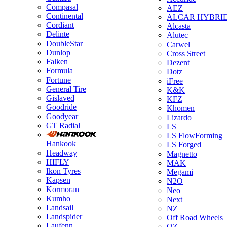
Compasal
AEZ
Continental
ALCAR HYBRI
Cordiant
Alcasta
Delinte
Alutec
DoubleStar
Carwel
Dunlop
Cross Street
Falken
Dezent
Formula
Dotz
Fortune
iFree
General Tire
K&K
Gislaved
KFZ
Goodride
Khomen
Goodyear
Lizardo
GT Radial
LS
LS FlowForming
Hankook
LS Forged
Headway
Magnetto
HIFLY
MAK
Ikon Tyres
Megami
Kapsen
N2O
Kormoran
Neo
Kumho
Next
Landsail
NZ
Landspider
Off Road Wheels
Laufenn
OZ