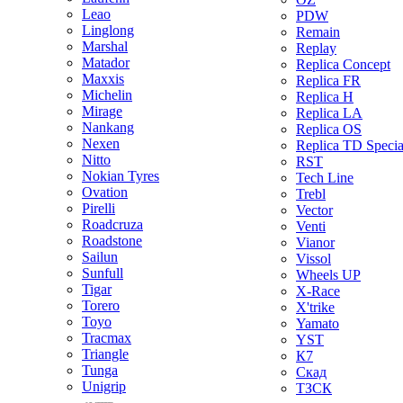
Leao
PDW
Linglong
Remain
Marshal
Replay
Matador
Replica Concept
Maxxis
Replica FR
Michelin
Replica H
Mirage
Replica LA
Nankang
Replica OS
Nexen
Replica TD Specia
Nitto
RST
Nokian Tyres
Tech Line
Ovation
Trebl
Pirelli
Vector
Roadcruza
Venti
Roadstone
Vianor
Sailun
Vissol
Sunfull
Wheels UP
Tigar
X-Race
Torero
X'trike
Toyo
Yamato
Tracmax
YST
Triangle
К7
Tunga
Скад
Unigrip
ТЗСК