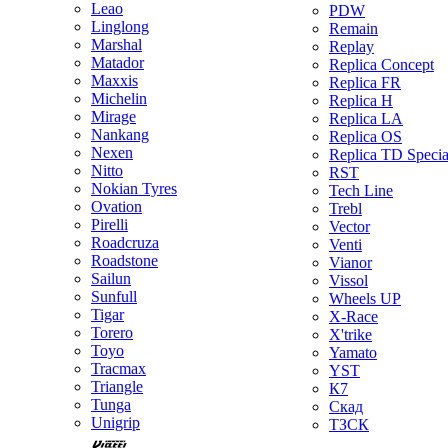
Leao
PDW
Linglong
Remain
Marshal
Replay
Matador
Replica Concept
Maxxis
Replica FR
Michelin
Replica H
Mirage
Replica LA
Nankang
Replica OS
Nexen
Replica TD Specia
Nitto
RST
Nokian Tyres
Tech Line
Ovation
Trebl
Pirelli
Vector
Roadcruza
Venti
Roadstone
Vianor
Sailun
Vissol
Sunfull
Wheels UP
Tigar
X-Race
Torero
X'trike
Toyo
Yamato
Tracmax
YST
Triangle
К7
Tunga
Скад
Unigrip
ТЗСК