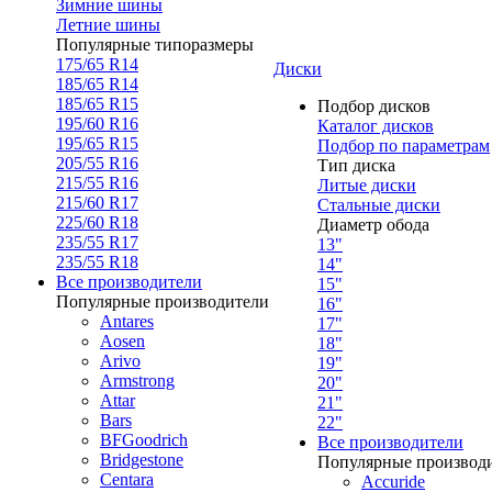
Зимние шины
Летние шины
Популярные типоразмеры
175/65 R14
Диски
185/65 R14
185/65 R15
Подбор дисков
195/60 R16
Каталог дисков
195/65 R15
Подбор по параметрам
205/55 R16
Тип диска
215/55 R16
Литые диски
215/60 R17
Стальные диски
225/60 R18
Диаметр обода
235/55 R17
13"
235/55 R18
14"
Все производители
15"
Популярные производители
16"
Antares
17"
Aosen
18"
Arivo
19"
Armstrong
20"
Attar
21"
Bars
22"
BFGoodrich
Все производители
Bridgestone
Популярные производ
Centara
Accuride