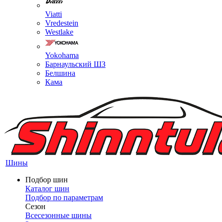
Viatti
Vredestein
Westlake
Yokohama
Барнаульский ШЗ
Белшина
Кама
Шины
Подбор шин
Каталог шин
Подбор по параметрам
Сезон
Всесезонные шины