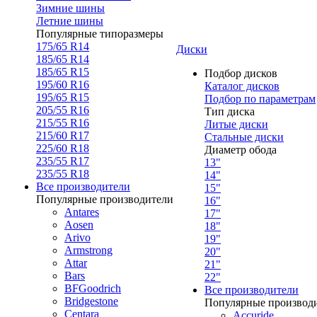
Зимние шины
Летние шины
Популярные типоразмеры
175/65 R14
Диски
185/65 R14
185/65 R15
Подбор дисков
195/60 R16
Каталог дисков
195/65 R15
Подбор по параметрам
205/55 R16
Тип диска
215/55 R16
Литые диски
215/60 R17
Стальные диски
225/60 R18
Диаметр обода
235/55 R17
13"
235/55 R18
14"
Все производители
15"
Популярные производители
16"
Antares
17"
Aosen
18"
Arivo
19"
Armstrong
20"
Attar
21"
Bars
22"
BFGoodrich
Все производители
Bridgestone
Популярные производ
Centara
Accuride