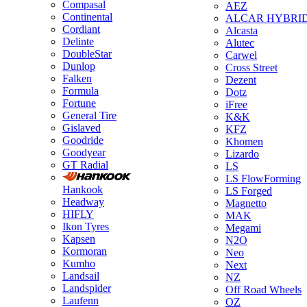
Compasal
AEZ
Continental
ALCAR HYBRI
Cordiant
Alcasta
Delinte
Alutec
DoubleStar
Carwel
Dunlop
Cross Street
Falken
Dezent
Formula
Dotz
Fortune
iFree
General Tire
K&K
Gislaved
KFZ
Goodride
Khomen
Goodyear
Lizardo
GT Radial
LS
LS FlowForming
Hankook
LS Forged
Headway
Magnetto
HIFLY
MAK
Ikon Tyres
Megami
Kapsen
N2O
Kormoran
Neo
Kumho
Next
Landsail
NZ
Landspider
Off Road Wheels
Laufenn
OZ