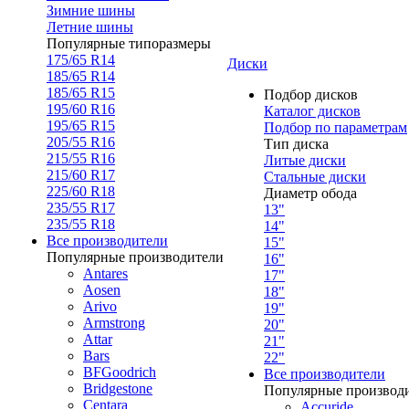
Зимние шины
Летние шины
Популярные типоразмеры
175/65 R14
Диски
185/65 R14
185/65 R15
Подбор дисков
195/60 R16
Каталог дисков
195/65 R15
Подбор по параметрам
205/55 R16
Тип диска
215/55 R16
Литые диски
215/60 R17
Стальные диски
225/60 R18
Диаметр обода
235/55 R17
13"
235/55 R18
14"
Все производители
15"
Популярные производители
16"
Antares
17"
Aosen
18"
Arivo
19"
Armstrong
20"
Attar
21"
Bars
22"
BFGoodrich
Все производители
Bridgestone
Популярные производ
Centara
Accuride