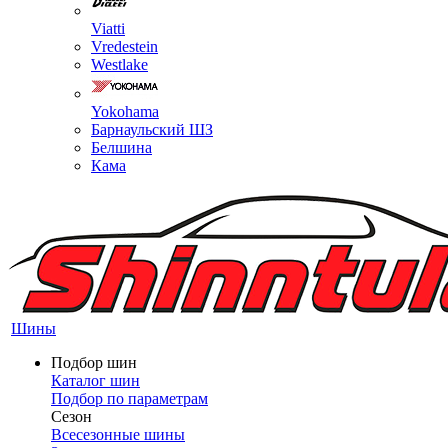
Viatti
Vredestein
Westlake
Yokohama
Барнаульский ШЗ
Белшина
Кама
Шины
Подбор шин
Каталог шин
Подбор по параметрам
Сезон
Всесезонные шины