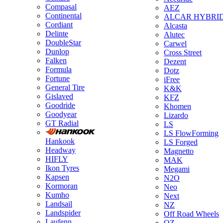
Compasal
AEZ
Continental
ALCAR HYBRI
Cordiant
Alcasta
Delinte
Alutec
DoubleStar
Carwel
Dunlop
Cross Street
Falken
Dezent
Formula
Dotz
Fortune
iFree
General Tire
K&K
Gislaved
KFZ
Goodride
Khomen
Goodyear
Lizardo
GT Radial
LS
LS FlowForming
Hankook
LS Forged
Headway
Magnetto
HIFLY
MAK
Ikon Tyres
Megami
Kapsen
N2O
Kormoran
Neo
Kumho
Next
Landsail
NZ
Landspider
Off Road Wheels
Laufenn
OZ