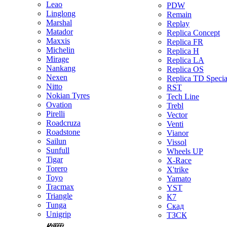
Leao
PDW
Linglong
Remain
Marshal
Replay
Matador
Replica Concept
Maxxis
Replica FR
Michelin
Replica H
Mirage
Replica LA
Nankang
Replica OS
Nexen
Replica TD Specia
Nitto
RST
Nokian Tyres
Tech Line
Ovation
Trebl
Pirelli
Vector
Roadcruza
Venti
Roadstone
Vianor
Sailun
Vissol
Sunfull
Wheels UP
Tigar
X-Race
Torero
X'trike
Toyo
Yamato
Tracmax
YST
Triangle
К7
Tunga
Скад
Unigrip
ТЗСК