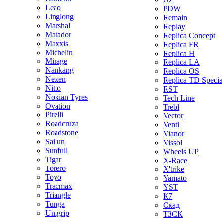
Leao
PDW
Linglong
Remain
Marshal
Replay
Matador
Replica Concept
Maxxis
Replica FR
Michelin
Replica H
Mirage
Replica LA
Nankang
Replica OS
Nexen
Replica TD Specia
Nitto
RST
Nokian Tyres
Tech Line
Ovation
Trebl
Pirelli
Vector
Roadcruza
Venti
Roadstone
Vianor
Sailun
Vissol
Sunfull
Wheels UP
Tigar
X-Race
Torero
X'trike
Toyo
Yamato
Tracmax
YST
Triangle
К7
Tunga
Скад
Unigrip
ТЗСК