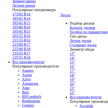
Зимние шины
Летние шины
Популярные типоразмеры
175/65 R14
Диски
185/65 R14
185/65 R15
Подбор дисков
195/60 R16
Каталог дисков
195/65 R15
Подбор по параметрам
205/55 R16
Тип диска
215/55 R16
Литые диски
215/60 R17
Стальные диски
225/60 R18
Диаметр обода
235/55 R17
13"
235/55 R18
14"
Все производители
15"
Популярные производители
16"
Antares
17"
Aosen
18"
Arivo
19"
Armstrong
20"
Attar
21"
Bars
22"
BFGoodrich
Все производители
Bridgestone
Популярные производ
Centara
Accuride