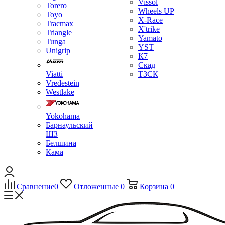
Vissol
Torero
Wheels UP
Toyo
X-Race
Tracmax
X'trike
Triangle
Yamato
Tunga
YST
Unigrip
К7
Скад
Viatti
ТЗСК
Vredestein
Westlake
Yokohama
Барнаульский
ШЗ
Белшина
Кама
Сравнение
0
Отложенные
0
Корзина
0