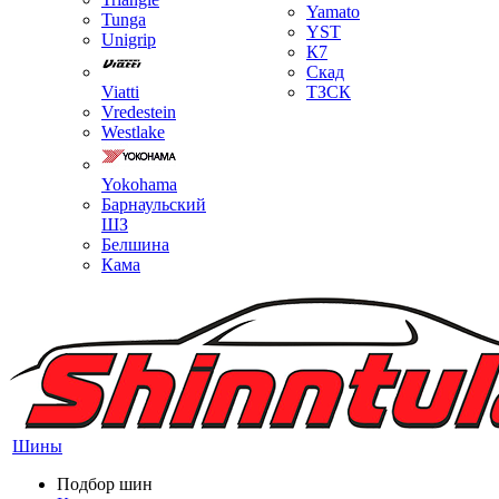
Yamato
Tunga
YST
Unigrip
К7
Скад
Viatti
ТЗСК
Vredestein
Westlake
Yokohama
Барнаульский
ШЗ
Белшина
Кама
Шины
Подбор шин