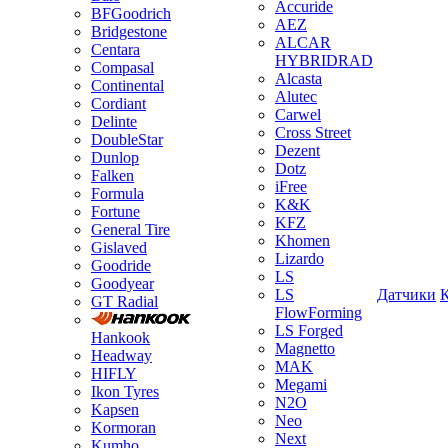
Accuride
BFGoodrich
AEZ
Bridgestone
ALCAR
Centara
HYBRIDRAD
Compasal
Alcasta
Continental
Alutec
Cordiant
Carwel
Delinte
Cross Street
DoubleStar
Dezent
Dunlop
Dotz
Falken
iFree
Formula
K&K
Fortune
KFZ
General Tire
Khomen
Gislaved
Lizardo
Goodride
LS
Goodyear
LS
Датчики
GT Radial
FlowForming
LS Forged
Hankook
Magnetto
Headway
MAK
HIFLY
Megami
Ikon Tyres
N2O
Kapsen
Neo
Kormoran
Next
Kumho