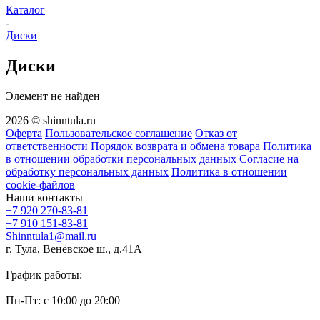
Каталог
-
Диски
Диски
Элемент не найден
2026 © shinntula.ru
Оферта
Пользовательское соглашение
Отказ от
ответственности
Порядок возврата и обмена товара
Политика
в отношении обработки персональных данных
Согласие на
обработку персональных данных
Политика в отношении
cookie-файлов
Наши контакты
+7 920 270-83-81
+7 910 151-83-81
Shinntula1@mail.ru
г. Тула, Венёвское ш., д.41А
График работы:
Пн-Пт: с 10:00 до 20:00