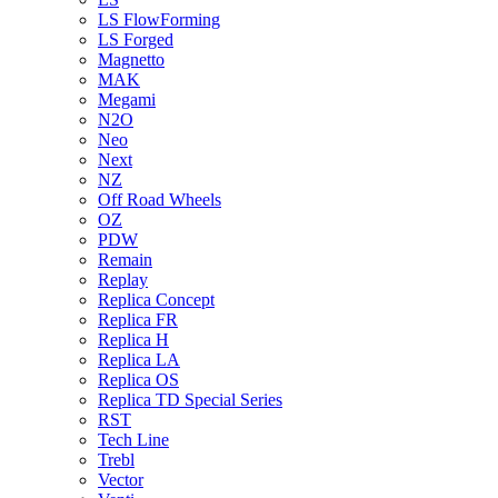
LS FlowForming
LS Forged
Magnetto
MAK
Megami
N2O
Neo
Next
NZ
Off Road Wheels
OZ
PDW
Remain
Replay
Replica Concept
Replica FR
Replica H
Replica LA
Replica OS
Replica TD Special Series
RST
Tech Line
Trebl
Vector