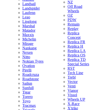
NZ
Landsail
Off Road
Landspider
Wheels
Laufenn
OZ
Leao
PDW
Linglong
Remain
Marshal
Replay
Matador
Replica
Maxxis
Concept
Michelin
Replica FR
Mirage
Replica H
Nankang
Replica LA
Nexen
Replica OS
Nitto
Replica TD
Nokian Tyres
Special Series
Ovation
RST
Pirelli
Tech Line
Roadcruza
Trebl
Roadstone
Vector
Sailun
Venti
Sunfull
Vianor
Tigar
Vissol
Torero
Wheels UP
Toyo
X-Race
Tracmax
X'trike
Triangle