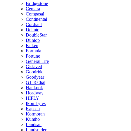
Bridgestone
Centara
Compasal
Continental
Cordiant
Delinte
DoubleStar
Dunlop
Falken
Formula
Fortune
General Tire
Gislaved
Goodride
Goodyear
GT Radial
Hankook
Headway
HIFLY
Ikon Tyres
Kapsen
Kormoran
Kumho
Landsail
Landspider