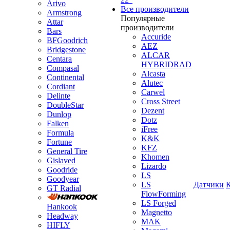
Arivo
Все производители
Armstrong
Популярные
Attar
производители
Bars
Accuride
BFGoodrich
AEZ
Bridgestone
ALCAR
Centara
HYBRIDRAD
Compasal
Alcasta
Continental
Alutec
Cordiant
Carwel
Delinte
Cross Street
DoubleStar
Dezent
Dunlop
Dotz
Falken
iFree
Formula
K&K
Fortune
KFZ
General Tire
Khomen
Gislaved
Lizardo
Goodride
LS
Goodyear
LS
Датчики
GT Radial
FlowForming
LS Forged
Hankook
Magnetto
Headway
MAK
HIFLY