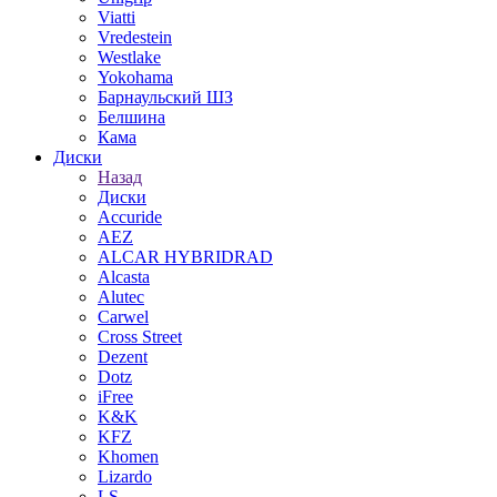
Viatti
Vredestein
Westlake
Yokohama
Барнаульский ШЗ
Белшина
Кама
Диски
Назад
Диски
Accuride
AEZ
ALCAR HYBRIDRAD
Alcasta
Alutec
Carwel
Cross Street
Dezent
Dotz
iFree
K&K
KFZ
Khomen
Lizardo
LS