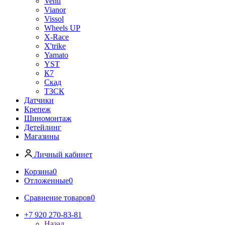
Venti
Vianor
Vissol
Wheels UP
X-Race
X'trike
Yamato
YST
К7
Скад
ТЗСК
Датчики
Крепеж
Шиномонтаж
Детейлинг
Магазины
Личный кабинет
Корзина
0
Отложенные
0
Сравнение товаров
0
+7 920 270-83-81
Назад