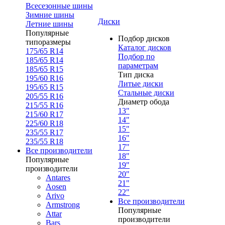
Всесезонные шины
Зимние шины
Диски
Летние шины
Популярные
Подбор дисков
типоразмеры
Каталог дисков
175/65 R14
Подбор по
185/65 R14
параметрам
185/65 R15
Тип диска
195/60 R16
Литые диски
195/65 R15
Стальные диски
205/55 R16
Диаметр обода
215/55 R16
13"
215/60 R17
14"
225/60 R18
15"
235/55 R17
16"
235/55 R18
17"
Все производители
18"
Популярные
19"
производители
20"
Antares
21"
Aosen
22"
Arivo
Все производители
Armstrong
Популярные
Attar
производители
Bars