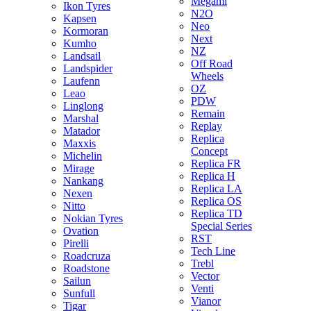
Megami
Ikon Tyres
N2O
Kapsen
Neo
Kormoran
Next
Kumho
NZ
Landsail
Off Road
Landspider
Wheels
Laufenn
OZ
Leao
PDW
Linglong
Remain
Marshal
Replay
Matador
Replica
Maxxis
Concept
Michelin
Replica FR
Mirage
Replica H
Nankang
Replica LA
Nexen
Replica OS
Nitto
Replica TD
Nokian Tyres
Special Series
Ovation
RST
Pirelli
Tech Line
Roadcruza
Trebl
Roadstone
Vector
Sailun
Venti
Sunfull
Vianor
Tigar