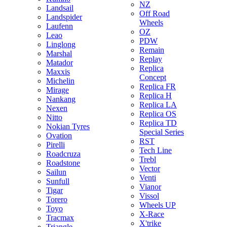
NZ
Landsail
Off Road
Landspider
Wheels
Laufenn
OZ
Leao
PDW
Linglong
Remain
Marshal
Replay
Matador
Replica
Maxxis
Concept
Michelin
Replica FR
Mirage
Replica H
Nankang
Replica LA
Nexen
Replica OS
Nitto
Replica TD
Nokian Tyres
Special Series
Ovation
RST
Pirelli
Tech Line
Roadcruza
Trebl
Roadstone
Vector
Sailun
Venti
Sunfull
Vianor
Tigar
Vissol
Torero
Wheels UP
Toyo
X-Race
Tracmax
X'trike
Triangle