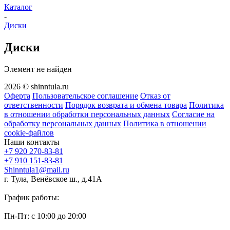
Каталог
-
Диски
Диски
Элемент не найден
2026 © shinntula.ru
Оферта
Пользовательское соглашение
Отказ от
ответственности
Порядок возврата и обмена товара
Политика
в отношении обработки персональных данных
Согласие на
обработку персональных данных
Политика в отношении
cookie-файлов
Наши контакты
+7 920 270-83-81
+7 910 151-83-81
Shinntula1@mail.ru
г. Тула, Венёвское ш., д.41А
График работы:
Пн-Пт: с 10:00 до 20:00