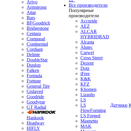
Arivo
Все производители
Armstrong
Популярные
Attar
производители
Bars
Accuride
BFGoodrich
AEZ
Bridgestone
ALCAR
Centara
HYBRIDRAD
Compasal
Alcasta
Continental
Alutec
Cordiant
Carwel
Delinte
Cross Street
DoubleStar
Dezent
Dunlop
Dotz
Falken
iFree
Formula
K&K
Fortune
KFZ
General Tire
Khomen
Gislaved
Lizardo
Goodride
LS
Goodyear
LS
Датчики
GT Radial
FlowForming
LS Forged
Hankook
Magnetto
Headway
MAK
HIFLY