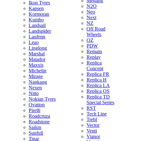
Megami
Ikon Tyres
N2O
Kapsen
Neo
Kormoran
Next
Kumho
NZ
Landsail
Off Road
Landspider
Wheels
Laufenn
OZ
Leao
PDW
Linglong
Remain
Marshal
Replay
Matador
Replica
Maxxis
Concept
Michelin
Replica FR
Mirage
Replica H
Nankang
Replica LA
Nexen
Replica OS
Nitto
Replica TD
Nokian Tyres
Special Series
Ovation
RST
Pirelli
Tech Line
Roadcruza
Trebl
Roadstone
Vector
Sailun
Venti
Sunfull
Vianor
Tigar