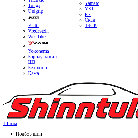
Yamato
Tunga
YST
Unigrip
К7
Скад
Viatti
ТЗСК
Vredestein
Westlake
Yokohama
Барнаульский
ШЗ
Белшина
Кама
Шины
Подбор шин