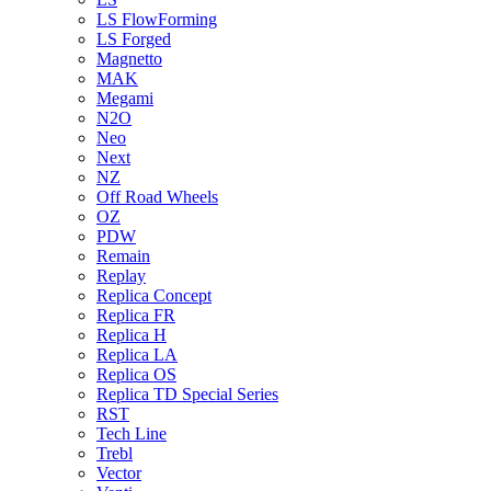
LS FlowForming
LS Forged
Magnetto
MAK
Megami
N2O
Neo
Next
NZ
Off Road Wheels
OZ
PDW
Remain
Replay
Replica Concept
Replica FR
Replica H
Replica LA
Replica OS
Replica TD Special Series
RST
Tech Line
Trebl
Vector