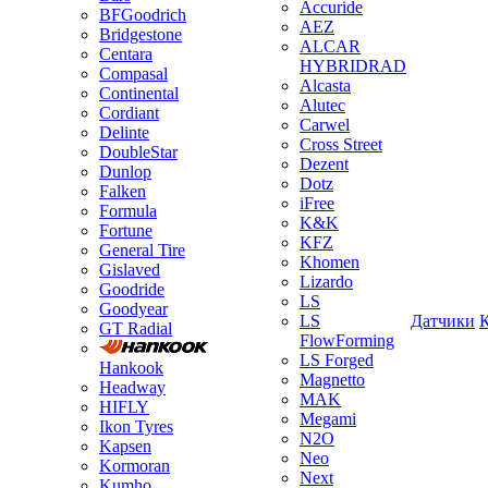
Accuride
BFGoodrich
AEZ
Bridgestone
ALCAR
Centara
HYBRIDRAD
Compasal
Alcasta
Continental
Alutec
Cordiant
Carwel
Delinte
Cross Street
DoubleStar
Dezent
Dunlop
Dotz
Falken
iFree
Formula
K&K
Fortune
KFZ
General Tire
Khomen
Gislaved
Lizardo
Goodride
LS
Goodyear
LS
Датчики
GT Radial
FlowForming
LS Forged
Hankook
Magnetto
Headway
MAK
HIFLY
Megami
Ikon Tyres
N2O
Kapsen
Neo
Kormoran
Next
Kumho