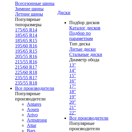
Всесезонные шины
Зимние шины
Диски
Летние шины
Популярные
Подбор дисков
типоразмеры
Каталог дисков
175/65 R14
Подбор по
185/65 R14
параметрам
185/65 R15
Тип диска
195/60 R16
Литые диски
195/65 R15
Стальные диски
205/55 R16
Диаметр обода
215/55 R16
13"
215/60 R17
14"
225/60 R18
15"
235/55 R17
16"
235/55 R18
17"
Все производители
18"
Популярные
19"
производители
20"
Antares
21"
Aosen
22"
Arivo
Все производители
Armstrong
Популярные
Attar
производители
Bars