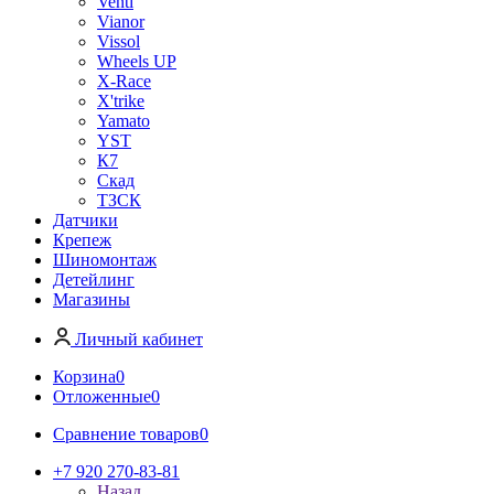
Venti
Vianor
Vissol
Wheels UP
X-Race
X'trike
Yamato
YST
К7
Скад
ТЗСК
Датчики
Крепеж
Шиномонтаж
Детейлинг
Магазины
Личный кабинет
Корзина
0
Отложенные
0
Сравнение товаров
0
+7 920 270-83-81
Назад