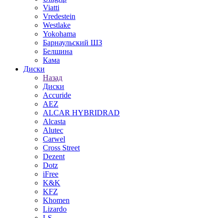
Viatti
Vredestein
Westlake
Yokohama
Барнаульский ШЗ
Белшина
Кама
Диски
Назад
Диски
Accuride
AEZ
ALCAR HYBRIDRAD
Alcasta
Alutec
Carwel
Cross Street
Dezent
Dotz
iFree
K&K
KFZ
Khomen
Lizardo
LS