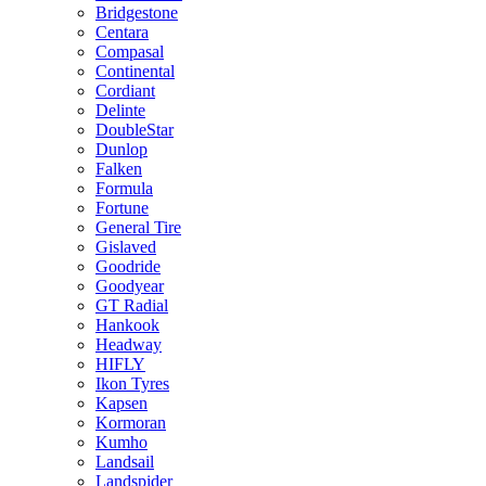
Bridgestone
Centara
Compasal
Continental
Cordiant
Delinte
DoubleStar
Dunlop
Falken
Formula
Fortune
General Tire
Gislaved
Goodride
Goodyear
GT Radial
Hankook
Headway
HIFLY
Ikon Tyres
Kapsen
Kormoran
Kumho
Landsail
Landspider