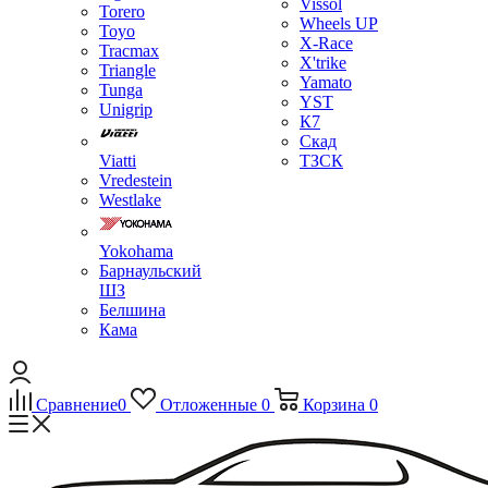
Vissol
Torero
Wheels UP
Toyo
X-Race
Tracmax
X'trike
Triangle
Yamato
Tunga
YST
Unigrip
К7
Скад
Viatti
ТЗСК
Vredestein
Westlake
Yokohama
Барнаульский
ШЗ
Белшина
Кама
Сравнение
0
Отложенные
0
Корзина
0