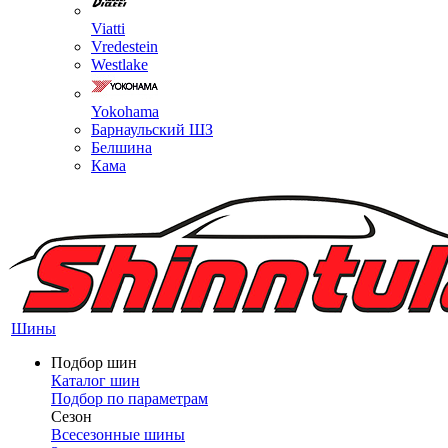
Viatti
Vredestein
Westlake
Yokohama
Барнаульский ШЗ
Белшина
Кама
Шины
Подбор шин
Каталог шин
Подбор по параметрам
Сезон
Всесезонные шины