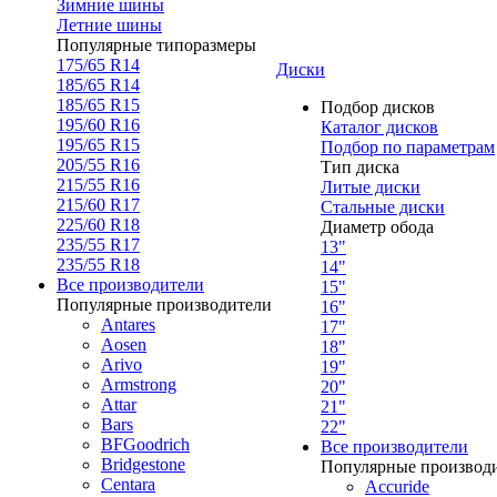
Зимние шины
Летние шины
Популярные типоразмеры
175/65 R14
Диски
185/65 R14
185/65 R15
Подбор дисков
195/60 R16
Каталог дисков
195/65 R15
Подбор по параметрам
205/55 R16
Тип диска
215/55 R16
Литые диски
215/60 R17
Стальные диски
225/60 R18
Диаметр обода
235/55 R17
13"
235/55 R18
14"
Все производители
15"
Популярные производители
16"
Antares
17"
Aosen
18"
Arivo
19"
Armstrong
20"
Attar
21"
Bars
22"
BFGoodrich
Все производители
Bridgestone
Популярные производ
Centara
Accuride