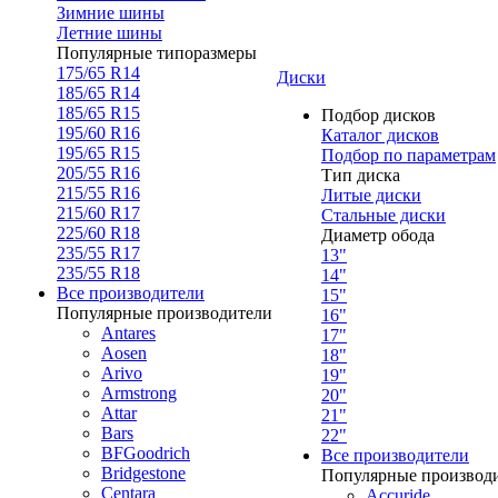
Зимние шины
Летние шины
Популярные типоразмеры
175/65 R14
Диски
185/65 R14
185/65 R15
Подбор дисков
195/60 R16
Каталог дисков
195/65 R15
Подбор по параметрам
205/55 R16
Тип диска
215/55 R16
Литые диски
215/60 R17
Стальные диски
225/60 R18
Диаметр обода
235/55 R17
13"
235/55 R18
14"
Все производители
15"
Популярные производители
16"
Antares
17"
Aosen
18"
Arivo
19"
Armstrong
20"
Attar
21"
Bars
22"
BFGoodrich
Все производители
Bridgestone
Популярные производ
Centara
Accuride