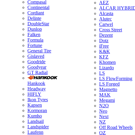
Compasal
AEZ
Continental
ALCAR HYBRI
Cordiant
Alcasta
Delinte
Alutec
DoubleStar
Carwel
Dunlop
Cross Street
Falken
Dezent
Formula
Dotz
Fortune
iFree
General Tire
K&K
Gislaved
KFZ
Goodride
Khomen
Goodyear
Lizardo
GT Radial
LS
LS FlowForming
Hankook
LS Forged
Headway
Magnetto
HIFLY
MAK
Ikon Tyres
Megami
Kapsen
N2O
Kormoran
Neo
Kumho
Next
Landsail
NZ
Landspider
Off Road Wheels
Laufenn
OZ