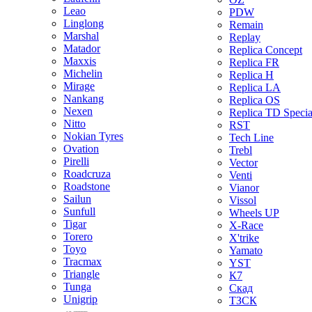
Leao
PDW
Linglong
Remain
Marshal
Replay
Matador
Replica Concept
Maxxis
Replica FR
Michelin
Replica H
Mirage
Replica LA
Nankang
Replica OS
Nexen
Replica TD Specia
Nitto
RST
Nokian Tyres
Tech Line
Ovation
Trebl
Pirelli
Vector
Roadcruza
Venti
Roadstone
Vianor
Sailun
Vissol
Sunfull
Wheels UP
Tigar
X-Race
Torero
X'trike
Toyo
Yamato
Tracmax
YST
Triangle
К7
Tunga
Скад
Unigrip
ТЗСК