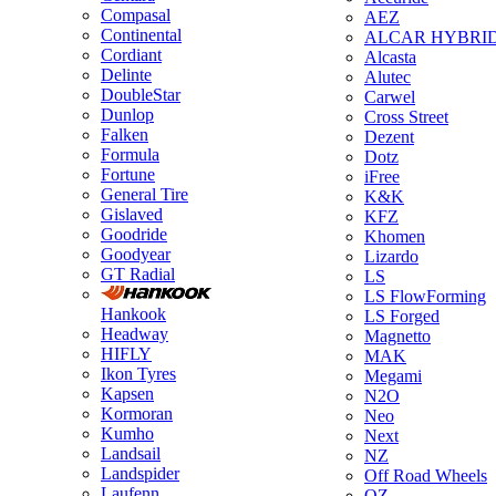
Compasal
AEZ
Continental
ALCAR HYBRI
Cordiant
Alcasta
Delinte
Alutec
DoubleStar
Carwel
Dunlop
Cross Street
Falken
Dezent
Formula
Dotz
Fortune
iFree
General Tire
K&K
Gislaved
KFZ
Goodride
Khomen
Goodyear
Lizardo
GT Radial
LS
LS FlowForming
Hankook
LS Forged
Headway
Magnetto
HIFLY
MAK
Ikon Tyres
Megami
Kapsen
N2O
Kormoran
Neo
Kumho
Next
Landsail
NZ
Landspider
Off Road Wheels
Laufenn
OZ