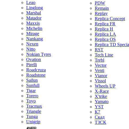
Leao
PDW
Linglong
Remain
Marshal
Replay
Matador
Replica Concept
Maxxis
Replica FR
Michelin
Replica H
Mirage
Replica LA
Nankang
Replica OS
Nexen
Replica TD Specia
Nitto
RST
Nokian Tyres
Tech Line
Ovation
Trebl
Pirelli
Vector
Roadcruza
Venti
Roadstone
Vianor
Sailun
Vissol
Sunfull
Wheels UP
Tigar
X-Race
Torero
X'trike
Toyo
Yamato
Tracmax
YST
Triangle
К7
Tunga
Скад
Unigrip
ТЗСК