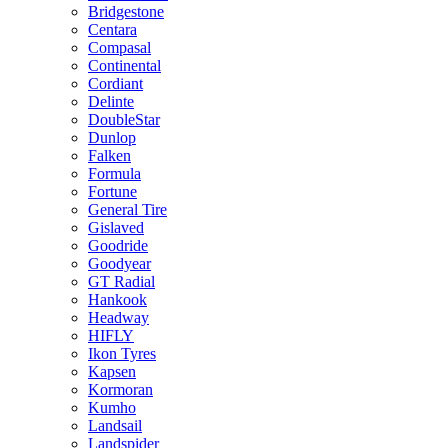
Bridgestone
Centara
Compasal
Continental
Cordiant
Delinte
DoubleStar
Dunlop
Falken
Formula
Fortune
General Tire
Gislaved
Goodride
Goodyear
GT Radial
Hankook
Headway
HIFLY
Ikon Tyres
Kapsen
Kormoran
Kumho
Landsail
Landspider