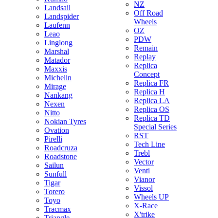
NZ
Landsail
Off Road
Landspider
Wheels
Laufenn
OZ
Leao
PDW
Linglong
Remain
Marshal
Replay
Matador
Replica
Maxxis
Concept
Michelin
Replica FR
Mirage
Replica H
Nankang
Replica LA
Nexen
Replica OS
Nitto
Replica TD
Nokian Tyres
Special Series
Ovation
RST
Pirelli
Tech Line
Roadcruza
Trebl
Roadstone
Vector
Sailun
Venti
Sunfull
Vianor
Tigar
Vissol
Torero
Wheels UP
Toyo
X-Race
Tracmax
X'trike
Triangle