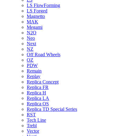
LS FlowForming
LS Forged
Magnetto
MAK
Megami
N2O
Neo
Next
NZ
Off Road Wheels
OZ
PDW
Remain
Replay
Replica Concept
Replica FR
Replica H
Replica LA
Replica OS
Replica TD Special Series
RST
Tech Line
Trebl
Vector