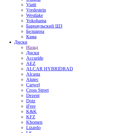
Viatti
Vredestein
Westlake
Yokohama
Барнаульский ШЗ
Белшина
Кама
Диски
Назад
Диски
Accuride
AEZ
ALCAR HYBRIDRAD
Alcasta
Alutec
Carwel
Cross Street
Dezent
Dotz
iFree
K&K
KFZ
Khomen
Lizardo
LS