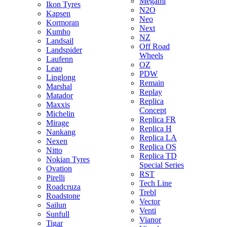
Megami
Ikon Tyres
N2O
Kapsen
Neo
Kormoran
Next
Kumho
NZ
Landsail
Off Road
Landspider
Wheels
Laufenn
OZ
Leao
PDW
Linglong
Remain
Marshal
Replay
Matador
Replica
Maxxis
Concept
Michelin
Replica FR
Mirage
Replica H
Nankang
Replica LA
Nexen
Replica OS
Nitto
Replica TD
Nokian Tyres
Special Series
Ovation
RST
Pirelli
Tech Line
Roadcruza
Trebl
Roadstone
Vector
Sailun
Venti
Sunfull
Vianor
Tigar