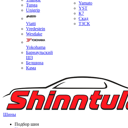
Yamato
Tunga
YST
Unigrip
К7
Скад
Viatti
ТЗСК
Vredestein
Westlake
Yokohama
Барнаульский
ШЗ
Белшина
Кама
Шины
Подбор шин