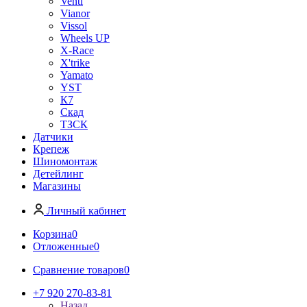
Venti
Vianor
Vissol
Wheels UP
X-Race
X'trike
Yamato
YST
К7
Скад
ТЗСК
Датчики
Крепеж
Шиномонтаж
Детейлинг
Магазины
Личный кабинет
Корзина
0
Отложенные
0
Сравнение товаров
0
+7 920 270-83-81
Назад