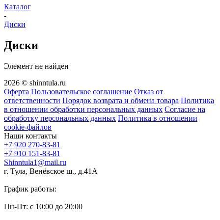
Каталог
-
Диски
Диски
Элемент не найден
2026 © shinntula.ru
Оферта
Пользовательское соглашение
Отказ от
ответственности
Порядок возврата и обмена товара
Политика
в отношении обработки персональных данных
Согласие на
обработку персональных данных
Политика в отношении
cookie-файлов
Наши контакты
+7 920 270-83-81
+7 910 151-83-81
Shinntula1@mail.ru
г. Тула, Венёвское ш., д.41А
График работы:
Пн-Пт: с 10:00 до 20:00