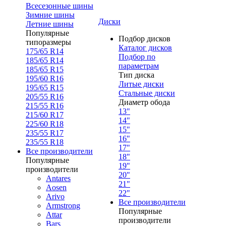
Всесезонные шины
Зимние шины
Диски
Летние шины
Популярные
Подбор дисков
типоразмеры
Каталог дисков
175/65 R14
Подбор по
185/65 R14
параметрам
185/65 R15
Тип диска
195/60 R16
Литые диски
195/65 R15
Стальные диски
205/55 R16
Диаметр обода
215/55 R16
13"
215/60 R17
14"
225/60 R18
15"
235/55 R17
16"
235/55 R18
17"
Все производители
18"
Популярные
19"
производители
20"
Antares
21"
Aosen
22"
Arivo
Все производители
Armstrong
Популярные
Attar
производители
Bars