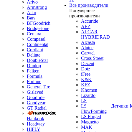
Arivo
Все производители
Armstrong
Популярные
Attar
производители
Bars
Accuride
BFGoodrich
AEZ
Bridgestone
ALCAR
Centara
HYBRIDRAD
Compasal
Alcasta
Continental
Alutec
Cordiant
Carwel
Delinte
Cross Street
DoubleStar
Dezent
Dunlop
Dotz
Falken
iFree
Formula
K&K
Fortune
KFZ
General Tire
Khomen
Gislaved
Lizardo
Goodride
LS
Goodyear
LS
Датчики
GT Radial
FlowForming
LS Forged
Hankook
Magnetto
Headway
MAK
HIFLY