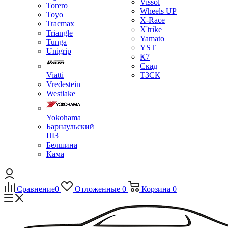
Vissol
Torero
Wheels UP
Toyo
X-Race
Tracmax
X'trike
Triangle
Yamato
Tunga
YST
Unigrip
К7
Скад
Viatti
ТЗСК
Vredestein
Westlake
Yokohama
Барнаульский
ШЗ
Белшина
Кама
Сравнение
0
Отложенные
0
Корзина
0