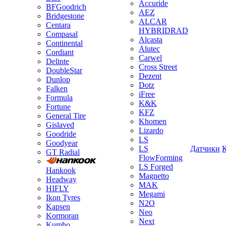
Accuride
BFGoodrich
AEZ
Bridgestone
ALCAR
Centara
HYBRIDRAD
Compasal
Alcasta
Continental
Alutec
Cordiant
Carwel
Delinte
Cross Street
DoubleStar
Dezent
Dunlop
Dotz
Falken
iFree
Formula
K&K
Fortune
KFZ
General Tire
Khomen
Gislaved
Lizardo
Goodride
LS
Goodyear
LS
Датчики
GT Radial
FlowForming
LS Forged
Hankook
Magnetto
Headway
MAK
HIFLY
Megami
Ikon Tyres
N2O
Kapsen
Neo
Kormoran
Next
Kumho