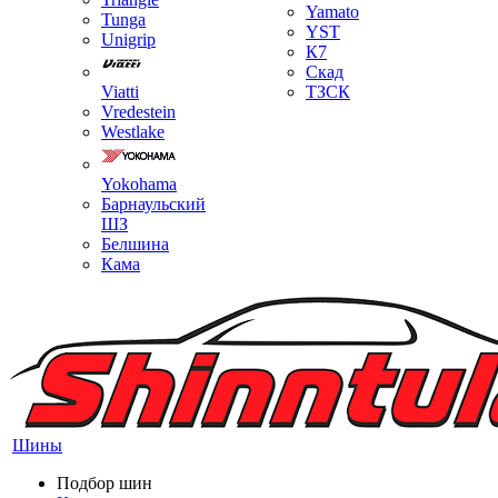
Yamato
Tunga
YST
Unigrip
К7
Скад
Viatti
ТЗСК
Vredestein
Westlake
Yokohama
Барнаульский
ШЗ
Белшина
Кама
Шины
Подбор шин