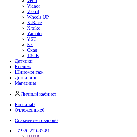
Venti
Vianor
Vissol
Wheels UP
X-Race
X'trike
Yamato
YST
К7
Скад
ТЗСК
Датчики
Крепеж
Шиномонтаж
Детейлинг
Магазины
Личный кабинет
Корзина
0
Отложенные
0
Сравнение товаров
0
+7 920 270-83-81
Назад