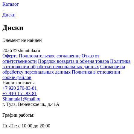
Каталог
-
Диски
Диски
Элемент не найден
2026 © shinntula.ru
Оферта
Пользовательское соглашение
Отказ от
ответственности
Порядок возврата и обмена товара
Политика
в отношении обработки персональных данных
Согласие на
обработку персональных данных
Политика в отношении
cookie-файлов
Наши контакты
+7 920 270-83-81
+7 910 151-83-81
Shinntula1@mail.ru
г. Тула, Венёвское ш., д.41А
График работы:
Пн-Пт: с 10:00 до 20:00