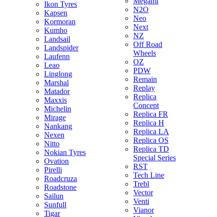
Megami
Ikon Tyres
N2O
Kapsen
Neo
Kormoran
Next
Kumho
NZ
Landsail
Off Road
Landspider
Wheels
Laufenn
OZ
Leao
PDW
Linglong
Remain
Marshal
Replay
Matador
Replica
Maxxis
Concept
Michelin
Replica FR
Mirage
Replica H
Nankang
Replica LA
Nexen
Replica OS
Nitto
Replica TD
Nokian Tyres
Special Series
Ovation
RST
Pirelli
Tech Line
Roadcruza
Trebl
Roadstone
Vector
Sailun
Venti
Sunfull
Vianor
Tigar