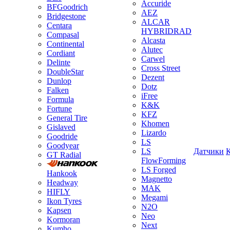
Accuride
BFGoodrich
AEZ
Bridgestone
ALCAR
Centara
HYBRIDRAD
Compasal
Alcasta
Continental
Alutec
Cordiant
Carwel
Delinte
Cross Street
DoubleStar
Dezent
Dunlop
Dotz
Falken
iFree
Formula
K&K
Fortune
KFZ
General Tire
Khomen
Gislaved
Lizardo
Goodride
LS
Goodyear
LS
Датчики
GT Radial
FlowForming
LS Forged
Hankook
Magnetto
Headway
MAK
HIFLY
Megami
Ikon Tyres
N2O
Kapsen
Neo
Kormoran
Next
Kumho