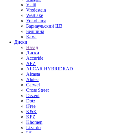
Viatti
Vredestein
Westlake
Yokohama
Барнаульский ШЗ
Белшина
Кама
Диски
Назад
Диски
Accuride
AEZ
ALCAR HYBRIDRAD
Alcasta
Alutec
Carwel
Cross Street
Dezent
Dotz
iFree
K&K
KFZ
Khomen
Lizardo
LS