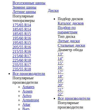
Всесезонные шины
Зимние шины
Диски
Летние шины
Популярные
Подбор дисков
типоразмеры
Каталог дисков
175/65 R14
Подбор по
185/65 R14
параметрам
185/65 R15
Тип диска
195/60 R16
Литые диски
195/65 R15
Стальные диски
205/55 R16
Диаметр обода
215/55 R16
13"
215/60 R17
14"
225/60 R18
15"
235/55 R17
16"
235/55 R18
17"
Все производители
18"
Популярные
19"
производители
20"
Antares
21"
Aosen
22"
Arivo
Все производители
Armstrong
Популярные
Attar
производители
Bars