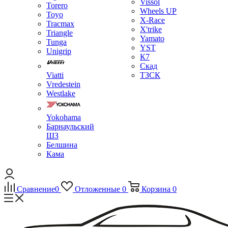
Vissol
Torero
Wheels UP
Toyo
X-Race
Tracmax
X'trike
Triangle
Yamato
Tunga
YST
Unigrip
К7
Скад
Viatti
ТЗСК
Vredestein
Westlake
Yokohama
Барнаульский
ШЗ
Белшина
Кама
Сравнение
0
Отложенные
0
Корзина
0