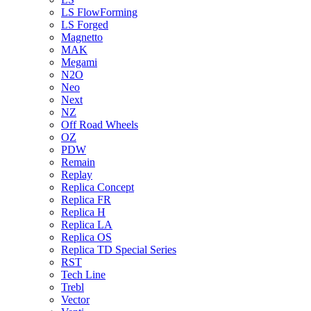
LS FlowForming
LS Forged
Magnetto
MAK
Megami
N2O
Neo
Next
NZ
Off Road Wheels
OZ
PDW
Remain
Replay
Replica Concept
Replica FR
Replica H
Replica LA
Replica OS
Replica TD Special Series
RST
Tech Line
Trebl
Vector