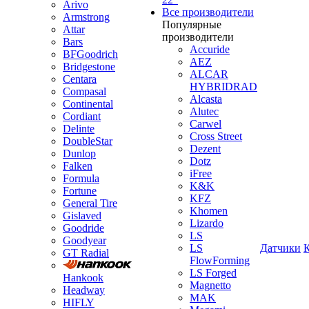
Arivo
Все производители
Armstrong
Популярные
Attar
производители
Bars
Accuride
BFGoodrich
AEZ
Bridgestone
ALCAR
Centara
HYBRIDRAD
Compasal
Alcasta
Continental
Alutec
Cordiant
Carwel
Delinte
Cross Street
DoubleStar
Dezent
Dunlop
Dotz
Falken
iFree
Formula
K&K
Fortune
KFZ
General Tire
Khomen
Gislaved
Lizardo
Goodride
LS
Goodyear
LS
Датчики
GT Radial
FlowForming
LS Forged
Hankook
Magnetto
Headway
MAK
HIFLY