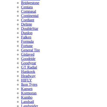
Bridgestone
Centara
Compasal
Continental
Cordiant
Delinte
DoubleStar
Dunlop
Falken
Formula
Fortune
General Tire
Gislaved
Goodride
Goodyear
GT Radial
Hankook
Headway
HIFLY
Ikon Tyres
Kapsen
Kormoran
Kumho
Landsail
Landspider