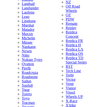
NZ
Landsail
Off Road
Landspider
Wheels
Laufenn
OZ
Leao
PDW
Linglong
Remain
Marshal
Replay
Matador
Replica
Maxxis
Concept
Michelin
Replica FR
Mirage
Replica H
Nankang
Replica LA
Nexen
Replica OS
Nitto
Replica TD
Nokian Tyres
Special Series
Ovation
RST
Pirelli
Tech Line
Roadcruza
Trebl
Roadstone
Vector
Sailun
Venti
Sunfull
Vianor
Tigar
Vissol
Torero
Wheels UP
Toyo
X-Race
Tracmax
X'trike
Triangle