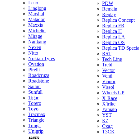
Leao
PDW
Linglong
Remain
Marshal
Replay
Matador
Replica Concept
Maxxis
Replica FR
Michelin
Replica H
Mirage
Replica LA
Nankang
Replica OS
Nexen
Replica TD Specia
Nitto
RST
Nokian Tyres
Tech Line
Ovation
Trebl
Pirelli
Vector
Roadcruza
Venti
Roadstone
Vianor
Sailun
Vissol
Sunfull
Wheels UP
Tigar
X-Race
Torero
X'trike
Toyo
Yamato
Tracmax
YST
Triangle
К7
Tunga
Скад
Unigrip
ТЗСК