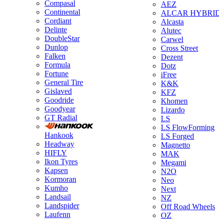
Compasal
AEZ
Continental
ALCAR HYBRI
Cordiant
Alcasta
Delinte
Alutec
DoubleStar
Carwel
Dunlop
Cross Street
Falken
Dezent
Formula
Dotz
Fortune
iFree
General Tire
K&K
Gislaved
KFZ
Goodride
Khomen
Goodyear
Lizardo
GT Radial
LS
LS FlowForming
Hankook
LS Forged
Headway
Magnetto
HIFLY
MAK
Ikon Tyres
Megami
Kapsen
N2O
Kormoran
Neo
Kumho
Next
Landsail
NZ
Landspider
Off Road Wheels
Laufenn
OZ