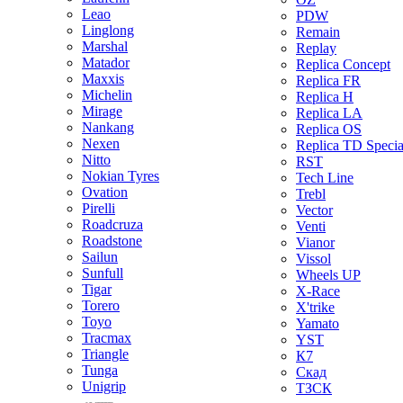
Leao
PDW
Linglong
Remain
Marshal
Replay
Matador
Replica Concept
Maxxis
Replica FR
Michelin
Replica H
Mirage
Replica LA
Nankang
Replica OS
Nexen
Replica TD Specia
Nitto
RST
Nokian Tyres
Tech Line
Ovation
Trebl
Pirelli
Vector
Roadcruza
Venti
Roadstone
Vianor
Sailun
Vissol
Sunfull
Wheels UP
Tigar
X-Race
Torero
X'trike
Toyo
Yamato
Tracmax
YST
Triangle
К7
Tunga
Скад
Unigrip
ТЗСК