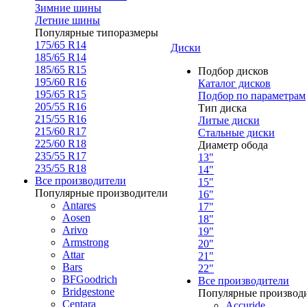
Зимние шины
Летние шины
Популярные типоразмеры
175/65 R14
Диски
185/65 R14
185/65 R15
Подбор дисков
195/60 R16
Каталог дисков
195/65 R15
Подбор по параметрам
205/55 R16
Тип диска
215/55 R16
Литые диски
215/60 R17
Стальные диски
225/60 R18
Диаметр обода
235/55 R17
13"
235/55 R18
14"
Все производители
15"
Популярные производители
16"
Antares
17"
Aosen
18"
Arivo
19"
Armstrong
20"
Attar
21"
Bars
22"
BFGoodrich
Все производители
Bridgestone
Популярные производ
Centara
Accuride