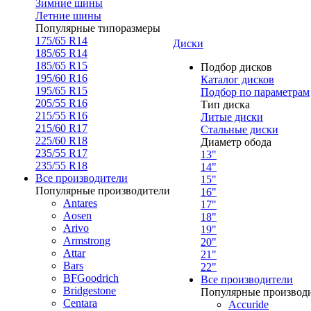
Зимние шины
Летние шины
Популярные типоразмеры
175/65 R14
Диски
185/65 R14
185/65 R15
Подбор дисков
195/60 R16
Каталог дисков
195/65 R15
Подбор по параметрам
205/55 R16
Тип диска
215/55 R16
Литые диски
215/60 R17
Стальные диски
225/60 R18
Диаметр обода
235/55 R17
13"
235/55 R18
14"
Все производители
15"
Популярные производители
16"
Antares
17"
Aosen
18"
Arivo
19"
Armstrong
20"
Attar
21"
Bars
22"
BFGoodrich
Все производители
Bridgestone
Популярные производ
Centara
Accuride