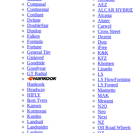
Compasal
AEZ
Continental
ALCAR HYBRI
Cordiant
Alcasta
Delinte
Alutec
DoubleStar
Carwel
Dunlop
Cross Street
Falken
Dezent
Formula
Dotz
Fortune
iFree
General Tire
K&K
Gislaved
KFZ
Goodride
Khomen
Goodyear
Lizardo
GT Radial
LS
LS FlowForming
Hankook
LS Forged
Headway
Magnetto
HIFLY
MAK
Ikon Tyres
Megami
Kapsen
N2O
Kormoran
Neo
Kumho
Next
Landsail
NZ
Landspider
Off Road Wheels
Laufenn
OZ