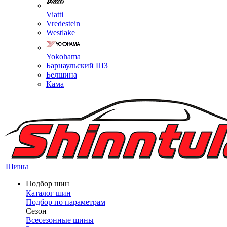
Viatti
Vredestein
Westlake
Yokohama
Барнаульский ШЗ
Белшина
Кама
Шины
Подбор шин
Каталог шин
Подбор по параметрам
Сезон
Всесезонные шины