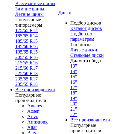
Всесезонные шины
Зимние шины
Диски
Летние шины
Популярные
Подбор дисков
типоразмеры
Каталог дисков
175/65 R14
Подбор по
185/65 R14
параметрам
185/65 R15
Тип диска
195/60 R16
Литые диски
195/65 R15
Стальные диски
205/55 R16
Диаметр обода
215/55 R16
13"
215/60 R17
14"
225/60 R18
15"
235/55 R17
16"
235/55 R18
17"
Все производители
18"
Популярные
19"
производители
20"
Antares
21"
Aosen
22"
Arivo
Все производители
Armstrong
Популярные
Attar
производители
Bars