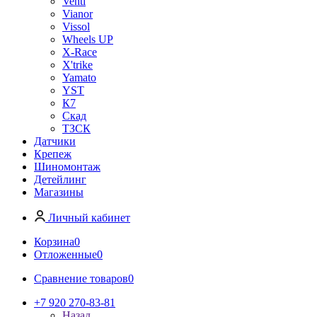
Venti
Vianor
Vissol
Wheels UP
X-Race
X'trike
Yamato
YST
К7
Скад
ТЗСК
Датчики
Крепеж
Шиномонтаж
Детейлинг
Магазины
Личный кабинет
Корзина
0
Отложенные
0
Сравнение товаров
0
+7 920 270-83-81
Назад