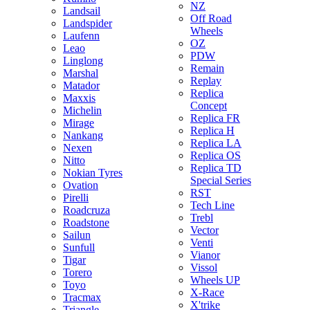
NZ
Landsail
Off Road
Landspider
Wheels
Laufenn
OZ
Leao
PDW
Linglong
Remain
Marshal
Replay
Matador
Replica
Maxxis
Concept
Michelin
Replica FR
Mirage
Replica H
Nankang
Replica LA
Nexen
Replica OS
Nitto
Replica TD
Nokian Tyres
Special Series
Ovation
RST
Pirelli
Tech Line
Roadcruza
Trebl
Roadstone
Vector
Sailun
Venti
Sunfull
Vianor
Tigar
Vissol
Torero
Wheels UP
Toyo
X-Race
Tracmax
X'trike
Triangle