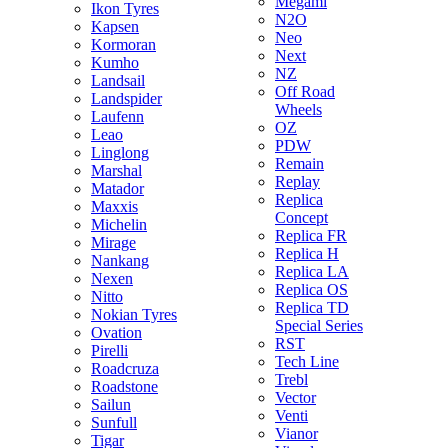
Megami
Ikon Tyres
N2O
Kapsen
Neo
Kormoran
Next
Kumho
NZ
Landsail
Off Road
Landspider
Wheels
Laufenn
OZ
Leao
PDW
Linglong
Remain
Marshal
Replay
Matador
Replica
Maxxis
Concept
Michelin
Replica FR
Mirage
Replica H
Nankang
Replica LA
Nexen
Replica OS
Nitto
Replica TD
Nokian Tyres
Special Series
Ovation
RST
Pirelli
Tech Line
Roadcruza
Trebl
Roadstone
Vector
Sailun
Venti
Sunfull
Vianor
Tigar