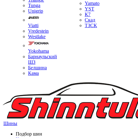
Yamato
Tunga
YST
Unigrip
К7
Скад
Viatti
ТЗСК
Vredestein
Westlake
Yokohama
Барнаульский
ШЗ
Белшина
Кама
Шины
Подбор шин