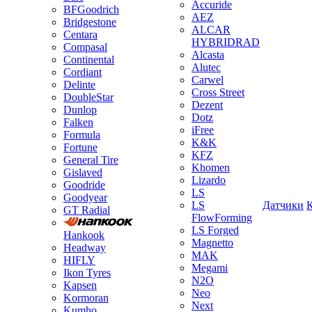
Accuride
BFGoodrich
AEZ
Bridgestone
ALCAR
Centara
HYBRIDRAD
Compasal
Alcasta
Continental
Alutec
Cordiant
Carwel
Delinte
Cross Street
DoubleStar
Dezent
Dunlop
Dotz
Falken
iFree
Formula
K&K
Fortune
KFZ
General Tire
Khomen
Gislaved
Lizardo
Goodride
LS
Goodyear
LS
Датчики
GT Radial
FlowForming
LS Forged
Hankook
Magnetto
Headway
MAK
HIFLY
Megami
Ikon Tyres
N2O
Kapsen
Neo
Kormoran
Next
Kumho