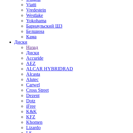
Viatti
Vredestein
Westlake
Yokohama
Барнаульский ШЗ
Белшина
Кама
Диски
Назад
Диски
Accuride
AEZ
ALCAR HYBRIDRAD
Alcasta
Alutec
Carwel
Cross Street
Dezent
Dotz
iFree
K&K
KFZ
Khomen
Lizardo
LS