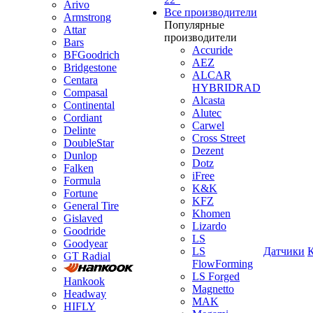
Arivo
Все производители
Armstrong
Популярные
Attar
производители
Bars
Accuride
BFGoodrich
AEZ
Bridgestone
ALCAR
Centara
HYBRIDRAD
Compasal
Alcasta
Continental
Alutec
Cordiant
Carwel
Delinte
Cross Street
DoubleStar
Dezent
Dunlop
Dotz
Falken
iFree
Formula
K&K
Fortune
KFZ
General Tire
Khomen
Gislaved
Lizardo
Goodride
LS
Goodyear
LS
Датчики
GT Radial
FlowForming
LS Forged
Hankook
Magnetto
Headway
MAK
HIFLY