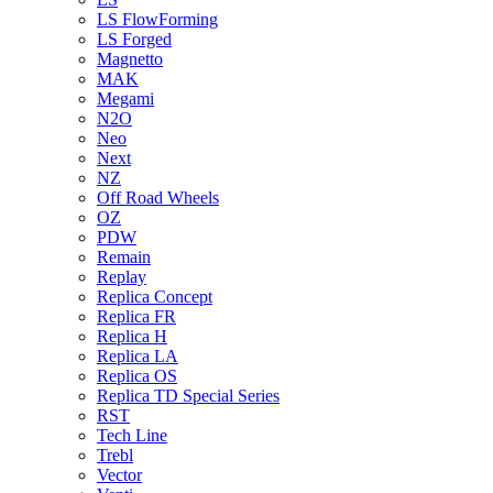
LS FlowForming
LS Forged
Magnetto
MAK
Megami
N2O
Neo
Next
NZ
Off Road Wheels
OZ
PDW
Remain
Replay
Replica Concept
Replica FR
Replica H
Replica LA
Replica OS
Replica TD Special Series
RST
Tech Line
Trebl
Vector