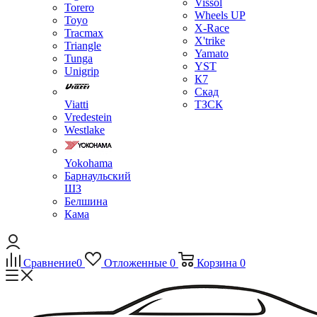
Vissol
Torero
Wheels UP
Toyo
X-Race
Tracmax
X'trike
Triangle
Yamato
Tunga
YST
Unigrip
К7
Скад
Viatti
ТЗСК
Vredestein
Westlake
Yokohama
Барнаульский
ШЗ
Белшина
Кама
Сравнение
0
Отложенные
0
Корзина
0