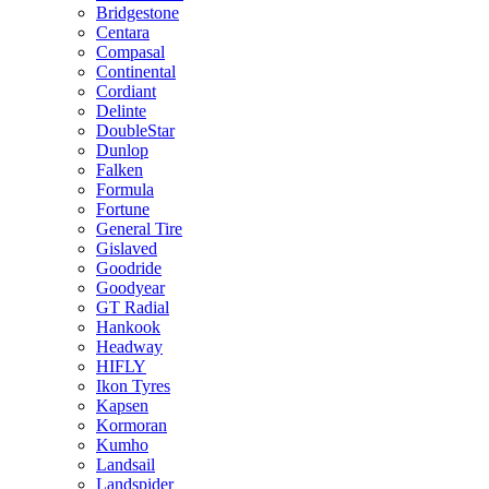
Bridgestone
Centara
Compasal
Continental
Cordiant
Delinte
DoubleStar
Dunlop
Falken
Formula
Fortune
General Tire
Gislaved
Goodride
Goodyear
GT Radial
Hankook
Headway
HIFLY
Ikon Tyres
Kapsen
Kormoran
Kumho
Landsail
Landspider