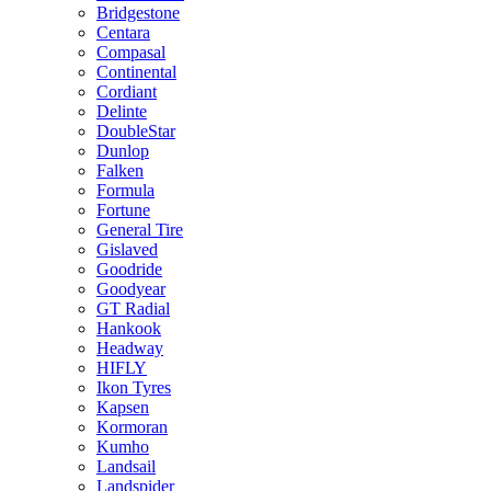
Bridgestone
Centara
Compasal
Continental
Cordiant
Delinte
DoubleStar
Dunlop
Falken
Formula
Fortune
General Tire
Gislaved
Goodride
Goodyear
GT Radial
Hankook
Headway
HIFLY
Ikon Tyres
Kapsen
Kormoran
Kumho
Landsail
Landspider