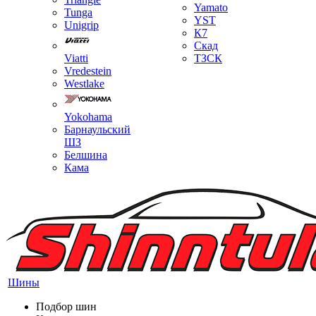
Yamato
Tunga
YST
Unigrip
К7
Скад
Viatti
ТЗСК
Vredestein
Westlake
Yokohama
Барнаульский
ШЗ
Белшина
Кама
Шины
Подбор шин