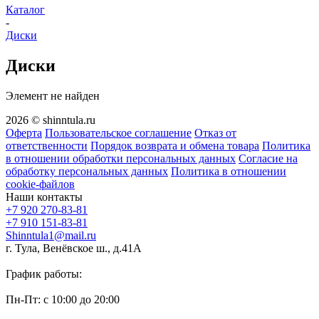
Каталог
-
Диски
Диски
Элемент не найден
2026 © shinntula.ru
Оферта
Пользовательское соглашение
Отказ от
ответственности
Порядок возврата и обмена товара
Политика
в отношении обработки персональных данных
Согласие на
обработку персональных данных
Политика в отношении
cookie-файлов
Наши контакты
+7 920 270-83-81
+7 910 151-83-81
Shinntula1@mail.ru
г. Тула, Венёвское ш., д.41А
График работы:
Пн-Пт: с 10:00 до 20:00