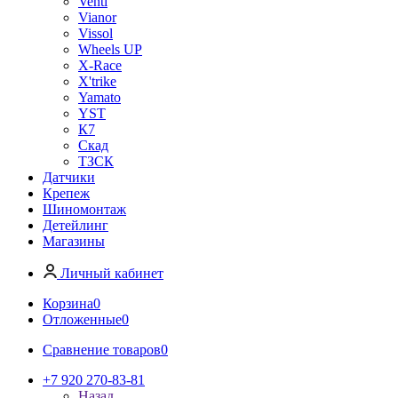
Venti
Vianor
Vissol
Wheels UP
X-Race
X'trike
Yamato
YST
К7
Скад
ТЗСК
Датчики
Крепеж
Шиномонтаж
Детейлинг
Магазины
Личный кабинет
Корзина
0
Отложенные
0
Сравнение товаров
0
+7 920 270-83-81
Назад