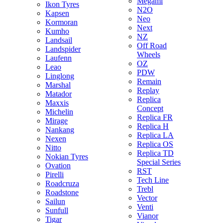
Megami
Ikon Tyres
N2O
Kapsen
Neo
Kormoran
Next
Kumho
NZ
Landsail
Off Road
Landspider
Wheels
Laufenn
OZ
Leao
PDW
Linglong
Remain
Marshal
Replay
Matador
Replica
Maxxis
Concept
Michelin
Replica FR
Mirage
Replica H
Nankang
Replica LA
Nexen
Replica OS
Nitto
Replica TD
Nokian Tyres
Special Series
Ovation
RST
Pirelli
Tech Line
Roadcruza
Trebl
Roadstone
Vector
Sailun
Venti
Sunfull
Vianor
Tigar