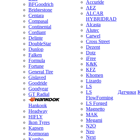
Accuride
BFGoodrich
AEZ
Bridgestone
ALCAR
Centara
HYBRIDRAD
Compasal
Alcasta
Continental
Alutec
Cordiant
Carwel
Delinte
Cross Street
DoubleStar
Dezent
Dunlop
Dotz
Falken
iFree
Formula
K&K
Fortune
KFZ
General Tire
Khomen
Gislaved
Lizardo
Goodride
LS
Goodyear
LS
Датчики
GT Radial
FlowForming
LS Forged
Hankook
Magnetto
Headway
MAK
HIFLY
Megami
Ikon Tyres
N2O
Kapsen
Neo
Kormoran
Next
Kumho