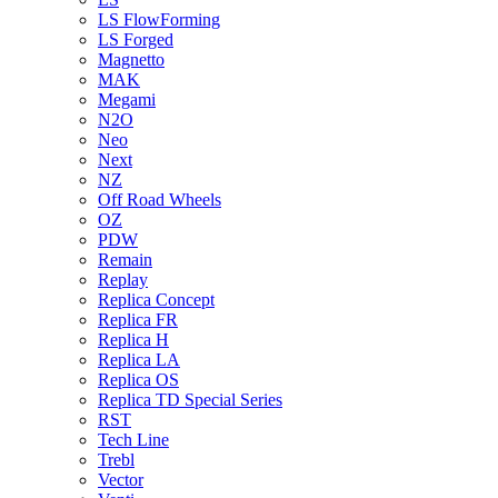
LS FlowForming
LS Forged
Magnetto
MAK
Megami
N2O
Neo
Next
NZ
Off Road Wheels
OZ
PDW
Remain
Replay
Replica Concept
Replica FR
Replica H
Replica LA
Replica OS
Replica TD Special Series
RST
Tech Line
Trebl
Vector