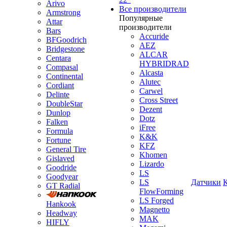
Arivo
Все производители
Armstrong
Популярные
Attar
производители
Bars
Accuride
BFGoodrich
AEZ
Bridgestone
ALCAR
Centara
HYBRIDRAD
Compasal
Alcasta
Continental
Alutec
Cordiant
Carwel
Delinte
Cross Street
DoubleStar
Dezent
Dunlop
Dotz
Falken
iFree
Formula
K&K
Fortune
KFZ
General Tire
Khomen
Gislaved
Lizardo
Goodride
LS
Goodyear
LS
Датчики
GT Radial
FlowForming
LS Forged
Hankook
Magnetto
Headway
MAK
HIFLY