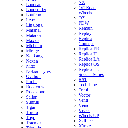
NZ
Landsail
Off Road
Landspider
Wheels
Laufenn
OZ
Leao
PDW
Linglong
Remain
Marshal
Replay
Matador
Replica
Maxxis
Concept
Michelin
Replica FR
Mirage
Replica H
Nankang
Replica LA
Nexen
Replica OS
Nitto
Replica TD
Nokian Tyres
Special Series
Ovation
RST
Pirelli
Tech Line
Roadcruza
Trebl
Roadstone
Vector
Sailun
Venti
Sunfull
Vianor
Tigar
Vissol
Torero
Wheels UP
Toyo
X-Race
Tracmax
X'trike
Triangle