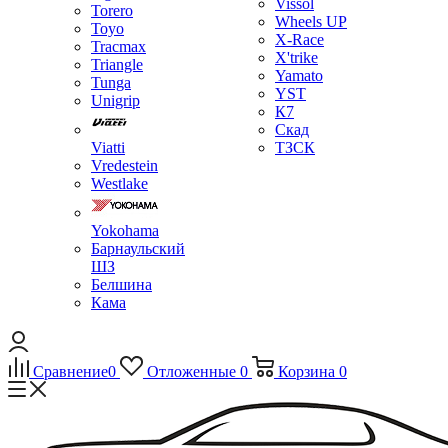
Vissol
Torero
Wheels UP
Toyo
X-Race
Tracmax
X'trike
Triangle
Yamato
Tunga
YST
Unigrip
К7
Скад
Viatti
ТЗСК
Vredestein
Westlake
Yokohama
Барнаульский
ШЗ
Белшина
Кама
Сравнение
0
Отложенные
0
Корзина
0