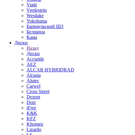
Viatti
Vredestein
Westlake
Yokohama
Барнаульский ШЗ
Белшина
Кама
Диски
Назад
Диски
Accuride
AEZ
ALCAR HYBRIDRAD
Alcasta
Alutec
Carwel
Cross Street
Dezent
Dotz
iFree
K&K
KFZ
Khomen
Lizardo
LS