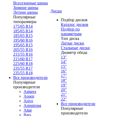
Всесезонные шины
Зимние шины
Диски
Летние шины
Популярные
Подбор дисков
типоразмеры
Каталог дисков
175/65 R14
Подбор по
185/65 R14
параметрам
185/65 R15
Тип диска
195/60 R16
Литые диски
195/65 R15
Стальные диски
205/55 R16
Диаметр обода
215/55 R16
13"
215/60 R17
14"
225/60 R18
15"
235/55 R17
16"
235/55 R18
17"
Все производители
18"
Популярные
19"
производители
20"
Antares
21"
Aosen
22"
Arivo
Все производители
Armstrong
Популярные
Attar
производители
Bars