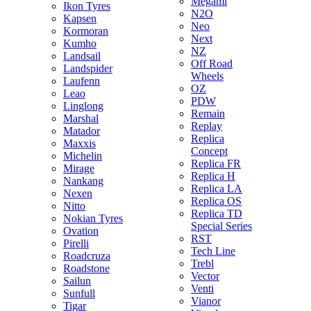
Megami
Ikon Tyres
N2O
Kapsen
Neo
Kormoran
Next
Kumho
NZ
Landsail
Off Road
Landspider
Wheels
Laufenn
OZ
Leao
PDW
Linglong
Remain
Marshal
Replay
Matador
Replica
Maxxis
Concept
Michelin
Replica FR
Mirage
Replica H
Nankang
Replica LA
Nexen
Replica OS
Nitto
Replica TD
Nokian Tyres
Special Series
Ovation
RST
Pirelli
Tech Line
Roadcruza
Trebl
Roadstone
Vector
Sailun
Venti
Sunfull
Vianor
Tigar