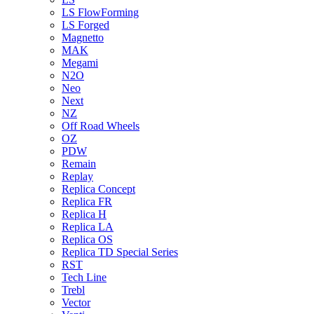
LS FlowForming
LS Forged
Magnetto
MAK
Megami
N2O
Neo
Next
NZ
Off Road Wheels
OZ
PDW
Remain
Replay
Replica Concept
Replica FR
Replica H
Replica LA
Replica OS
Replica TD Special Series
RST
Tech Line
Trebl
Vector