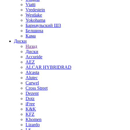
Viatti
Vredestein
Westlake
Yokohama
Барнаульский ШЗ
Белшина
Кама
Диски
Назад
Диски
Accuride
AEZ
ALCAR HYBRIDRAD
Alcasta
Alutec
Carwel
Cross Street
Dezent
Dotz
iFree
K&K
KFZ
Khomen
Lizardo
LS