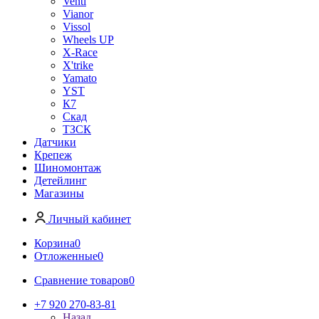
Venti
Vianor
Vissol
Wheels UP
X-Race
X'trike
Yamato
YST
К7
Скад
ТЗСК
Датчики
Крепеж
Шиномонтаж
Детейлинг
Магазины
Личный кабинет
Корзина
0
Отложенные
0
Сравнение товаров
0
+7 920 270-83-81
Назад