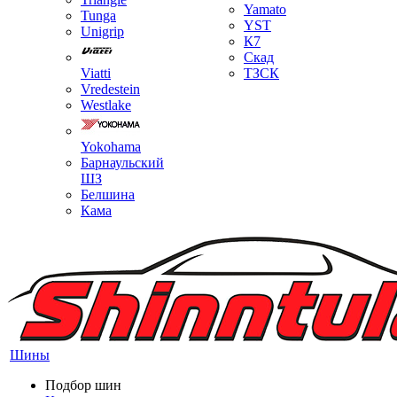
Yamato
Tunga
YST
Unigrip
К7
Скад
Viatti
ТЗСК
Vredestein
Westlake
Yokohama
Барнаульский
ШЗ
Белшина
Кама
Шины
Подбор шин