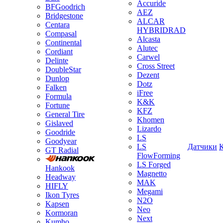
Accuride
BFGoodrich
AEZ
Bridgestone
ALCAR
Centara
HYBRIDRAD
Compasal
Alcasta
Continental
Alutec
Cordiant
Carwel
Delinte
Cross Street
DoubleStar
Dezent
Dunlop
Dotz
Falken
iFree
Formula
K&K
Fortune
KFZ
General Tire
Khomen
Gislaved
Lizardo
Goodride
LS
Goodyear
LS
Датчики
GT Radial
FlowForming
LS Forged
Hankook
Magnetto
Headway
MAK
HIFLY
Megami
Ikon Tyres
N2O
Kapsen
Neo
Kormoran
Next
Kumho