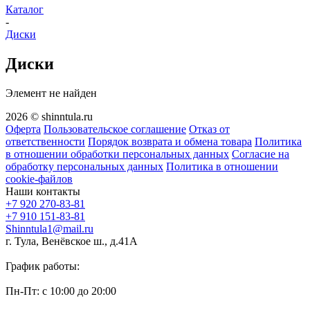
Каталог
-
Диски
Диски
Элемент не найден
2026 © shinntula.ru
Оферта
Пользовательское соглашение
Отказ от
ответственности
Порядок возврата и обмена товара
Политика
в отношении обработки персональных данных
Согласие на
обработку персональных данных
Политика в отношении
cookie-файлов
Наши контакты
+7 920 270-83-81
+7 910 151-83-81
Shinntula1@mail.ru
г. Тула, Венёвское ш., д.41А
График работы:
Пн-Пт: с 10:00 до 20:00