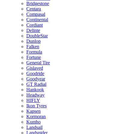
Bridgestone
Centara
Compasal
Continental
Cordiant
Delinte
DoubleStar
Dunlop
Falken
Formula
Fortune
General Tire
Gislaved
Goodride
Goodyear
GT Radial
Hankook
Headway
HIFLY
Ikon Tyres
Kapsen
Kormoran
Kumho
Landsail
Landspider