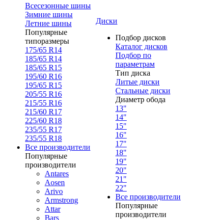
Всесезонные шины
Зимние шины
Диски
Летние шины
Популярные
Подбор дисков
типоразмеры
Каталог дисков
175/65 R14
Подбор по
185/65 R14
параметрам
185/65 R15
Тип диска
195/60 R16
Литые диски
195/65 R15
Стальные диски
205/55 R16
Диаметр обода
215/55 R16
13"
215/60 R17
14"
225/60 R18
15"
235/55 R17
16"
235/55 R18
17"
Все производители
18"
Популярные
19"
производители
20"
Antares
21"
Aosen
22"
Arivo
Все производители
Armstrong
Популярные
Attar
производители
Bars