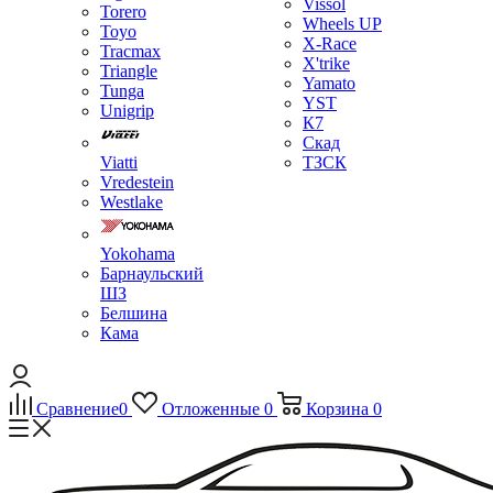
Vissol
Torero
Wheels UP
Toyo
X-Race
Tracmax
X'trike
Triangle
Yamato
Tunga
YST
Unigrip
К7
Скад
Viatti
ТЗСК
Vredestein
Westlake
Yokohama
Барнаульский
ШЗ
Белшина
Кама
Сравнение
0
Отложенные
0
Корзина
0