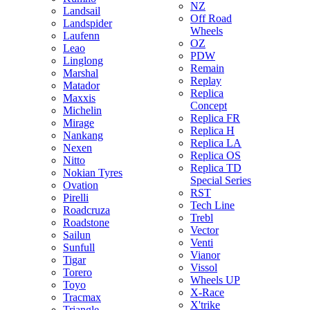
NZ
Landsail
Off Road
Landspider
Wheels
Laufenn
OZ
Leao
PDW
Linglong
Remain
Marshal
Replay
Matador
Replica
Maxxis
Concept
Michelin
Replica FR
Mirage
Replica H
Nankang
Replica LA
Nexen
Replica OS
Nitto
Replica TD
Nokian Tyres
Special Series
Ovation
RST
Pirelli
Tech Line
Roadcruza
Trebl
Roadstone
Vector
Sailun
Venti
Sunfull
Vianor
Tigar
Vissol
Torero
Wheels UP
Toyo
X-Race
Tracmax
X'trike
Triangle