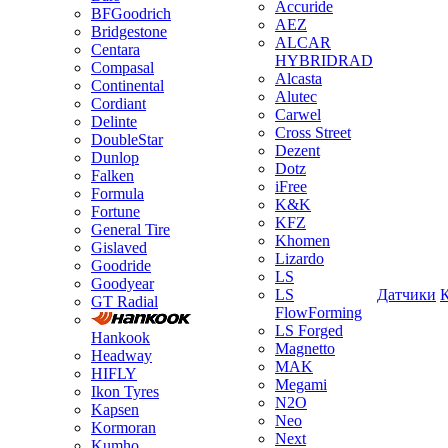
Accuride
BFGoodrich
AEZ
Bridgestone
ALCAR
Centara
HYBRIDRAD
Compasal
Alcasta
Continental
Alutec
Cordiant
Carwel
Delinte
Cross Street
DoubleStar
Dezent
Dunlop
Dotz
Falken
iFree
Formula
K&K
Fortune
KFZ
General Tire
Khomen
Gislaved
Lizardo
Goodride
LS
Goodyear
LS
Датчики
GT Radial
FlowForming
LS Forged
Hankook
Magnetto
Headway
MAK
HIFLY
Megami
Ikon Tyres
N2O
Kapsen
Neo
Kormoran
Next
Kumho