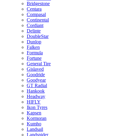
Bridgestone
Centara
Compasal
Continental
Cordiant
Delinte
DoubleStar
Dunlop
Falken
Formula
Fortune
General Tire
Gislaved
Goodride
Goodyear
GT Radial
Hankook
Headway
HIFLY
Ikon Tyres
Kapsen
Kormoran
Kumho
Landsail
Landspider