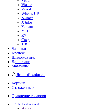
Venti
Vianor
Vissol
Wheels UP
X-Race
X'trike
Yamato
YST
К7
Скад
ТЗСК
Датчики
Крепеж
Шиномонтаж
Детейлинг
Магазины
Личный кабинет
Корзина
0
Отложенные
0
Сравнение товаров
0
+7 920 270-83-81
Назад