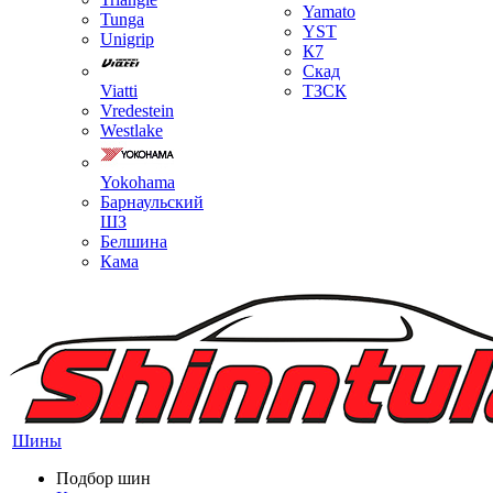
Yamato
Tunga
YST
Unigrip
К7
Скад
Viatti
ТЗСК
Vredestein
Westlake
Yokohama
Барнаульский
ШЗ
Белшина
Кама
Шины
Подбор шин