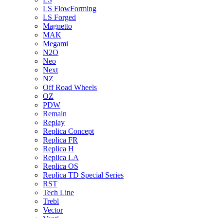
LS FlowForming
LS Forged
Magnetto
MAK
Megami
N2O
Neo
Next
NZ
Off Road Wheels
OZ
PDW
Remain
Replay
Replica Concept
Replica FR
Replica H
Replica LA
Replica OS
Replica TD Special Series
RST
Tech Line
Trebl
Vector