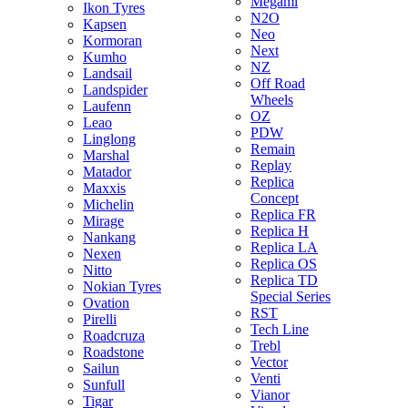
Megami
Ikon Tyres
N2O
Kapsen
Neo
Kormoran
Next
Kumho
NZ
Landsail
Off Road
Landspider
Wheels
Laufenn
OZ
Leao
PDW
Linglong
Remain
Marshal
Replay
Matador
Replica
Maxxis
Concept
Michelin
Replica FR
Mirage
Replica H
Nankang
Replica LA
Nexen
Replica OS
Nitto
Replica TD
Nokian Tyres
Special Series
Ovation
RST
Pirelli
Tech Line
Roadcruza
Trebl
Roadstone
Vector
Sailun
Venti
Sunfull
Vianor
Tigar