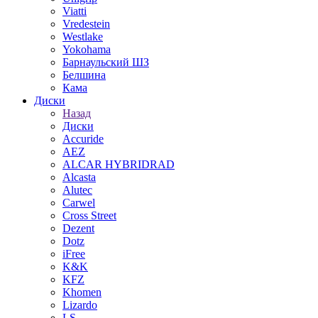
Viatti
Vredestein
Westlake
Yokohama
Барнаульский ШЗ
Белшина
Кама
Диски
Назад
Диски
Accuride
AEZ
ALCAR HYBRIDRAD
Alcasta
Alutec
Carwel
Cross Street
Dezent
Dotz
iFree
K&K
KFZ
Khomen
Lizardo
LS