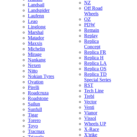
NZ
Landsail
Off Road
Landspider
Wheels
Laufenn
OZ
Leao
PDW
Linglong
Remain
Marshal
Replay
Matador
Replica
Maxxis
Concept
Michelin
Replica FR
Mirage
Replica H
Nankang
Replica LA
Nexen
Replica OS
Nitto
Replica TD
Nokian Tyres
Special Series
Ovation
RST
Pirelli
Tech Line
Roadcruza
Trebl
Roadstone
Vector
Sailun
Venti
Sunfull
Vianor
Tigar
Vissol
Torero
Wheels UP
Toyo
X-Race
Tracmax
X'trike
Triangle