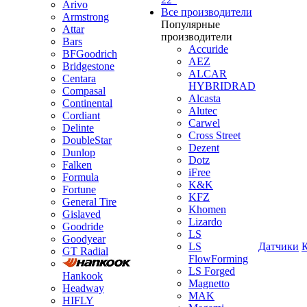
Arivo
Все производители
Armstrong
Популярные
Attar
производители
Bars
Accuride
BFGoodrich
AEZ
Bridgestone
ALCAR
Centara
HYBRIDRAD
Compasal
Alcasta
Continental
Alutec
Cordiant
Carwel
Delinte
Cross Street
DoubleStar
Dezent
Dunlop
Dotz
Falken
iFree
Formula
K&K
Fortune
KFZ
General Tire
Khomen
Gislaved
Lizardo
Goodride
LS
Goodyear
LS
Датчики
GT Radial
FlowForming
LS Forged
Hankook
Magnetto
Headway
MAK
HIFLY