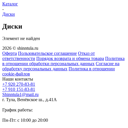
Каталог
-
Диски
Диски
Элемент не найден
2026 © shinntula.ru
Оферта
Пользовательское соглашение
Отказ от
ответственности
Порядок возврата и обмена товара
Политика
в отношении обработки персональных данных
Согласие на
обработку персональных данных
Политика в отношении
cookie-файлов
Наши контакты
+7 920 270-83-81
+7 910 151-83-81
Shinntula1@mail.ru
г. Тула, Венёвское ш., д.41А
График работы:
Пн-Пт: с 10:00 до 20:00