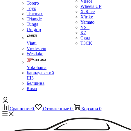
Vissol
Torero
Wheels UP
Toyo
X-Race
Tracmax
X'trike
Triangle
Yamato
Tunga
YST
Unigrip
К7
Скад
Viatti
ТЗСК
Vredestein
Westlake
Yokohama
Барнаульский
ШЗ
Белшина
Кама
Сравнение
0
Отложенные
0
Корзина
0