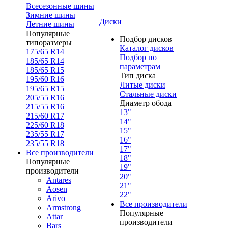
Всесезонные шины
Зимние шины
Диски
Летние шины
Популярные
Подбор дисков
типоразмеры
Каталог дисков
175/65 R14
Подбор по
185/65 R14
параметрам
185/65 R15
Тип диска
195/60 R16
Литые диски
195/65 R15
Стальные диски
205/55 R16
Диаметр обода
215/55 R16
13"
215/60 R17
14"
225/60 R18
15"
235/55 R17
16"
235/55 R18
17"
Все производители
18"
Популярные
19"
производители
20"
Antares
21"
Aosen
22"
Arivo
Все производители
Armstrong
Популярные
Attar
производители
Bars