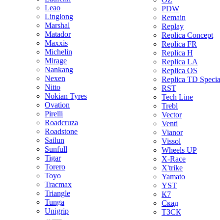
Leao
PDW
Linglong
Remain
Marshal
Replay
Matador
Replica Concept
Maxxis
Replica FR
Michelin
Replica H
Mirage
Replica LA
Nankang
Replica OS
Nexen
Replica TD Specia
Nitto
RST
Nokian Tyres
Tech Line
Ovation
Trebl
Pirelli
Vector
Roadcruza
Venti
Roadstone
Vianor
Sailun
Vissol
Sunfull
Wheels UP
Tigar
X-Race
Torero
X'trike
Toyo
Yamato
Tracmax
YST
Triangle
К7
Tunga
Скад
Unigrip
ТЗСК