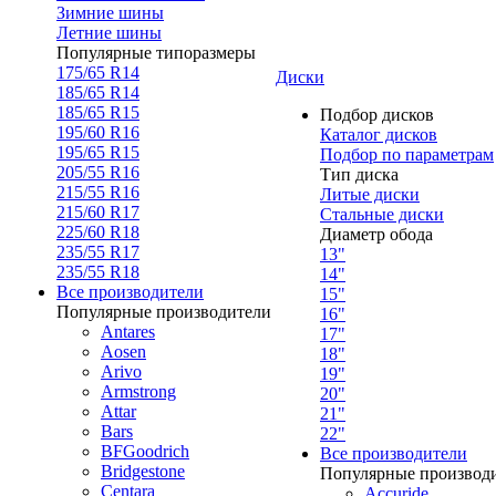
Зимние шины
Летние шины
Популярные типоразмеры
175/65 R14
Диски
185/65 R14
185/65 R15
Подбор дисков
195/60 R16
Каталог дисков
195/65 R15
Подбор по параметрам
205/55 R16
Тип диска
215/55 R16
Литые диски
215/60 R17
Стальные диски
225/60 R18
Диаметр обода
235/55 R17
13"
235/55 R18
14"
Все производители
15"
Популярные производители
16"
Antares
17"
Aosen
18"
Arivo
19"
Armstrong
20"
Attar
21"
Bars
22"
BFGoodrich
Все производители
Bridgestone
Популярные производ
Centara
Accuride