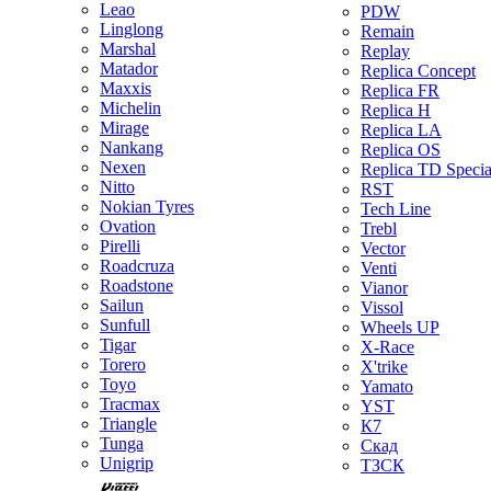
Leao
PDW
Linglong
Remain
Marshal
Replay
Matador
Replica Concept
Maxxis
Replica FR
Michelin
Replica H
Mirage
Replica LA
Nankang
Replica OS
Nexen
Replica TD Specia
Nitto
RST
Nokian Tyres
Tech Line
Ovation
Trebl
Pirelli
Vector
Roadcruza
Venti
Roadstone
Vianor
Sailun
Vissol
Sunfull
Wheels UP
Tigar
X-Race
Torero
X'trike
Toyo
Yamato
Tracmax
YST
Triangle
К7
Tunga
Скад
Unigrip
ТЗСК