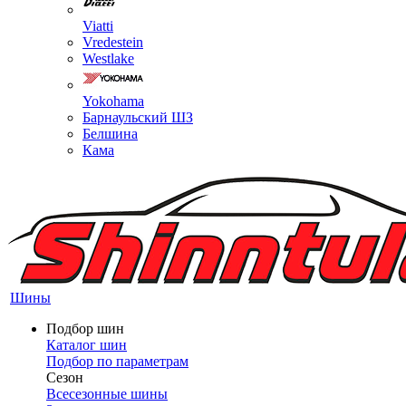
Viatti
Vredestein
Westlake
Yokohama
Барнаульский ШЗ
Белшина
Кама
Шины
Подбор шин
Каталог шин
Подбор по параметрам
Сезон
Всесезонные шины