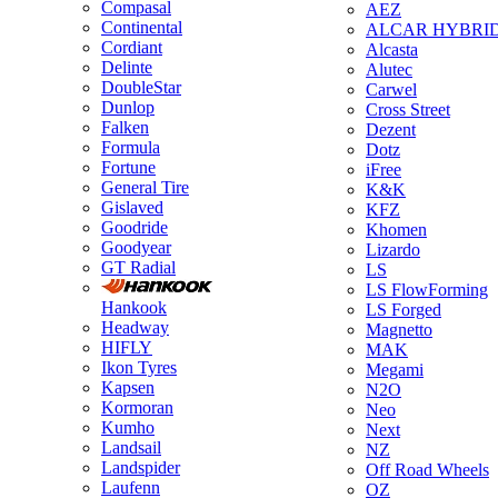
Compasal
AEZ
Continental
ALCAR HYBRI
Cordiant
Alcasta
Delinte
Alutec
DoubleStar
Carwel
Dunlop
Cross Street
Falken
Dezent
Formula
Dotz
Fortune
iFree
General Tire
K&K
Gislaved
KFZ
Goodride
Khomen
Goodyear
Lizardo
GT Radial
LS
LS FlowForming
Hankook
LS Forged
Headway
Magnetto
HIFLY
MAK
Ikon Tyres
Megami
Kapsen
N2O
Kormoran
Neo
Kumho
Next
Landsail
NZ
Landspider
Off Road Wheels
Laufenn
OZ