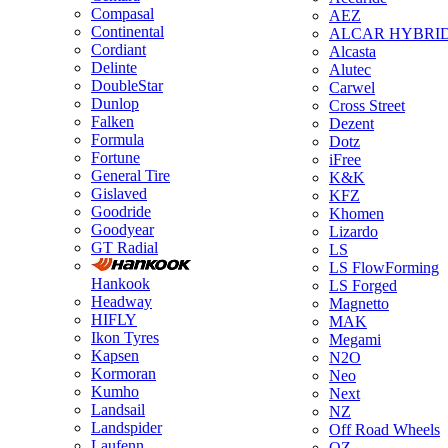
Compasal
AEZ
Continental
ALCAR HYBRI
Cordiant
Alcasta
Delinte
Alutec
DoubleStar
Carwel
Dunlop
Cross Street
Falken
Dezent
Formula
Dotz
Fortune
iFree
General Tire
K&K
Gislaved
KFZ
Goodride
Khomen
Goodyear
Lizardo
GT Radial
LS
LS FlowForming
Hankook
LS Forged
Headway
Magnetto
HIFLY
MAK
Ikon Tyres
Megami
Kapsen
N2O
Kormoran
Neo
Kumho
Next
Landsail
NZ
Landspider
Off Road Wheels
Laufenn
OZ