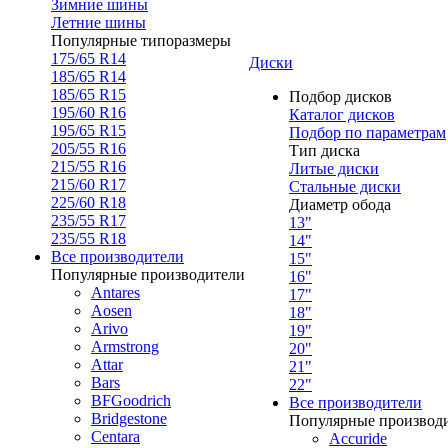
Зимние шины
Летние шины
Популярные типоразмеры
175/65 R14
Диски
185/65 R14
185/65 R15
Подбор дисков
195/60 R16
Каталог дисков
195/65 R15
Подбор по параметрам
205/55 R16
Тип диска
215/55 R16
Литые диски
215/60 R17
Стальные диски
225/60 R18
Диаметр обода
235/55 R17
13"
235/55 R18
14"
Все производители
15"
Популярные производители
16"
Antares
17"
Aosen
18"
Arivo
19"
Armstrong
20"
Attar
21"
Bars
22"
BFGoodrich
Все производители
Bridgestone
Популярные производ
Centara
Accuride