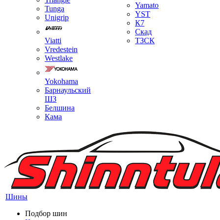
Yamato
Tunga
YST
Unigrip
К7
Скад
Viatti
ТЗСК
Vredestein
Westlake
Yokohama
Барнаульский
ШЗ
Белшина
Кама
Шины
Подбор шин