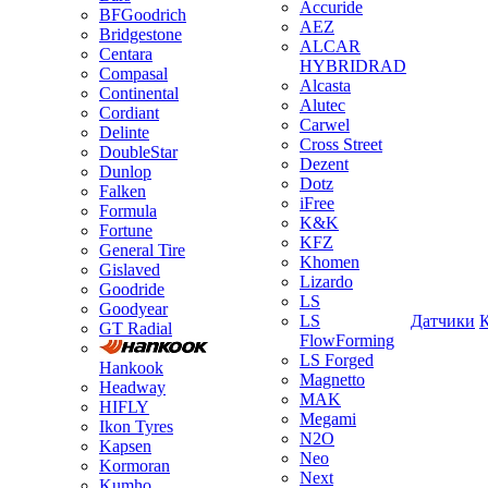
Accuride
BFGoodrich
AEZ
Bridgestone
ALCAR
Centara
HYBRIDRAD
Compasal
Alcasta
Continental
Alutec
Cordiant
Carwel
Delinte
Cross Street
DoubleStar
Dezent
Dunlop
Dotz
Falken
iFree
Formula
K&K
Fortune
KFZ
General Tire
Khomen
Gislaved
Lizardo
Goodride
LS
Goodyear
LS
Датчики
GT Radial
FlowForming
LS Forged
Hankook
Magnetto
Headway
MAK
HIFLY
Megami
Ikon Tyres
N2O
Kapsen
Neo
Kormoran
Next
Kumho