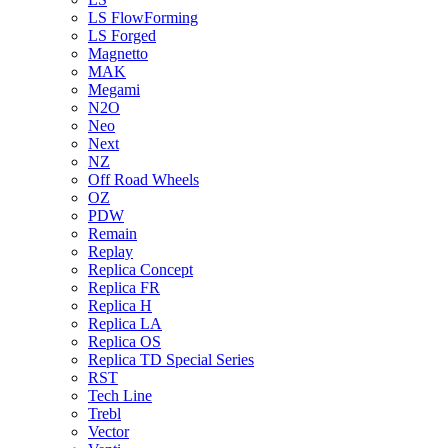
LS FlowForming
LS Forged
Magnetto
MAK
Megami
N2O
Neo
Next
NZ
Off Road Wheels
OZ
PDW
Remain
Replay
Replica Concept
Replica FR
Replica H
Replica LA
Replica OS
Replica TD Special Series
RST
Tech Line
Trebl
Vector