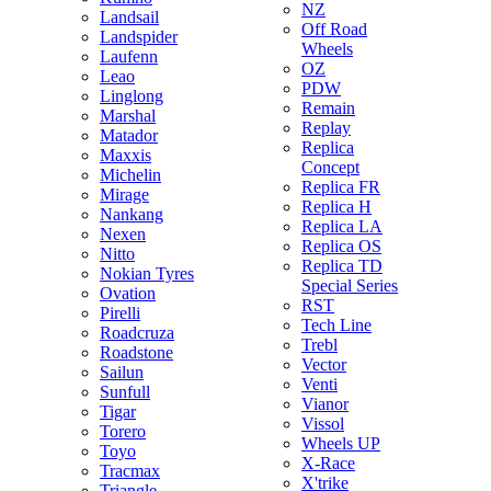
NZ
Landsail
Off Road
Landspider
Wheels
Laufenn
OZ
Leao
PDW
Linglong
Remain
Marshal
Replay
Matador
Replica
Maxxis
Concept
Michelin
Replica FR
Mirage
Replica H
Nankang
Replica LA
Nexen
Replica OS
Nitto
Replica TD
Nokian Tyres
Special Series
Ovation
RST
Pirelli
Tech Line
Roadcruza
Trebl
Roadstone
Vector
Sailun
Venti
Sunfull
Vianor
Tigar
Vissol
Torero
Wheels UP
Toyo
X-Race
Tracmax
X'trike
Triangle