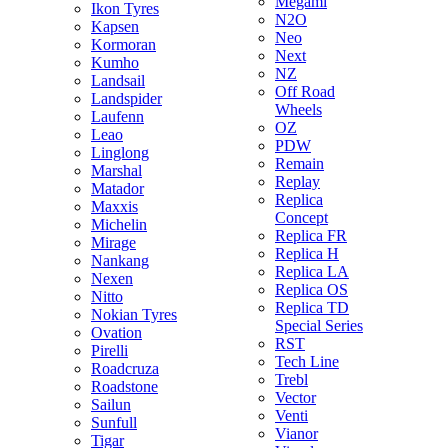
Megami
Ikon Tyres
N2O
Kapsen
Neo
Kormoran
Next
Kumho
NZ
Landsail
Off Road
Landspider
Wheels
Laufenn
OZ
Leao
PDW
Linglong
Remain
Marshal
Replay
Matador
Replica
Maxxis
Concept
Michelin
Replica FR
Mirage
Replica H
Nankang
Replica LA
Nexen
Replica OS
Nitto
Replica TD
Nokian Tyres
Special Series
Ovation
RST
Pirelli
Tech Line
Roadcruza
Trebl
Roadstone
Vector
Sailun
Venti
Sunfull
Vianor
Tigar