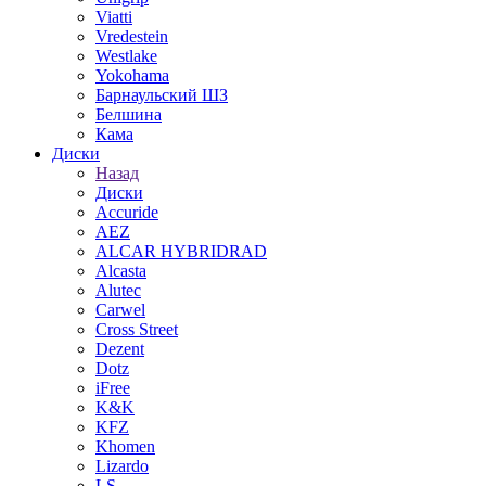
Viatti
Vredestein
Westlake
Yokohama
Барнаульский ШЗ
Белшина
Кама
Диски
Назад
Диски
Accuride
AEZ
ALCAR HYBRIDRAD
Alcasta
Alutec
Carwel
Cross Street
Dezent
Dotz
iFree
K&K
KFZ
Khomen
Lizardo
LS