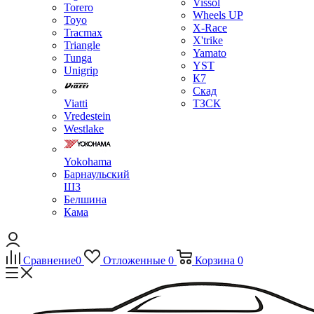
Vissol
Torero
Wheels UP
Toyo
X-Race
Tracmax
X'trike
Triangle
Yamato
Tunga
YST
Unigrip
К7
Скад
Viatti
ТЗСК
Vredestein
Westlake
Yokohama
Барнаульский
ШЗ
Белшина
Кама
Сравнение
0
Отложенные
0
Корзина
0