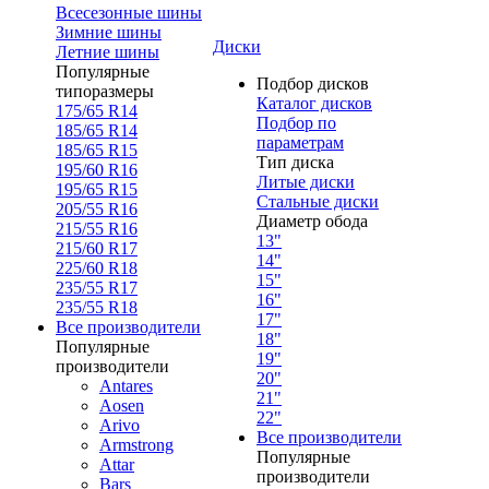
Всесезонные шины
Зимние шины
Диски
Летние шины
Популярные
Подбор дисков
типоразмеры
Каталог дисков
175/65 R14
Подбор по
185/65 R14
параметрам
185/65 R15
Тип диска
195/60 R16
Литые диски
195/65 R15
Стальные диски
205/55 R16
Диаметр обода
215/55 R16
13"
215/60 R17
14"
225/60 R18
15"
235/55 R17
16"
235/55 R18
17"
Все производители
18"
Популярные
19"
производители
20"
Antares
21"
Aosen
22"
Arivo
Все производители
Armstrong
Популярные
Attar
производители
Bars