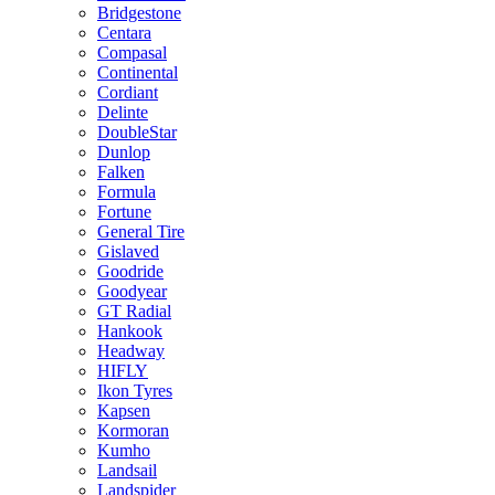
Bridgestone
Centara
Compasal
Continental
Cordiant
Delinte
DoubleStar
Dunlop
Falken
Formula
Fortune
General Tire
Gislaved
Goodride
Goodyear
GT Radial
Hankook
Headway
HIFLY
Ikon Tyres
Kapsen
Kormoran
Kumho
Landsail
Landspider