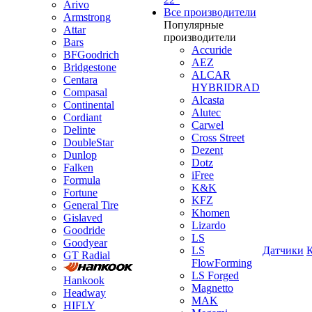
Arivo
Все производители
Armstrong
Популярные
Attar
производители
Bars
Accuride
BFGoodrich
AEZ
Bridgestone
ALCAR
Centara
HYBRIDRAD
Compasal
Alcasta
Continental
Alutec
Cordiant
Carwel
Delinte
Cross Street
DoubleStar
Dezent
Dunlop
Dotz
Falken
iFree
Formula
K&K
Fortune
KFZ
General Tire
Khomen
Gislaved
Lizardo
Goodride
LS
Goodyear
LS
Датчики
GT Radial
FlowForming
LS Forged
Hankook
Magnetto
Headway
MAK
HIFLY