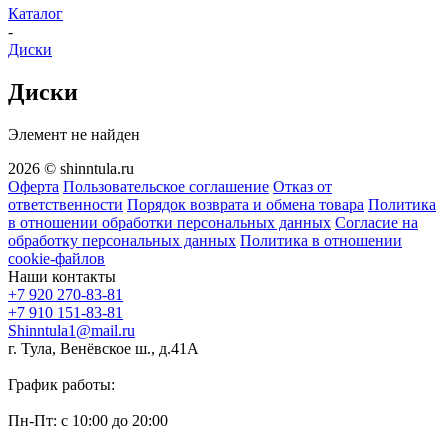
Каталог
-
Диски
Диски
Элемент не найден
2026 © shinntula.ru
Оферта
Пользовательское соглашение
Отказ от
ответственности
Порядок возврата и обмена товара
Политика
в отношении обработки персональных данных
Согласие на
обработку персональных данных
Политика в отношении
cookie-файлов
Наши контакты
+7 920 270-83-81
+7 910 151-83-81
Shinntula1@mail.ru
г. Тула, Венёвское ш., д.41А
График работы:
Пн-Пт: с 10:00 до 20:00