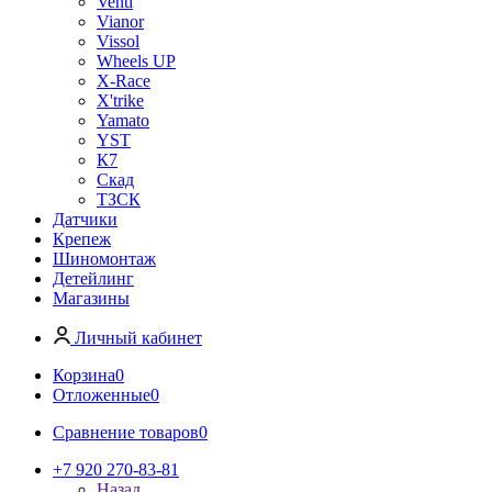
Venti
Vianor
Vissol
Wheels UP
X-Race
X'trike
Yamato
YST
К7
Скад
ТЗСК
Датчики
Крепеж
Шиномонтаж
Детейлинг
Магазины
Личный кабинет
Корзина
0
Отложенные
0
Сравнение товаров
0
+7 920 270-83-81
Назад