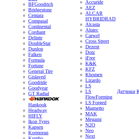
Accuride
BFGoodrich
AEZ
Bridgestone
ALCAR
Centara
HYBRIDRAD
Compasal
Alcasta
Continental
Alutec
Cordiant
Carwel
Delinte
Cross Street
DoubleStar
Dezent
Dunlop
Dotz
Falken
iFree
Formula
K&K
Fortune
KFZ
General Tire
Khomen
Gislaved
Lizardo
Goodride
LS
Goodyear
LS
Датчики
GT Radial
FlowForming
LS Forged
Hankook
Magnetto
Headway
MAK
HIFLY
Megami
Ikon Tyres
N2O
Kapsen
Neo
Kormoran
Next
Kumho