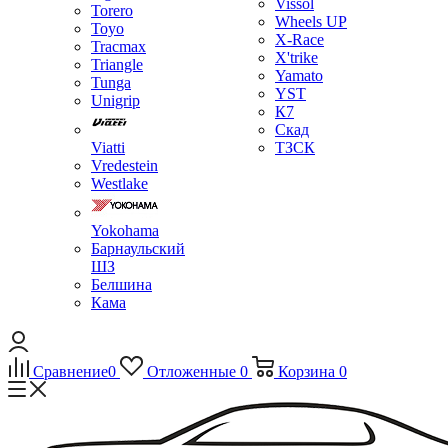
Vissol
Torero
Wheels UP
Toyo
X-Race
Tracmax
X'trike
Triangle
Yamato
Tunga
YST
Unigrip
К7
Скад
Viatti
ТЗСК
Vredestein
Westlake
Yokohama
Барнаульский
ШЗ
Белшина
Кама
Сравнение
0
Отложенные
0
Корзина
0