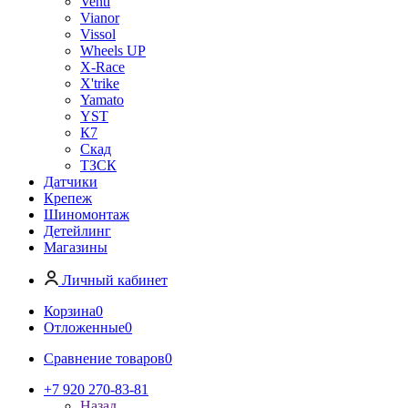
Venti
Vianor
Vissol
Wheels UP
X-Race
X'trike
Yamato
YST
К7
Скад
ТЗСК
Датчики
Крепеж
Шиномонтаж
Детейлинг
Магазины
Личный кабинет
Корзина
0
Отложенные
0
Сравнение товаров
0
+7 920 270-83-81
Назад