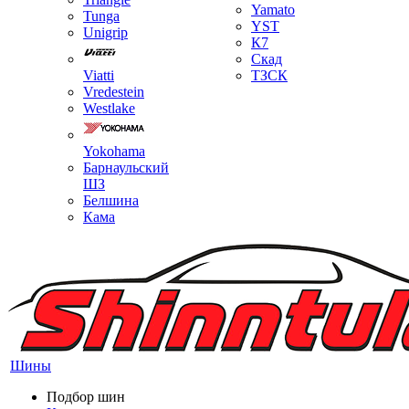
Yamato
Tunga
YST
Unigrip
К7
Скад
Viatti
ТЗСК
Vredestein
Westlake
Yokohama
Барнаульский
ШЗ
Белшина
Кама
Шины
Подбор шин