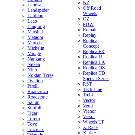
NZ
Landsail
Off Road
Landspider
Wheels
Laufenn
OZ
Leao
PDW
Linglong
Remain
Marshal
Replay
Matador
Replica
Maxxis
Concept
Michelin
Replica FR
Mirage
Replica H
Nankang
Replica LA
Nexen
Replica OS
Nitto
Replica TD
Nokian Tyres
Special Series
Ovation
RST
Pirelli
Tech Line
Roadcruza
Trebl
Roadstone
Vector
Sailun
Venti
Sunfull
Vianor
Tigar
Vissol
Torero
Wheels UP
Toyo
X-Race
Tracmax
X'trike
Triangle