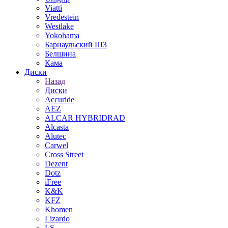
Viatti
Vredestein
Westlake
Yokohama
Барнаульский ШЗ
Белшина
Кама
Диски
Назад
Диски
Accuride
AEZ
ALCAR HYBRIDRAD
Alcasta
Alutec
Carwel
Cross Street
Dezent
Dotz
iFree
K&K
KFZ
Khomen
Lizardo
LS