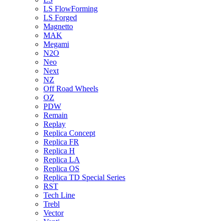
LS FlowForming
LS Forged
Magnetto
MAK
Megami
N2O
Neo
Next
NZ
Off Road Wheels
OZ
PDW
Remain
Replay
Replica Concept
Replica FR
Replica H
Replica LA
Replica OS
Replica TD Special Series
RST
Tech Line
Trebl
Vector