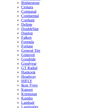
Bridgestone
Centara
Compasal
Continental
Cordiant
Delinte
DoubleStar
Dunlop
Falken
Formula
Fortune
General Tire
Gislaved
Goodride
Goodyear
GT Radial
Hankook
Headway
HIFLY
Ikon Tyres
Kapsen
Kormoran
Kumho
Landsail
Landspider