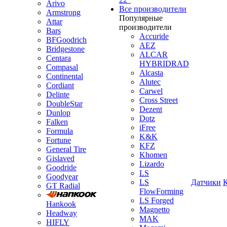
Arivo
Все производители
Armstrong
Популярные
Attar
производители
Bars
Accuride
BFGoodrich
AEZ
Bridgestone
ALCAR
Centara
HYBRIDRAD
Compasal
Alcasta
Continental
Alutec
Cordiant
Carwel
Delinte
Cross Street
DoubleStar
Dezent
Dunlop
Dotz
Falken
iFree
Formula
K&K
Fortune
KFZ
General Tire
Khomen
Gislaved
Lizardo
Goodride
LS
Goodyear
LS
Датчики
GT Radial
FlowForming
LS Forged
Hankook
Magnetto
Headway
MAK
HIFLY