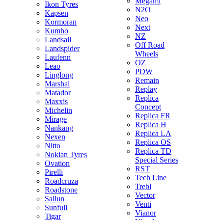
Megami
Ikon Tyres
N2O
Kapsen
Neo
Kormoran
Next
Kumho
NZ
Landsail
Off Road
Landspider
Wheels
Laufenn
OZ
Leao
PDW
Linglong
Remain
Marshal
Replay
Matador
Replica
Maxxis
Concept
Michelin
Replica FR
Mirage
Replica H
Nankang
Replica LA
Nexen
Replica OS
Nitto
Replica TD
Nokian Tyres
Special Series
Ovation
RST
Pirelli
Tech Line
Roadcruza
Trebl
Roadstone
Vector
Sailun
Venti
Sunfull
Vianor
Tigar