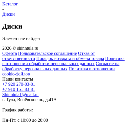
Каталог
-
Диски
Диски
Элемент не найден
2026 © shinntula.ru
Оферта
Пользовательское соглашение
Отказ от
ответственности
Порядок возврата и обмена товара
Политика
в отношении обработки персональных данных
Согласие на
обработку персональных данных
Политика в отношении
cookie-файлов
Наши контакты
+7 920 270-83-81
+7 910 151-83-81
Shinntula1@mail.ru
г. Тула, Венёвское ш., д.41А
График работы:
Пн-Пт: с 10:00 до 20:00