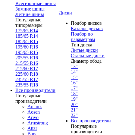
Всесезонные шины
Зимние шины
Диски
Летние шины
Популярные
Подбор дисков
типоразмеры
Каталог дисков
175/65 R14
Подбор по
185/65 R14
параметрам
185/65 R15
Тип диска
195/60 R16
Литые диски
195/65 R15
Стальные диски
205/55 R16
Диаметр обода
215/55 R16
13"
215/60 R17
14"
225/60 R18
15"
235/55 R17
16"
235/55 R18
17"
Все производители
18"
Популярные
19"
производители
20"
Antares
21"
Aosen
22"
Arivo
Все производители
Armstrong
Популярные
Attar
производители
Bars