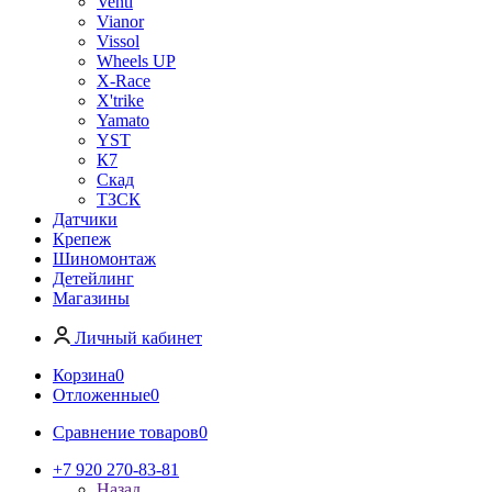
Venti
Vianor
Vissol
Wheels UP
X-Race
X'trike
Yamato
YST
К7
Скад
ТЗСК
Датчики
Крепеж
Шиномонтаж
Детейлинг
Магазины
Личный кабинет
Корзина
0
Отложенные
0
Сравнение товаров
0
+7 920 270-83-81
Назад