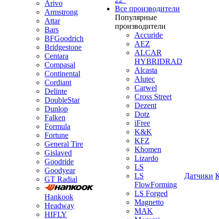
Arivo
Все производители
Armstrong
Популярные
Attar
производители
Bars
Accuride
BFGoodrich
AEZ
Bridgestone
ALCAR
Centara
HYBRIDRAD
Compasal
Alcasta
Continental
Alutec
Cordiant
Carwel
Delinte
Cross Street
DoubleStar
Dezent
Dunlop
Dotz
Falken
iFree
Formula
K&K
Fortune
KFZ
General Tire
Khomen
Gislaved
Lizardo
Goodride
LS
Goodyear
LS
Датчики
GT Radial
FlowForming
LS Forged
Hankook
Magnetto
Headway
MAK
HIFLY