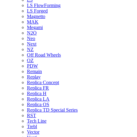
LS FlowForming
LS Forged
Magnetto
MAK
Megami
N2O
Neo
Next
NZ
Off Road Wheels
OZ
PDW
Remain
Replay
Replica Concept
Replica FR
Replica H
Replica LA
Replica OS
Replica TD Special Series
RST
Tech Line
Trebl
Vector