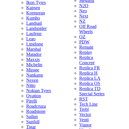
Megami
Ikon Tyres
N2O
Kapsen
Neo
Kormoran
Next
Kumho
NZ
Landsail
Off Road
Landspider
Wheels
Laufenn
OZ
Leao
PDW
Linglong
Remain
Marshal
Replay
Matador
Replica
Maxxis
Concept
Michelin
Replica FR
Mirage
Replica H
Nankang
Replica LA
Nexen
Replica OS
Nitto
Replica TD
Nokian Tyres
Special Series
Ovation
RST
Pirelli
Tech Line
Roadcruza
Trebl
Roadstone
Vector
Sailun
Venti
Sunfull
Vianor
Tigar