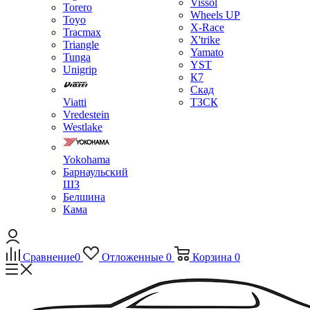
Vissol
Torero
Wheels UP
Toyo
X-Race
Tracmax
X'trike
Triangle
Yamato
Tunga
YST
Unigrip
К7
Скад
Viatti
ТЗСК
Vredestein
Westlake
Yokohama
Барнаульский
ШЗ
Белшина
Кама
Сравнение
0
Отложенные
0
Корзина
0