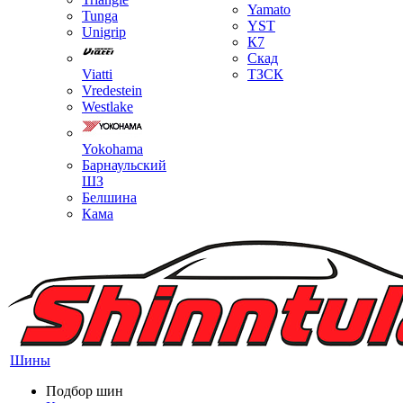
Yamato
Tunga
YST
Unigrip
К7
Скад
Viatti
ТЗСК
Vredestein
Westlake
Yokohama
Барнаульский
ШЗ
Белшина
Кама
Шины
Подбор шин