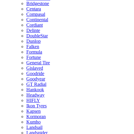
Bridgestone
Centara
Compasal
Continental
Cordiant
Delinte
DoubleStar
Dunlop
Falken
Formula
Fortune
General Tire
Gislaved
Goodride
Goodyear
GT Radial
Hankook
Headway
HIFLY
Ikon Tyres
Kapsen
Kormoran
Kumho
Landsail
Landspider