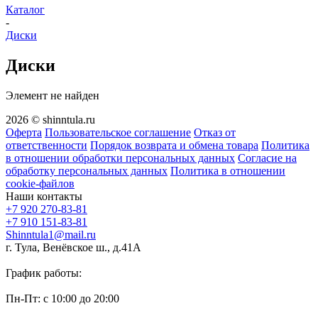
Каталог
-
Диски
Диски
Элемент не найден
2026 © shinntula.ru
Оферта
Пользовательское соглашение
Отказ от
ответственности
Порядок возврата и обмена товара
Политика
в отношении обработки персональных данных
Согласие на
обработку персональных данных
Политика в отношении
cookie-файлов
Наши контакты
+7 920 270-83-81
+7 910 151-83-81
Shinntula1@mail.ru
г. Тула, Венёвское ш., д.41А
График работы:
Пн-Пт: с 10:00 до 20:00