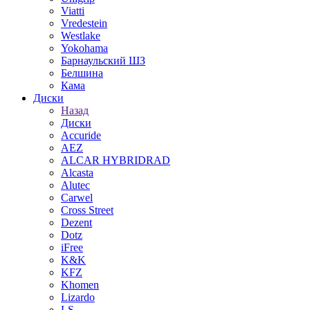
Viatti
Vredestein
Westlake
Yokohama
Барнаульский ШЗ
Белшина
Кама
Диски
Назад
Диски
Accuride
AEZ
ALCAR HYBRIDRAD
Alcasta
Alutec
Carwel
Cross Street
Dezent
Dotz
iFree
K&K
KFZ
Khomen
Lizardo
LS