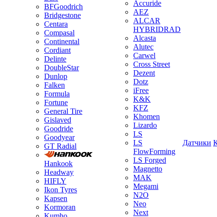
Accuride
BFGoodrich
AEZ
Bridgestone
ALCAR
Centara
HYBRIDRAD
Compasal
Alcasta
Continental
Alutec
Cordiant
Carwel
Delinte
Cross Street
DoubleStar
Dezent
Dunlop
Dotz
Falken
iFree
Formula
K&K
Fortune
KFZ
General Tire
Khomen
Gislaved
Lizardo
Goodride
LS
Goodyear
LS
Датчики
GT Radial
FlowForming
LS Forged
Hankook
Magnetto
Headway
MAK
HIFLY
Megami
Ikon Tyres
N2O
Kapsen
Neo
Kormoran
Next
Kumho