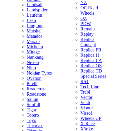
NZ
Landsail
Off Road
Landspider
Wheels
Laufenn
OZ
Leao
PDW
Linglong
Remain
Marshal
Replay
Matador
Replica
Maxxis
Concept
Michelin
Replica FR
Mirage
Replica H
Nankang
Replica LA
Nexen
Replica OS
Nitto
Replica TD
Nokian Tyres
Special Series
Ovation
RST
Pirelli
Tech Line
Roadcruza
Trebl
Roadstone
Vector
Sailun
Venti
Sunfull
Vianor
Tigar
Vissol
Torero
Wheels UP
Toyo
X-Race
Tracmax
X'trike
Triangle