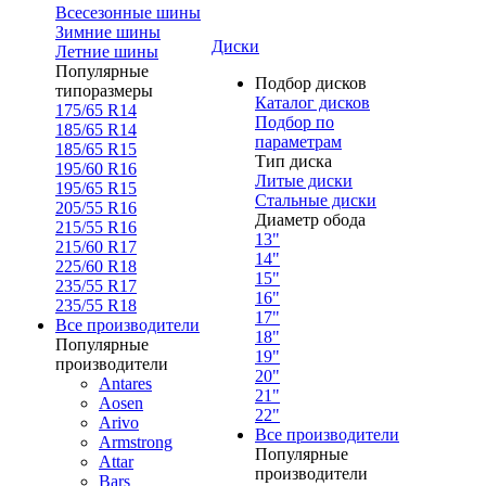
Всесезонные шины
Зимние шины
Диски
Летние шины
Популярные
Подбор дисков
типоразмеры
Каталог дисков
175/65 R14
Подбор по
185/65 R14
параметрам
185/65 R15
Тип диска
195/60 R16
Литые диски
195/65 R15
Стальные диски
205/55 R16
Диаметр обода
215/55 R16
13"
215/60 R17
14"
225/60 R18
15"
235/55 R17
16"
235/55 R18
17"
Все производители
18"
Популярные
19"
производители
20"
Antares
21"
Aosen
22"
Arivo
Все производители
Armstrong
Популярные
Attar
производители
Bars