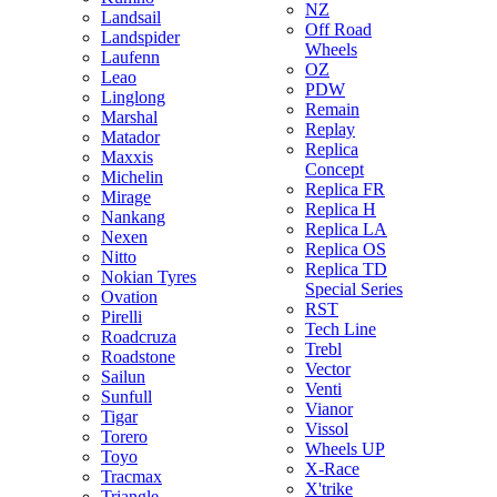
NZ
Landsail
Off Road
Landspider
Wheels
Laufenn
OZ
Leao
PDW
Linglong
Remain
Marshal
Replay
Matador
Replica
Maxxis
Concept
Michelin
Replica FR
Mirage
Replica H
Nankang
Replica LA
Nexen
Replica OS
Nitto
Replica TD
Nokian Tyres
Special Series
Ovation
RST
Pirelli
Tech Line
Roadcruza
Trebl
Roadstone
Vector
Sailun
Venti
Sunfull
Vianor
Tigar
Vissol
Torero
Wheels UP
Toyo
X-Race
Tracmax
X'trike
Triangle