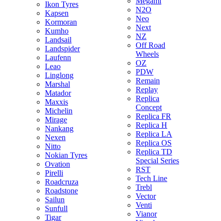
Megami
Ikon Tyres
N2O
Kapsen
Neo
Kormoran
Next
Kumho
NZ
Landsail
Off Road
Landspider
Wheels
Laufenn
OZ
Leao
PDW
Linglong
Remain
Marshal
Replay
Matador
Replica
Maxxis
Concept
Michelin
Replica FR
Mirage
Replica H
Nankang
Replica LA
Nexen
Replica OS
Nitto
Replica TD
Nokian Tyres
Special Series
Ovation
RST
Pirelli
Tech Line
Roadcruza
Trebl
Roadstone
Vector
Sailun
Venti
Sunfull
Vianor
Tigar