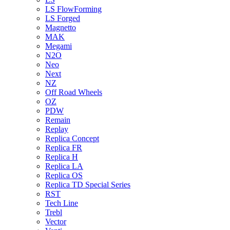
LS FlowForming
LS Forged
Magnetto
MAK
Megami
N2O
Neo
Next
NZ
Off Road Wheels
OZ
PDW
Remain
Replay
Replica Concept
Replica FR
Replica H
Replica LA
Replica OS
Replica TD Special Series
RST
Tech Line
Trebl
Vector