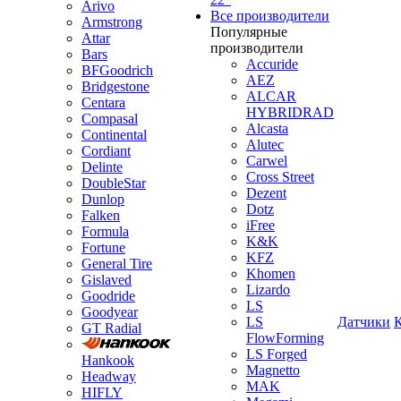
Arivo
Все производители
Armstrong
Популярные
Attar
производители
Bars
Accuride
BFGoodrich
AEZ
Bridgestone
ALCAR
Centara
HYBRIDRAD
Compasal
Alcasta
Continental
Alutec
Cordiant
Carwel
Delinte
Cross Street
DoubleStar
Dezent
Dunlop
Dotz
Falken
iFree
Formula
K&K
Fortune
KFZ
General Tire
Khomen
Gislaved
Lizardo
Goodride
LS
Goodyear
LS
Датчики
GT Radial
FlowForming
LS Forged
Hankook
Magnetto
Headway
MAK
HIFLY