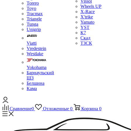
Vissol
Torero
Wheels UP
Toyo
X-Race
Tracmax
X'trike
Triangle
Yamato
Tunga
YST
Unigrip
К7
Скад
Viatti
ТЗСК
Vredestein
Westlake
Yokohama
Барнаульский
ШЗ
Белшина
Кама
Сравнение
0
Отложенные
0
Корзина
0