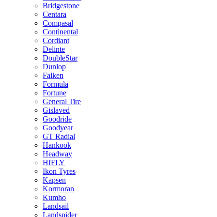
Bridgestone
Centara
Compasal
Continental
Cordiant
Delinte
DoubleStar
Dunlop
Falken
Formula
Fortune
General Tire
Gislaved
Goodride
Goodyear
GT Radial
Hankook
Headway
HIFLY
Ikon Tyres
Kapsen
Kormoran
Kumho
Landsail
Landspider