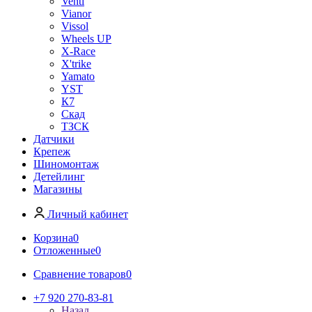
Venti
Vianor
Vissol
Wheels UP
X-Race
X'trike
Yamato
YST
К7
Скад
ТЗСК
Датчики
Крепеж
Шиномонтаж
Детейлинг
Магазины
Личный кабинет
Корзина
0
Отложенные
0
Сравнение товаров
0
+7 920 270-83-81
Назад