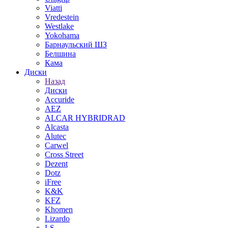
Viatti
Vredestein
Westlake
Yokohama
Барнаульский ШЗ
Белшина
Кама
Диски
Назад
Диски
Accuride
AEZ
ALCAR HYBRIDRAD
Alcasta
Alutec
Carwel
Cross Street
Dezent
Dotz
iFree
K&K
KFZ
Khomen
Lizardo
LS