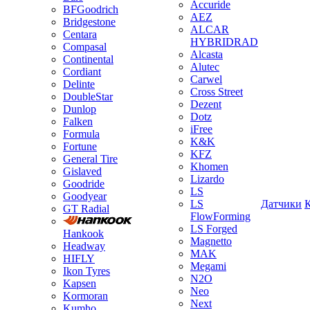
Accuride
BFGoodrich
AEZ
Bridgestone
ALCAR
Centara
HYBRIDRAD
Compasal
Alcasta
Continental
Alutec
Cordiant
Carwel
Delinte
Cross Street
DoubleStar
Dezent
Dunlop
Dotz
Falken
iFree
Formula
K&K
Fortune
KFZ
General Tire
Khomen
Gislaved
Lizardo
Goodride
LS
Goodyear
LS
Датчики
GT Radial
FlowForming
LS Forged
Hankook
Magnetto
Headway
MAK
HIFLY
Megami
Ikon Tyres
N2O
Kapsen
Neo
Kormoran
Next
Kumho