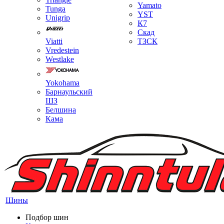
Yamato
Tunga
YST
Unigrip
К7
Скад
Viatti
ТЗСК
Vredestein
Westlake
Yokohama
Барнаульский
ШЗ
Белшина
Кама
Шины
Подбор шин