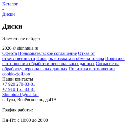
Каталог
-
Диски
Диски
Элемент не найден
2026 © shinntula.ru
Оферта
Пользовательское соглашение
Отказ от
ответственности
Порядок возврата и обмена товара
Политика
в отношении обработки персональных данных
Согласие на
обработку персональных данных
Политика в отношении
cookie-файлов
Наши контакты
+7 920 270-83-81
+7 910 151-83-81
Shinntula1@mail.ru
г. Тула, Венёвское ш., д.41А
График работы:
Пн-Пт: с 10:00 до 20:00