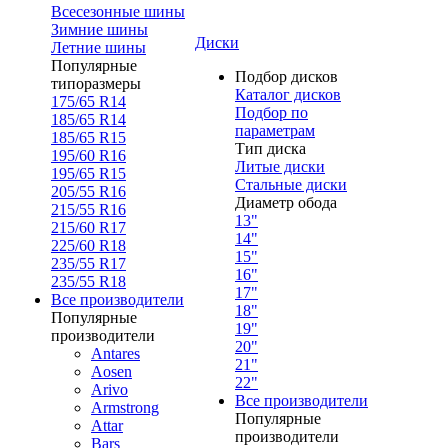
Всесезонные шины
Зимние шины
Диски
Летние шины
Популярные
Подбор дисков
типоразмеры
Каталог дисков
175/65 R14
Подбор по
185/65 R14
параметрам
185/65 R15
Тип диска
195/60 R16
Литые диски
195/65 R15
Стальные диски
205/55 R16
Диаметр обода
215/55 R16
13"
215/60 R17
14"
225/60 R18
15"
235/55 R17
16"
235/55 R18
17"
Все производители
18"
Популярные
19"
производители
20"
Antares
21"
Aosen
22"
Arivo
Все производители
Armstrong
Популярные
Attar
производители
Bars