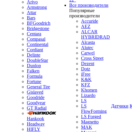
Arivo
Все производители
Armstrong
Популярные
Attar
производители
Bars
Accuride
BFGoodrich
AEZ
Bridgestone
ALCAR
Centara
HYBRIDRAD
Compasal
Alcasta
Continental
Alutec
Cordiant
Carwel
Delinte
Cross Street
DoubleStar
Dezent
Dunlop
Dotz
Falken
iFree
Formula
K&K
Fortune
KFZ
General Tire
Khomen
Gislaved
Lizardo
Goodride
LS
Goodyear
LS
Датчики
GT Radial
FlowForming
LS Forged
Hankook
Magnetto
Headway
MAK
HIFLY