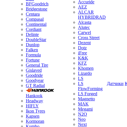
Accuride
BFGoodrich
AEZ
Bridgestone
ALCAR
Centara
HYBRIDRAD
Compasal
Alcasta
Continental
Alutec
Cordiant
Carwel
Delinte
Cross Street
DoubleStar
Dezent
Dunlop
Dotz
Falken
iFree
Formula
K&K
Fortune
KFZ
General Tire
Khomen
Gislaved
Lizardo
Goodride
LS
Goodyear
LS
Датчики
GT Radial
FlowForming
LS Forged
Hankook
Magnetto
Headway
MAK
HIFLY
Megami
Ikon Tyres
N2O
Kapsen
Neo
Kormoran
Next
Kumho