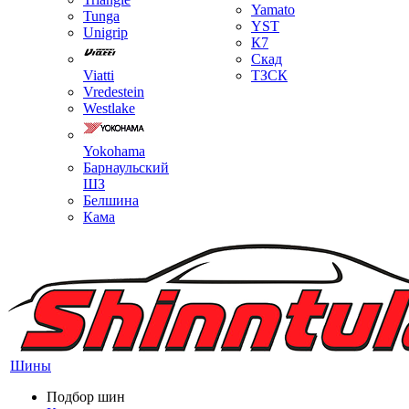
Yamato
Tunga
YST
Unigrip
К7
Скад
Viatti
ТЗСК
Vredestein
Westlake
Yokohama
Барнаульский
ШЗ
Белшина
Кама
Шины
Подбор шин