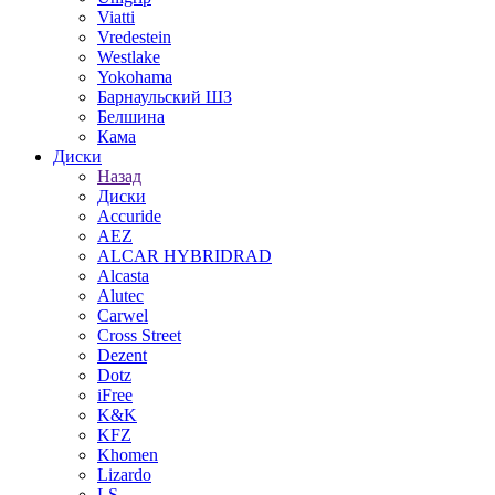
Viatti
Vredestein
Westlake
Yokohama
Барнаульский ШЗ
Белшина
Кама
Диски
Назад
Диски
Accuride
AEZ
ALCAR HYBRIDRAD
Alcasta
Alutec
Carwel
Cross Street
Dezent
Dotz
iFree
K&K
KFZ
Khomen
Lizardo
LS