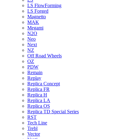
LS FlowForming
LS Forged
Magnetto
MAK
Megami
N2O
Neo
Next
NZ
Off Road Wheels
OZ
PDW
Remain
Replay
Replica Concept
Replica FR
Replica H
Replica LA
Replica OS
Replica TD Special Series
RST
Tech Line
Trebl
Vector