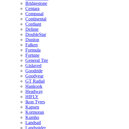
Bridgestone
Centara
Compasal
Continental
Cordiant
Delinte
DoubleStar
Dunlop
Falken
Formula
Fortune
General Tire
Gislaved
Goodride
Goodyear
GT Radial
Hankook
Headway
HIFLY
Ikon Tyres
Kapsen
Kormoran
Kumho
Landsail
Landspider