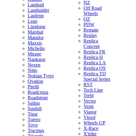
NZ
Landsail
Off Road
Landspider
Wheels
Laufenn
OZ
Leao
PDW
Linglong
Remain
Marshal
Replay
Matador
Replica
Maxxis
Concept
Michelin
Replica FR
Mirage
Replica H
Nankang
Replica LA
Nexen
Replica OS
Nitto
Replica TD
Nokian Tyres
Special Series
Ovation
RST
Pirelli
Tech Line
Roadcruza
Trebl
Roadstone
Vector
Sailun
Venti
Sunfull
Vianor
Tigar
Vissol
Torero
Wheels UP
Toyo
X-Race
Tracmax
X'trike
Triangle