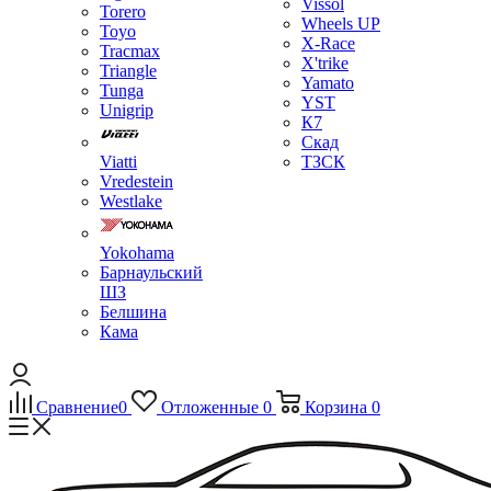
Vissol
Torero
Wheels UP
Toyo
X-Race
Tracmax
X'trike
Triangle
Yamato
Tunga
YST
Unigrip
К7
Скад
Viatti
ТЗСК
Vredestein
Westlake
Yokohama
Барнаульский
ШЗ
Белшина
Кама
Сравнение
0
Отложенные
0
Корзина
0