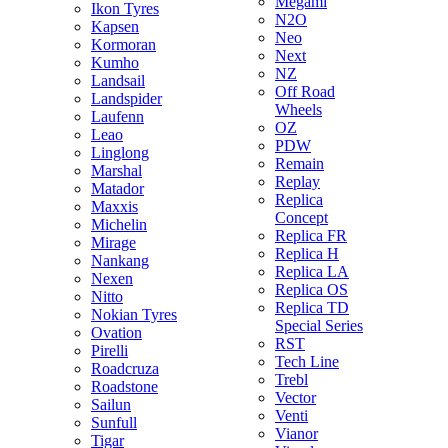
Megami
Ikon Tyres
N2O
Kapsen
Neo
Kormoran
Next
Kumho
NZ
Landsail
Off Road
Landspider
Wheels
Laufenn
OZ
Leao
PDW
Linglong
Remain
Marshal
Replay
Matador
Replica
Maxxis
Concept
Michelin
Replica FR
Mirage
Replica H
Nankang
Replica LA
Nexen
Replica OS
Nitto
Replica TD
Nokian Tyres
Special Series
Ovation
RST
Pirelli
Tech Line
Roadcruza
Trebl
Roadstone
Vector
Sailun
Venti
Sunfull
Vianor
Tigar