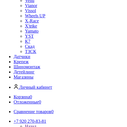
Venti
Vianor
Vissol
Wheels UP
X-Race
X'trike
Yamato
YST
К7
Скад
ТЗСК
Датчики
Крепеж
Шиномонтаж
Детейлинг
Магазины
Личный кабинет
Корзина
0
Отложенные
0
Сравнение товаров
0
+7 920 270-83-81
Назад