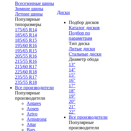
Всесезонные шины
Зимние шины
Диски
Летние шины
Популярные
Подбор дисков
типоразмеры
Каталог дисков
175/65 R14
Подбор по
185/65 R14
параметрам
185/65 R15
Тип диска
195/60 R16
Литые диски
195/65 R15
Стальные диски
205/55 R16
Диаметр обода
215/55 R16
13"
215/60 R17
14"
225/60 R18
15"
235/55 R17
16"
235/55 R18
17"
Все производители
18"
Популярные
19"
производители
20"
Antares
21"
Aosen
22"
Arivo
Все производители
Armstrong
Популярные
Attar
производители
Bars