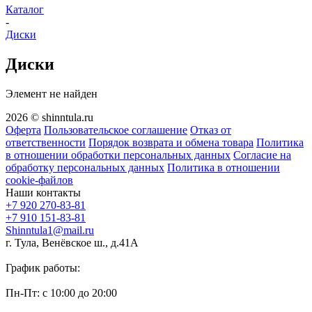
Каталог
-
Диски
Диски
Элемент не найден
2026 © shinntula.ru
Оферта
Пользовательское соглашение
Отказ от
ответственности
Порядок возврата и обмена товара
Политика
в отношении обработки персональных данных
Согласие на
обработку персональных данных
Политика в отношении
cookie-файлов
Наши контакты
+7 920 270-83-81
+7 910 151-83-81
Shinntula1@mail.ru
г. Тула, Венёвское ш., д.41А
График работы:
Пн-Пт: с 10:00 до 20:00