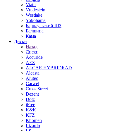
Viatti
Vredestein
Westlake
Yokohama
Барнаульский ШЗ
Белшина
Кама
Диски
Назад
Диски
Accuride
AEZ
ALCAR HYBRIDRAD
Alcasta
Alutec
Carwel
Cross Street
Dezent
Dotz
iFree
K&K
KFZ
Khomen
Lizardo
LS