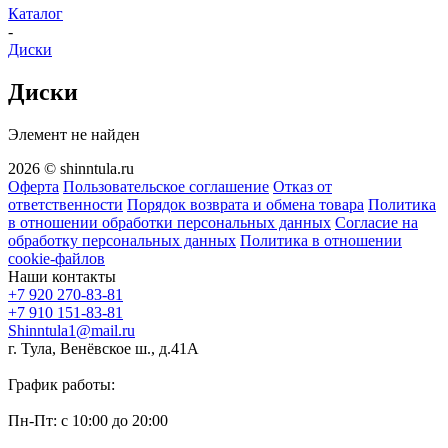
Каталог
-
Диски
Диски
Элемент не найден
2026 © shinntula.ru
Оферта
Пользовательское соглашение
Отказ от
ответственности
Порядок возврата и обмена товара
Политика
в отношении обработки персональных данных
Согласие на
обработку персональных данных
Политика в отношении
cookie-файлов
Наши контакты
+7 920 270-83-81
+7 910 151-83-81
Shinntula1@mail.ru
г. Тула, Венёвское ш., д.41А
График работы:
Пн-Пт: с 10:00 до 20:00