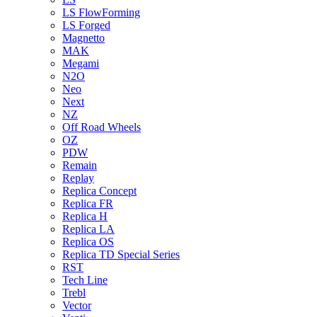
LS FlowForming
LS Forged
Magnetto
MAK
Megami
N2O
Neo
Next
NZ
Off Road Wheels
OZ
PDW
Remain
Replay
Replica Concept
Replica FR
Replica H
Replica LA
Replica OS
Replica TD Special Series
RST
Tech Line
Trebl
Vector