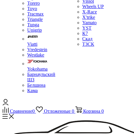
Vissol
Torero
Wheels UP
Toyo
X-Race
Tracmax
X'trike
Triangle
Yamato
Tunga
YST
Unigrip
К7
Скад
Viatti
ТЗСК
Vredestein
Westlake
Yokohama
Барнаульский
ШЗ
Белшина
Кама
Сравнение
0
Отложенные
0
Корзина
0