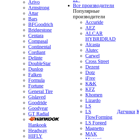
Arivo
Все производители
Armstrong
Популярные
Attar
производители
Bars
Accuride
BFGoodrich
AEZ
Bridgestone
ALCAR
Centara
HYBRIDRAD
Compasal
Alcasta
Continental
Alutec
Cordiant
Carwel
Delinte
Cross Street
DoubleStar
Dezent
Dunlop
Dotz
Falken
iFree
Formula
K&K
Fortune
KFZ
General Tire
Khomen
Gislaved
Lizardo
Goodride
LS
Goodyear
LS
Датчики
GT Radial
FlowForming
LS Forged
Hankook
Magnetto
Headway
MAK
HIFLY