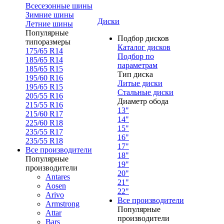
Всесезонные шины
Зимние шины
Диски
Летние шины
Популярные
Подбор дисков
типоразмеры
Каталог дисков
175/65 R14
Подбор по
185/65 R14
параметрам
185/65 R15
Тип диска
195/60 R16
Литые диски
195/65 R15
Стальные диски
205/55 R16
Диаметр обода
215/55 R16
13"
215/60 R17
14"
225/60 R18
15"
235/55 R17
16"
235/55 R18
17"
Все производители
18"
Популярные
19"
производители
20"
Antares
21"
Aosen
22"
Arivo
Все производители
Armstrong
Популярные
Attar
производители
Bars