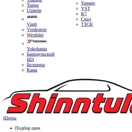
Yamato
Tunga
YST
Unigrip
К7
Скад
Viatti
ТЗСК
Vredestein
Westlake
Yokohama
Барнаульский
ШЗ
Белшина
Кама
Шины
Подбор шин