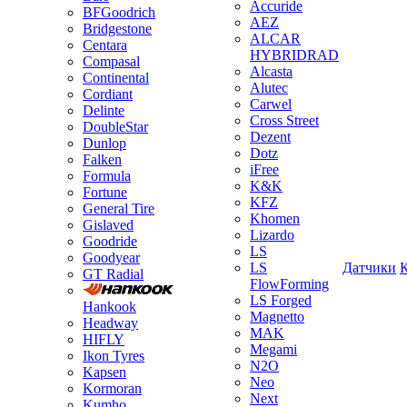
Accuride
BFGoodrich
AEZ
Bridgestone
ALCAR
Centara
HYBRIDRAD
Compasal
Alcasta
Continental
Alutec
Cordiant
Carwel
Delinte
Cross Street
DoubleStar
Dezent
Dunlop
Dotz
Falken
iFree
Formula
K&K
Fortune
KFZ
General Tire
Khomen
Gislaved
Lizardo
Goodride
LS
Goodyear
LS
Датчики
GT Radial
FlowForming
LS Forged
Hankook
Magnetto
Headway
MAK
HIFLY
Megami
Ikon Tyres
N2O
Kapsen
Neo
Kormoran
Next
Kumho