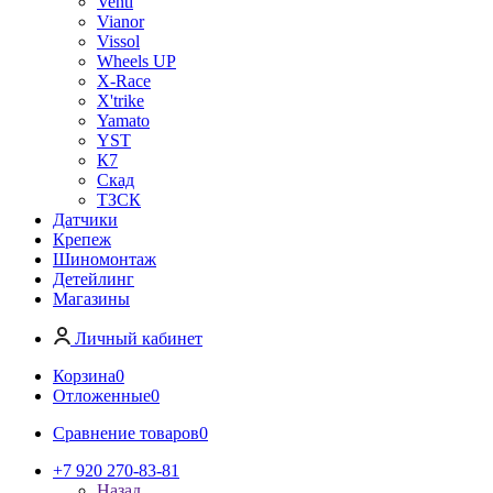
Venti
Vianor
Vissol
Wheels UP
X-Race
X'trike
Yamato
YST
К7
Скад
ТЗСК
Датчики
Крепеж
Шиномонтаж
Детейлинг
Магазины
Личный кабинет
Корзина
0
Отложенные
0
Сравнение товаров
0
+7 920 270-83-81
Назад