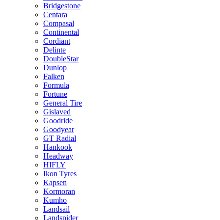
Bridgestone
Centara
Compasal
Continental
Cordiant
Delinte
DoubleStar
Dunlop
Falken
Formula
Fortune
General Tire
Gislaved
Goodride
Goodyear
GT Radial
Hankook
Headway
HIFLY
Ikon Tyres
Kapsen
Kormoran
Kumho
Landsail
Landspider