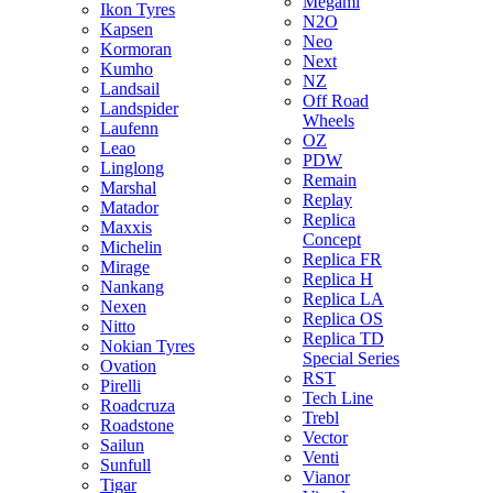
Megami
Ikon Tyres
N2O
Kapsen
Neo
Kormoran
Next
Kumho
NZ
Landsail
Off Road
Landspider
Wheels
Laufenn
OZ
Leao
PDW
Linglong
Remain
Marshal
Replay
Matador
Replica
Maxxis
Concept
Michelin
Replica FR
Mirage
Replica H
Nankang
Replica LA
Nexen
Replica OS
Nitto
Replica TD
Nokian Tyres
Special Series
Ovation
RST
Pirelli
Tech Line
Roadcruza
Trebl
Roadstone
Vector
Sailun
Venti
Sunfull
Vianor
Tigar