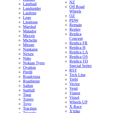
NZ
Landsail
Off Road
Landspider
Wheels
Laufenn
OZ
Leao
PDW
Linglong
Remain
Marshal
Replay
Matador
Replica
Maxxis
Concept
Michelin
Replica FR
Mirage
Replica H
Nankang
Replica LA
Nexen
Replica OS
Nitto
Replica TD
Nokian Tyres
Special Series
Ovation
RST
Pirelli
Tech Line
Roadcruza
Trebl
Roadstone
Vector
Sailun
Venti
Sunfull
Vianor
Tigar
Vissol
Torero
Wheels UP
Toyo
X-Race
Tracmax
X'trike
Triangle