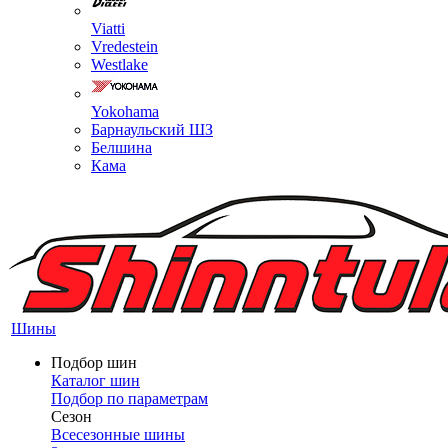
Viatti
Vredestein
Westlake
Yokohama
Барнаульский ШЗ
Белшина
Кама
Шины
Подбор шин
Каталог шин
Подбор по параметрам
Сезон
Всесезонные шины