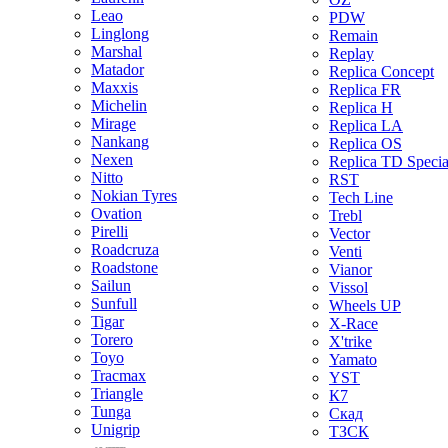
Leao
PDW
Linglong
Remain
Marshal
Replay
Matador
Replica Concept
Maxxis
Replica FR
Michelin
Replica H
Mirage
Replica LA
Nankang
Replica OS
Nexen
Replica TD Specia
Nitto
RST
Nokian Tyres
Tech Line
Ovation
Trebl
Pirelli
Vector
Roadcruza
Venti
Roadstone
Vianor
Sailun
Vissol
Sunfull
Wheels UP
Tigar
X-Race
Torero
X'trike
Toyo
Yamato
Tracmax
YST
Triangle
К7
Tunga
Скад
Unigrip
ТЗСК