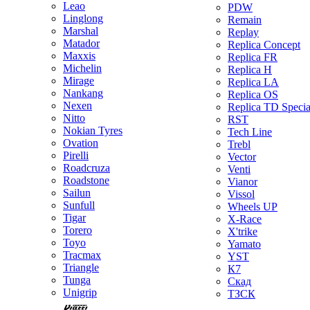
Leao
PDW
Linglong
Remain
Marshal
Replay
Matador
Replica Concept
Maxxis
Replica FR
Michelin
Replica H
Mirage
Replica LA
Nankang
Replica OS
Nexen
Replica TD Specia
Nitto
RST
Nokian Tyres
Tech Line
Ovation
Trebl
Pirelli
Vector
Roadcruza
Venti
Roadstone
Vianor
Sailun
Vissol
Sunfull
Wheels UP
Tigar
X-Race
Torero
X'trike
Toyo
Yamato
Tracmax
YST
Triangle
К7
Tunga
Скад
Unigrip
ТЗСК