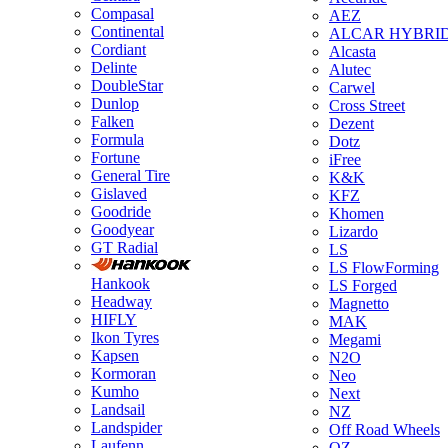
Compasal
AEZ
Continental
ALCAR HYBRI
Cordiant
Alcasta
Delinte
Alutec
DoubleStar
Carwel
Dunlop
Cross Street
Falken
Dezent
Formula
Dotz
Fortune
iFree
General Tire
K&K
Gislaved
KFZ
Goodride
Khomen
Goodyear
Lizardo
GT Radial
LS
LS FlowForming
Hankook
LS Forged
Headway
Magnetto
HIFLY
MAK
Ikon Tyres
Megami
Kapsen
N2O
Kormoran
Neo
Kumho
Next
Landsail
NZ
Landspider
Off Road Wheels
Laufenn
OZ