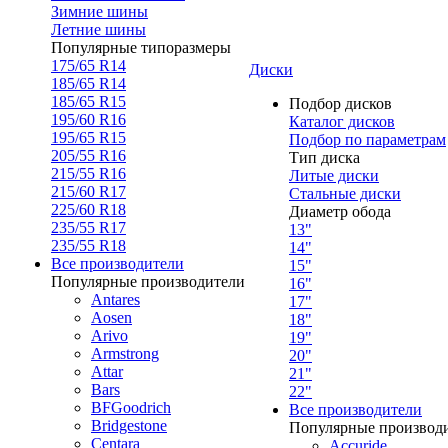
Зимние шины
Летние шины
Популярные типоразмеры
175/65 R14
Диски
185/65 R14
185/65 R15
Подбор дисков
195/60 R16
Каталог дисков
195/65 R15
Подбор по параметрам
205/55 R16
Тип диска
215/55 R16
Литые диски
215/60 R17
Стальные диски
225/60 R18
Диаметр обода
235/55 R17
13"
235/55 R18
14"
Все производители
15"
Популярные производители
16"
Antares
17"
Aosen
18"
Arivo
19"
Armstrong
20"
Attar
21"
Bars
22"
BFGoodrich
Все производители
Bridgestone
Популярные производ
Centara
Accuride