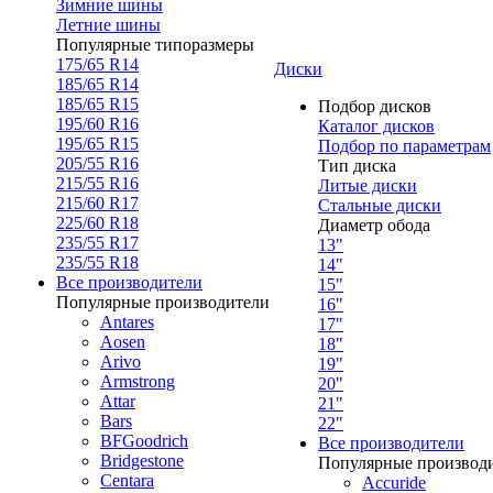
Зимние шины
Летние шины
Популярные типоразмеры
175/65 R14
Диски
185/65 R14
185/65 R15
Подбор дисков
195/60 R16
Каталог дисков
195/65 R15
Подбор по параметрам
205/55 R16
Тип диска
215/55 R16
Литые диски
215/60 R17
Стальные диски
225/60 R18
Диаметр обода
235/55 R17
13"
235/55 R18
14"
Все производители
15"
Популярные производители
16"
Antares
17"
Aosen
18"
Arivo
19"
Armstrong
20"
Attar
21"
Bars
22"
BFGoodrich
Все производители
Bridgestone
Популярные производ
Centara
Accuride