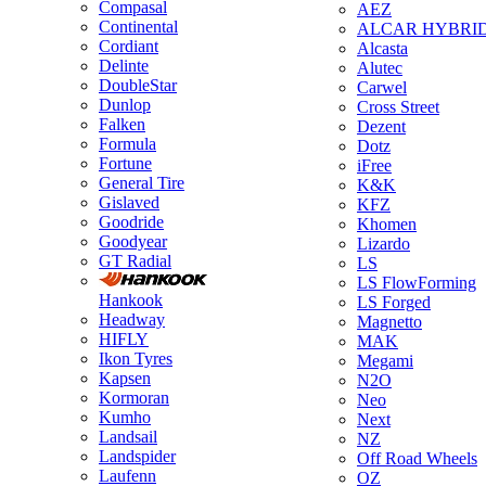
Compasal
AEZ
Continental
ALCAR HYBRI
Cordiant
Alcasta
Delinte
Alutec
DoubleStar
Carwel
Dunlop
Cross Street
Falken
Dezent
Formula
Dotz
Fortune
iFree
General Tire
K&K
Gislaved
KFZ
Goodride
Khomen
Goodyear
Lizardo
GT Radial
LS
LS FlowForming
Hankook
LS Forged
Headway
Magnetto
HIFLY
MAK
Ikon Tyres
Megami
Kapsen
N2O
Kormoran
Neo
Kumho
Next
Landsail
NZ
Landspider
Off Road Wheels
Laufenn
OZ