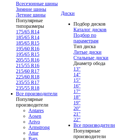
Всесезонные шины
Зимние шины
Диски
Летние шины
Популярные
Подбор дисков
типоразмеры
Каталог дисков
175/65 R14
Подбор по
185/65 R14
параметрам
185/65 R15
Тип диска
195/60 R16
Литые диски
195/65 R15
Стальные диски
205/55 R16
Диаметр обода
215/55 R16
13"
215/60 R17
14"
225/60 R18
15"
235/55 R17
16"
235/55 R18
17"
Все производители
18"
Популярные
19"
производители
20"
Antares
21"
Aosen
22"
Arivo
Все производители
Armstrong
Популярные
Attar
производители
Bars