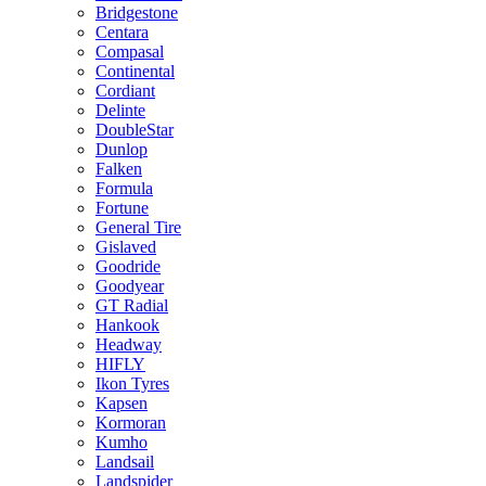
Bridgestone
Centara
Compasal
Continental
Cordiant
Delinte
DoubleStar
Dunlop
Falken
Formula
Fortune
General Tire
Gislaved
Goodride
Goodyear
GT Radial
Hankook
Headway
HIFLY
Ikon Tyres
Kapsen
Kormoran
Kumho
Landsail
Landspider