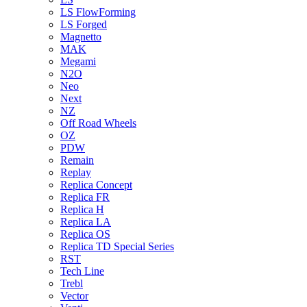
LS FlowForming
LS Forged
Magnetto
MAK
Megami
N2O
Neo
Next
NZ
Off Road Wheels
OZ
PDW
Remain
Replay
Replica Concept
Replica FR
Replica H
Replica LA
Replica OS
Replica TD Special Series
RST
Tech Line
Trebl
Vector