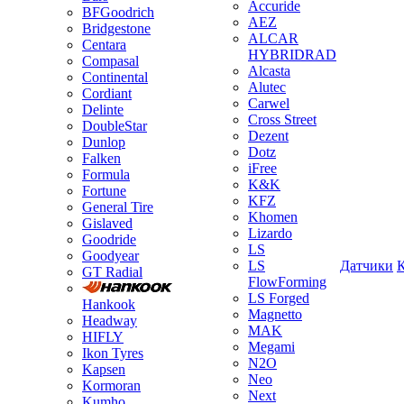
Accuride
BFGoodrich
AEZ
Bridgestone
ALCAR
Centara
HYBRIDRAD
Compasal
Alcasta
Continental
Alutec
Cordiant
Carwel
Delinte
Cross Street
DoubleStar
Dezent
Dunlop
Dotz
Falken
iFree
Formula
K&K
Fortune
KFZ
General Tire
Khomen
Gislaved
Lizardo
Goodride
LS
Goodyear
LS
Датчики
GT Radial
FlowForming
LS Forged
Hankook
Magnetto
Headway
MAK
HIFLY
Megami
Ikon Tyres
N2O
Kapsen
Neo
Kormoran
Next
Kumho