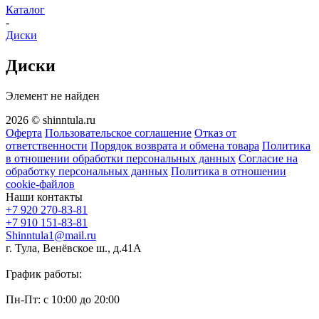
Каталог
-
Диски
Диски
Элемент не найден
2026 © shinntula.ru
Оферта
Пользовательское соглашение
Отказ от
ответственности
Порядок возврата и обмена товара
Политика
в отношении обработки персональных данных
Согласие на
обработку персональных данных
Политика в отношении
cookie-файлов
Наши контакты
+7 920 270-83-81
+7 910 151-83-81
Shinntula1@mail.ru
г. Тула, Венёвское ш., д.41А
График работы:
Пн-Пт: с 10:00 до 20:00