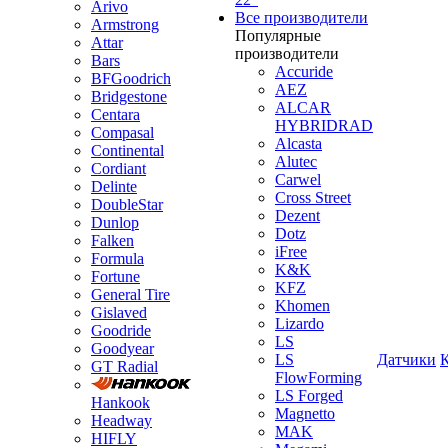
Arivo
Все производители
Armstrong
Популярные
Attar
производители
Bars
Accuride
BFGoodrich
AEZ
Bridgestone
ALCAR
Centara
HYBRIDRAD
Compasal
Alcasta
Continental
Alutec
Cordiant
Carwel
Delinte
Cross Street
DoubleStar
Dezent
Dunlop
Dotz
Falken
iFree
Formula
K&K
Fortune
KFZ
General Tire
Khomen
Gislaved
Lizardo
Goodride
LS
Goodyear
LS
Датчики
GT Radial
FlowForming
LS Forged
Hankook
Magnetto
Headway
MAK
HIFLY