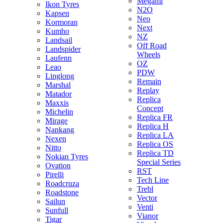
Megami
Ikon Tyres
N2O
Kapsen
Neo
Kormoran
Next
Kumho
NZ
Landsail
Off Road
Landspider
Wheels
Laufenn
OZ
Leao
PDW
Linglong
Remain
Marshal
Replay
Matador
Replica
Maxxis
Concept
Michelin
Replica FR
Mirage
Replica H
Nankang
Replica LA
Nexen
Replica OS
Nitto
Replica TD
Nokian Tyres
Special Series
Ovation
RST
Pirelli
Tech Line
Roadcruza
Trebl
Roadstone
Vector
Sailun
Venti
Sunfull
Vianor
Tigar