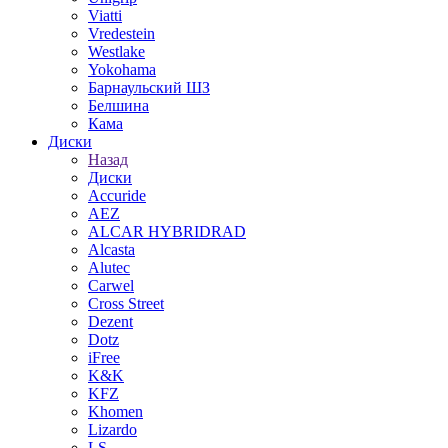
Viatti
Vredestein
Westlake
Yokohama
Барнаульский ШЗ
Белшина
Кама
Диски
Назад
Диски
Accuride
AEZ
ALCAR HYBRIDRAD
Alcasta
Alutec
Carwel
Cross Street
Dezent
Dotz
iFree
K&K
KFZ
Khomen
Lizardo
LS