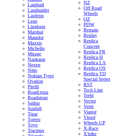
NZ
Landsail
Off Road
Landspider
Wheels
Laufenn
OZ
Leao
PDW
Linglong
Remain
Marshal
Replay
Matador
Replica
Maxxis
Concept
Michelin
Replica FR
Mirage
Replica H
Nankang
Replica LA
Nexen
Replica OS
Nitto
Replica TD
Nokian Tyres
Special Series
Ovation
RST
Pirelli
Tech Line
Roadcruza
Trebl
Roadstone
Vector
Sailun
Venti
Sunfull
Vianor
Tigar
Vissol
Torero
Wheels UP
Toyo
X-Race
Tracmax
X'trike
Triangle