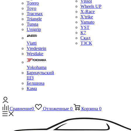
Vissol
Torero
Wheels UP
Toyo
X-Race
Tracmax
X'trike
Triangle
Yamato
Tunga
YST
Unigrip
К7
Скад
Viatti
ТЗСК
Vredestein
Westlake
Yokohama
Барнаульский
ШЗ
Белшина
Кама
Сравнение
0
Отложенные
0
Корзина
0