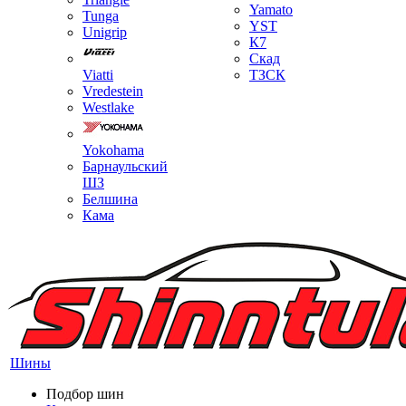
Yamato
Tunga
YST
Unigrip
К7
Скад
Viatti
ТЗСК
Vredestein
Westlake
Yokohama
Барнаульский
ШЗ
Белшина
Кама
Шины
Подбор шин