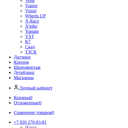
Venti
Vianor
Vissol
Wheels UP
X-Race
X'trike
Yamato
YST
К7
Скад
ТЗСК
Датчики
Крепеж
Шиномонтаж
Детейлинг
Магазины
Личный кабинет
Корзина
0
Отложенные
0
Сравнение товаров
0
+7 920 270-83-81
Назад