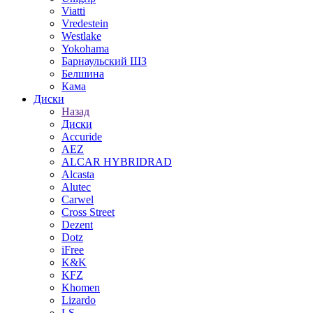
Viatti
Vredestein
Westlake
Yokohama
Барнаульский ШЗ
Белшина
Кама
Диски
Назад
Диски
Accuride
AEZ
ALCAR HYBRIDRAD
Alcasta
Alutec
Carwel
Cross Street
Dezent
Dotz
iFree
K&K
KFZ
Khomen
Lizardo
LS