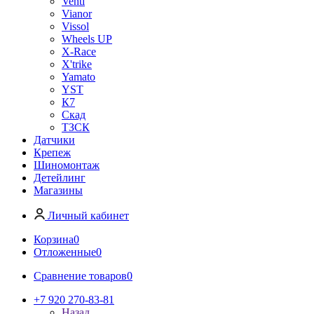
Venti
Vianor
Vissol
Wheels UP
X-Race
X'trike
Yamato
YST
К7
Скад
ТЗСК
Датчики
Крепеж
Шиномонтаж
Детейлинг
Магазины
Личный кабинет
Корзина
0
Отложенные
0
Сравнение товаров
0
+7 920 270-83-81
Назад