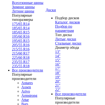
Всесезонные шины
Зимние шины
Диски
Летние шины
Популярные
Подбор дисков
типоразмеры
Каталог дисков
175/65 R14
Подбор по
185/65 R14
параметрам
185/65 R15
Тип диска
195/60 R16
Литые диски
195/65 R15
Стальные диски
205/55 R16
Диаметр обода
215/55 R16
13"
215/60 R17
14"
225/60 R18
15"
235/55 R17
16"
235/55 R18
17"
Все производители
18"
Популярные
19"
производители
20"
Antares
21"
Aosen
22"
Arivo
Все производители
Armstrong
Популярные
Attar
производители
Bars