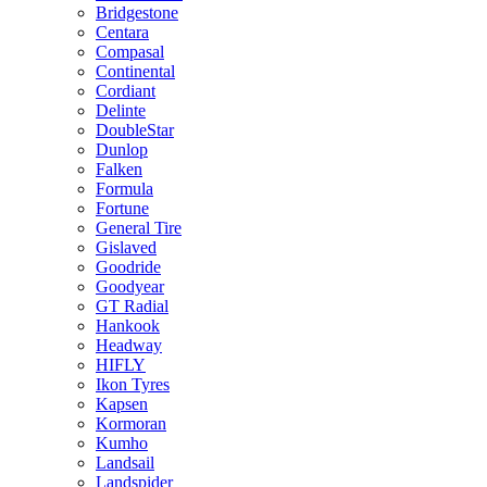
Bridgestone
Centara
Compasal
Continental
Cordiant
Delinte
DoubleStar
Dunlop
Falken
Formula
Fortune
General Tire
Gislaved
Goodride
Goodyear
GT Radial
Hankook
Headway
HIFLY
Ikon Tyres
Kapsen
Kormoran
Kumho
Landsail
Landspider