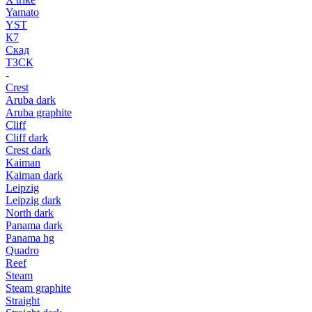
Yamato
YST
К7
Скад
ТЗСК
-
Crest
Aruba dark
Aruba graphite
Cliff
Cliff dark
Crest dark
Kaiman
Kaiman dark
Leipzig
Leipzig dark
North dark
Panama dark
Panama hg
Quadro
Reef
Steam
Steam graphite
Straight