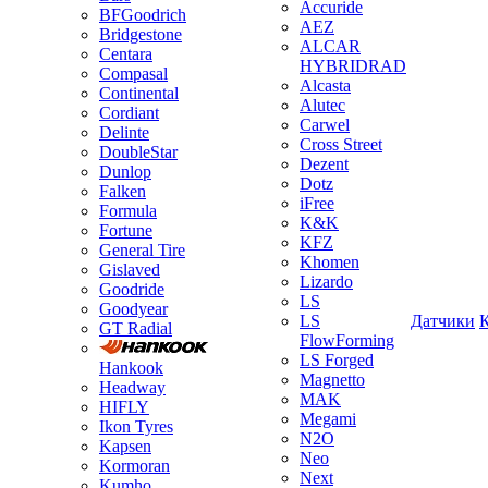
Accuride
BFGoodrich
AEZ
Bridgestone
ALCAR
Centara
HYBRIDRAD
Compasal
Alcasta
Continental
Alutec
Cordiant
Carwel
Delinte
Cross Street
DoubleStar
Dezent
Dunlop
Dotz
Falken
iFree
Formula
K&K
Fortune
KFZ
General Tire
Khomen
Gislaved
Lizardo
Goodride
LS
Goodyear
LS
Датчики
GT Radial
FlowForming
LS Forged
Hankook
Magnetto
Headway
MAK
HIFLY
Megami
Ikon Tyres
N2O
Kapsen
Neo
Kormoran
Next
Kumho