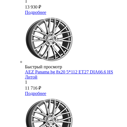
1
13 930
₽
Подробнее
Быстрый просмотр
AEZ Panama hg 8x20 5*112 ET27 DIA66.6 HS
Литой
1
11 716
₽
Подробнее