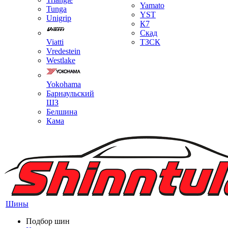
Yamato
Tunga
YST
Unigrip
К7
Скад
Viatti
ТЗСК
Vredestein
Westlake
Yokohama
Барнаульский
ШЗ
Белшина
Кама
Шины
Подбор шин