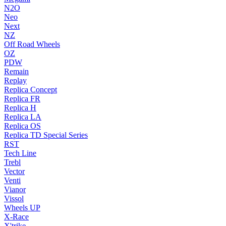
N2O
Neo
Next
NZ
Off Road Wheels
OZ
PDW
Remain
Replay
Replica Concept
Replica FR
Replica H
Replica LA
Replica OS
Replica TD Special Series
RST
Tech Line
Trebl
Vector
Venti
Vianor
Vissol
Wheels UP
X-Race
X'trike