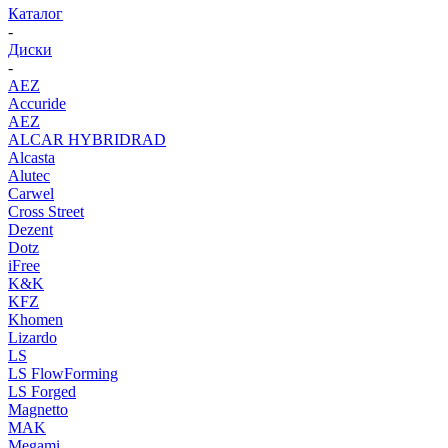
Каталог
-
Диски
-
AEZ
Accuride
AEZ
ALCAR HYBRIDRAD
Alcasta
Alutec
Carwel
Cross Street
Dezent
Dotz
iFree
K&K
KFZ
Khomen
Lizardo
LS
LS FlowForming
LS Forged
Magnetto
MAK
Megami