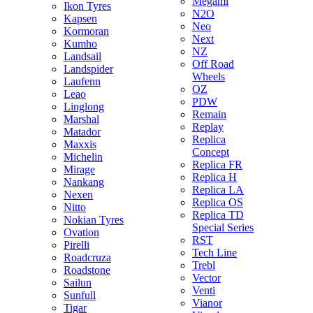
Megami
Ikon Tyres
N2O
Kapsen
Neo
Kormoran
Next
Kumho
NZ
Landsail
Off Road
Landspider
Wheels
Laufenn
OZ
Leao
PDW
Linglong
Remain
Marshal
Replay
Matador
Replica
Maxxis
Concept
Michelin
Replica FR
Mirage
Replica H
Nankang
Replica LA
Nexen
Replica OS
Nitto
Replica TD
Nokian Tyres
Special Series
Ovation
RST
Pirelli
Tech Line
Roadcruza
Trebl
Roadstone
Vector
Sailun
Venti
Sunfull
Vianor
Tigar