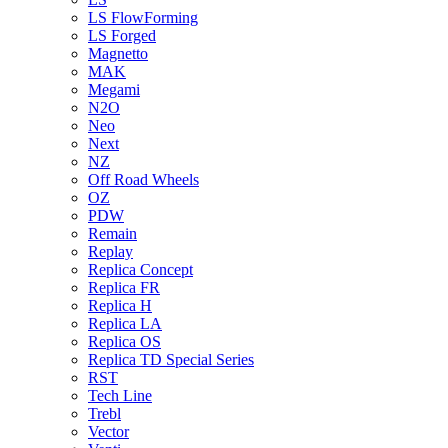
LS FlowForming
LS Forged
Magnetto
MAK
Megami
N2O
Neo
Next
NZ
Off Road Wheels
OZ
PDW
Remain
Replay
Replica Concept
Replica FR
Replica H
Replica LA
Replica OS
Replica TD Special Series
RST
Tech Line
Trebl
Vector