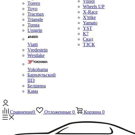
Vissol
Torero
Wheels UP
Toyo
X-Race
Tracmax
X'trike
Triangle
Yamato
Tunga
YST
Unigrip
К7
Скад
Viatti
ТЗСК
Vredestein
Westlake
Yokohama
Барнаульский
ШЗ
Белшина
Кама
Сравнение
0
Отложенные
0
Корзина
0