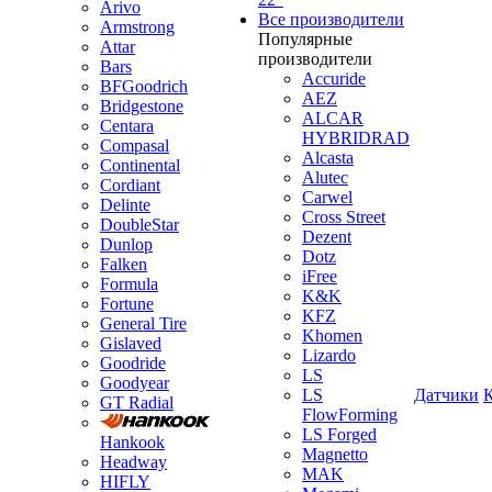
Arivo
Все производители
Armstrong
Популярные
Attar
производители
Bars
Accuride
BFGoodrich
AEZ
Bridgestone
ALCAR
Centara
HYBRIDRAD
Compasal
Alcasta
Continental
Alutec
Cordiant
Carwel
Delinte
Cross Street
DoubleStar
Dezent
Dunlop
Dotz
Falken
iFree
Formula
K&K
Fortune
KFZ
General Tire
Khomen
Gislaved
Lizardo
Goodride
LS
Goodyear
LS
Датчики
GT Radial
FlowForming
LS Forged
Hankook
Magnetto
Headway
MAK
HIFLY