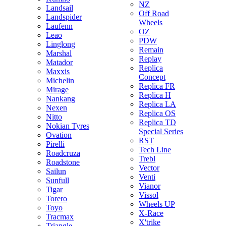
NZ
Landsail
Off Road
Landspider
Wheels
Laufenn
OZ
Leao
PDW
Linglong
Remain
Marshal
Replay
Matador
Replica
Maxxis
Concept
Michelin
Replica FR
Mirage
Replica H
Nankang
Replica LA
Nexen
Replica OS
Nitto
Replica TD
Nokian Tyres
Special Series
Ovation
RST
Pirelli
Tech Line
Roadcruza
Trebl
Roadstone
Vector
Sailun
Venti
Sunfull
Vianor
Tigar
Vissol
Torero
Wheels UP
Toyo
X-Race
Tracmax
X'trike
Triangle