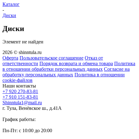
Каталог
-
Диски
Диски
Элемент не найден
2026 © shinntula.ru
Оферта
Пользовательское соглашение
Отказ от
ответственности
Порядок возврата и обмена товара
Политика
в отношении обработки персональных данных
Согласие на
обработку персональных данных
Политика в отношении
cookie-файлов
Наши контакты
+7 920 270-83-81
+7 910 151-83-81
Shinntula1@mail.ru
г. Тула, Венёвское ш., д.41А
График работы:
Пн-Пт: с 10:00 до 20:00