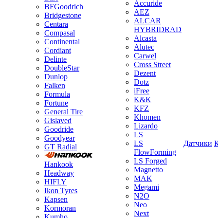
Accuride
BFGoodrich
AEZ
Bridgestone
ALCAR
Centara
HYBRIDRAD
Compasal
Alcasta
Continental
Alutec
Cordiant
Carwel
Delinte
Cross Street
DoubleStar
Dezent
Dunlop
Dotz
Falken
iFree
Formula
K&K
Fortune
KFZ
General Tire
Khomen
Gislaved
Lizardo
Goodride
LS
Goodyear
LS
Датчики
GT Radial
FlowForming
LS Forged
Hankook
Magnetto
Headway
MAK
HIFLY
Megami
Ikon Tyres
N2O
Kapsen
Neo
Kormoran
Next
Kumho