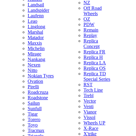
NZ
Landsail
Off Road
Landspider
Wheels
Laufenn
OZ
Leao
PDW
Linglong
Remain
Marshal
Replay
Matador
Replica
Maxxis
Concept
Michelin
Replica FR
Mirage
Replica H
Nankang
Replica LA
Nexen
Replica OS
Nitto
Replica TD
Nokian Tyres
Special Series
Ovation
RST
Pirelli
Tech Line
Roadcruza
Trebl
Roadstone
Vector
Sailun
Venti
Sunfull
Vianor
Tigar
Vissol
Torero
Wheels UP
Toyo
X-Race
Tracmax
X'trike
Triangle