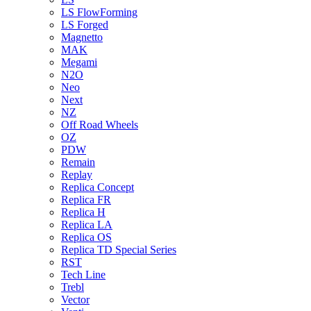
LS FlowForming
LS Forged
Magnetto
MAK
Megami
N2O
Neo
Next
NZ
Off Road Wheels
OZ
PDW
Remain
Replay
Replica Concept
Replica FR
Replica H
Replica LA
Replica OS
Replica TD Special Series
RST
Tech Line
Trebl
Vector