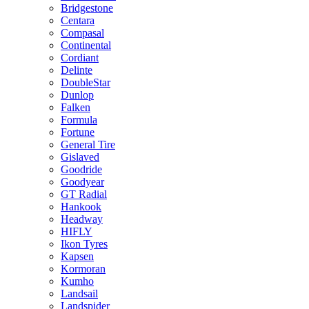
Bridgestone
Centara
Compasal
Continental
Cordiant
Delinte
DoubleStar
Dunlop
Falken
Formula
Fortune
General Tire
Gislaved
Goodride
Goodyear
GT Radial
Hankook
Headway
HIFLY
Ikon Tyres
Kapsen
Kormoran
Kumho
Landsail
Landspider