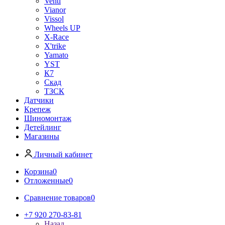
Venti
Vianor
Vissol
Wheels UP
X-Race
X'trike
Yamato
YST
К7
Скад
ТЗСК
Датчики
Крепеж
Шиномонтаж
Детейлинг
Магазины
Личный кабинет
Корзина
0
Отложенные
0
Сравнение товаров
0
+7 920 270-83-81
Назад