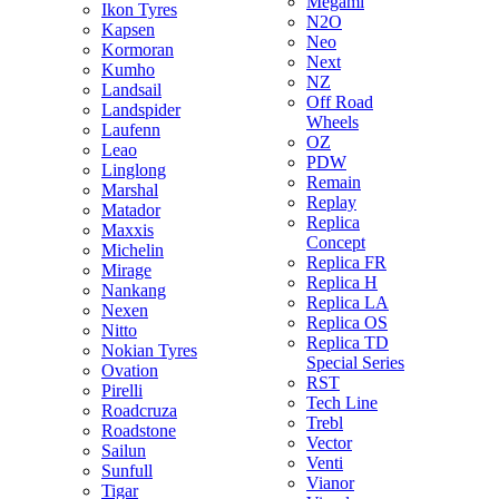
Megami
Ikon Tyres
N2O
Kapsen
Neo
Kormoran
Next
Kumho
NZ
Landsail
Off Road
Landspider
Wheels
Laufenn
OZ
Leao
PDW
Linglong
Remain
Marshal
Replay
Matador
Replica
Maxxis
Concept
Michelin
Replica FR
Mirage
Replica H
Nankang
Replica LA
Nexen
Replica OS
Nitto
Replica TD
Nokian Tyres
Special Series
Ovation
RST
Pirelli
Tech Line
Roadcruza
Trebl
Roadstone
Vector
Sailun
Venti
Sunfull
Vianor
Tigar