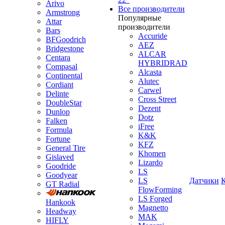
Arivo
Все производители
Armstrong
Популярные
Attar
производители
Bars
Accuride
BFGoodrich
AEZ
Bridgestone
ALCAR
Centara
HYBRIDRAD
Compasal
Alcasta
Continental
Alutec
Cordiant
Carwel
Delinte
Cross Street
DoubleStar
Dezent
Dunlop
Dotz
Falken
iFree
Formula
K&K
Fortune
KFZ
General Tire
Khomen
Gislaved
Lizardo
Goodride
LS
Goodyear
LS
Датчики
GT Radial
FlowForming
LS Forged
Hankook
Magnetto
Headway
MAK
HIFLY