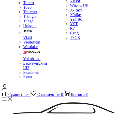
Vissol
Torero
Wheels UP
Toyo
X-Race
Tracmax
X'trike
Triangle
Yamato
Tunga
YST
Unigrip
К7
Скад
Viatti
ТЗСК
Vredestein
Westlake
Yokohama
Барнаульский
ШЗ
Белшина
Кама
Сравнение
0
Отложенные
0
Корзина
0