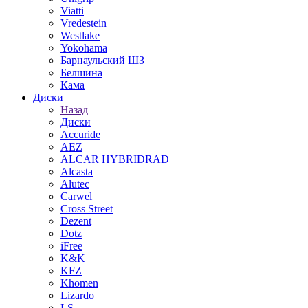
Viatti
Vredestein
Westlake
Yokohama
Барнаульский ШЗ
Белшина
Кама
Диски
Назад
Диски
Accuride
AEZ
ALCAR HYBRIDRAD
Alcasta
Alutec
Carwel
Cross Street
Dezent
Dotz
iFree
K&K
KFZ
Khomen
Lizardo
LS