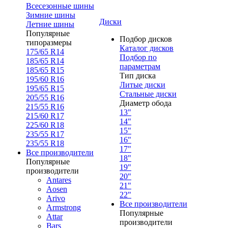
Всесезонные шины
Зимние шины
Диски
Летние шины
Популярные
Подбор дисков
типоразмеры
Каталог дисков
175/65 R14
Подбор по
185/65 R14
параметрам
185/65 R15
Тип диска
195/60 R16
Литые диски
195/65 R15
Стальные диски
205/55 R16
Диаметр обода
215/55 R16
13"
215/60 R17
14"
225/60 R18
15"
235/55 R17
16"
235/55 R18
17"
Все производители
18"
Популярные
19"
производители
20"
Antares
21"
Aosen
22"
Arivo
Все производители
Armstrong
Популярные
Attar
производители
Bars