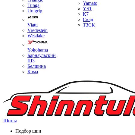
Yamato
Tunga
YST
Unigrip
К7
Скад
Viatti
ТЗСК
Vredestein
Westlake
Yokohama
Барнаульский
ШЗ
Белшина
Кама
Шины
Подбор шин