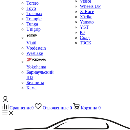
Vissol
Torero
Wheels UP
Toyo
X-Race
Tracmax
X'trike
Triangle
Yamato
Tunga
YST
Unigrip
К7
Скад
Viatti
ТЗСК
Vredestein
Westlake
Yokohama
Барнаульский
ШЗ
Белшина
Кама
Сравнение
0
Отложенные
0
Корзина
0