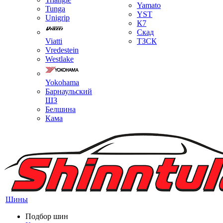
Yamato
Tunga
YST
Unigrip
К7
Скад
Viatti
ТЗСК
Vredestein
Westlake
Yokohama
Барнаульский
ШЗ
Белшина
Кама
Шины
Подбор шин