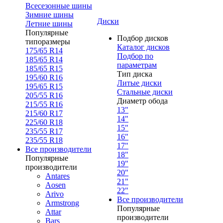
Всесезонные шины
Зимние шины
Диски
Летние шины
Популярные
Подбор дисков
типоразмеры
Каталог дисков
175/65 R14
Подбор по
185/65 R14
параметрам
185/65 R15
Тип диска
195/60 R16
Литые диски
195/65 R15
Стальные диски
205/55 R16
Диаметр обода
215/55 R16
13"
215/60 R17
14"
225/60 R18
15"
235/55 R17
16"
235/55 R18
17"
Все производители
18"
Популярные
19"
производители
20"
Antares
21"
Aosen
22"
Arivo
Все производители
Armstrong
Популярные
Attar
производители
Bars