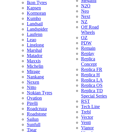
Megami
Ikon Tyres
N2O
Kapsen
Neo
Kormoran
Next
Kumho
NZ
Landsail
Off Road
Landspider
Wheels
Laufenn
OZ
Leao
PDW
Linglong
Remain
Marshal
Replay
Matador
Replica
Maxxis
Concept
Michelin
Replica FR
Mirage
Replica H
Nankang
Replica LA
Nexen
Replica OS
Nitto
Replica TD
Nokian Tyres
Special Series
Ovation
RST
Pirelli
Tech Line
Roadcruza
Trebl
Roadstone
Vector
Sailun
Venti
Sunfull
Vianor
Tigar