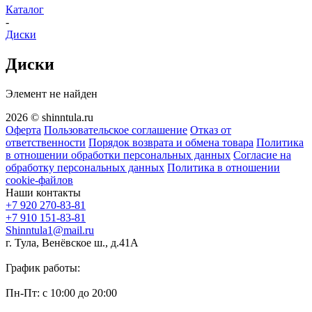
Каталог
-
Диски
Диски
Элемент не найден
2026 © shinntula.ru
Оферта
Пользовательское соглашение
Отказ от
ответственности
Порядок возврата и обмена товара
Политика
в отношении обработки персональных данных
Согласие на
обработку персональных данных
Политика в отношении
cookie-файлов
Наши контакты
+7 920 270-83-81
+7 910 151-83-81
Shinntula1@mail.ru
г. Тула, Венёвское ш., д.41А
График работы:
Пн-Пт: с 10:00 до 20:00