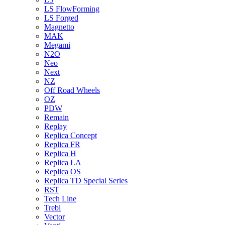
LS FlowForming
LS Forged
Magnetto
MAK
Megami
N2O
Neo
Next
NZ
Off Road Wheels
OZ
PDW
Remain
Replay
Replica Concept
Replica FR
Replica H
Replica LA
Replica OS
Replica TD Special Series
RST
Tech Line
Trebl
Vector