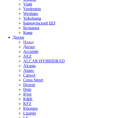
Viatti
Vredestein
Westlake
Yokohama
Барнаульский ШЗ
Белшина
Кама
Диски
Назад
Диски
Accuride
AEZ
ALCAR HYBRIDRAD
Alcasta
Alutec
Carwel
Cross Street
Dezent
Dotz
iFree
K&K
KFZ
Khomen
Lizardo
LS