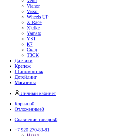
Venti
Vianor
Vissol
Wheels UP
X-Race
X'trike
Yamato
YST
К7
Скад
ТЗСК
Датчики
Крепеж
Шиномонтаж
Детейлинг
Магазины
Личный кабинет
Корзина
0
Отложенные
0
Сравнение товаров
0
+7 920 270-83-81
Назад