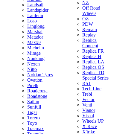
NZ
Landsail
Off Road
Landspider
Wheels
Laufenn
OZ
Leao
PDW
Linglong
Remain
Marshal
Replay
Matador
Replica
Maxxis
Concept
Michelin
Replica FR
Mirage
Replica H
Nankang
Replica LA
Nexen
Replica OS
Nitto
Replica TD
Nokian Tyres
Special Series
Ovation
RST
Pirelli
Tech Line
Roadcruza
Trebl
Roadstone
Vector
Sailun
Venti
Sunfull
Vianor
Tigar
Vissol
Torero
Wheels UP
Toyo
X-Race
Tracmax
X'trike
Triangle