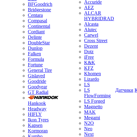
Accuride
BFGoodrich
AEZ
Bridgestone
ALCAR
Centara
HYBRIDRAD
Compasal
Alcasta
Continental
Alutec
Cordiant
Carwel
Delinte
Cross Street
DoubleStar
Dezent
Dunlop
Dotz
Falken
iFree
Formula
K&K
Fortune
KFZ
General Tire
Khomen
Gislaved
Lizardo
Goodride
LS
Goodyear
LS
Датчики
GT Radial
FlowForming
LS Forged
Hankook
Magnetto
Headway
MAK
HIFLY
Megami
Ikon Tyres
N2O
Kapsen
Neo
Kormoran
Next
Kumho