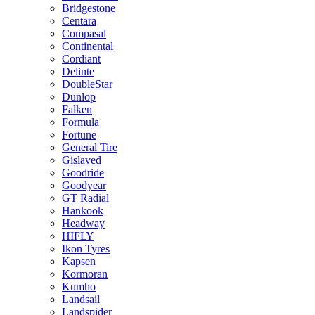
Bridgestone
Centara
Compasal
Continental
Cordiant
Delinte
DoubleStar
Dunlop
Falken
Formula
Fortune
General Tire
Gislaved
Goodride
Goodyear
GT Radial
Hankook
Headway
HIFLY
Ikon Tyres
Kapsen
Kormoran
Kumho
Landsail
Landspider