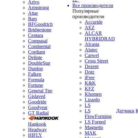
Arivo
Все производители
Armstrong
Популярные
Attar
производители
Bars
Accuride
BFGoodrich
AEZ
Bridgestone
ALCAR
Centara
HYBRIDRAD
Compasal
Alcasta
Continental
Alutec
Cordiant
Carwel
Delinte
Cross Street
DoubleStar
Dezent
Dunlop
Dotz
Falken
iFree
Formula
K&K
Fortune
KFZ
General Tire
Khomen
Gislaved
Lizardo
Goodride
LS
Goodyear
LS
Датчики
GT Radial
FlowForming
LS Forged
Hankook
Magnetto
Headway
MAK
HIFLY