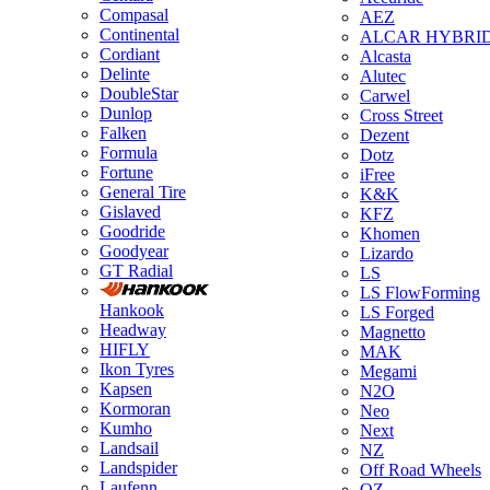
Compasal
AEZ
Continental
ALCAR HYBRI
Cordiant
Alcasta
Delinte
Alutec
DoubleStar
Carwel
Dunlop
Cross Street
Falken
Dezent
Formula
Dotz
Fortune
iFree
General Tire
K&K
Gislaved
KFZ
Goodride
Khomen
Goodyear
Lizardo
GT Radial
LS
LS FlowForming
Hankook
LS Forged
Headway
Magnetto
HIFLY
MAK
Ikon Tyres
Megami
Kapsen
N2O
Kormoran
Neo
Kumho
Next
Landsail
NZ
Landspider
Off Road Wheels
Laufenn
OZ