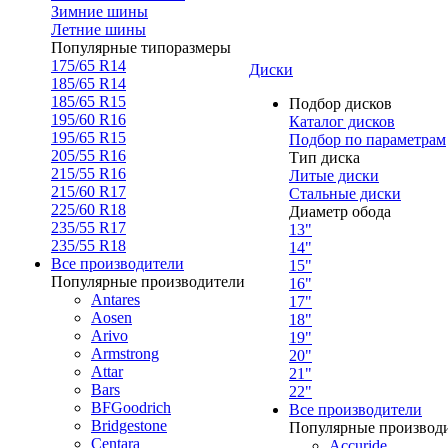
Зимние шины
Летние шины
Популярные типоразмеры
175/65 R14
Диски
185/65 R14
185/65 R15
Подбор дисков
195/60 R16
Каталог дисков
195/65 R15
Подбор по параметрам
205/55 R16
Тип диска
215/55 R16
Литые диски
215/60 R17
Стальные диски
225/60 R18
Диаметр обода
235/55 R17
13"
235/55 R18
14"
Все производители
15"
Популярные производители
16"
Antares
17"
Aosen
18"
Arivo
19"
Armstrong
20"
Attar
21"
Bars
22"
BFGoodrich
Все производители
Bridgestone
Популярные производ
Centara
Accuride