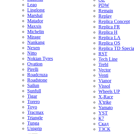
Leao
PDW
Linglong
Remain
Marshal
Replay
Matador
Replica Concept
Maxxis
Replica FR
Michelin
Replica H
Mirage
Replica LA
Nankang
Replica OS
Nexen
Replica TD Specia
Nitto
RST
Nokian Tyres
Tech Line
Ovation
Trebl
Pirelli
Vector
Roadcruza
Venti
Roadstone
Vianor
Sailun
Vissol
Sunfull
Wheels UP
Tigar
X-Race
Torero
X'trike
Toyo
Yamato
Tracmax
YST
Triangle
К7
Tunga
Скад
Unigrip
ТЗСК