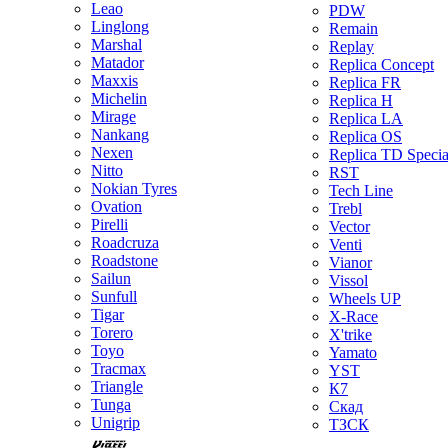
Leao
PDW
Linglong
Remain
Marshal
Replay
Matador
Replica Concept
Maxxis
Replica FR
Michelin
Replica H
Mirage
Replica LA
Nankang
Replica OS
Nexen
Replica TD Specia
Nitto
RST
Nokian Tyres
Tech Line
Ovation
Trebl
Pirelli
Vector
Roadcruza
Venti
Roadstone
Vianor
Sailun
Vissol
Sunfull
Wheels UP
Tigar
X-Race
Torero
X'trike
Toyo
Yamato
Tracmax
YST
Triangle
К7
Tunga
Скад
Unigrip
ТЗСК