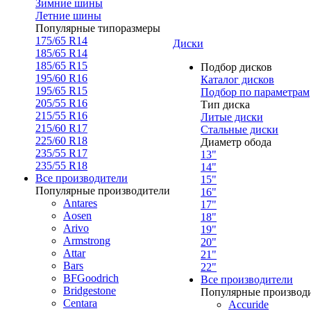
Зимние шины
Летние шины
Популярные типоразмеры
175/65 R14
Диски
185/65 R14
185/65 R15
Подбор дисков
195/60 R16
Каталог дисков
195/65 R15
Подбор по параметрам
205/55 R16
Тип диска
215/55 R16
Литые диски
215/60 R17
Стальные диски
225/60 R18
Диаметр обода
235/55 R17
13"
235/55 R18
14"
Все производители
15"
Популярные производители
16"
Antares
17"
Aosen
18"
Arivo
19"
Armstrong
20"
Attar
21"
Bars
22"
BFGoodrich
Все производители
Bridgestone
Популярные производ
Centara
Accuride