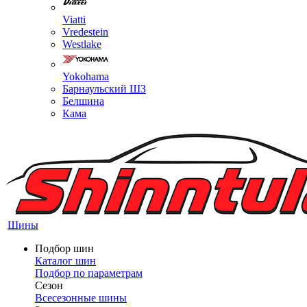
Viatti
Vredestein
Westlake
Yokohama
Барнаульский ШЗ
Белшина
Кама
Шины
Подбор шин
Каталог шин
Подбор по параметрам
Сезон
Всесезонные шины