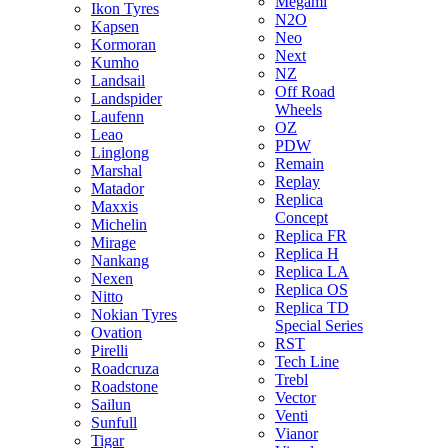
Megami
Ikon Tyres
N2O
Kapsen
Neo
Kormoran
Next
Kumho
NZ
Landsail
Off Road
Landspider
Wheels
Laufenn
OZ
Leao
PDW
Linglong
Remain
Marshal
Replay
Matador
Replica
Maxxis
Concept
Michelin
Replica FR
Mirage
Replica H
Nankang
Replica LA
Nexen
Replica OS
Nitto
Replica TD
Nokian Tyres
Special Series
Ovation
RST
Pirelli
Tech Line
Roadcruza
Trebl
Roadstone
Vector
Sailun
Venti
Sunfull
Vianor
Tigar