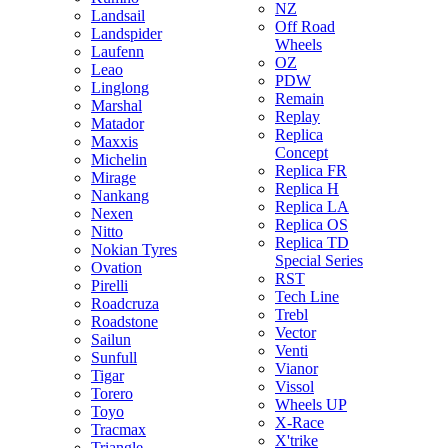
NZ
Landsail
Off Road
Landspider
Wheels
Laufenn
OZ
Leao
PDW
Linglong
Remain
Marshal
Replay
Matador
Replica
Maxxis
Concept
Michelin
Replica FR
Mirage
Replica H
Nankang
Replica LA
Nexen
Replica OS
Nitto
Replica TD
Nokian Tyres
Special Series
Ovation
RST
Pirelli
Tech Line
Roadcruza
Trebl
Roadstone
Vector
Sailun
Venti
Sunfull
Vianor
Tigar
Vissol
Torero
Wheels UP
Toyo
X-Race
Tracmax
X'trike
Triangle