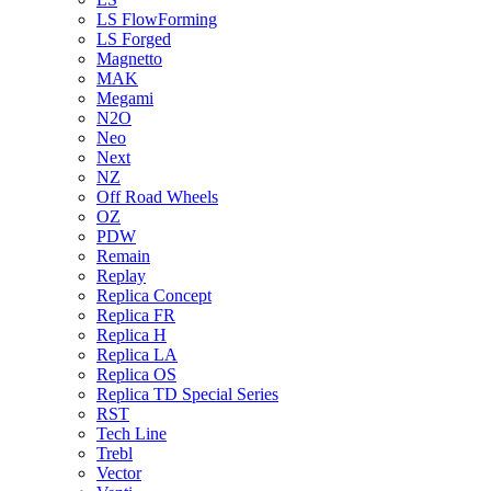
LS FlowForming
LS Forged
Magnetto
MAK
Megami
N2O
Neo
Next
NZ
Off Road Wheels
OZ
PDW
Remain
Replay
Replica Concept
Replica FR
Replica H
Replica LA
Replica OS
Replica TD Special Series
RST
Tech Line
Trebl
Vector