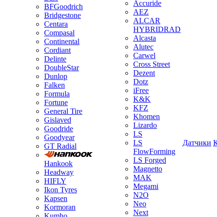
Accuride
BFGoodrich
AEZ
Bridgestone
ALCAR
Centara
HYBRIDRAD
Compasal
Alcasta
Continental
Alutec
Cordiant
Carwel
Delinte
Cross Street
DoubleStar
Dezent
Dunlop
Dotz
Falken
iFree
Formula
K&K
Fortune
KFZ
General Tire
Khomen
Gislaved
Lizardo
Goodride
LS
Goodyear
LS
Датчики
GT Radial
FlowForming
LS Forged
Hankook
Magnetto
Headway
MAK
HIFLY
Megami
Ikon Tyres
N2O
Kapsen
Neo
Kormoran
Next
Kumho