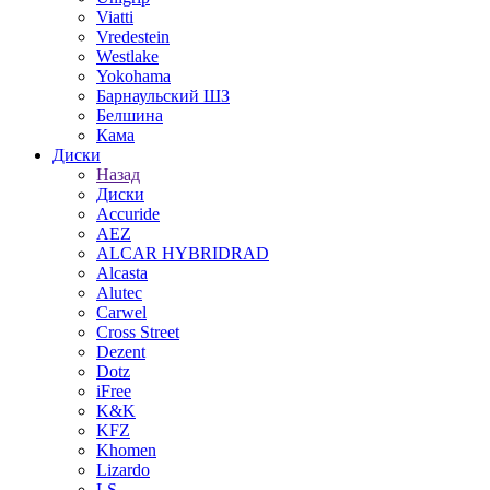
Viatti
Vredestein
Westlake
Yokohama
Барнаульский ШЗ
Белшина
Кама
Диски
Назад
Диски
Accuride
AEZ
ALCAR HYBRIDRAD
Alcasta
Alutec
Carwel
Cross Street
Dezent
Dotz
iFree
K&K
KFZ
Khomen
Lizardo
LS