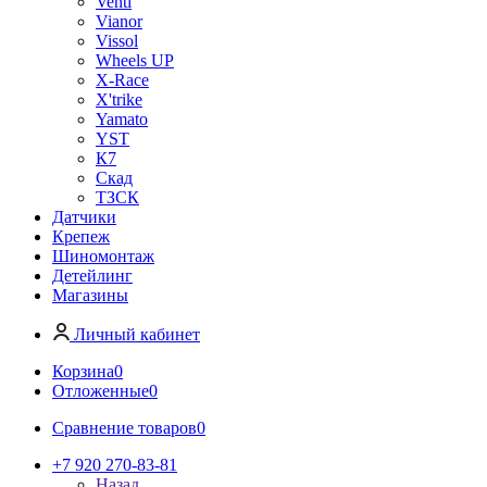
Venti
Vianor
Vissol
Wheels UP
X-Race
X'trike
Yamato
YST
К7
Скад
ТЗСК
Датчики
Крепеж
Шиномонтаж
Детейлинг
Магазины
Личный кабинет
Корзина
0
Отложенные
0
Сравнение товаров
0
+7 920 270-83-81
Назад