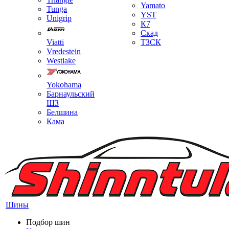
Yamato
Tunga
YST
Unigrip
К7
Скад
Viatti
ТЗСК
Vredestein
Westlake
Yokohama
Барнаульский
ШЗ
Белшина
Кама
Шины
Подбор шин