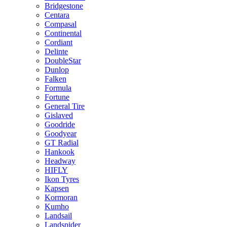
Bridgestone
Centara
Compasal
Continental
Cordiant
Delinte
DoubleStar
Dunlop
Falken
Formula
Fortune
General Tire
Gislaved
Goodride
Goodyear
GT Radial
Hankook
Headway
HIFLY
Ikon Tyres
Kapsen
Kormoran
Kumho
Landsail
Landspider