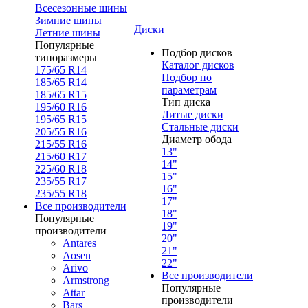
Всесезонные шины
Зимние шины
Диски
Летние шины
Популярные
Подбор дисков
типоразмеры
Каталог дисков
175/65 R14
Подбор по
185/65 R14
параметрам
185/65 R15
Тип диска
195/60 R16
Литые диски
195/65 R15
Стальные диски
205/55 R16
Диаметр обода
215/55 R16
13"
215/60 R17
14"
225/60 R18
15"
235/55 R17
16"
235/55 R18
17"
Все производители
18"
Популярные
19"
производители
20"
Antares
21"
Aosen
22"
Arivo
Все производители
Armstrong
Популярные
Attar
производители
Bars