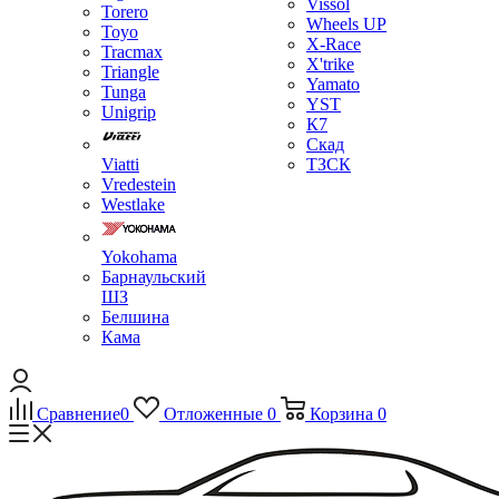
Vissol
Torero
Wheels UP
Toyo
X-Race
Tracmax
X'trike
Triangle
Yamato
Tunga
YST
Unigrip
К7
Скад
Viatti
ТЗСК
Vredestein
Westlake
Yokohama
Барнаульский
ШЗ
Белшина
Кама
Сравнение
0
Отложенные
0
Корзина
0