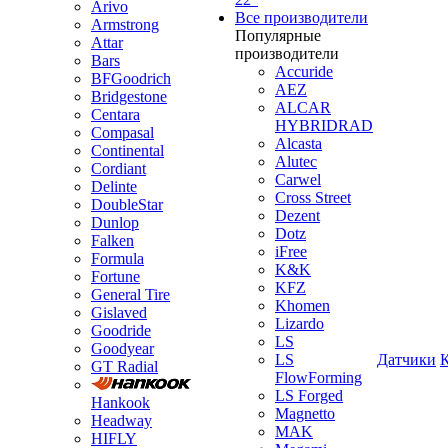
Arivo
Все производители
Armstrong
Популярные
Attar
производители
Bars
Accuride
BFGoodrich
AEZ
Bridgestone
ALCAR
Centara
HYBRIDRAD
Compasal
Alcasta
Continental
Alutec
Cordiant
Carwel
Delinte
Cross Street
DoubleStar
Dezent
Dunlop
Dotz
Falken
iFree
Formula
K&K
Fortune
KFZ
General Tire
Khomen
Gislaved
Lizardo
Goodride
LS
Goodyear
LS
Датчики
GT Radial
FlowForming
LS Forged
Hankook
Magnetto
Headway
MAK
HIFLY