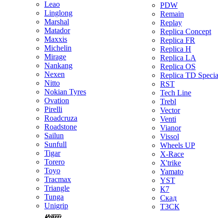
Leao
PDW
Linglong
Remain
Marshal
Replay
Matador
Replica Concept
Maxxis
Replica FR
Michelin
Replica H
Mirage
Replica LA
Nankang
Replica OS
Nexen
Replica TD Specia
Nitto
RST
Nokian Tyres
Tech Line
Ovation
Trebl
Pirelli
Vector
Roadcruza
Venti
Roadstone
Vianor
Sailun
Vissol
Sunfull
Wheels UP
Tigar
X-Race
Torero
X'trike
Toyo
Yamato
Tracmax
YST
Triangle
К7
Tunga
Скад
Unigrip
ТЗСК