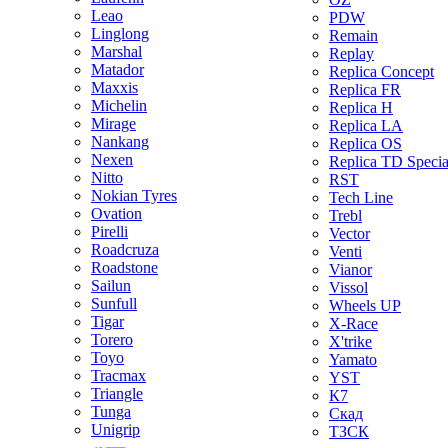
Leao
PDW
Linglong
Remain
Marshal
Replay
Matador
Replica Concept
Maxxis
Replica FR
Michelin
Replica H
Mirage
Replica LA
Nankang
Replica OS
Nexen
Replica TD Specia
Nitto
RST
Nokian Tyres
Tech Line
Ovation
Trebl
Pirelli
Vector
Roadcruza
Venti
Roadstone
Vianor
Sailun
Vissol
Sunfull
Wheels UP
Tigar
X-Race
Torero
X'trike
Toyo
Yamato
Tracmax
YST
Triangle
К7
Tunga
Скад
Unigrip
ТЗСК