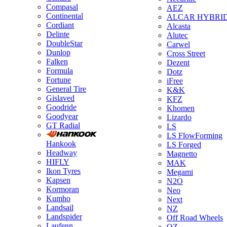
Compasal
AEZ
Continental
ALCAR HYBRI
Cordiant
Alcasta
Delinte
Alutec
DoubleStar
Carwel
Dunlop
Cross Street
Falken
Dezent
Formula
Dotz
Fortune
iFree
General Tire
K&K
Gislaved
KFZ
Goodride
Khomen
Goodyear
Lizardo
GT Radial
LS
LS FlowForming
Hankook
LS Forged
Headway
Magnetto
HIFLY
MAK
Ikon Tyres
Megami
Kapsen
N2O
Kormoran
Neo
Kumho
Next
Landsail
NZ
Landspider
Off Road Wheels
Laufenn
OZ