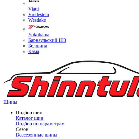
Viatti
Vredestein
Westlake
Yokohama
Барнаульский ШЗ
Белшина
Кама
Шины
Подбор шин
Каталог шин
Подбор по параметрам
Сезон
Всесезонные шины