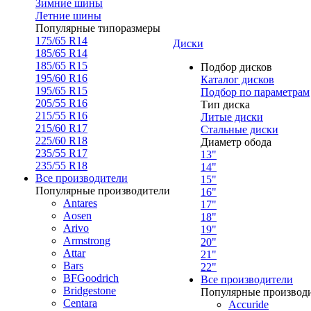
Зимние шины
Летние шины
Популярные типоразмеры
175/65 R14
Диски
185/65 R14
185/65 R15
Подбор дисков
195/60 R16
Каталог дисков
195/65 R15
Подбор по параметрам
205/55 R16
Тип диска
215/55 R16
Литые диски
215/60 R17
Стальные диски
225/60 R18
Диаметр обода
235/55 R17
13"
235/55 R18
14"
Все производители
15"
Популярные производители
16"
Antares
17"
Aosen
18"
Arivo
19"
Armstrong
20"
Attar
21"
Bars
22"
BFGoodrich
Все производители
Bridgestone
Популярные производ
Centara
Accuride