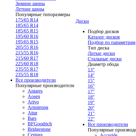
Зимние шины
Летние шины
Популярные типоразмеры
175/65 R14
Диски
185/65 R14
185/65 R15
Подбор дисков
195/60 R16
Каталог дисков
195/65 R15
Подбор по параметрам
205/55 R16
Тип диска
215/55 R16
Литые диски
215/60 R17
Стальные диски
225/60 R18
Диаметр обода
235/55 R17
13"
235/55 R18
14"
Все производители
15"
Популярные производители
16"
Antares
17"
Aosen
18"
Arivo
19"
Armstrong
20"
Attar
21"
Bars
22"
BFGoodrich
Все производители
Bridgestone
Популярные производ
Centara
Accuride