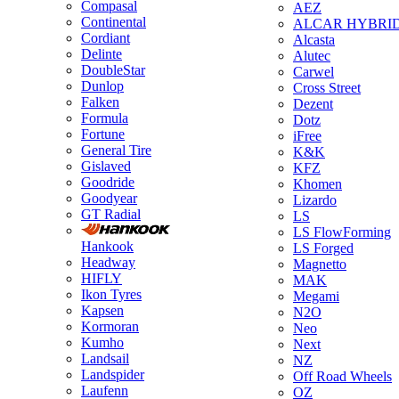
Compasal
AEZ
Continental
ALCAR HYBRI
Cordiant
Alcasta
Delinte
Alutec
DoubleStar
Carwel
Dunlop
Cross Street
Falken
Dezent
Formula
Dotz
Fortune
iFree
General Tire
K&K
Gislaved
KFZ
Goodride
Khomen
Goodyear
Lizardo
GT Radial
LS
LS FlowForming
Hankook
LS Forged
Headway
Magnetto
HIFLY
MAK
Ikon Tyres
Megami
Kapsen
N2O
Kormoran
Neo
Kumho
Next
Landsail
NZ
Landspider
Off Road Wheels
Laufenn
OZ