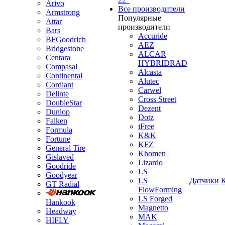
Arivo
Все производители
Armstrong
Популярные
Attar
производители
Bars
Accuride
BFGoodrich
AEZ
Bridgestone
ALCAR
Centara
HYBRIDRAD
Compasal
Alcasta
Continental
Alutec
Cordiant
Carwel
Delinte
Cross Street
DoubleStar
Dezent
Dunlop
Dotz
Falken
iFree
Formula
K&K
Fortune
KFZ
General Tire
Khomen
Gislaved
Lizardo
Goodride
LS
Goodyear
LS
Датчики
GT Radial
FlowForming
LS Forged
Hankook
Magnetto
Headway
MAK
HIFLY