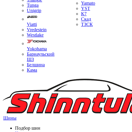
Yamato
Tunga
YST
Unigrip
К7
Скад
Viatti
ТЗСК
Vredestein
Westlake
Yokohama
Барнаульский
ШЗ
Белшина
Кама
Шины
Подбор шин