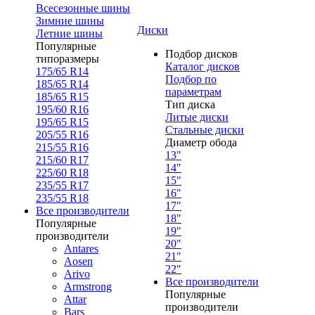
Всесезонные шины
Зимние шины
Диски
Летние шины
Популярные
Подбор дисков
типоразмеры
Каталог дисков
175/65 R14
Подбор по
185/65 R14
параметрам
185/65 R15
Тип диска
195/60 R16
Литые диски
195/65 R15
Стальные диски
205/55 R16
Диаметр обода
215/55 R16
13"
215/60 R17
14"
225/60 R18
15"
235/55 R17
16"
235/55 R18
17"
Все производители
18"
Популярные
19"
производители
20"
Antares
21"
Aosen
22"
Arivo
Все производители
Armstrong
Популярные
Attar
производители
Bars