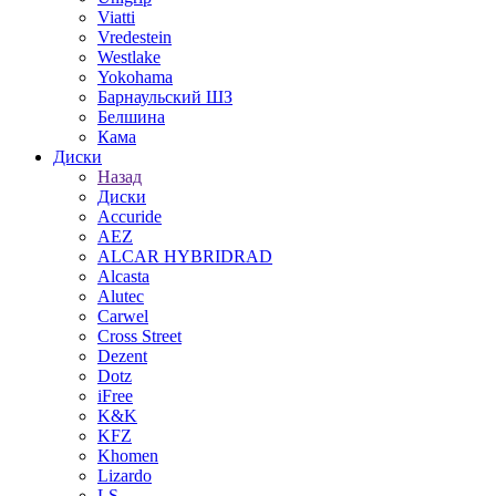
Viatti
Vredestein
Westlake
Yokohama
Барнаульский ШЗ
Белшина
Кама
Диски
Назад
Диски
Accuride
AEZ
ALCAR HYBRIDRAD
Alcasta
Alutec
Carwel
Cross Street
Dezent
Dotz
iFree
K&K
KFZ
Khomen
Lizardo
LS