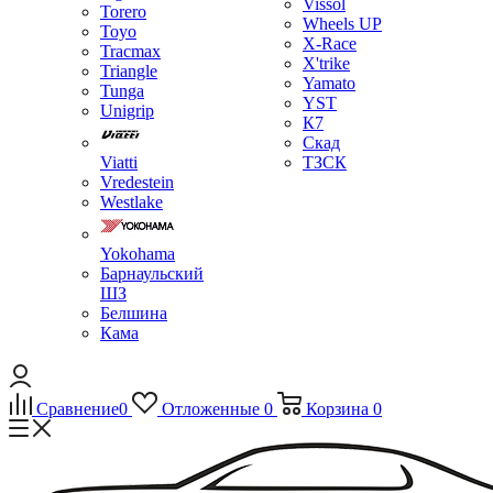
Vissol
Torero
Wheels UP
Toyo
X-Race
Tracmax
X'trike
Triangle
Yamato
Tunga
YST
Unigrip
К7
Скад
Viatti
ТЗСК
Vredestein
Westlake
Yokohama
Барнаульский
ШЗ
Белшина
Кама
Сравнение
0
Отложенные
0
Корзина
0