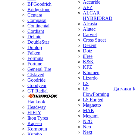
Accuride
BFGoodrich
AEZ
Bridgestone
ALCAR
Centara
HYBRIDRAD
Compasal
Alcasta
Continental
Alutec
Cordiant
Carwel
Delinte
Cross Street
DoubleStar
Dezent
Dunlop
Dotz
Falken
iFree
Formula
K&K
Fortune
KFZ
General Tire
Khomen
Gislaved
Lizardo
Goodride
LS
Goodyear
LS
Датчики
GT Radial
FlowForming
LS Forged
Hankook
Magnetto
Headway
MAK
HIFLY
Megami
Ikon Tyres
N2O
Kapsen
Neo
Kormoran
Next
Kumho