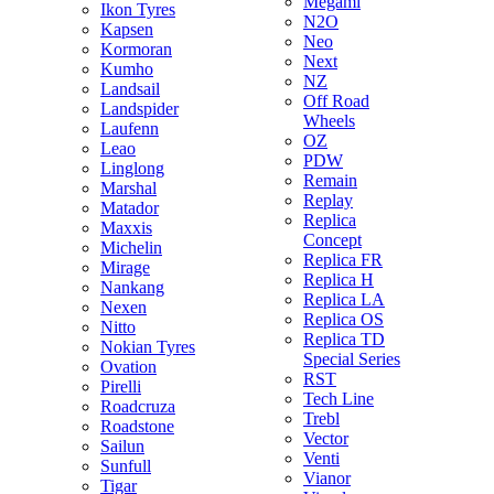
Megami
Ikon Tyres
N2O
Kapsen
Neo
Kormoran
Next
Kumho
NZ
Landsail
Off Road
Landspider
Wheels
Laufenn
OZ
Leao
PDW
Linglong
Remain
Marshal
Replay
Matador
Replica
Maxxis
Concept
Michelin
Replica FR
Mirage
Replica H
Nankang
Replica LA
Nexen
Replica OS
Nitto
Replica TD
Nokian Tyres
Special Series
Ovation
RST
Pirelli
Tech Line
Roadcruza
Trebl
Roadstone
Vector
Sailun
Venti
Sunfull
Vianor
Tigar