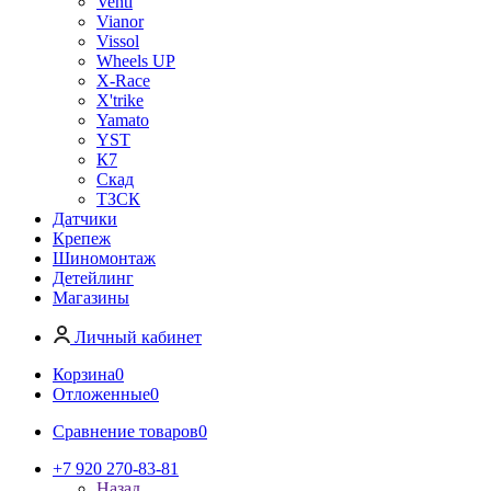
Venti
Vianor
Vissol
Wheels UP
X-Race
X'trike
Yamato
YST
К7
Скад
ТЗСК
Датчики
Крепеж
Шиномонтаж
Детейлинг
Магазины
Личный кабинет
Корзина
0
Отложенные
0
Сравнение товаров
0
+7 920 270-83-81
Назад