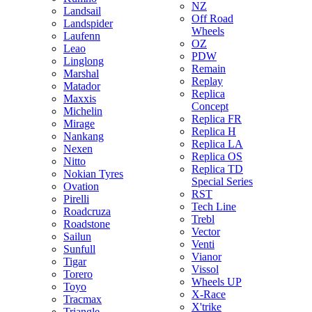
NZ
Landsail
Off Road
Landspider
Wheels
Laufenn
OZ
Leao
PDW
Linglong
Remain
Marshal
Replay
Matador
Replica
Maxxis
Concept
Michelin
Replica FR
Mirage
Replica H
Nankang
Replica LA
Nexen
Replica OS
Nitto
Replica TD
Nokian Tyres
Special Series
Ovation
RST
Pirelli
Tech Line
Roadcruza
Trebl
Roadstone
Vector
Sailun
Venti
Sunfull
Vianor
Tigar
Vissol
Torero
Wheels UP
Toyo
X-Race
Tracmax
X'trike
Triangle