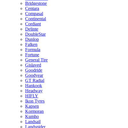
Bridgestone
Centara
Compasal
Continental
Cordiant
Delinte
DoubleStar
Dunlop
Falken
Formula
Fortune
General Tire
Gislaved
Goodride
Goodyear
GT Radial
Hankook
Headway
HIFLY
Ikon Tyres
Kapsen
Kormoran
Kumho
Landsail
Landspider