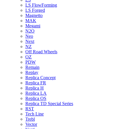
LS FlowForming
LS Forged
Magnetto
MAK
Megami
N2O
Neo
Next
NZ
Off Road Wheels
OZ
PDW
Remain
Replay
Replica Concept
Replica FR
Replica H
Replica LA
Replica OS
Replica TD Special Series
RST
Tech Line
Trebl
Vector