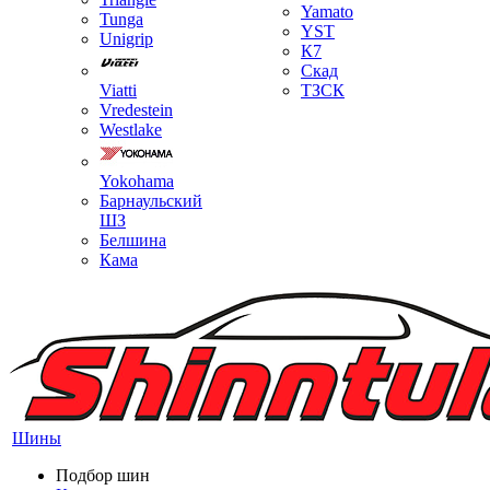
Yamato
Tunga
YST
Unigrip
К7
Скад
Viatti
ТЗСК
Vredestein
Westlake
Yokohama
Барнаульский
ШЗ
Белшина
Кама
Шины
Подбор шин