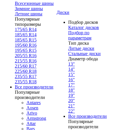
Всесезонные шины
Зимние шины
Диски
Летние шины
Популярные
Подбор дисков
типоразмеры
Каталог дисков
175/65 R14
Подбор по
185/65 R14
параметрам
185/65 R15
Тип диска
195/60 R16
Литые диски
195/65 R15
Стальные диски
205/55 R16
Диаметр обода
215/55 R16
13"
215/60 R17
14"
225/60 R18
15"
235/55 R17
16"
235/55 R18
17"
Все производители
18"
Популярные
19"
производители
20"
Antares
21"
Aosen
22"
Arivo
Все производители
Armstrong
Популярные
Attar
производители
Bars