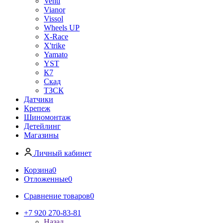
Venti
Vianor
Vissol
Wheels UP
X-Race
X'trike
Yamato
YST
К7
Скад
ТЗСК
Датчики
Крепеж
Шиномонтаж
Детейлинг
Магазины
Личный кабинет
Корзина
0
Отложенные
0
Сравнение товаров
0
+7 920 270-83-81
Назад