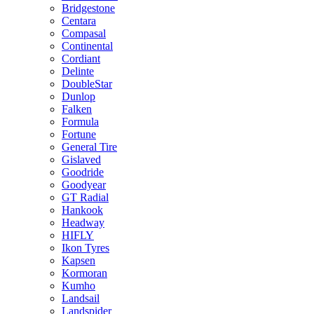
Bridgestone
Centara
Compasal
Continental
Cordiant
Delinte
DoubleStar
Dunlop
Falken
Formula
Fortune
General Tire
Gislaved
Goodride
Goodyear
GT Radial
Hankook
Headway
HIFLY
Ikon Tyres
Kapsen
Kormoran
Kumho
Landsail
Landspider