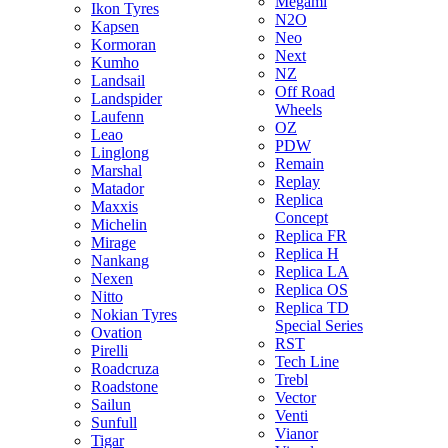
Megami
Ikon Tyres
N2O
Kapsen
Neo
Kormoran
Next
Kumho
NZ
Landsail
Off Road
Landspider
Wheels
Laufenn
OZ
Leao
PDW
Linglong
Remain
Marshal
Replay
Matador
Replica
Maxxis
Concept
Michelin
Replica FR
Mirage
Replica H
Nankang
Replica LA
Nexen
Replica OS
Nitto
Replica TD
Nokian Tyres
Special Series
Ovation
RST
Pirelli
Tech Line
Roadcruza
Trebl
Roadstone
Vector
Sailun
Venti
Sunfull
Vianor
Tigar