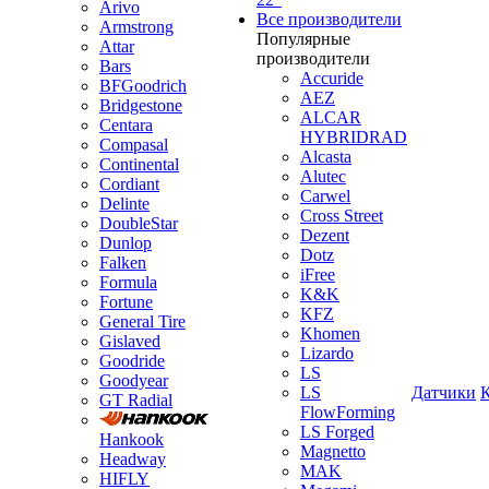
Arivo
Все производители
Armstrong
Популярные
Attar
производители
Bars
Accuride
BFGoodrich
AEZ
Bridgestone
ALCAR
Centara
HYBRIDRAD
Compasal
Alcasta
Continental
Alutec
Cordiant
Carwel
Delinte
Cross Street
DoubleStar
Dezent
Dunlop
Dotz
Falken
iFree
Formula
K&K
Fortune
KFZ
General Tire
Khomen
Gislaved
Lizardo
Goodride
LS
Goodyear
LS
Датчики
GT Radial
FlowForming
LS Forged
Hankook
Magnetto
Headway
MAK
HIFLY