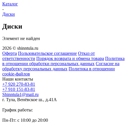
Каталог
-
Диски
Диски
Элемент не найден
2026 © shinntula.ru
Оферта
Пользовательское соглашение
Отказ от
ответственности
Порядок возврата и обмена товара
Политика
в отношении обработки персональных данных
Согласие на
обработку персональных данных
Политика в отношении
cookie-файлов
Наши контакты
+7 920 270-83-81
+7 910 151-83-81
Shinntula1@mail.ru
г. Тула, Венёвское ш., д.41А
График работы:
Пн-Пт: с 10:00 до 20:00