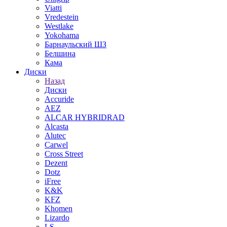
Viatti
Vredestein
Westlake
Yokohama
Барнаульский ШЗ
Белшина
Кама
Диски
Назад
Диски
Accuride
AEZ
ALCAR HYBRIDRAD
Alcasta
Alutec
Carwel
Cross Street
Dezent
Dotz
iFree
K&K
KFZ
Khomen
Lizardo
LS