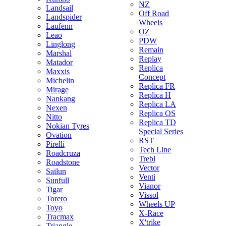
NZ
Landsail
Off Road
Landspider
Wheels
Laufenn
OZ
Leao
PDW
Linglong
Remain
Marshal
Replay
Matador
Replica
Maxxis
Concept
Michelin
Replica FR
Mirage
Replica H
Nankang
Replica LA
Nexen
Replica OS
Nitto
Replica TD
Nokian Tyres
Special Series
Ovation
RST
Pirelli
Tech Line
Roadcruza
Trebl
Roadstone
Vector
Sailun
Venti
Sunfull
Vianor
Tigar
Vissol
Torero
Wheels UP
Toyo
X-Race
Tracmax
X'trike
Triangle