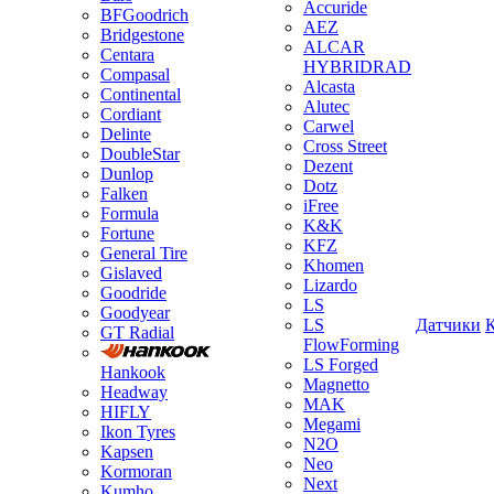
Accuride
BFGoodrich
AEZ
Bridgestone
ALCAR
Centara
HYBRIDRAD
Compasal
Alcasta
Continental
Alutec
Cordiant
Carwel
Delinte
Cross Street
DoubleStar
Dezent
Dunlop
Dotz
Falken
iFree
Formula
K&K
Fortune
KFZ
General Tire
Khomen
Gislaved
Lizardo
Goodride
LS
Goodyear
LS
Датчики
GT Radial
FlowForming
LS Forged
Hankook
Magnetto
Headway
MAK
HIFLY
Megami
Ikon Tyres
N2O
Kapsen
Neo
Kormoran
Next
Kumho