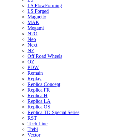
LS FlowForming
LS Forged
Magnetto
MAK
Megami
N2O
Neo
Next
NZ
Off Road Wheels
OZ
PDW
Remain
Replay
Replica Concept
Replica FR
Replica H
Replica LA
Replica OS
Replica TD Special Series
RST
Tech Line
Trebl
Vector