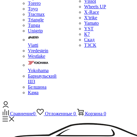
Vissol
Torero
Wheels UP
Toyo
X-Race
Tracmax
X'trike
Triangle
Yamato
Tunga
YST
Unigrip
К7
Скад
Viatti
ТЗСК
Vredestein
Westlake
Yokohama
Барнаульский
ШЗ
Белшина
Кама
Сравнение
0
Отложенные
0
Корзина
0