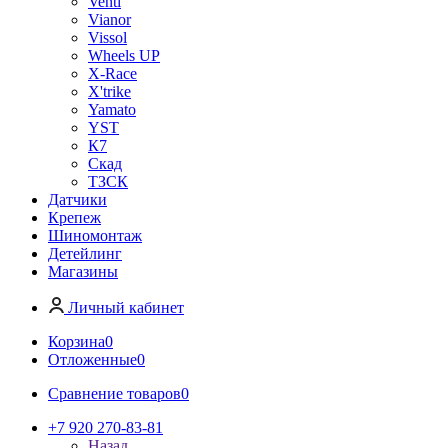
Venti
Vianor
Vissol
Wheels UP
X-Race
X'trike
Yamato
YST
К7
Скад
ТЗСК
Датчики
Крепеж
Шиномонтаж
Детейлинг
Магазины
Личный кабинет
Корзина
0
Отложенные
0
Сравнение товаров
0
+7 920 270-83-81
Назад