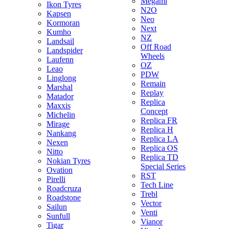
Megami
Ikon Tyres
N2O
Kapsen
Neo
Kormoran
Next
Kumho
NZ
Landsail
Off Road
Landspider
Wheels
Laufenn
OZ
Leao
PDW
Linglong
Remain
Marshal
Replay
Matador
Replica
Maxxis
Concept
Michelin
Replica FR
Mirage
Replica H
Nankang
Replica LA
Nexen
Replica OS
Nitto
Replica TD
Nokian Tyres
Special Series
Ovation
RST
Pirelli
Tech Line
Roadcruza
Trebl
Roadstone
Vector
Sailun
Venti
Sunfull
Vianor
Tigar