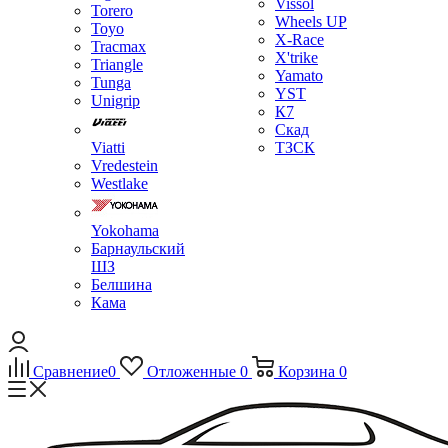
Vissol
Torero
Wheels UP
Toyo
X-Race
Tracmax
X'trike
Triangle
Yamato
Tunga
YST
Unigrip
К7
Скад
Viatti
ТЗСК
Vredestein
Westlake
Yokohama
Барнаульский
ШЗ
Белшина
Кама
Сравнение
0
Отложенные
0
Корзина
0