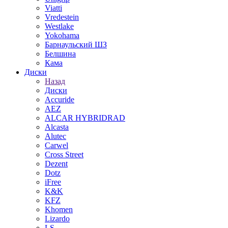
Viatti
Vredestein
Westlake
Yokohama
Барнаульский ШЗ
Белшина
Кама
Диски
Назад
Диски
Accuride
AEZ
ALCAR HYBRIDRAD
Alcasta
Alutec
Carwel
Cross Street
Dezent
Dotz
iFree
K&K
KFZ
Khomen
Lizardo
LS