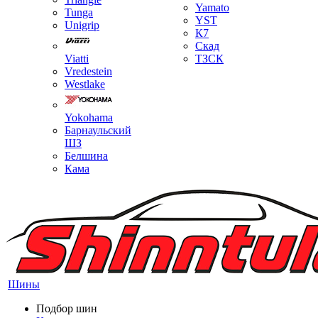
Yamato
Tunga
YST
Unigrip
К7
Скад
Viatti
ТЗСК
Vredestein
Westlake
Yokohama
Барнаульский
ШЗ
Белшина
Кама
Шины
Подбор шин