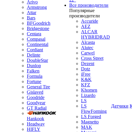
Arivo
Все производители
Armstrong
Популярные
Attar
производители
Bars
Accuride
BFGoodrich
AEZ
Bridgestone
ALCAR
Centara
HYBRIDRAD
Compasal
Alcasta
Continental
Alutec
Cordiant
Carwel
Delinte
Cross Street
DoubleStar
Dezent
Dunlop
Dotz
Falken
iFree
Formula
K&K
Fortune
KFZ
General Tire
Khomen
Gislaved
Lizardo
Goodride
LS
Goodyear
LS
Датчики
GT Radial
FlowForming
LS Forged
Hankook
Magnetto
Headway
MAK
HIFLY