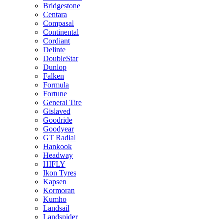
Bridgestone
Centara
Compasal
Continental
Cordiant
Delinte
DoubleStar
Dunlop
Falken
Formula
Fortune
General Tire
Gislaved
Goodride
Goodyear
GT Radial
Hankook
Headway
HIFLY
Ikon Tyres
Kapsen
Kormoran
Kumho
Landsail
Landspider