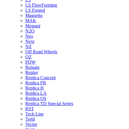
LS FlowForming
LS Forged
Magnetto
MAK
Megami
N2O
Neo
Next
NZ
Off Road Wheels
OZ
PDW
Remain
Replay
Replica Concept
Replica FR
Replica H
Replica LA
Replica OS
Replica TD Special Series
RST
Tech Line
Trebl
Vector