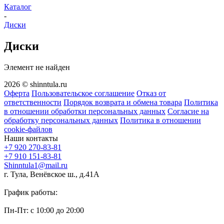
Каталог
-
Диски
Диски
Элемент не найден
2026 © shinntula.ru
Оферта
Пользовательское соглашение
Отказ от
ответственности
Порядок возврата и обмена товара
Политика
в отношении обработки персональных данных
Согласие на
обработку персональных данных
Политика в отношении
cookie-файлов
Наши контакты
+7 920 270-83-81
+7 910 151-83-81
Shinntula1@mail.ru
г. Тула, Венёвское ш., д.41А
График работы:
Пн-Пт: с 10:00 до 20:00