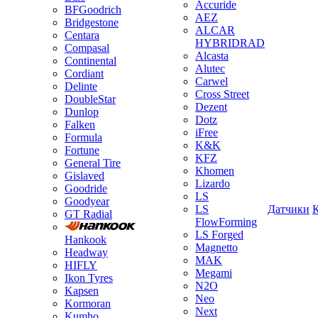
Accuride
BFGoodrich
AEZ
Bridgestone
ALCAR
Centara
HYBRIDRAD
Compasal
Alcasta
Continental
Alutec
Cordiant
Carwel
Delinte
Cross Street
DoubleStar
Dezent
Dunlop
Dotz
Falken
iFree
Formula
K&K
Fortune
KFZ
General Tire
Khomen
Gislaved
Lizardo
Goodride
LS
Goodyear
LS
Датчики
GT Radial
FlowForming
LS Forged
Hankook
Magnetto
Headway
MAK
HIFLY
Megami
Ikon Tyres
N2O
Kapsen
Neo
Kormoran
Next
Kumho