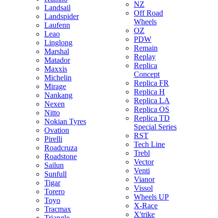
NZ
Landsail
Off Road
Landspider
Wheels
Laufenn
OZ
Leao
PDW
Linglong
Remain
Marshal
Replay
Matador
Replica
Maxxis
Concept
Michelin
Replica FR
Mirage
Replica H
Nankang
Replica LA
Nexen
Replica OS
Nitto
Replica TD
Nokian Tyres
Special Series
Ovation
RST
Pirelli
Tech Line
Roadcruza
Trebl
Roadstone
Vector
Sailun
Venti
Sunfull
Vianor
Tigar
Vissol
Torero
Wheels UP
Toyo
X-Race
Tracmax
X'trike
Triangle