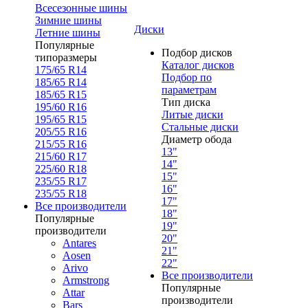
Всесезонные шины
Зимние шины
Диски
Летние шины
Популярные
Подбор дисков
типоразмеры
Каталог дисков
175/65 R14
Подбор по
185/65 R14
параметрам
185/65 R15
Тип диска
195/60 R16
Литые диски
195/65 R15
Стальные диски
205/55 R16
Диаметр обода
215/55 R16
13"
215/60 R17
14"
225/60 R18
15"
235/55 R17
16"
235/55 R18
17"
Все производители
18"
Популярные
19"
производители
20"
Antares
21"
Aosen
22"
Arivo
Все производители
Armstrong
Популярные
Attar
производители
Bars