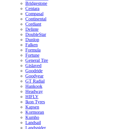
Bridgestone
Centara
Compasal
Continental
Cordiant
Delinte
DoubleStar
Dunlop
Falken
Formula
Fortune
General Tire
Gislaved
Goodride
Goodyear
GT Radial
Hankook
Headway
HIFLY
Ikon Tyres
Kapsen
Kormoran
Kumho
Landsail
Landspider