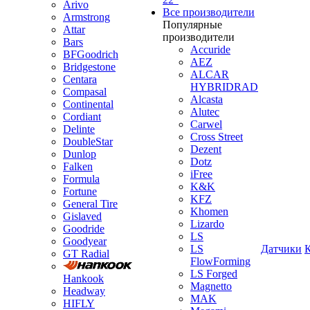
Arivo
Все производители
Armstrong
Популярные
Attar
производители
Bars
Accuride
BFGoodrich
AEZ
Bridgestone
ALCAR
Centara
HYBRIDRAD
Compasal
Alcasta
Continental
Alutec
Cordiant
Carwel
Delinte
Cross Street
DoubleStar
Dezent
Dunlop
Dotz
Falken
iFree
Formula
K&K
Fortune
KFZ
General Tire
Khomen
Gislaved
Lizardo
Goodride
LS
Goodyear
LS
Датчики
GT Radial
FlowForming
LS Forged
Hankook
Magnetto
Headway
MAK
HIFLY