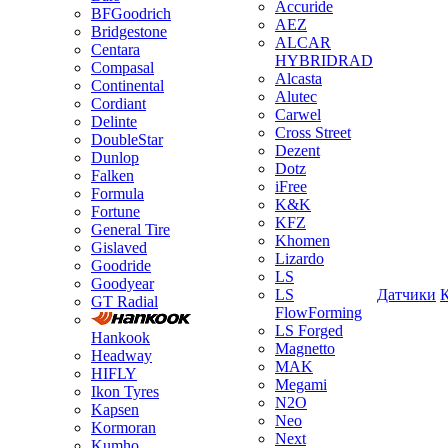
Accuride
BFGoodrich
AEZ
Bridgestone
ALCAR
Centara
HYBRIDRAD
Compasal
Alcasta
Continental
Alutec
Cordiant
Carwel
Delinte
Cross Street
DoubleStar
Dezent
Dunlop
Dotz
Falken
iFree
Formula
K&K
Fortune
KFZ
General Tire
Khomen
Gislaved
Lizardo
Goodride
LS
Goodyear
LS
Датчики
GT Radial
FlowForming
LS Forged
Hankook
Magnetto
Headway
MAK
HIFLY
Megami
Ikon Tyres
N2O
Kapsen
Neo
Kormoran
Next
Kumho