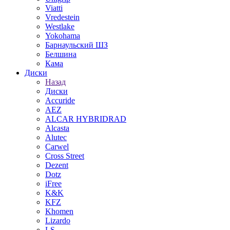
Viatti
Vredestein
Westlake
Yokohama
Барнаульский ШЗ
Белшина
Кама
Диски
Назад
Диски
Accuride
AEZ
ALCAR HYBRIDRAD
Alcasta
Alutec
Carwel
Cross Street
Dezent
Dotz
iFree
K&K
KFZ
Khomen
Lizardo
LS