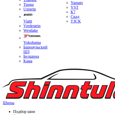
Yamato
Tunga
YST
Unigrip
К7
Скад
Viatti
ТЗСК
Vredestein
Westlake
Yokohama
Барнаульский
ШЗ
Белшина
Кама
Шины
Подбор шин