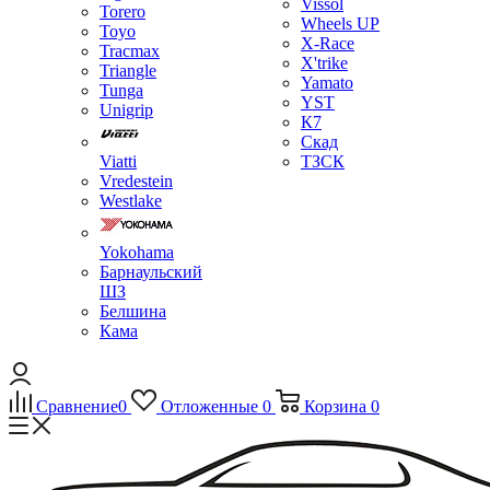
Vissol
Torero
Wheels UP
Toyo
X-Race
Tracmax
X'trike
Triangle
Yamato
Tunga
YST
Unigrip
К7
Скад
Viatti
ТЗСК
Vredestein
Westlake
Yokohama
Барнаульский
ШЗ
Белшина
Кама
Сравнение
0
Отложенные
0
Корзина
0