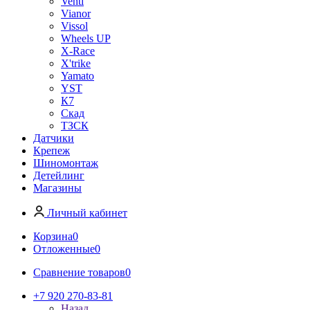
Venti
Vianor
Vissol
Wheels UP
X-Race
X'trike
Yamato
YST
К7
Скад
ТЗСК
Датчики
Крепеж
Шиномонтаж
Детейлинг
Магазины
Личный кабинет
Корзина
0
Отложенные
0
Сравнение товаров
0
+7 920 270-83-81
Назад