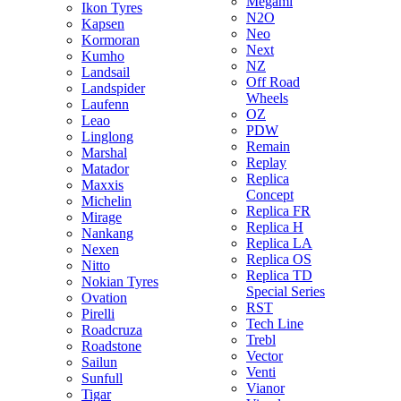
Megami
Ikon Tyres
N2O
Kapsen
Neo
Kormoran
Next
Kumho
NZ
Landsail
Off Road
Landspider
Wheels
Laufenn
OZ
Leao
PDW
Linglong
Remain
Marshal
Replay
Matador
Replica
Maxxis
Concept
Michelin
Replica FR
Mirage
Replica H
Nankang
Replica LA
Nexen
Replica OS
Nitto
Replica TD
Nokian Tyres
Special Series
Ovation
RST
Pirelli
Tech Line
Roadcruza
Trebl
Roadstone
Vector
Sailun
Venti
Sunfull
Vianor
Tigar