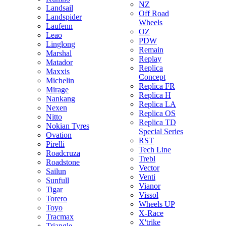
NZ
Landsail
Off Road
Landspider
Wheels
Laufenn
OZ
Leao
PDW
Linglong
Remain
Marshal
Replay
Matador
Replica
Maxxis
Concept
Michelin
Replica FR
Mirage
Replica H
Nankang
Replica LA
Nexen
Replica OS
Nitto
Replica TD
Nokian Tyres
Special Series
Ovation
RST
Pirelli
Tech Line
Roadcruza
Trebl
Roadstone
Vector
Sailun
Venti
Sunfull
Vianor
Tigar
Vissol
Torero
Wheels UP
Toyo
X-Race
Tracmax
X'trike
Triangle