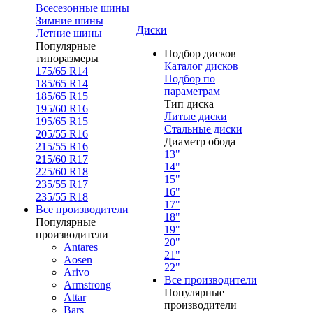
Всесезонные шины
Зимние шины
Диски
Летние шины
Популярные
Подбор дисков
типоразмеры
Каталог дисков
175/65 R14
Подбор по
185/65 R14
параметрам
185/65 R15
Тип диска
195/60 R16
Литые диски
195/65 R15
Стальные диски
205/55 R16
Диаметр обода
215/55 R16
13"
215/60 R17
14"
225/60 R18
15"
235/55 R17
16"
235/55 R18
17"
Все производители
18"
Популярные
19"
производители
20"
Antares
21"
Aosen
22"
Arivo
Все производители
Armstrong
Популярные
Attar
производители
Bars