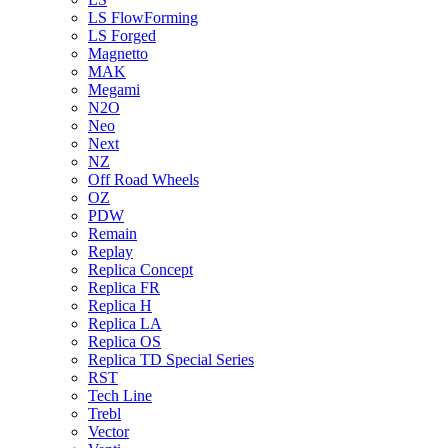
LS FlowForming
LS Forged
Magnetto
MAK
Megami
N2O
Neo
Next
NZ
Off Road Wheels
OZ
PDW
Remain
Replay
Replica Concept
Replica FR
Replica H
Replica LA
Replica OS
Replica TD Special Series
RST
Tech Line
Trebl
Vector