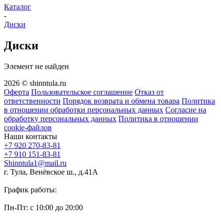
Каталог
-
Диски
Диски
Элемент не найден
2026 © shinntula.ru
Оферта
Пользовательское соглашение
Отказ от
ответственности
Порядок возврата и обмена товара
Политика
в отношении обработки персональных данных
Согласие на
обработку персональных данных
Политика в отношении
cookie-файлов
Наши контакты
+7 920 270-83-81
+7 910 151-83-81
Shinntula1@mail.ru
г. Тула, Венёвское ш., д.41А
График работы:
Пн-Пт: с 10:00 до 20:00