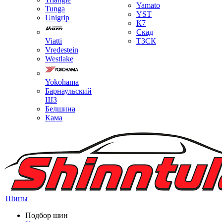
Yamato
Tunga
YST
Unigrip
К7
Скад
Viatti
ТЗСК
Vredestein
Westlake
Yokohama
Барнаульский
ШЗ
Белшина
Кама
Шины
Подбор шин