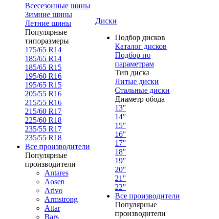
Всесезонные шины
Зимние шины
Диски
Летние шины
Популярные
Подбор дисков
типоразмеры
Каталог дисков
175/65 R14
Подбор по
185/65 R14
параметрам
185/65 R15
Тип диска
195/60 R16
Литые диски
195/65 R15
Стальные диски
205/55 R16
Диаметр обода
215/55 R16
13"
215/60 R17
14"
225/60 R18
15"
235/55 R17
16"
235/55 R18
17"
Все производители
18"
Популярные
19"
производители
20"
Antares
21"
Aosen
22"
Arivo
Все производители
Armstrong
Популярные
Attar
производители
Bars