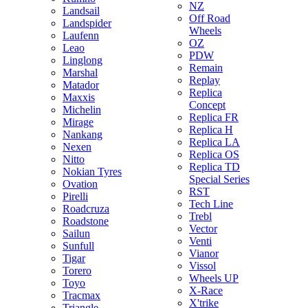
NZ
Landsail
Off Road
Landspider
Wheels
Laufenn
OZ
Leao
PDW
Linglong
Remain
Marshal
Replay
Matador
Replica
Maxxis
Concept
Michelin
Replica FR
Mirage
Replica H
Nankang
Replica LA
Nexen
Replica OS
Nitto
Replica TD
Nokian Tyres
Special Series
Ovation
RST
Pirelli
Tech Line
Roadcruza
Trebl
Roadstone
Vector
Sailun
Venti
Sunfull
Vianor
Tigar
Vissol
Torero
Wheels UP
Toyo
X-Race
Tracmax
X'trike
Triangle