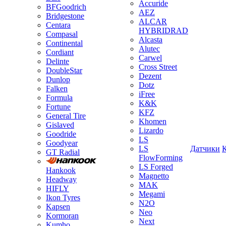
Accuride
BFGoodrich
AEZ
Bridgestone
ALCAR
Centara
HYBRIDRAD
Compasal
Alcasta
Continental
Alutec
Cordiant
Carwel
Delinte
Cross Street
DoubleStar
Dezent
Dunlop
Dotz
Falken
iFree
Formula
K&K
Fortune
KFZ
General Tire
Khomen
Gislaved
Lizardo
Goodride
LS
Goodyear
LS
Датчики
GT Radial
FlowForming
LS Forged
Hankook
Magnetto
Headway
MAK
HIFLY
Megami
Ikon Tyres
N2O
Kapsen
Neo
Kormoran
Next
Kumho