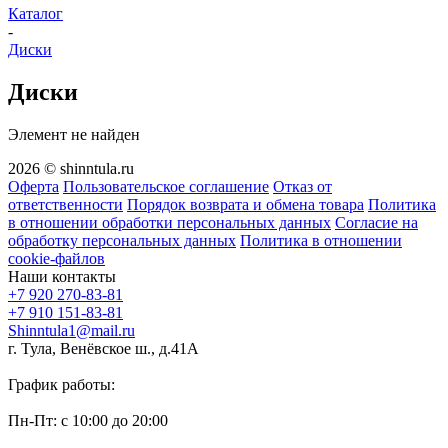
Каталог
-
Диски
Диски
Элемент не найден
2026 © shinntula.ru
Оферта
Пользовательское соглашение
Отказ от
ответственности
Порядок возврата и обмена товара
Политика
в отношении обработки персональных данных
Согласие на
обработку персональных данных
Политика в отношении
cookie-файлов
Наши контакты
+7 920 270-83-81
+7 910 151-83-81
Shinntula1@mail.ru
г. Тула, Венёвское ш., д.41А
График работы:
Пн-Пт: с 10:00 до 20:00