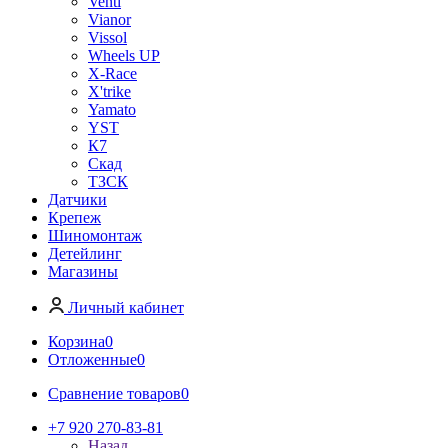
Venti
Vianor
Vissol
Wheels UP
X-Race
X'trike
Yamato
YST
К7
Скад
ТЗСК
Датчики
Крепеж
Шиномонтаж
Детейлинг
Магазины
Личный кабинет
Корзина
0
Отложенные
0
Сравнение товаров
0
+7 920 270-83-81
Назад