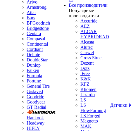
Arivo
Все производители
Armstrong
Популярные
Attar
производители
Bars
Accuride
BFGoodrich
AEZ
Bridgestone
ALCAR
Centara
HYBRIDRAD
Compasal
Alcasta
Continental
Alutec
Cordiant
Carwel
Delinte
Cross Street
DoubleStar
Dezent
Dunlop
Dotz
Falken
iFree
Formula
K&K
Fortune
KFZ
General Tire
Khomen
Gislaved
Lizardo
Goodride
LS
Goodyear
LS
Датчики
GT Radial
FlowForming
LS Forged
Hankook
Magnetto
Headway
MAK
HIFLY