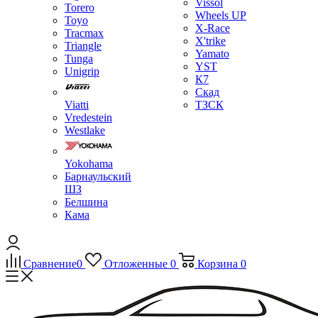
Vissol
Torero
Wheels UP
Toyo
X-Race
Tracmax
X'trike
Triangle
Yamato
Tunga
YST
Unigrip
К7
Скад
Viatti
ТЗСК
Vredestein
Westlake
Yokohama
Барнаульский
ШЗ
Белшина
Кама
Сравнение
0
Отложенные
0
Корзина
0