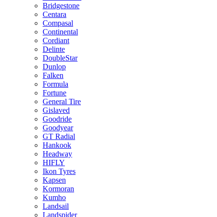
Bridgestone
Centara
Compasal
Continental
Cordiant
Delinte
DoubleStar
Dunlop
Falken
Formula
Fortune
General Tire
Gislaved
Goodride
Goodyear
GT Radial
Hankook
Headway
HIFLY
Ikon Tyres
Kapsen
Kormoran
Kumho
Landsail
Landspider