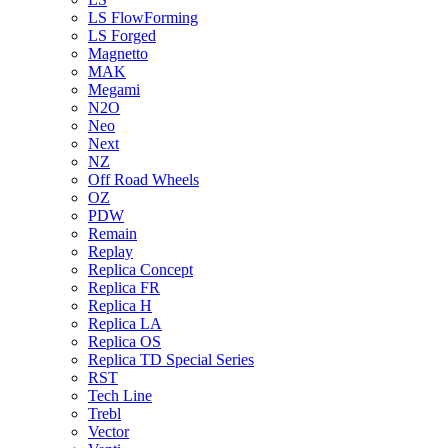
LS FlowForming
LS Forged
Magnetto
MAK
Megami
N2O
Neo
Next
NZ
Off Road Wheels
OZ
PDW
Remain
Replay
Replica Concept
Replica FR
Replica H
Replica LA
Replica OS
Replica TD Special Series
RST
Tech Line
Trebl
Vector