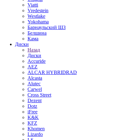
Viatti
Vredestein
Westlake
Yokohama
Барнаульский ШЗ
Белшина
Кама
Диски
Назад
Диски
Accuride
AEZ
ALCAR HYBRIDRAD
Alcasta
Alutec
Carwel
Cross Street
Dezent
Dotz
iFree
K&K
KFZ
Khomen
Lizardo
LS