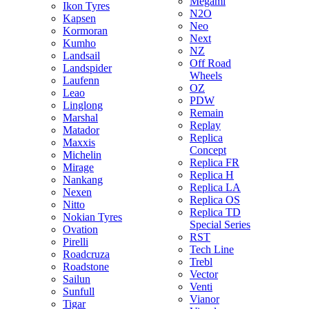
Megami
Ikon Tyres
N2O
Kapsen
Neo
Kormoran
Next
Kumho
NZ
Landsail
Off Road
Landspider
Wheels
Laufenn
OZ
Leao
PDW
Linglong
Remain
Marshal
Replay
Matador
Replica
Maxxis
Concept
Michelin
Replica FR
Mirage
Replica H
Nankang
Replica LA
Nexen
Replica OS
Nitto
Replica TD
Nokian Tyres
Special Series
Ovation
RST
Pirelli
Tech Line
Roadcruza
Trebl
Roadstone
Vector
Sailun
Venti
Sunfull
Vianor
Tigar