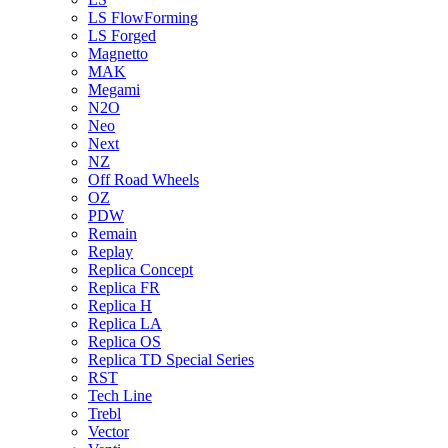
LS FlowForming
LS Forged
Magnetto
MAK
Megami
N2O
Neo
Next
NZ
Off Road Wheels
OZ
PDW
Remain
Replay
Replica Concept
Replica FR
Replica H
Replica LA
Replica OS
Replica TD Special Series
RST
Tech Line
Trebl
Vector