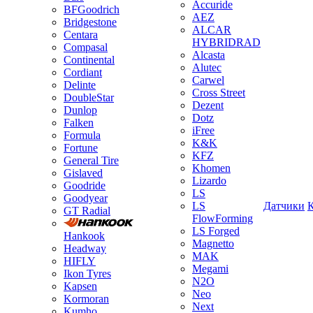
Accuride
BFGoodrich
AEZ
Bridgestone
ALCAR
Centara
HYBRIDRAD
Compasal
Alcasta
Continental
Alutec
Cordiant
Carwel
Delinte
Cross Street
DoubleStar
Dezent
Dunlop
Dotz
Falken
iFree
Formula
K&K
Fortune
KFZ
General Tire
Khomen
Gislaved
Lizardo
Goodride
LS
Goodyear
LS
Датчики
GT Radial
FlowForming
LS Forged
Hankook
Magnetto
Headway
MAK
HIFLY
Megami
Ikon Tyres
N2O
Kapsen
Neo
Kormoran
Next
Kumho