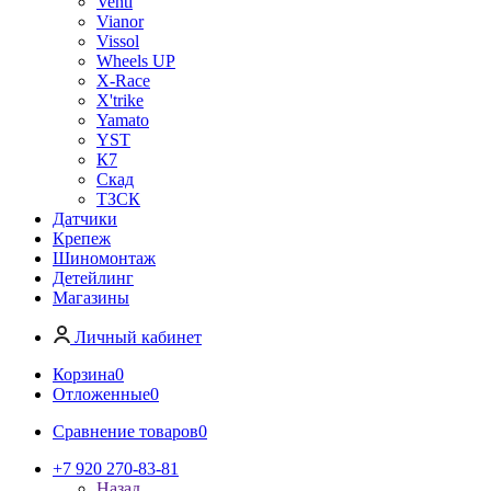
Venti
Vianor
Vissol
Wheels UP
X-Race
X'trike
Yamato
YST
К7
Скад
ТЗСК
Датчики
Крепеж
Шиномонтаж
Детейлинг
Магазины
Личный кабинет
Корзина
0
Отложенные
0
Сравнение товаров
0
+7 920 270-83-81
Назад