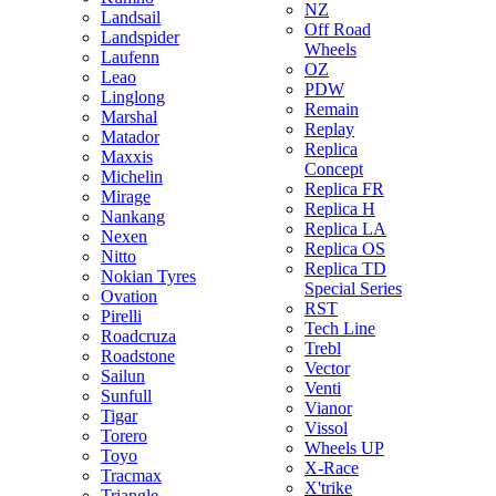
NZ
Landsail
Off Road
Landspider
Wheels
Laufenn
OZ
Leao
PDW
Linglong
Remain
Marshal
Replay
Matador
Replica
Maxxis
Concept
Michelin
Replica FR
Mirage
Replica H
Nankang
Replica LA
Nexen
Replica OS
Nitto
Replica TD
Nokian Tyres
Special Series
Ovation
RST
Pirelli
Tech Line
Roadcruza
Trebl
Roadstone
Vector
Sailun
Venti
Sunfull
Vianor
Tigar
Vissol
Torero
Wheels UP
Toyo
X-Race
Tracmax
X'trike
Triangle