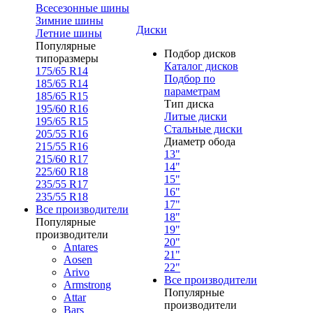
Всесезонные шины
Зимние шины
Диски
Летние шины
Популярные
Подбор дисков
типоразмеры
Каталог дисков
175/65 R14
Подбор по
185/65 R14
параметрам
185/65 R15
Тип диска
195/60 R16
Литые диски
195/65 R15
Стальные диски
205/55 R16
Диаметр обода
215/55 R16
13"
215/60 R17
14"
225/60 R18
15"
235/55 R17
16"
235/55 R18
17"
Все производители
18"
Популярные
19"
производители
20"
Antares
21"
Aosen
22"
Arivo
Все производители
Armstrong
Популярные
Attar
производители
Bars