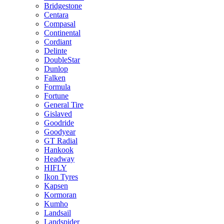
Bridgestone
Centara
Compasal
Continental
Cordiant
Delinte
DoubleStar
Dunlop
Falken
Formula
Fortune
General Tire
Gislaved
Goodride
Goodyear
GT Radial
Hankook
Headway
HIFLY
Ikon Tyres
Kapsen
Kormoran
Kumho
Landsail
Landspider