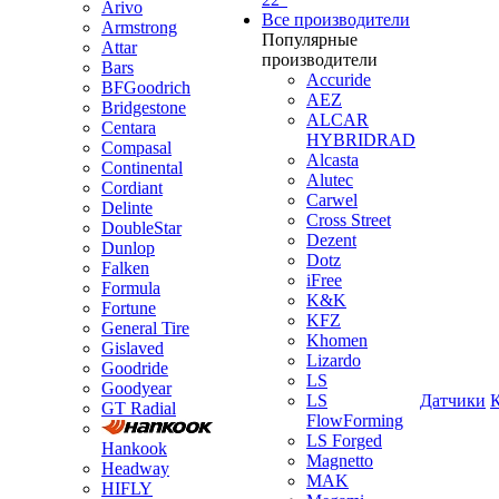
Arivo
Все производители
Armstrong
Популярные
Attar
производители
Bars
Accuride
BFGoodrich
AEZ
Bridgestone
ALCAR
Centara
HYBRIDRAD
Compasal
Alcasta
Continental
Alutec
Cordiant
Carwel
Delinte
Cross Street
DoubleStar
Dezent
Dunlop
Dotz
Falken
iFree
Formula
K&K
Fortune
KFZ
General Tire
Khomen
Gislaved
Lizardo
Goodride
LS
Goodyear
LS
Датчики
GT Radial
FlowForming
LS Forged
Hankook
Magnetto
Headway
MAK
HIFLY