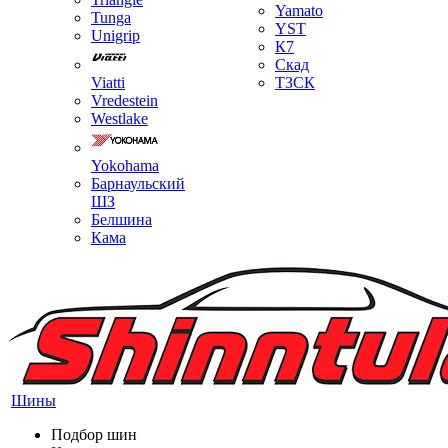
Yamato
Tunga
YST
Unigrip
К7
Скад
Viatti
ТЗСК
Vredestein
Westlake
Yokohama
Барнаульский
ШЗ
Белшина
Кама
Шины
Подбор шин