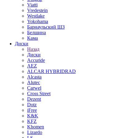
Viatti
Vredestein
Westlake
Yokohama
Барнаульский ШЗ
Белшина
Кама
Диски
Назад
Диски
Accuride
AEZ
ALCAR HYBRIDRAD
Alcasta
Alutec
Carwel
Cross Street
Dezent
Dotz
iFree
K&K
KFZ
Khomen
Lizardo
LS