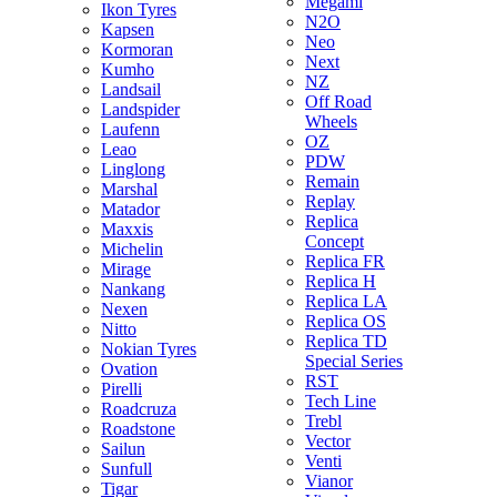
Megami
Ikon Tyres
N2O
Kapsen
Neo
Kormoran
Next
Kumho
NZ
Landsail
Off Road
Landspider
Wheels
Laufenn
OZ
Leao
PDW
Linglong
Remain
Marshal
Replay
Matador
Replica
Maxxis
Concept
Michelin
Replica FR
Mirage
Replica H
Nankang
Replica LA
Nexen
Replica OS
Nitto
Replica TD
Nokian Tyres
Special Series
Ovation
RST
Pirelli
Tech Line
Roadcruza
Trebl
Roadstone
Vector
Sailun
Venti
Sunfull
Vianor
Tigar