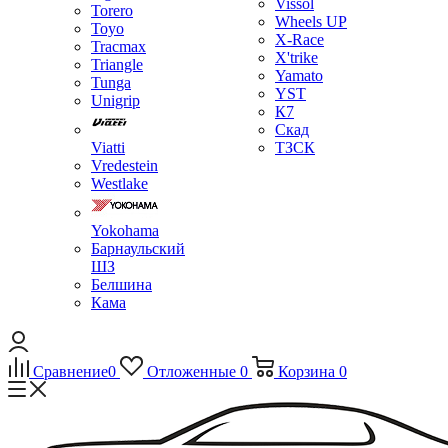
Vissol
Torero
Wheels UP
Toyo
X-Race
Tracmax
X'trike
Triangle
Yamato
Tunga
YST
Unigrip
К7
Скад
Viatti
ТЗСК
Vredestein
Westlake
Yokohama
Барнаульский
ШЗ
Белшина
Кама
Сравнение
0
Отложенные
0
Корзина
0