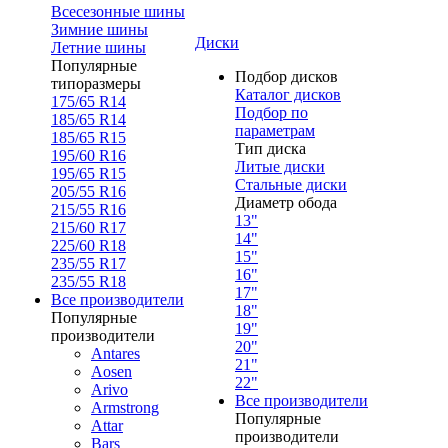
Всесезонные шины
Зимние шины
Диски
Летние шины
Популярные
Подбор дисков
типоразмеры
Каталог дисков
175/65 R14
Подбор по
185/65 R14
параметрам
185/65 R15
Тип диска
195/60 R16
Литые диски
195/65 R15
Стальные диски
205/55 R16
Диаметр обода
215/55 R16
13"
215/60 R17
14"
225/60 R18
15"
235/55 R17
16"
235/55 R18
17"
Все производители
18"
Популярные
19"
производители
20"
Antares
21"
Aosen
22"
Arivo
Все производители
Armstrong
Популярные
Attar
производители
Bars