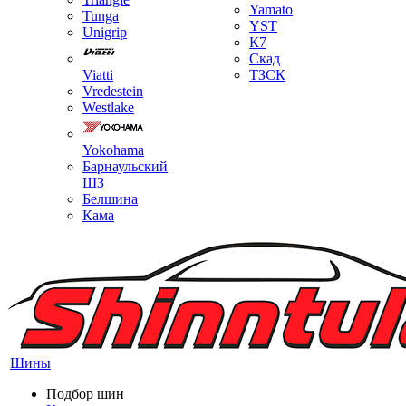
Yamato
Tunga
YST
Unigrip
К7
Скад
Viatti
ТЗСК
Vredestein
Westlake
Yokohama
Барнаульский
ШЗ
Белшина
Кама
Шины
Подбор шин