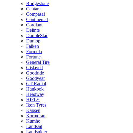
Bridgestone
Centara
Compasal
Continental
Cordiant
Delinte
DoubleStar
Dunlop
Falken
Formula
Fortune
General Tire
Gislaved
Goodride
Goodyear
GT Radial
Hankook
Headway
HIFLY
Ikon Tyres
Kapsen
Kormoran
Kumho
Landsail
Landspider