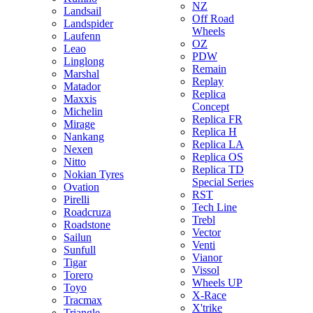
NZ
Landsail
Off Road
Landspider
Wheels
Laufenn
OZ
Leao
PDW
Linglong
Remain
Marshal
Replay
Matador
Replica
Maxxis
Concept
Michelin
Replica FR
Mirage
Replica H
Nankang
Replica LA
Nexen
Replica OS
Nitto
Replica TD
Nokian Tyres
Special Series
Ovation
RST
Pirelli
Tech Line
Roadcruza
Trebl
Roadstone
Vector
Sailun
Venti
Sunfull
Vianor
Tigar
Vissol
Torero
Wheels UP
Toyo
X-Race
Tracmax
X'trike
Triangle