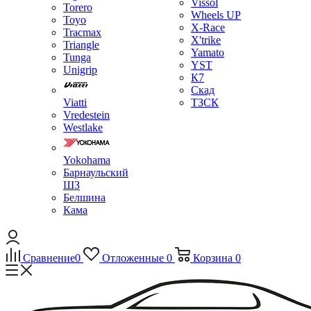
Vissol
Torero
Wheels UP
Toyo
X-Race
Tracmax
X'trike
Triangle
Yamato
Tunga
YST
Unigrip
К7
Скад
Viatti
ТЗСК
Vredestein
Westlake
Yokohama
Барнаульский
ШЗ
Белшина
Кама
Сравнение
0
Отложенные
0
Корзина
0