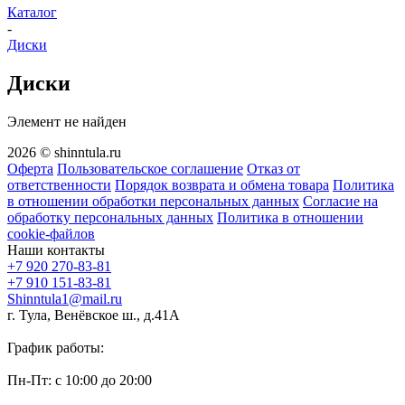
Каталог
-
Диски
Диски
Элемент не найден
2026 © shinntula.ru
Оферта
Пользовательское соглашение
Отказ от
ответственности
Порядок возврата и обмена товара
Политика
в отношении обработки персональных данных
Согласие на
обработку персональных данных
Политика в отношении
cookie-файлов
Наши контакты
+7 920 270-83-81
+7 910 151-83-81
Shinntula1@mail.ru
г. Тула, Венёвское ш., д.41А
График работы:
Пн-Пт: с 10:00 до 20:00