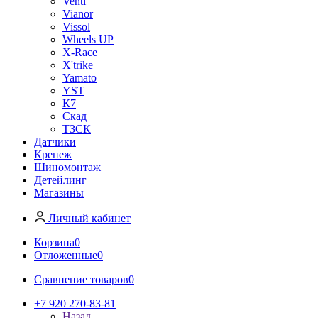
Venti
Vianor
Vissol
Wheels UP
X-Race
X'trike
Yamato
YST
К7
Скад
ТЗСК
Датчики
Крепеж
Шиномонтаж
Детейлинг
Магазины
Личный кабинет
Корзина
0
Отложенные
0
Сравнение товаров
0
+7 920 270-83-81
Назад