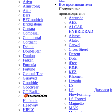
Arivo
Все производители
Armstrong
Популярные
Attar
производители
Bars
Accuride
BFGoodrich
AEZ
Bridgestone
ALCAR
Centara
HYBRIDRAD
Compasal
Alcasta
Continental
Alutec
Cordiant
Carwel
Delinte
Cross Street
DoubleStar
Dezent
Dunlop
Dotz
Falken
iFree
Formula
K&K
Fortune
KFZ
General Tire
Khomen
Gislaved
Lizardo
Goodride
LS
Goodyear
LS
Датчики
GT Radial
FlowForming
LS Forged
Hankook
Magnetto
Headway
MAK
HIFLY