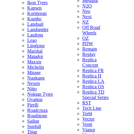
Megami
Ikon Tyres
N2O
Kapsen
Neo
Kormoran
Next
Kumho
NZ
Landsail
Off Road
Landspider
Wheels
Laufenn
OZ
Leao
PDW
Linglong
Remain
Marshal
Replay
Matador
Replica
Maxxis
Concept
Michelin
Replica FR
Mirage
Replica H
Nankang
Replica LA
Nexen
Replica OS
Nitto
Replica TD
Nokian Tyres
Special Series
Ovation
RST
Pirelli
Tech Line
Roadcruza
Trebl
Roadstone
Vector
Sailun
Venti
Sunfull
Vianor
Tigar