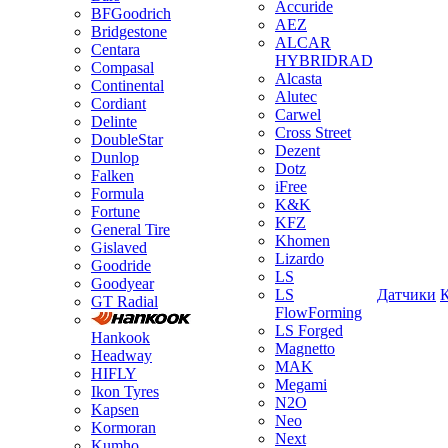
Accuride
BFGoodrich
AEZ
Bridgestone
ALCAR
Centara
HYBRIDRAD
Compasal
Alcasta
Continental
Alutec
Cordiant
Carwel
Delinte
Cross Street
DoubleStar
Dezent
Dunlop
Dotz
Falken
iFree
Formula
K&K
Fortune
KFZ
General Tire
Khomen
Gislaved
Lizardo
Goodride
LS
Goodyear
LS
Датчики
GT Radial
FlowForming
LS Forged
Hankook
Magnetto
Headway
MAK
HIFLY
Megami
Ikon Tyres
N2O
Kapsen
Neo
Kormoran
Next
Kumho