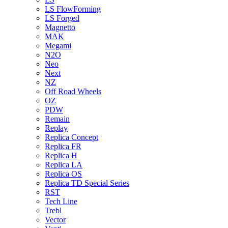
LS FlowForming
LS Forged
Magnetto
MAK
Megami
N2O
Neo
Next
NZ
Off Road Wheels
OZ
PDW
Remain
Replay
Replica Concept
Replica FR
Replica H
Replica LA
Replica OS
Replica TD Special Series
RST
Tech Line
Trebl
Vector