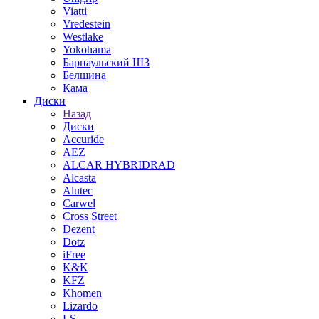
Viatti
Vredestein
Westlake
Yokohama
Барнаульский ШЗ
Белшина
Кама
Диски
Назад
Диски
Accuride
AEZ
ALCAR HYBRIDRAD
Alcasta
Alutec
Carwel
Cross Street
Dezent
Dotz
iFree
K&K
KFZ
Khomen
Lizardo
LS