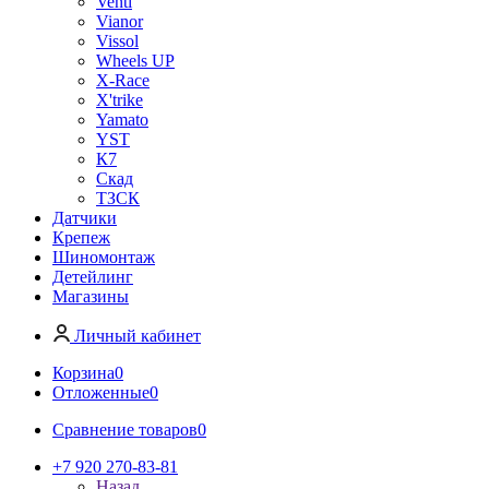
Venti
Vianor
Vissol
Wheels UP
X-Race
X'trike
Yamato
YST
К7
Скад
ТЗСК
Датчики
Крепеж
Шиномонтаж
Детейлинг
Магазины
Личный кабинет
Корзина
0
Отложенные
0
Сравнение товаров
0
+7 920 270-83-81
Назад