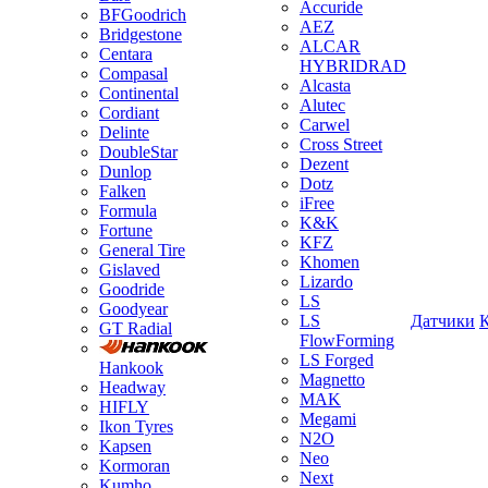
Accuride
BFGoodrich
AEZ
Bridgestone
ALCAR
Centara
HYBRIDRAD
Compasal
Alcasta
Continental
Alutec
Cordiant
Carwel
Delinte
Cross Street
DoubleStar
Dezent
Dunlop
Dotz
Falken
iFree
Formula
K&K
Fortune
KFZ
General Tire
Khomen
Gislaved
Lizardo
Goodride
LS
Goodyear
LS
Датчики
GT Radial
FlowForming
LS Forged
Hankook
Magnetto
Headway
MAK
HIFLY
Megami
Ikon Tyres
N2O
Kapsen
Neo
Kormoran
Next
Kumho