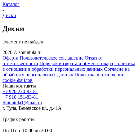
Каталог
-
Диски
Диски
Элемент не найден
2026 © shinntula.ru
Оферта
Пользовательское соглашение
Отказ от
ответственности
Порядок возврата и обмена товара
Политика
в отношении обработки персональных данных
Согласие на
обработку персональных данных
Политика в отношении
cookie-файлов
Наши контакты
+7 920 270-83-81
+7 910 151-83-81
Shinntula1@mail.ru
г. Тула, Венёвское ш., д.41А
График работы:
Пн-Пт: с 10:00 до 20:00