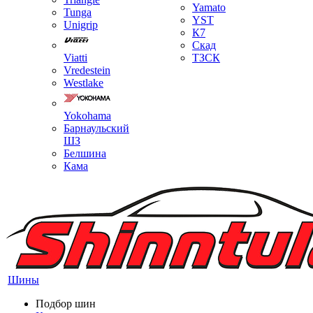
Yamato
Tunga
YST
Unigrip
К7
Скад
Viatti
ТЗСК
Vredestein
Westlake
Yokohama
Барнаульский
ШЗ
Белшина
Кама
Шины
Подбор шин