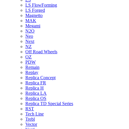
LS FlowForming
LS Forged
Magnetto
MAK
Megami
N2O
Neo
Next
NZ
Off Road Wheels
OZ
PDW
Remain
Replay
Replica Concept
Replica FR
Replica H
Replica LA
Replica OS
Replica TD Special Series
RST
Tech Line
Trebl
Vector