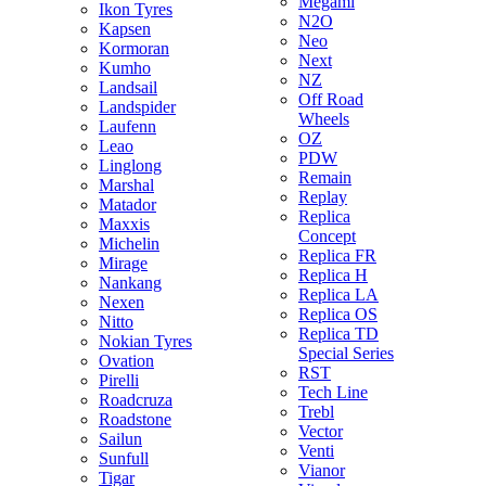
Megami
Ikon Tyres
N2O
Kapsen
Neo
Kormoran
Next
Kumho
NZ
Landsail
Off Road
Landspider
Wheels
Laufenn
OZ
Leao
PDW
Linglong
Remain
Marshal
Replay
Matador
Replica
Maxxis
Concept
Michelin
Replica FR
Mirage
Replica H
Nankang
Replica LA
Nexen
Replica OS
Nitto
Replica TD
Nokian Tyres
Special Series
Ovation
RST
Pirelli
Tech Line
Roadcruza
Trebl
Roadstone
Vector
Sailun
Venti
Sunfull
Vianor
Tigar