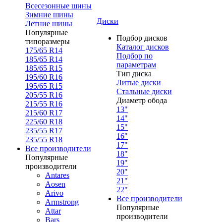
Всесезонные шины
Зимние шины
Диски
Летние шины
Популярные
Подбор дисков
типоразмеры
Каталог дисков
175/65 R14
Подбор по
185/65 R14
параметрам
185/65 R15
Тип диска
195/60 R16
Литые диски
195/65 R15
Стальные диски
205/55 R16
Диаметр обода
215/55 R16
13"
215/60 R17
14"
225/60 R18
15"
235/55 R17
16"
235/55 R18
17"
Все производители
18"
Популярные
19"
производители
20"
Antares
21"
Aosen
22"
Arivo
Все производители
Armstrong
Популярные
Attar
производители
Bars