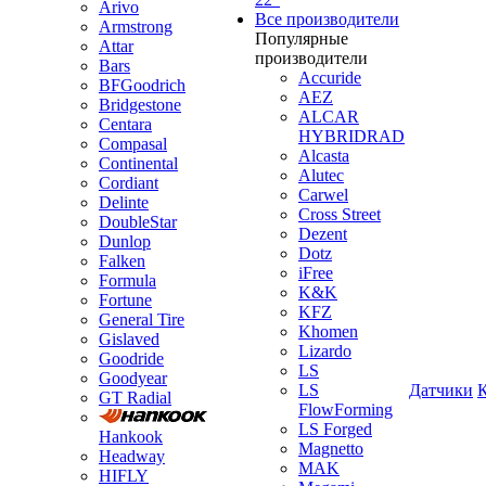
Arivo
Все производители
Armstrong
Популярные
Attar
производители
Bars
Accuride
BFGoodrich
AEZ
Bridgestone
ALCAR
Centara
HYBRIDRAD
Compasal
Alcasta
Continental
Alutec
Cordiant
Carwel
Delinte
Cross Street
DoubleStar
Dezent
Dunlop
Dotz
Falken
iFree
Formula
K&K
Fortune
KFZ
General Tire
Khomen
Gislaved
Lizardo
Goodride
LS
Goodyear
LS
Датчики
GT Radial
FlowForming
LS Forged
Hankook
Magnetto
Headway
MAK
HIFLY