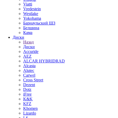
Viatti
Vredestein
Westlake
Yokohama
Барнаульский ШЗ
Белшина
Кама
Диски
Назад
Диски
Accuride
AEZ
ALCAR HYBRIDRAD
Alcasta
Alutec
Carwel
Cross Street
Dezent
Dotz
iFree
K&K
KFZ
Khomen
Lizardo
LS