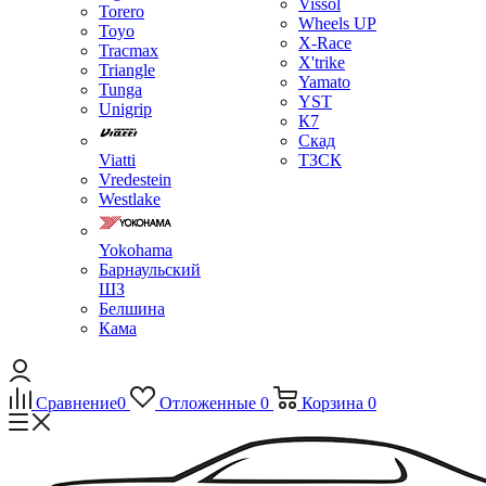
Vissol
Torero
Wheels UP
Toyo
X-Race
Tracmax
X'trike
Triangle
Yamato
Tunga
YST
Unigrip
К7
Скад
Viatti
ТЗСК
Vredestein
Westlake
Yokohama
Барнаульский
ШЗ
Белшина
Кама
Сравнение
0
Отложенные
0
Корзина
0