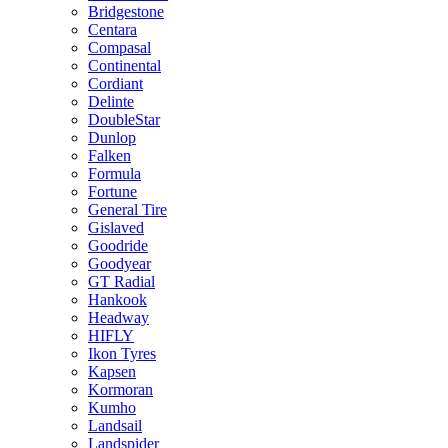
Bridgestone
Centara
Compasal
Continental
Cordiant
Delinte
DoubleStar
Dunlop
Falken
Formula
Fortune
General Tire
Gislaved
Goodride
Goodyear
GT Radial
Hankook
Headway
HIFLY
Ikon Tyres
Kapsen
Kormoran
Kumho
Landsail
Landspider