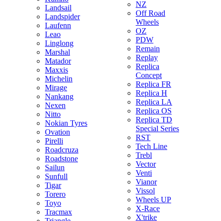
NZ
Landsail
Off Road
Landspider
Wheels
Laufenn
OZ
Leao
PDW
Linglong
Remain
Marshal
Replay
Matador
Replica
Maxxis
Concept
Michelin
Replica FR
Mirage
Replica H
Nankang
Replica LA
Nexen
Replica OS
Nitto
Replica TD
Nokian Tyres
Special Series
Ovation
RST
Pirelli
Tech Line
Roadcruza
Trebl
Roadstone
Vector
Sailun
Venti
Sunfull
Vianor
Tigar
Vissol
Torero
Wheels UP
Toyo
X-Race
Tracmax
X'trike
Triangle