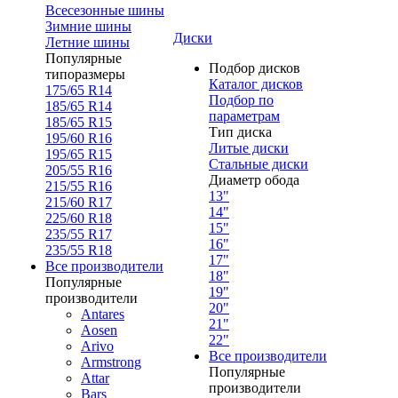
Всесезонные шины
Зимние шины
Диски
Летние шины
Популярные
Подбор дисков
типоразмеры
Каталог дисков
175/65 R14
Подбор по
185/65 R14
параметрам
185/65 R15
Тип диска
195/60 R16
Литые диски
195/65 R15
Стальные диски
205/55 R16
Диаметр обода
215/55 R16
13"
215/60 R17
14"
225/60 R18
15"
235/55 R17
16"
235/55 R18
17"
Все производители
18"
Популярные
19"
производители
20"
Antares
21"
Aosen
22"
Arivo
Все производители
Armstrong
Популярные
Attar
производители
Bars