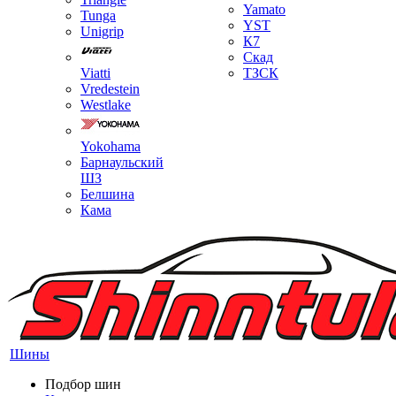
Yamato
Tunga
YST
Unigrip
К7
Скад
Viatti
ТЗСК
Vredestein
Westlake
Yokohama
Барнаульский
ШЗ
Белшина
Кама
Шины
Подбор шин