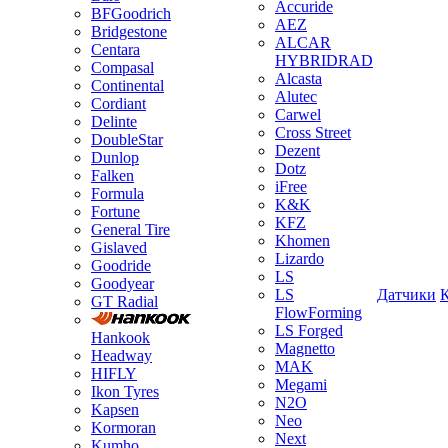
Accuride
BFGoodrich
AEZ
Bridgestone
ALCAR
Centara
HYBRIDRAD
Compasal
Alcasta
Continental
Alutec
Cordiant
Carwel
Delinte
Cross Street
DoubleStar
Dezent
Dunlop
Dotz
Falken
iFree
Formula
K&K
Fortune
KFZ
General Tire
Khomen
Gislaved
Lizardo
Goodride
LS
Goodyear
LS
Датчики
GT Radial
FlowForming
LS Forged
Hankook
Magnetto
Headway
MAK
HIFLY
Megami
Ikon Tyres
N2O
Kapsen
Neo
Kormoran
Next
Kumho