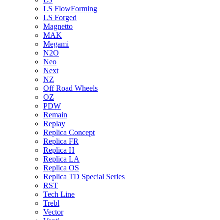
LS FlowForming
LS Forged
Magnetto
MAK
Megami
N2O
Neo
Next
NZ
Off Road Wheels
OZ
PDW
Remain
Replay
Replica Concept
Replica FR
Replica H
Replica LA
Replica OS
Replica TD Special Series
RST
Tech Line
Trebl
Vector