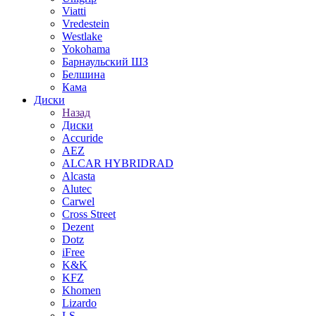
Viatti
Vredestein
Westlake
Yokohama
Барнаульский ШЗ
Белшина
Кама
Диски
Назад
Диски
Accuride
AEZ
ALCAR HYBRIDRAD
Alcasta
Alutec
Carwel
Cross Street
Dezent
Dotz
iFree
K&K
KFZ
Khomen
Lizardo
LS