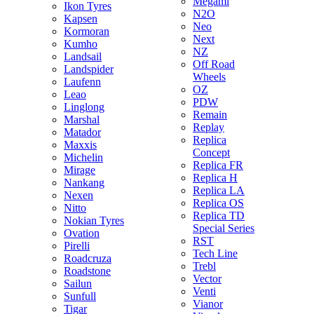
Megami
Ikon Tyres
N2O
Kapsen
Neo
Kormoran
Next
Kumho
NZ
Landsail
Off Road
Landspider
Wheels
Laufenn
OZ
Leao
PDW
Linglong
Remain
Marshal
Replay
Matador
Replica
Maxxis
Concept
Michelin
Replica FR
Mirage
Replica H
Nankang
Replica LA
Nexen
Replica OS
Nitto
Replica TD
Nokian Tyres
Special Series
Ovation
RST
Pirelli
Tech Line
Roadcruza
Trebl
Roadstone
Vector
Sailun
Venti
Sunfull
Vianor
Tigar