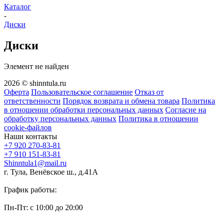
Каталог
-
Диски
Диски
Элемент не найден
2026 © shinntula.ru
Оферта
Пользовательское соглашение
Отказ от
ответственности
Порядок возврата и обмена товара
Политика
в отношении обработки персональных данных
Согласие на
обработку персональных данных
Политика в отношении
cookie-файлов
Наши контакты
+7 920 270-83-81
+7 910 151-83-81
Shinntula1@mail.ru
г. Тула, Венёвское ш., д.41А
График работы:
Пн-Пт: с 10:00 до 20:00