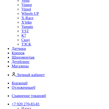
Venti
Vianor
Vissol
Wheels UP
X-Race
X'trike
Yamato
YST
К7
Скад
ТЗСК
Датчики
Крепеж
Шиномонтаж
Детейлинг
Магазины
Личный кабинет
Корзина
0
Отложенные
0
Сравнение товаров
0
+7 920 270-83-81
Назад