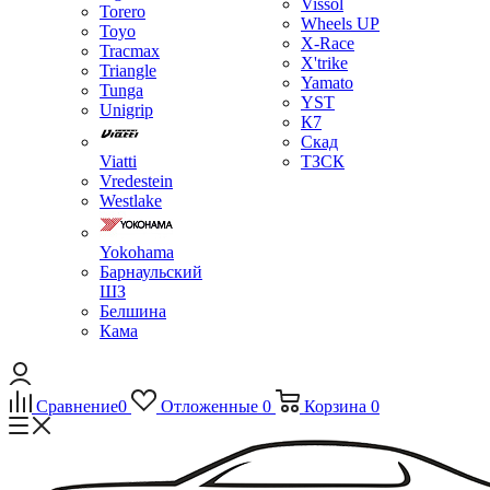
Vissol
Torero
Wheels UP
Toyo
X-Race
Tracmax
X'trike
Triangle
Yamato
Tunga
YST
Unigrip
К7
Скад
Viatti
ТЗСК
Vredestein
Westlake
Yokohama
Барнаульский
ШЗ
Белшина
Кама
Сравнение
0
Отложенные
0
Корзина
0