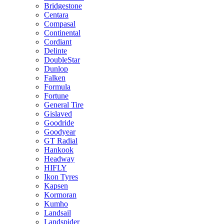
Bridgestone
Centara
Compasal
Continental
Cordiant
Delinte
DoubleStar
Dunlop
Falken
Formula
Fortune
General Tire
Gislaved
Goodride
Goodyear
GT Radial
Hankook
Headway
HIFLY
Ikon Tyres
Kapsen
Kormoran
Kumho
Landsail
Landspider