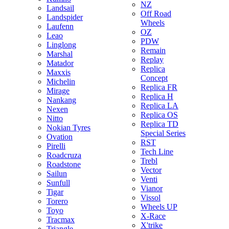
NZ
Landsail
Off Road
Landspider
Wheels
Laufenn
OZ
Leao
PDW
Linglong
Remain
Marshal
Replay
Matador
Replica
Maxxis
Concept
Michelin
Replica FR
Mirage
Replica H
Nankang
Replica LA
Nexen
Replica OS
Nitto
Replica TD
Nokian Tyres
Special Series
Ovation
RST
Pirelli
Tech Line
Roadcruza
Trebl
Roadstone
Vector
Sailun
Venti
Sunfull
Vianor
Tigar
Vissol
Torero
Wheels UP
Toyo
X-Race
Tracmax
X'trike
Triangle