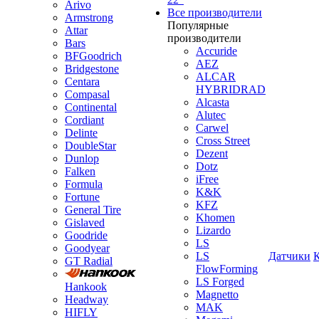
Arivo
Все производители
Armstrong
Популярные
Attar
производители
Bars
Accuride
BFGoodrich
AEZ
Bridgestone
ALCAR
Centara
HYBRIDRAD
Compasal
Alcasta
Continental
Alutec
Cordiant
Carwel
Delinte
Cross Street
DoubleStar
Dezent
Dunlop
Dotz
Falken
iFree
Formula
K&K
Fortune
KFZ
General Tire
Khomen
Gislaved
Lizardo
Goodride
LS
Goodyear
LS
Датчики
GT Radial
FlowForming
LS Forged
Hankook
Magnetto
Headway
MAK
HIFLY