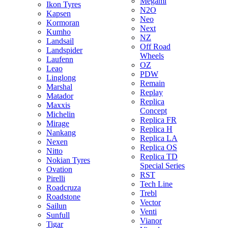
Megami
Ikon Tyres
N2O
Kapsen
Neo
Kormoran
Next
Kumho
NZ
Landsail
Off Road
Landspider
Wheels
Laufenn
OZ
Leao
PDW
Linglong
Remain
Marshal
Replay
Matador
Replica
Maxxis
Concept
Michelin
Replica FR
Mirage
Replica H
Nankang
Replica LA
Nexen
Replica OS
Nitto
Replica TD
Nokian Tyres
Special Series
Ovation
RST
Pirelli
Tech Line
Roadcruza
Trebl
Roadstone
Vector
Sailun
Venti
Sunfull
Vianor
Tigar