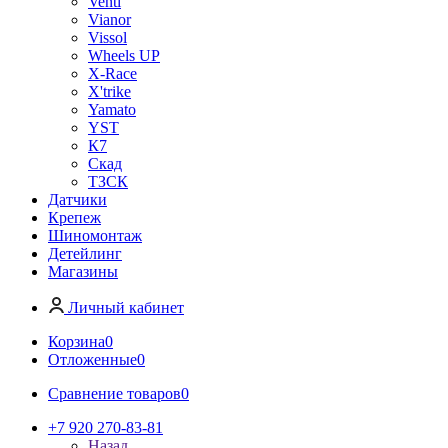
Venti
Vianor
Vissol
Wheels UP
X-Race
X'trike
Yamato
YST
К7
Скад
ТЗСК
Датчики
Крепеж
Шиномонтаж
Детейлинг
Магазины
Личный кабинет
Корзина
0
Отложенные
0
Сравнение товаров
0
+7 920 270-83-81
Назад