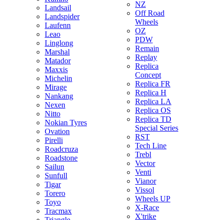
NZ
Landsail
Off Road
Landspider
Wheels
Laufenn
OZ
Leao
PDW
Linglong
Remain
Marshal
Replay
Matador
Replica
Maxxis
Concept
Michelin
Replica FR
Mirage
Replica H
Nankang
Replica LA
Nexen
Replica OS
Nitto
Replica TD
Nokian Tyres
Special Series
Ovation
RST
Pirelli
Tech Line
Roadcruza
Trebl
Roadstone
Vector
Sailun
Venti
Sunfull
Vianor
Tigar
Vissol
Torero
Wheels UP
Toyo
X-Race
Tracmax
X'trike
Triangle