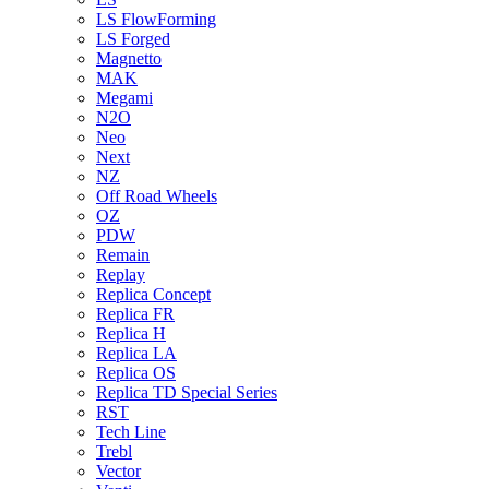
LS FlowForming
LS Forged
Magnetto
MAK
Megami
N2O
Neo
Next
NZ
Off Road Wheels
OZ
PDW
Remain
Replay
Replica Concept
Replica FR
Replica H
Replica LA
Replica OS
Replica TD Special Series
RST
Tech Line
Trebl
Vector