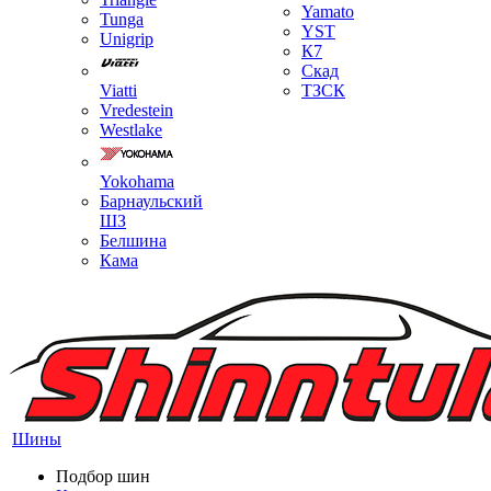
Yamato
Tunga
YST
Unigrip
К7
Скад
Viatti
ТЗСК
Vredestein
Westlake
Yokohama
Барнаульский
ШЗ
Белшина
Кама
Шины
Подбор шин