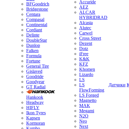
Accuride
BFGoodrich
AEZ
Bridgestone
ALCAR
Centara
HYBRIDRAD
Compasal
Alcasta
Continental
Alutec
Cordiant
Carwel
Delinte
Cross Street
DoubleStar
Dezent
Dunlop
Dotz
Falken
iFree
Formula
K&K
Fortune
KFZ
General Tire
Khomen
Gislaved
Lizardo
Goodride
LS
Goodyear
LS
Датчики
GT Radial
FlowForming
LS Forged
Hankook
Magnetto
Headway
MAK
HIFLY
Megami
Ikon Tyres
N2O
Kapsen
Neo
Kormoran
Next
Kumho