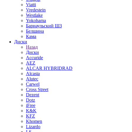
Viatti
Vredestein
Westlake
Yokohama
Барнаульский ШЗ
Белшина
Кама
Диски
Назад
Диски
Accuride
AEZ
ALCAR HYBRIDRAD
Alcasta
Alutec
Carwel
Cross Street
Dezent
Dotz
iFree
K&K
KFZ
Khomen
Lizardo
LS