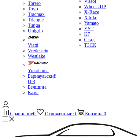
Vissol
Torero
Wheels UP
Toyo
X-Race
Tracmax
X'trike
Triangle
Yamato
Tunga
YST
Unigrip
К7
Скад
Viatti
ТЗСК
Vredestein
Westlake
Yokohama
Барнаульский
ШЗ
Белшина
Кама
Сравнение
0
Отложенные
0
Корзина
0