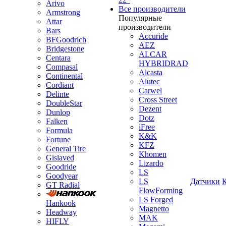
Arivo
Все производители
Armstrong
Популярные
Attar
производители
Bars
Accuride
BFGoodrich
AEZ
Bridgestone
ALCAR
Centara
HYBRIDRAD
Compasal
Alcasta
Continental
Alutec
Cordiant
Carwel
Delinte
Cross Street
DoubleStar
Dezent
Dunlop
Dotz
Falken
iFree
Formula
K&K
Fortune
KFZ
General Tire
Khomen
Gislaved
Lizardo
Goodride
LS
Goodyear
LS
Датчики
GT Radial
FlowForming
LS Forged
Hankook
Magnetto
Headway
MAK
HIFLY