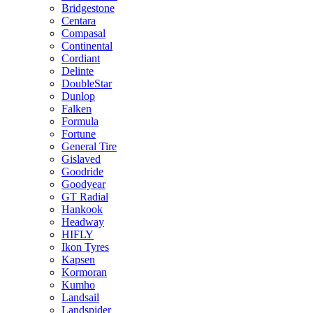
Bridgestone
Centara
Compasal
Continental
Cordiant
Delinte
DoubleStar
Dunlop
Falken
Formula
Fortune
General Tire
Gislaved
Goodride
Goodyear
GT Radial
Hankook
Headway
HIFLY
Ikon Tyres
Kapsen
Kormoran
Kumho
Landsail
Landspider