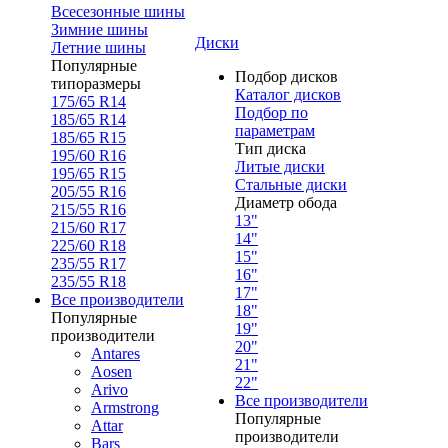
Всесезонные шины
Зимние шины
Диски
Летние шины
Популярные
Подбор дисков
типоразмеры
Каталог дисков
175/65 R14
Подбор по
185/65 R14
параметрам
185/65 R15
Тип диска
195/60 R16
Литые диски
195/65 R15
Стальные диски
205/55 R16
Диаметр обода
215/55 R16
13"
215/60 R17
14"
225/60 R18
15"
235/55 R17
16"
235/55 R18
17"
Все производители
18"
Популярные
19"
производители
20"
Antares
21"
Aosen
22"
Arivo
Все производители
Armstrong
Популярные
Attar
производители
Bars