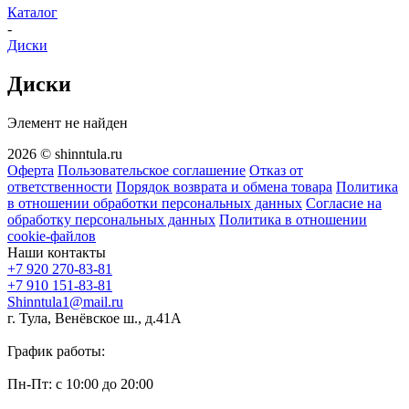
Каталог
-
Диски
Диски
Элемент не найден
2026 © shinntula.ru
Оферта
Пользовательское соглашение
Отказ от
ответственности
Порядок возврата и обмена товара
Политика
в отношении обработки персональных данных
Согласие на
обработку персональных данных
Политика в отношении
cookie-файлов
Наши контакты
+7 920 270-83-81
+7 910 151-83-81
Shinntula1@mail.ru
г. Тула, Венёвское ш., д.41А
График работы:
Пн-Пт: с 10:00 до 20:00