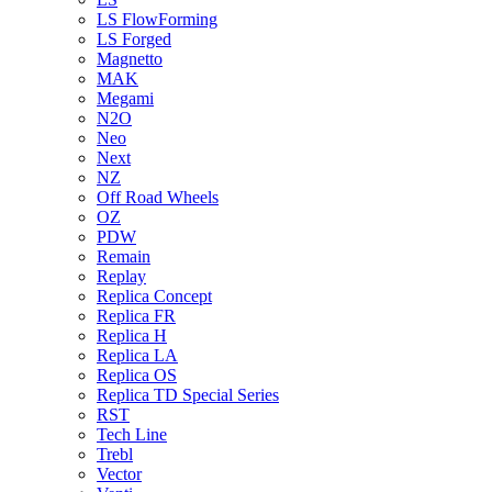
LS FlowForming
LS Forged
Magnetto
MAK
Megami
N2O
Neo
Next
NZ
Off Road Wheels
OZ
PDW
Remain
Replay
Replica Concept
Replica FR
Replica H
Replica LA
Replica OS
Replica TD Special Series
RST
Tech Line
Trebl
Vector