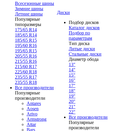
Всесезонные шины
Зимние шины
Диски
Летние шины
Популярные
Подбор дисков
типоразмеры
Каталог дисков
175/65 R14
Подбор по
185/65 R14
параметрам
185/65 R15
Тип диска
195/60 R16
Литые диски
195/65 R15
Стальные диски
205/55 R16
Диаметр обода
215/55 R16
13"
215/60 R17
14"
225/60 R18
15"
235/55 R17
16"
235/55 R18
17"
Все производители
18"
Популярные
19"
производители
20"
Antares
21"
Aosen
22"
Arivo
Все производители
Armstrong
Популярные
Attar
производители
Bars