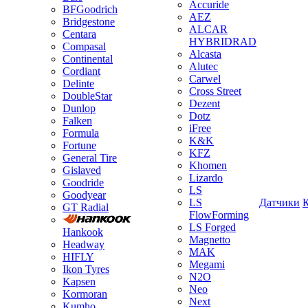
Accuride
BFGoodrich
AEZ
Bridgestone
ALCAR
Centara
HYBRIDRAD
Compasal
Alcasta
Continental
Alutec
Cordiant
Carwel
Delinte
Cross Street
DoubleStar
Dezent
Dunlop
Dotz
Falken
iFree
Formula
K&K
Fortune
KFZ
General Tire
Khomen
Gislaved
Lizardo
Goodride
LS
Goodyear
LS
Датчики
GT Radial
FlowForming
LS Forged
Hankook
Magnetto
Headway
MAK
HIFLY
Megami
Ikon Tyres
N2O
Kapsen
Neo
Kormoran
Next
Kumho