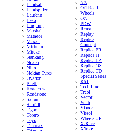
NZ
Landsail
Off Road
Landspider
Wheels
Laufenn
OZ
Leao
PDW
Linglong
Remain
Marshal
Replay
Matador
Replica
Maxxis
Concept
Michelin
Replica FR
Mirage
Replica H
Nankang
Replica LA
Nexen
Replica OS
Nitto
Replica TD
Nokian Tyres
Special Series
Ovation
RST
Pirelli
Tech Line
Roadcruza
Trebl
Roadstone
Vector
Sailun
Venti
Sunfull
Vianor
Tigar
Vissol
Torero
Wheels UP
Toyo
X-Race
Tracmax
X'trike
Triangle