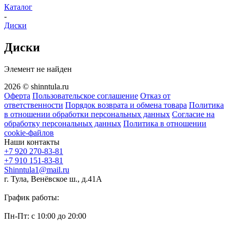
Каталог
-
Диски
Диски
Элемент не найден
2026 © shinntula.ru
Оферта
Пользовательское соглашение
Отказ от
ответственности
Порядок возврата и обмена товара
Политика
в отношении обработки персональных данных
Согласие на
обработку персональных данных
Политика в отношении
cookie-файлов
Наши контакты
+7 920 270-83-81
+7 910 151-83-81
Shinntula1@mail.ru
г. Тула, Венёвское ш., д.41А
График работы:
Пн-Пт: с 10:00 до 20:00