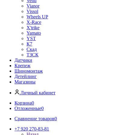
Venti
Vianor
Vissol
Wheels UP
X-Race
X'trike
Yamato
YST
К7
Скад
ТЗСК
Датчики
Крепеж
Шиномонтаж
Детейлинг
Магазины
Личный кабинет
Корзина
0
Отложенные
0
Сравнение товаров
0
+7 920 270-83-81
Назад