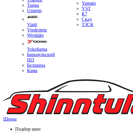
Yamato
Tunga
YST
Unigrip
К7
Скад
Viatti
ТЗСК
Vredestein
Westlake
Yokohama
Барнаульский
ШЗ
Белшина
Кама
Шины
Подбор шин