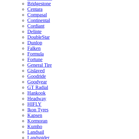
Bridgestone
Centara
Compasal
Continental
Cordiant
Delinte
DoubleStar
Dunlop
Falken
Formula
Fortune
General Tire
Gislaved
Goodride
Goodyear
GT Radial
Hankook
Headway
HIFLY
Ikon Tyres
Kapsen
Kormoran
Kumho
Landsail
Landspider