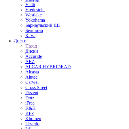
Viatti
Vredestein
Westlake
Yokohama
Барнаульский ШЗ
Белшина
Кама
Диски
Назад
Диски
Accuride
AEZ
ALCAR HYBRIDRAD
Alcasta
Alutec
Carwel
Cross Street
Dezent
Dotz
iFree
K&K
KFZ
Khomen
Lizardo
LS