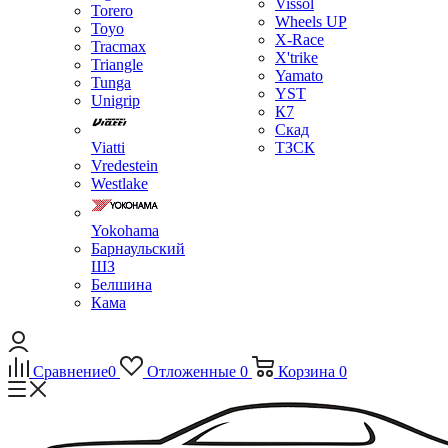
Vissol
Torero
Wheels UP
Toyo
X-Race
Tracmax
X'trike
Triangle
Yamato
Tunga
YST
Unigrip
К7
Скад
Viatti
ТЗСК
Vredestein
Westlake
Yokohama
Барнаульский
ШЗ
Белшина
Кама
Сравнение
0
Отложенные
0
Корзина
0