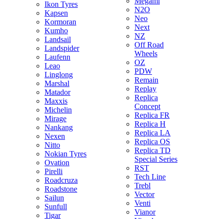
Megami
Ikon Tyres
N2O
Kapsen
Neo
Kormoran
Next
Kumho
NZ
Landsail
Off Road
Landspider
Wheels
Laufenn
OZ
Leao
PDW
Linglong
Remain
Marshal
Replay
Matador
Replica
Maxxis
Concept
Michelin
Replica FR
Mirage
Replica H
Nankang
Replica LA
Nexen
Replica OS
Nitto
Replica TD
Nokian Tyres
Special Series
Ovation
RST
Pirelli
Tech Line
Roadcruza
Trebl
Roadstone
Vector
Sailun
Venti
Sunfull
Vianor
Tigar