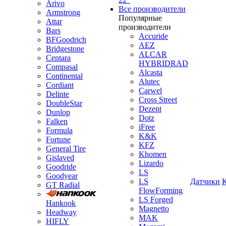
Arivo
Все производители
Armstrong
Популярные
Attar
производители
Bars
Accuride
BFGoodrich
AEZ
Bridgestone
ALCAR
Centara
HYBRIDRAD
Compasal
Alcasta
Continental
Alutec
Cordiant
Carwel
Delinte
Cross Street
DoubleStar
Dezent
Dunlop
Dotz
Falken
iFree
Formula
K&K
Fortune
KFZ
General Tire
Khomen
Gislaved
Lizardo
Goodride
LS
Goodyear
LS
Датчики
GT Radial
FlowForming
LS Forged
Hankook
Magnetto
Headway
MAK
HIFLY