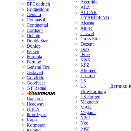
Accuride
BFGoodrich
AEZ
Bridgestone
ALCAR
Centara
HYBRIDRAD
Compasal
Alcasta
Continental
Alutec
Cordiant
Carwel
Delinte
Cross Street
DoubleStar
Dezent
Dunlop
Dotz
Falken
iFree
Formula
K&K
Fortune
KFZ
General Tire
Khomen
Gislaved
Lizardo
Goodride
LS
Goodyear
LS
Датчики
GT Radial
FlowForming
LS Forged
Hankook
Magnetto
Headway
MAK
HIFLY
Megami
Ikon Tyres
N2O
Kapsen
Neo
Kormoran
Next
Kumho