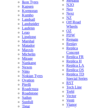
Megami
Ikon Tyres
N2O
Kapsen
Neo
Kormoran
Next
Kumho
NZ
Landsail
Off Road
Landspider
Wheels
Laufenn
OZ
Leao
PDW
Linglong
Remain
Marshal
Replay
Matador
Replica
Maxxis
Concept
Michelin
Replica FR
Mirage
Replica H
Nankang
Replica LA
Nexen
Replica OS
Nitto
Replica TD
Nokian Tyres
Special Series
Ovation
RST
Pirelli
Tech Line
Roadcruza
Trebl
Roadstone
Vector
Sailun
Venti
Sunfull
Vianor
Tigar