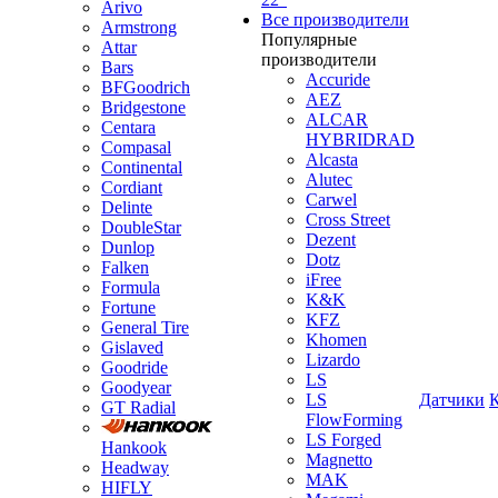
Arivo
Все производители
Armstrong
Популярные
Attar
производители
Bars
Accuride
BFGoodrich
AEZ
Bridgestone
ALCAR
Centara
HYBRIDRAD
Compasal
Alcasta
Continental
Alutec
Cordiant
Carwel
Delinte
Cross Street
DoubleStar
Dezent
Dunlop
Dotz
Falken
iFree
Formula
K&K
Fortune
KFZ
General Tire
Khomen
Gislaved
Lizardo
Goodride
LS
Goodyear
LS
Датчики
GT Radial
FlowForming
LS Forged
Hankook
Magnetto
Headway
MAK
HIFLY