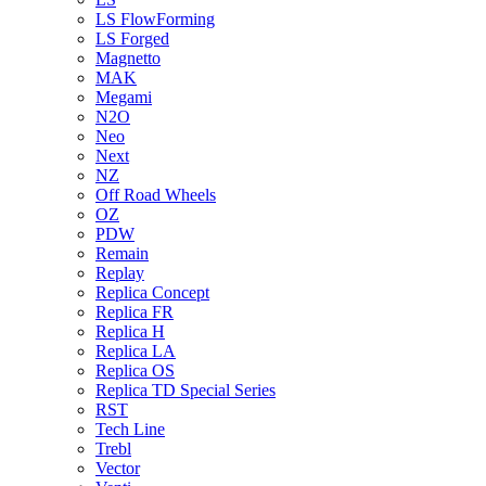
LS FlowForming
LS Forged
Magnetto
MAK
Megami
N2O
Neo
Next
NZ
Off Road Wheels
OZ
PDW
Remain
Replay
Replica Concept
Replica FR
Replica H
Replica LA
Replica OS
Replica TD Special Series
RST
Tech Line
Trebl
Vector