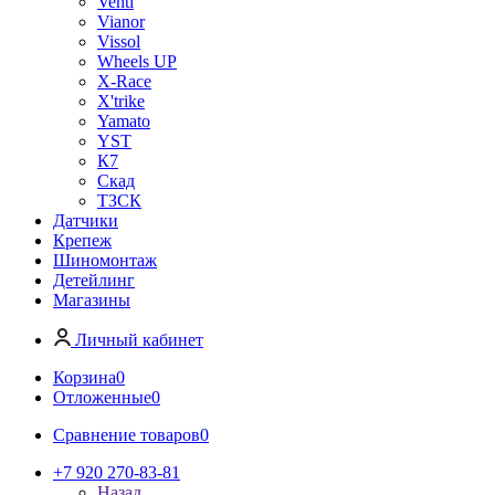
Venti
Vianor
Vissol
Wheels UP
X-Race
X'trike
Yamato
YST
К7
Скад
ТЗСК
Датчики
Крепеж
Шиномонтаж
Детейлинг
Магазины
Личный кабинет
Корзина
0
Отложенные
0
Сравнение товаров
0
+7 920 270-83-81
Назад