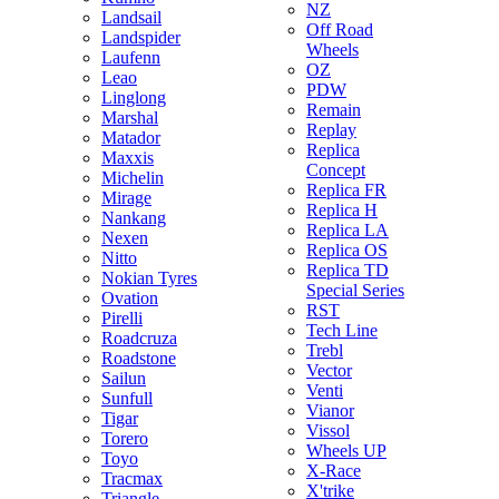
NZ
Landsail
Off Road
Landspider
Wheels
Laufenn
OZ
Leao
PDW
Linglong
Remain
Marshal
Replay
Matador
Replica
Maxxis
Concept
Michelin
Replica FR
Mirage
Replica H
Nankang
Replica LA
Nexen
Replica OS
Nitto
Replica TD
Nokian Tyres
Special Series
Ovation
RST
Pirelli
Tech Line
Roadcruza
Trebl
Roadstone
Vector
Sailun
Venti
Sunfull
Vianor
Tigar
Vissol
Torero
Wheels UP
Toyo
X-Race
Tracmax
X'trike
Triangle