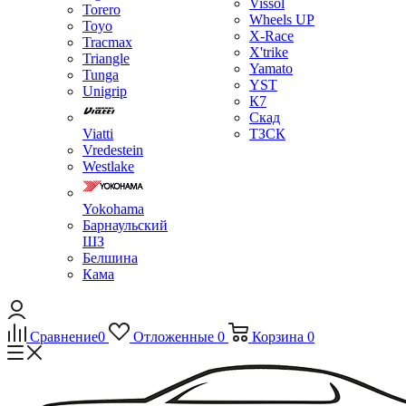
Vissol
Torero
Wheels UP
Toyo
X-Race
Tracmax
X'trike
Triangle
Yamato
Tunga
YST
Unigrip
К7
Скад
Viatti
ТЗСК
Vredestein
Westlake
Yokohama
Барнаульский
ШЗ
Белшина
Кама
Сравнение
0
Отложенные
0
Корзина
0