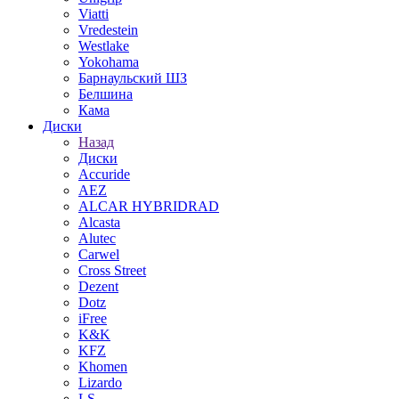
Viatti
Vredestein
Westlake
Yokohama
Барнаульский ШЗ
Белшина
Кама
Диски
Назад
Диски
Accuride
AEZ
ALCAR HYBRIDRAD
Alcasta
Alutec
Carwel
Cross Street
Dezent
Dotz
iFree
K&K
KFZ
Khomen
Lizardo
LS