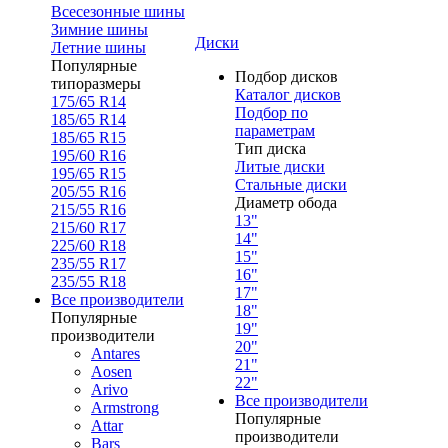
Всесезонные шины
Зимние шины
Диски
Летние шины
Популярные
Подбор дисков
типоразмеры
Каталог дисков
175/65 R14
Подбор по
185/65 R14
параметрам
185/65 R15
Тип диска
195/60 R16
Литые диски
195/65 R15
Стальные диски
205/55 R16
Диаметр обода
215/55 R16
13"
215/60 R17
14"
225/60 R18
15"
235/55 R17
16"
235/55 R18
17"
Все производители
18"
Популярные
19"
производители
20"
Antares
21"
Aosen
22"
Arivo
Все производители
Armstrong
Популярные
Attar
производители
Bars