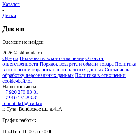
Каталог
-
Диски
Диски
Элемент не найден
2026 © shinntula.ru
Оферта
Пользовательское соглашение
Отказ от
ответственности
Порядок возврата и обмена товара
Политика
в отношении обработки персональных данных
Согласие на
обработку персональных данных
Политика в отношении
cookie-файлов
Наши контакты
+7 920 270-83-81
+7 910 151-83-81
Shinntula1@mail.ru
г. Тула, Венёвское ш., д.41А
График работы:
Пн-Пт: с 10:00 до 20:00