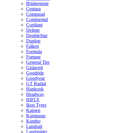
Bridgestone
Centara
Compasal
Continental
Cordiant
Delinte
DoubleStar
Dunlop
Falken
Formula
Fortune
General Tire
Gislaved
Goodride
Goodyear
GT Radial
Hankook
Headway
HIFLY
Ikon Tyres
Kapsen
Kormoran
Kumho
Landsail
Landspider