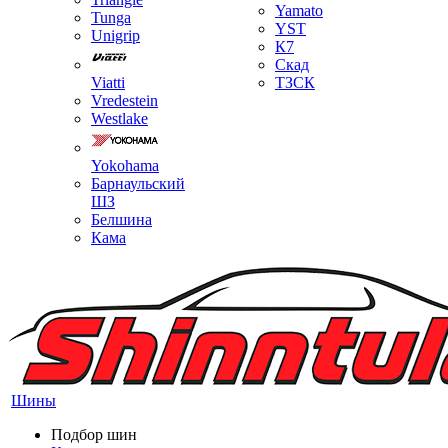
Yamato
Tunga
YST
Unigrip
К7
Скад
Viatti
ТЗСК
Vredestein
Westlake
Yokohama
Барнаульский
ШЗ
Белшина
Кама
Шины
Подбор шин