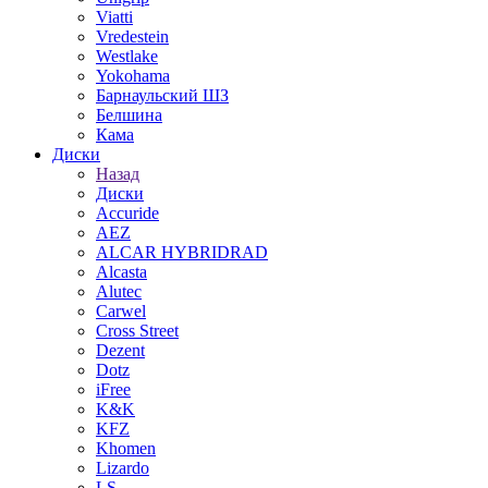
Viatti
Vredestein
Westlake
Yokohama
Барнаульский ШЗ
Белшина
Кама
Диски
Назад
Диски
Accuride
AEZ
ALCAR HYBRIDRAD
Alcasta
Alutec
Carwel
Cross Street
Dezent
Dotz
iFree
K&K
KFZ
Khomen
Lizardo
LS