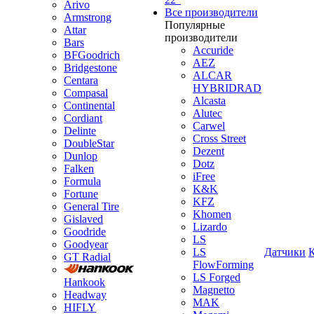
Arivo
Все производители
Armstrong
Популярные
Attar
производители
Bars
Accuride
BFGoodrich
AEZ
Bridgestone
ALCAR
Centara
HYBRIDRAD
Compasal
Alcasta
Continental
Alutec
Cordiant
Carwel
Delinte
Cross Street
DoubleStar
Dezent
Dunlop
Dotz
Falken
iFree
Formula
K&K
Fortune
KFZ
General Tire
Khomen
Gislaved
Lizardo
Goodride
LS
Goodyear
LS
Датчики
GT Radial
FlowForming
LS Forged
Hankook
Magnetto
Headway
MAK
HIFLY