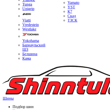
Yamato
Tunga
YST
Unigrip
К7
Скад
Viatti
ТЗСК
Vredestein
Westlake
Yokohama
Барнаульский
ШЗ
Белшина
Кама
Шины
Подбор шин