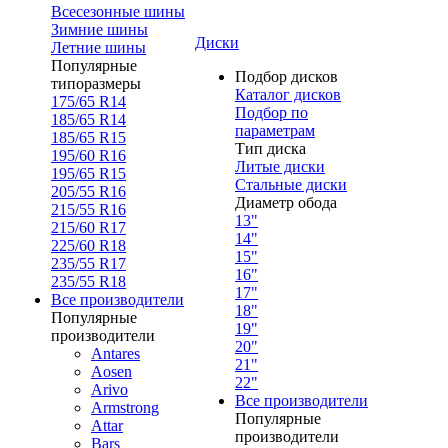
Всесезонные шины
Зимние шины
Диски
Летние шины
Популярные
Подбор дисков
типоразмеры
Каталог дисков
175/65 R14
Подбор по
185/65 R14
параметрам
185/65 R15
Тип диска
195/60 R16
Литые диски
195/65 R15
Стальные диски
205/55 R16
Диаметр обода
215/55 R16
13"
215/60 R17
14"
225/60 R18
15"
235/55 R17
16"
235/55 R18
17"
Все производители
18"
Популярные
19"
производители
20"
Antares
21"
Aosen
22"
Arivo
Все производители
Armstrong
Популярные
Attar
производители
Bars