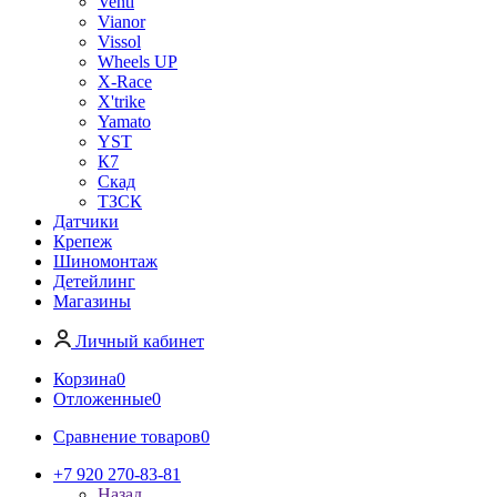
Venti
Vianor
Vissol
Wheels UP
X-Race
X'trike
Yamato
YST
К7
Скад
ТЗСК
Датчики
Крепеж
Шиномонтаж
Детейлинг
Магазины
Личный кабинет
Корзина
0
Отложенные
0
Сравнение товаров
0
+7 920 270-83-81
Назад