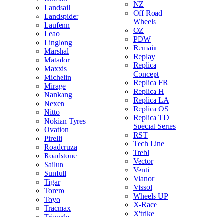
NZ
Landsail
Off Road
Landspider
Wheels
Laufenn
OZ
Leao
PDW
Linglong
Remain
Marshal
Replay
Matador
Replica
Maxxis
Concept
Michelin
Replica FR
Mirage
Replica H
Nankang
Replica LA
Nexen
Replica OS
Nitto
Replica TD
Nokian Tyres
Special Series
Ovation
RST
Pirelli
Tech Line
Roadcruza
Trebl
Roadstone
Vector
Sailun
Venti
Sunfull
Vianor
Tigar
Vissol
Torero
Wheels UP
Toyo
X-Race
Tracmax
X'trike
Triangle