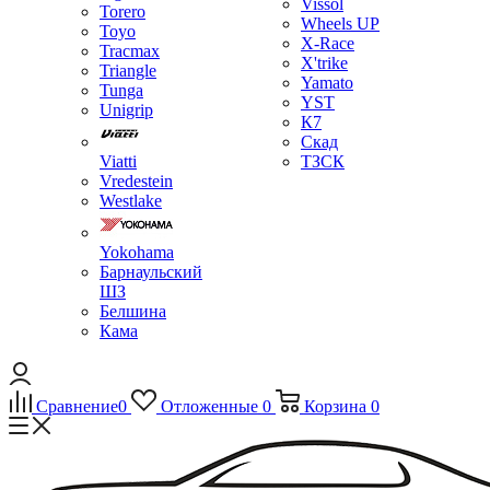
Vissol
Torero
Wheels UP
Toyo
X-Race
Tracmax
X'trike
Triangle
Yamato
Tunga
YST
Unigrip
К7
Скад
Viatti
ТЗСК
Vredestein
Westlake
Yokohama
Барнаульский
ШЗ
Белшина
Кама
Сравнение
0
Отложенные
0
Корзина
0