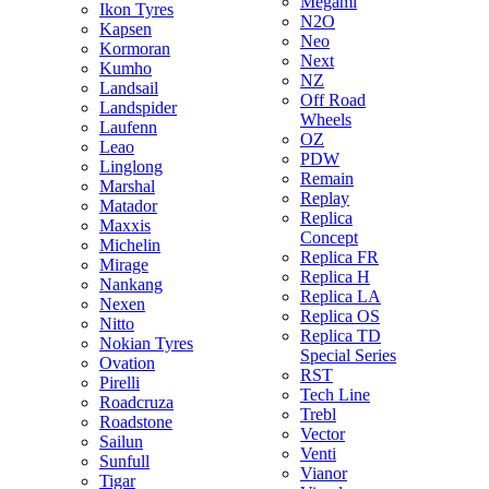
Megami
Ikon Tyres
N2O
Kapsen
Neo
Kormoran
Next
Kumho
NZ
Landsail
Off Road
Landspider
Wheels
Laufenn
OZ
Leao
PDW
Linglong
Remain
Marshal
Replay
Matador
Replica
Maxxis
Concept
Michelin
Replica FR
Mirage
Replica H
Nankang
Replica LA
Nexen
Replica OS
Nitto
Replica TD
Nokian Tyres
Special Series
Ovation
RST
Pirelli
Tech Line
Roadcruza
Trebl
Roadstone
Vector
Sailun
Venti
Sunfull
Vianor
Tigar