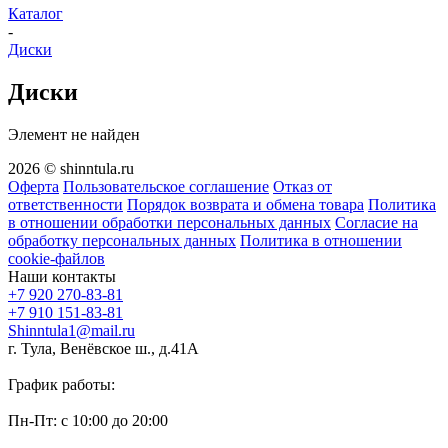
Каталог
-
Диски
Диски
Элемент не найден
2026 © shinntula.ru
Оферта
Пользовательское соглашение
Отказ от
ответственности
Порядок возврата и обмена товара
Политика
в отношении обработки персональных данных
Согласие на
обработку персональных данных
Политика в отношении
cookie-файлов
Наши контакты
+7 920 270-83-81
+7 910 151-83-81
Shinntula1@mail.ru
г. Тула, Венёвское ш., д.41А
График работы:
Пн-Пт: с 10:00 до 20:00