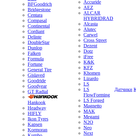
Accuride
BFGoodrich
AEZ
Bridgestone
ALCAR
Centara
HYBRIDRAD
Compasal
Alcasta
Continental
Alutec
Cordiant
Carwel
Delinte
Cross Street
DoubleStar
Dezent
Dunlop
Dotz
Falken
iFree
Formula
K&K
Fortune
KFZ
General Tire
Khomen
Gislaved
Lizardo
Goodride
LS
Goodyear
LS
Датчики
GT Radial
FlowForming
LS Forged
Hankook
Magnetto
Headway
MAK
HIFLY
Megami
Ikon Tyres
N2O
Kapsen
Neo
Kormoran
Next
Kumho