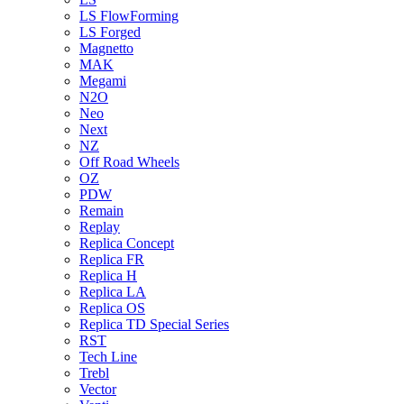
LS FlowForming
LS Forged
Magnetto
MAK
Megami
N2O
Neo
Next
NZ
Off Road Wheels
OZ
PDW
Remain
Replay
Replica Concept
Replica FR
Replica H
Replica LA
Replica OS
Replica TD Special Series
RST
Tech Line
Trebl
Vector