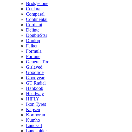
Bridgestone
Centara
Compasal
Continental
Cordiant
Delinte
DoubleStar
Dunlop
Falken
Formula
Fortune
General Tire
Gislaved
Goodride
Goodyear
GT Radial
Hankook
Headway
HIFLY
Ikon Tyres
Kapsen
Kormoran
Kumho
Landsail
Landspider