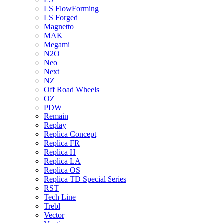
LS FlowForming
LS Forged
Magnetto
MAK
Megami
N2O
Neo
Next
NZ
Off Road Wheels
OZ
PDW
Remain
Replay
Replica Concept
Replica FR
Replica H
Replica LA
Replica OS
Replica TD Special Series
RST
Tech Line
Trebl
Vector