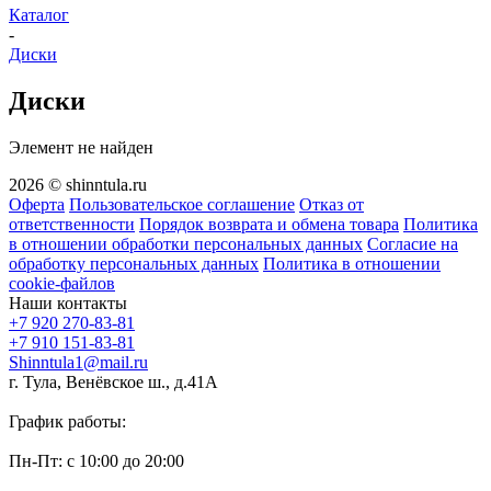
Каталог
-
Диски
Диски
Элемент не найден
2026 © shinntula.ru
Оферта
Пользовательское соглашение
Отказ от
ответственности
Порядок возврата и обмена товара
Политика
в отношении обработки персональных данных
Согласие на
обработку персональных данных
Политика в отношении
cookie-файлов
Наши контакты
+7 920 270-83-81
+7 910 151-83-81
Shinntula1@mail.ru
г. Тула, Венёвское ш., д.41А
График работы:
Пн-Пт: с 10:00 до 20:00