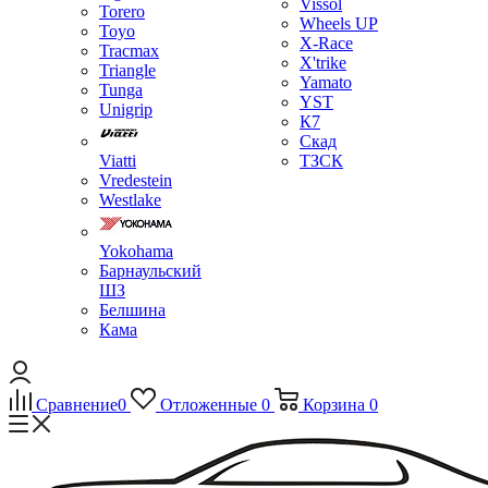
Vissol
Torero
Wheels UP
Toyo
X-Race
Tracmax
X'trike
Triangle
Yamato
Tunga
YST
Unigrip
К7
Скад
Viatti
ТЗСК
Vredestein
Westlake
Yokohama
Барнаульский
ШЗ
Белшина
Кама
Сравнение
0
Отложенные
0
Корзина
0