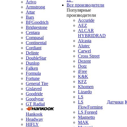
Arivo
Все производители
Armstrong
Популярные
Attar
производители
Bars
Accuride
BFGoodrich
AEZ
Bridgestone
ALCAR
Centara
HYBRIDRAD
Compasal
Alcasta
Continental
Alutec
Cordiant
Carwel
Delinte
Cross Street
DoubleStar
Dezent
Dunlop
Dotz
Falken
iFree
Formula
K&K
Fortune
KFZ
General Tire
Khomen
Gislaved
Lizardo
Goodride
LS
Goodyear
LS
Датчики
GT Radial
FlowForming
LS Forged
Hankook
Magnetto
Headway
MAK
HIFLY