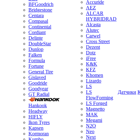
Accuride
BFGoodrich
AEZ
Bridgestone
ALCAR
Centara
HYBRIDRAD
Compasal
Alcasta
Continental
Alutec
Cordiant
Carwel
Delinte
Cross Street
DoubleStar
Dezent
Dunlop
Dotz
Falken
iFree
Formula
K&K
Fortune
KFZ
General Tire
Khomen
Gislaved
Lizardo
Goodride
LS
Goodyear
LS
Датчики
GT Radial
FlowForming
LS Forged
Hankook
Magnetto
Headway
MAK
HIFLY
Megami
Ikon Tyres
N2O
Kapsen
Neo
Kormoran
Next
Kumho