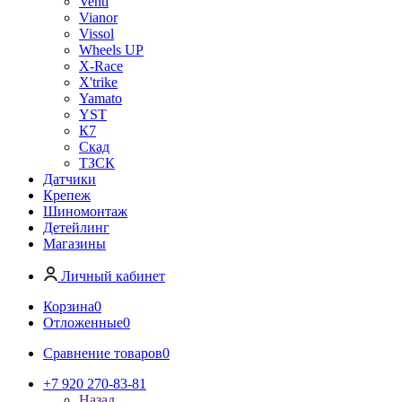
Venti
Vianor
Vissol
Wheels UP
X-Race
X'trike
Yamato
YST
К7
Скад
ТЗСК
Датчики
Крепеж
Шиномонтаж
Детейлинг
Магазины
Личный кабинет
Корзина
0
Отложенные
0
Сравнение товаров
0
+7 920 270-83-81
Назад