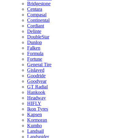
Bridgestone
Centara
Compasal
Continental
Cordiant
Delinte
DoubleStar
Dunlop
Falken
Formula
Fortune
General Tire
Gislaved
Goodride
Goodyear
GT Radial
Hankook
Headway
HIFLY
Ikon Tyres
Kapsen
Kormoran
Kumho
Landsail
Landspider