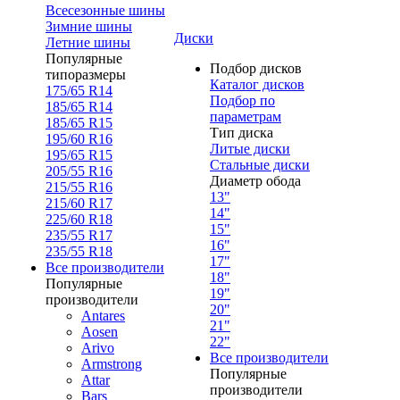
Всесезонные шины
Зимние шины
Диски
Летние шины
Популярные
Подбор дисков
типоразмеры
Каталог дисков
175/65 R14
Подбор по
185/65 R14
параметрам
185/65 R15
Тип диска
195/60 R16
Литые диски
195/65 R15
Стальные диски
205/55 R16
Диаметр обода
215/55 R16
13"
215/60 R17
14"
225/60 R18
15"
235/55 R17
16"
235/55 R18
17"
Все производители
18"
Популярные
19"
производители
20"
Antares
21"
Aosen
22"
Arivo
Все производители
Armstrong
Популярные
Attar
производители
Bars