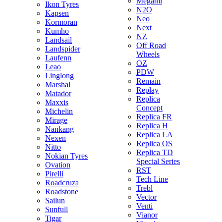
Megami
Ikon Tyres
N2O
Kapsen
Neo
Kormoran
Next
Kumho
NZ
Landsail
Off Road
Landspider
Wheels
Laufenn
OZ
Leao
PDW
Linglong
Remain
Marshal
Replay
Matador
Replica
Maxxis
Concept
Michelin
Replica FR
Mirage
Replica H
Nankang
Replica LA
Nexen
Replica OS
Nitto
Replica TD
Nokian Tyres
Special Series
Ovation
RST
Pirelli
Tech Line
Roadcruza
Trebl
Roadstone
Vector
Sailun
Venti
Sunfull
Vianor
Tigar