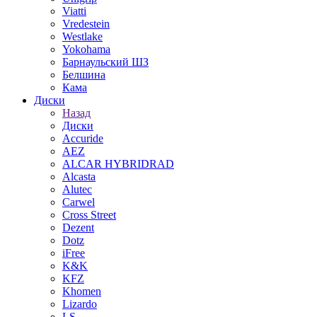
Viatti
Vredestein
Westlake
Yokohama
Барнаульский ШЗ
Белшина
Кама
Диски
Назад
Диски
Accuride
AEZ
ALCAR HYBRIDRAD
Alcasta
Alutec
Carwel
Cross Street
Dezent
Dotz
iFree
K&K
KFZ
Khomen
Lizardo
LS