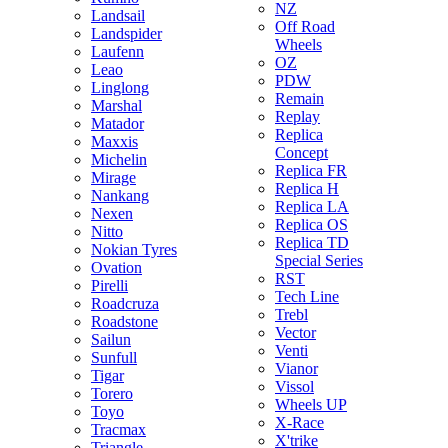
NZ
Landsail
Off Road
Landspider
Wheels
Laufenn
OZ
Leao
PDW
Linglong
Remain
Marshal
Replay
Matador
Replica
Maxxis
Concept
Michelin
Replica FR
Mirage
Replica H
Nankang
Replica LA
Nexen
Replica OS
Nitto
Replica TD
Nokian Tyres
Special Series
Ovation
RST
Pirelli
Tech Line
Roadcruza
Trebl
Roadstone
Vector
Sailun
Venti
Sunfull
Vianor
Tigar
Vissol
Torero
Wheels UP
Toyo
X-Race
Tracmax
X'trike
Triangle