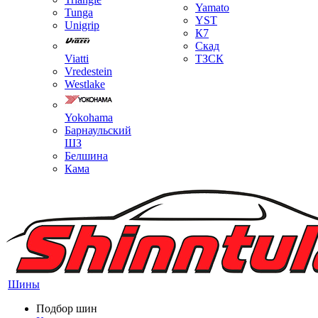
Yamato
Tunga
YST
Unigrip
К7
Скад
Viatti
ТЗСК
Vredestein
Westlake
Yokohama
Барнаульский
ШЗ
Белшина
Кама
Шины
Подбор шин