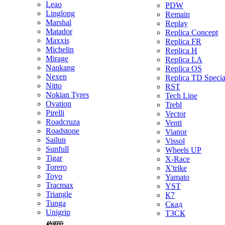
Leao
PDW
Linglong
Remain
Marshal
Replay
Matador
Replica Concept
Maxxis
Replica FR
Michelin
Replica H
Mirage
Replica LA
Nankang
Replica OS
Nexen
Replica TD Specia
Nitto
RST
Nokian Tyres
Tech Line
Ovation
Trebl
Pirelli
Vector
Roadcruza
Venti
Roadstone
Vianor
Sailun
Vissol
Sunfull
Wheels UP
Tigar
X-Race
Torero
X'trike
Toyo
Yamato
Tracmax
YST
Triangle
К7
Tunga
Скад
Unigrip
ТЗСК