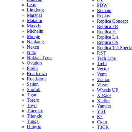
Leao
PDW
Linglong
Remain
Marshal
Replay
Matador
Replica Concept
Maxxis
Replica FR
Michelin
Replica H
Mirage
Replica LA
Nankang
Replica OS
Nexen
Replica TD Specia
Nitto
RST
Nokian Tyres
Tech Line
Ovation
Trebl
Pirelli
Vector
Roadcruza
Venti
Roadstone
Vianor
Sailun
Vissol
Sunfull
Wheels UP
Tigar
X-Race
Torero
X'trike
Toyo
Yamato
Tracmax
YST
Triangle
К7
Tunga
Скад
Unigrip
ТЗСК