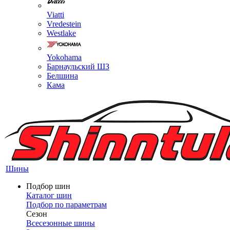
Viatti
Vredestein
Westlake
Yokohama
Барнаульский ШЗ
Белшина
Кама
Шины
Подбор шин
Каталог шин
Подбор по параметрам
Сезон
Всесезонные шины