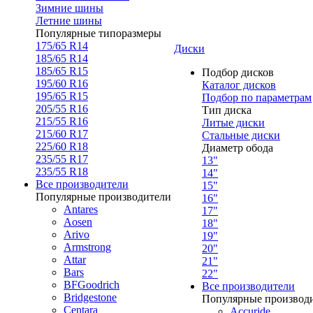
Зимние шины
Летние шины
Популярные типоразмеры
175/65 R14
Диски
185/65 R14
185/65 R15
Подбор дисков
195/60 R16
Каталог дисков
195/65 R15
Подбор по параметрам
205/55 R16
Тип диска
215/55 R16
Литые диски
215/60 R17
Стальные диски
225/60 R18
Диаметр обода
235/55 R17
13"
235/55 R18
14"
Все производители
15"
Популярные производители
16"
Antares
17"
Aosen
18"
Arivo
19"
Armstrong
20"
Attar
21"
Bars
22"
BFGoodrich
Все производители
Bridgestone
Популярные производ
Centara
Accuride