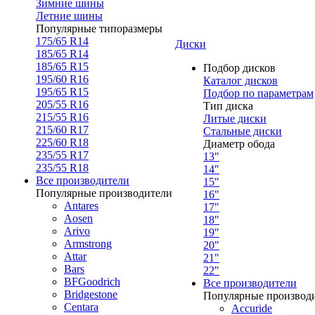
Зимние шины
Летние шины
Популярные типоразмеры
175/65 R14
Диски
185/65 R14
185/65 R15
Подбор дисков
195/60 R16
Каталог дисков
195/65 R15
Подбор по параметрам
205/55 R16
Тип диска
215/55 R16
Литые диски
215/60 R17
Стальные диски
225/60 R18
Диаметр обода
235/55 R17
13"
235/55 R18
14"
Все производители
15"
Популярные производители
16"
Antares
17"
Aosen
18"
Arivo
19"
Armstrong
20"
Attar
21"
Bars
22"
BFGoodrich
Все производители
Bridgestone
Популярные производ
Centara
Accuride