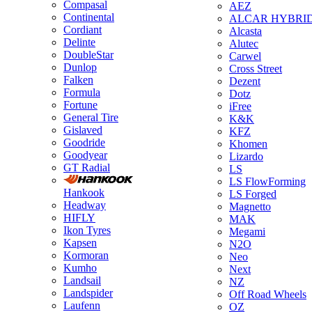
Compasal
AEZ
Continental
ALCAR HYBRI
Cordiant
Alcasta
Delinte
Alutec
DoubleStar
Carwel
Dunlop
Cross Street
Falken
Dezent
Formula
Dotz
Fortune
iFree
General Tire
K&K
Gislaved
KFZ
Goodride
Khomen
Goodyear
Lizardo
GT Radial
LS
LS FlowForming
Hankook
LS Forged
Headway
Magnetto
HIFLY
MAK
Ikon Tyres
Megami
Kapsen
N2O
Kormoran
Neo
Kumho
Next
Landsail
NZ
Landspider
Off Road Wheels
Laufenn
OZ