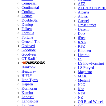
Compasal
AEZ
Continental
ALCAR HYBRI
Cordiant
Alcasta
Delinte
Alutec
DoubleStar
Carwel
Dunlop
Cross Street
Falken
Dezent
Formula
Dotz
Fortune
iFree
General Tire
K&K
Gislaved
KFZ
Goodride
Khomen
Goodyear
Lizardo
GT Radial
LS
LS FlowForming
Hankook
LS Forged
Headway
Magnetto
HIFLY
MAK
Ikon Tyres
Megami
Kapsen
N2O
Kormoran
Neo
Kumho
Next
Landsail
NZ
Landspider
Off Road Wheels
Laufenn
OZ