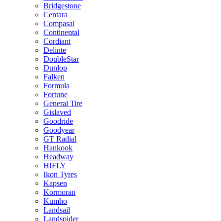
Bridgestone
Centara
Compasal
Continental
Cordiant
Delinte
DoubleStar
Dunlop
Falken
Formula
Fortune
General Tire
Gislaved
Goodride
Goodyear
GT Radial
Hankook
Headway
HIFLY
Ikon Tyres
Kapsen
Kormoran
Kumho
Landsail
Landspider