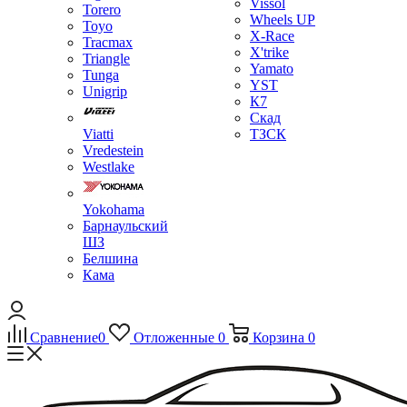
Vissol
Torero
Wheels UP
Toyo
X-Race
Tracmax
X'trike
Triangle
Yamato
Tunga
YST
Unigrip
К7
Скад
Viatti
ТЗСК
Vredestein
Westlake
Yokohama
Барнаульский
ШЗ
Белшина
Кама
Сравнение
0
Отложенные
0
Корзина
0