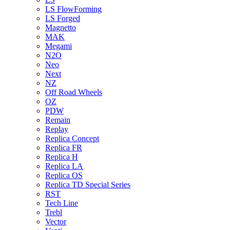
LS FlowForming
LS Forged
Magnetto
MAK
Megami
N2O
Neo
Next
NZ
Off Road Wheels
OZ
PDW
Remain
Replay
Replica Concept
Replica FR
Replica H
Replica LA
Replica OS
Replica TD Special Series
RST
Tech Line
Trebl
Vector