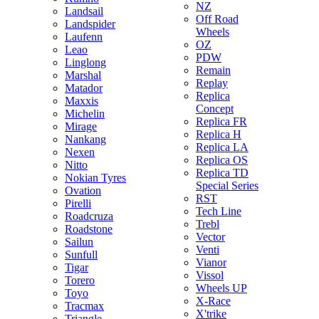
NZ
Landsail
Off Road
Landspider
Wheels
Laufenn
OZ
Leao
PDW
Linglong
Remain
Marshal
Replay
Matador
Replica
Maxxis
Concept
Michelin
Replica FR
Mirage
Replica H
Nankang
Replica LA
Nexen
Replica OS
Nitto
Replica TD
Nokian Tyres
Special Series
Ovation
RST
Pirelli
Tech Line
Roadcruza
Trebl
Roadstone
Vector
Sailun
Venti
Sunfull
Vianor
Tigar
Vissol
Torero
Wheels UP
Toyo
X-Race
Tracmax
X'trike
Triangle