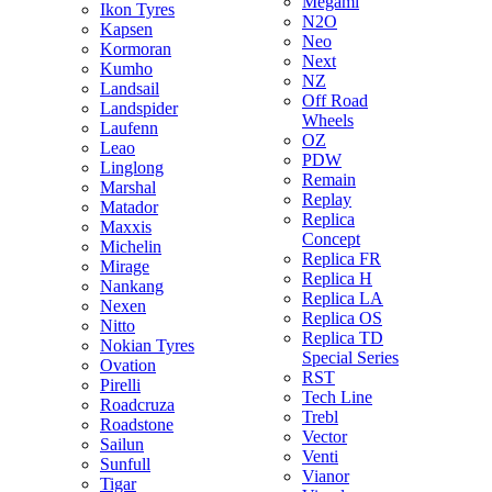
Megami
Ikon Tyres
N2O
Kapsen
Neo
Kormoran
Next
Kumho
NZ
Landsail
Off Road
Landspider
Wheels
Laufenn
OZ
Leao
PDW
Linglong
Remain
Marshal
Replay
Matador
Replica
Maxxis
Concept
Michelin
Replica FR
Mirage
Replica H
Nankang
Replica LA
Nexen
Replica OS
Nitto
Replica TD
Nokian Tyres
Special Series
Ovation
RST
Pirelli
Tech Line
Roadcruza
Trebl
Roadstone
Vector
Sailun
Venti
Sunfull
Vianor
Tigar