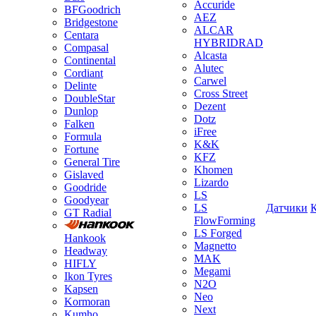
Accuride
BFGoodrich
AEZ
Bridgestone
ALCAR
Centara
HYBRIDRAD
Compasal
Alcasta
Continental
Alutec
Cordiant
Carwel
Delinte
Cross Street
DoubleStar
Dezent
Dunlop
Dotz
Falken
iFree
Formula
K&K
Fortune
KFZ
General Tire
Khomen
Gislaved
Lizardo
Goodride
LS
Goodyear
LS
Датчики
GT Radial
FlowForming
LS Forged
Hankook
Magnetto
Headway
MAK
HIFLY
Megami
Ikon Tyres
N2O
Kapsen
Neo
Kormoran
Next
Kumho