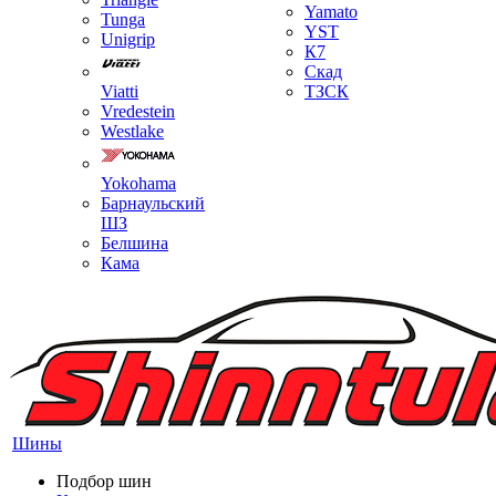
Yamato
Tunga
YST
Unigrip
К7
Скад
Viatti
ТЗСК
Vredestein
Westlake
Yokohama
Барнаульский
ШЗ
Белшина
Кама
Шины
Подбор шин