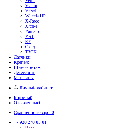
Venti
Vianor
Vissol
Wheels UP
X-Race
X'trike
Yamato
YST
К7
Скад
ТЗСК
Датчики
Крепеж
Шиномонтаж
Детейлинг
Магазины
Личный кабинет
Корзина
0
Отложенные
0
Сравнение товаров
0
+7 920 270-83-81
Назад