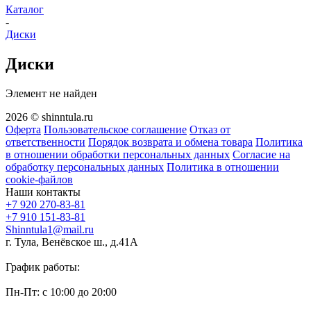
Каталог
-
Диски
Диски
Элемент не найден
2026 © shinntula.ru
Оферта
Пользовательское соглашение
Отказ от
ответственности
Порядок возврата и обмена товара
Политика
в отношении обработки персональных данных
Согласие на
обработку персональных данных
Политика в отношении
cookie-файлов
Наши контакты
+7 920 270-83-81
+7 910 151-83-81
Shinntula1@mail.ru
г. Тула, Венёвское ш., д.41А
График работы:
Пн-Пт: с 10:00 до 20:00