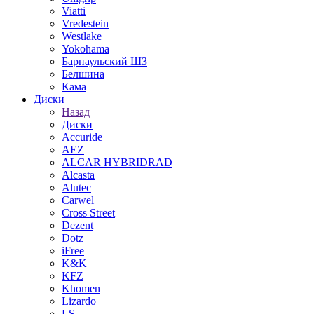
Viatti
Vredestein
Westlake
Yokohama
Барнаульский ШЗ
Белшина
Кама
Диски
Назад
Диски
Accuride
AEZ
ALCAR HYBRIDRAD
Alcasta
Alutec
Carwel
Cross Street
Dezent
Dotz
iFree
K&K
KFZ
Khomen
Lizardo
LS