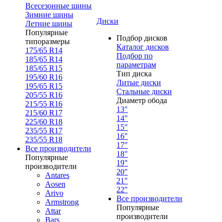
Всесезонные шины
Зимние шины
Диски
Летние шины
Популярные
Подбор дисков
типоразмеры
Каталог дисков
175/65 R14
Подбор по
185/65 R14
параметрам
185/65 R15
Тип диска
195/60 R16
Литые диски
195/65 R15
Стальные диски
205/55 R16
Диаметр обода
215/55 R16
13"
215/60 R17
14"
225/60 R18
15"
235/55 R17
16"
235/55 R18
17"
Все производители
18"
Популярные
19"
производители
20"
Antares
21"
Aosen
22"
Arivo
Все производители
Armstrong
Популярные
Attar
производители
Bars