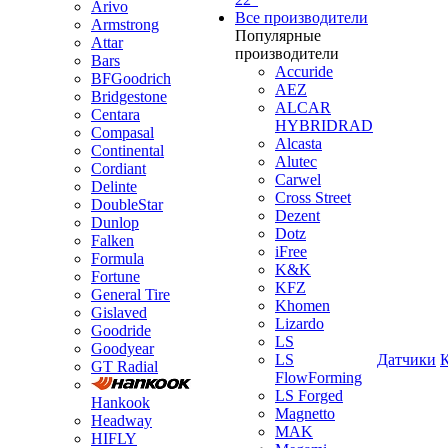
Arivo
Все производители
Armstrong
Популярные
Attar
производители
Bars
Accuride
BFGoodrich
AEZ
Bridgestone
ALCAR
Centara
HYBRIDRAD
Compasal
Alcasta
Continental
Alutec
Cordiant
Carwel
Delinte
Cross Street
DoubleStar
Dezent
Dunlop
Dotz
Falken
iFree
Formula
K&K
Fortune
KFZ
General Tire
Khomen
Gislaved
Lizardo
Goodride
LS
Goodyear
LS
Датчики
GT Radial
FlowForming
LS Forged
Hankook
Magnetto
Headway
MAK
HIFLY