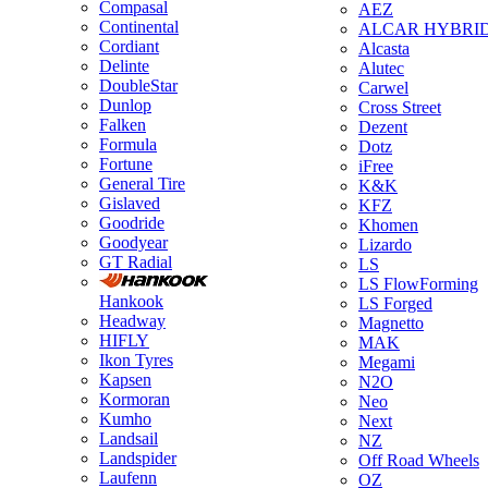
Compasal
AEZ
Continental
ALCAR HYBRI
Cordiant
Alcasta
Delinte
Alutec
DoubleStar
Carwel
Dunlop
Cross Street
Falken
Dezent
Formula
Dotz
Fortune
iFree
General Tire
K&K
Gislaved
KFZ
Goodride
Khomen
Goodyear
Lizardo
GT Radial
LS
LS FlowForming
Hankook
LS Forged
Headway
Magnetto
HIFLY
MAK
Ikon Tyres
Megami
Kapsen
N2O
Kormoran
Neo
Kumho
Next
Landsail
NZ
Landspider
Off Road Wheels
Laufenn
OZ