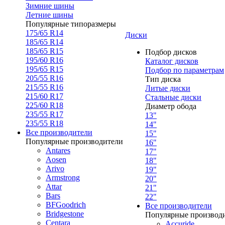
Зимние шины
Летние шины
Популярные типоразмеры
175/65 R14
Диски
185/65 R14
185/65 R15
Подбор дисков
195/60 R16
Каталог дисков
195/65 R15
Подбор по параметрам
205/55 R16
Тип диска
215/55 R16
Литые диски
215/60 R17
Стальные диски
225/60 R18
Диаметр обода
235/55 R17
13"
235/55 R18
14"
Все производители
15"
Популярные производители
16"
Antares
17"
Aosen
18"
Arivo
19"
Armstrong
20"
Attar
21"
Bars
22"
BFGoodrich
Все производители
Bridgestone
Популярные производ
Centara
Accuride