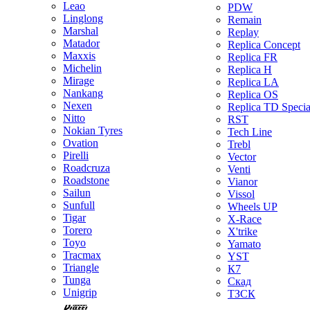
Leao
PDW
Linglong
Remain
Marshal
Replay
Matador
Replica Concept
Maxxis
Replica FR
Michelin
Replica H
Mirage
Replica LA
Nankang
Replica OS
Nexen
Replica TD Specia
Nitto
RST
Nokian Tyres
Tech Line
Ovation
Trebl
Pirelli
Vector
Roadcruza
Venti
Roadstone
Vianor
Sailun
Vissol
Sunfull
Wheels UP
Tigar
X-Race
Torero
X'trike
Toyo
Yamato
Tracmax
YST
Triangle
К7
Tunga
Скад
Unigrip
ТЗСК