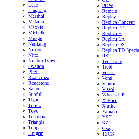
Leao
PDW
Linglong
Remain
Marshal
Replay
Matador
Replica Concept
Maxxis
Replica FR
Michelin
Replica H
Mirage
Replica LA
Nankang
Replica OS
Nexen
Replica TD Specia
Nitto
RST
Nokian Tyres
Tech Line
Ovation
Trebl
Pirelli
Vector
Roadcruza
Venti
Roadstone
Vianor
Sailun
Vissol
Sunfull
Wheels UP
Tigar
X-Race
Torero
X'trike
Toyo
Yamato
Tracmax
YST
Triangle
К7
Tunga
Скад
Unigrip
ТЗСК