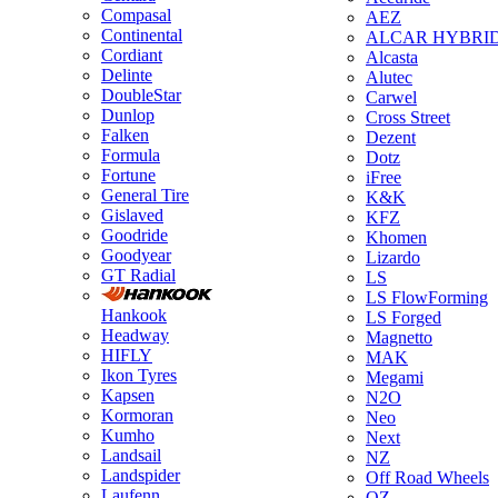
Compasal
AEZ
Continental
ALCAR HYBRI
Cordiant
Alcasta
Delinte
Alutec
DoubleStar
Carwel
Dunlop
Cross Street
Falken
Dezent
Formula
Dotz
Fortune
iFree
General Tire
K&K
Gislaved
KFZ
Goodride
Khomen
Goodyear
Lizardo
GT Radial
LS
LS FlowForming
Hankook
LS Forged
Headway
Magnetto
HIFLY
MAK
Ikon Tyres
Megami
Kapsen
N2O
Kormoran
Neo
Kumho
Next
Landsail
NZ
Landspider
Off Road Wheels
Laufenn
OZ