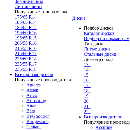
Зимние шины
Летние шины
Популярные типоразмеры
175/65 R14
Диски
185/65 R14
185/65 R15
Подбор дисков
195/60 R16
Каталог дисков
195/65 R15
Подбор по параметрам
205/55 R16
Тип диска
215/55 R16
Литые диски
215/60 R17
Стальные диски
225/60 R18
Диаметр обода
235/55 R17
13"
235/55 R18
14"
Все производители
15"
Популярные производители
16"
Antares
17"
Aosen
18"
Arivo
19"
Armstrong
20"
Attar
21"
Bars
22"
BFGoodrich
Все производители
Bridgestone
Популярные производ
Centara
Accuride