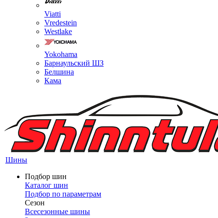
Viatti
Vredestein
Westlake
Yokohama
Барнаульский ШЗ
Белшина
Кама
Шины
Подбор шин
Каталог шин
Подбор по параметрам
Сезон
Всесезонные шины