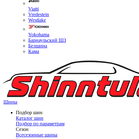
Viatti
Vredestein
Westlake
Yokohama
Барнаульский ШЗ
Белшина
Кама
Шины
Подбор шин
Каталог шин
Подбор по параметрам
Сезон
Всесезонные шины