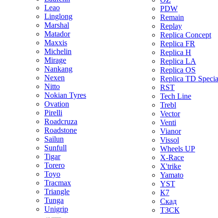
Leao
PDW
Linglong
Remain
Marshal
Replay
Matador
Replica Concept
Maxxis
Replica FR
Michelin
Replica H
Mirage
Replica LA
Nankang
Replica OS
Nexen
Replica TD Specia
Nitto
RST
Nokian Tyres
Tech Line
Ovation
Trebl
Pirelli
Vector
Roadcruza
Venti
Roadstone
Vianor
Sailun
Vissol
Sunfull
Wheels UP
Tigar
X-Race
Torero
X'trike
Toyo
Yamato
Tracmax
YST
Triangle
К7
Tunga
Скад
Unigrip
ТЗСК