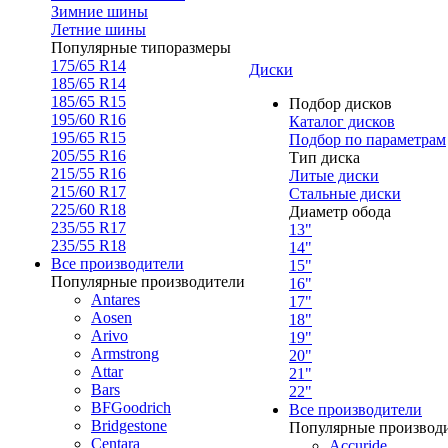
Зимние шины
Летние шины
Популярные типоразмеры
175/65 R14
Диски
185/65 R14
185/65 R15
Подбор дисков
195/60 R16
Каталог дисков
195/65 R15
Подбор по параметрам
205/55 R16
Тип диска
215/55 R16
Литые диски
215/60 R17
Стальные диски
225/60 R18
Диаметр обода
235/55 R17
13"
235/55 R18
14"
Все производители
15"
Популярные производители
16"
Antares
17"
Aosen
18"
Arivo
19"
Armstrong
20"
Attar
21"
Bars
22"
BFGoodrich
Все производители
Bridgestone
Популярные производ
Centara
Accuride