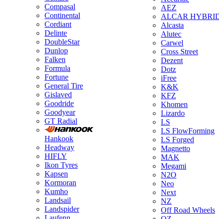
Compasal
AEZ
Continental
ALCAR HYBRI
Cordiant
Alcasta
Delinte
Alutec
DoubleStar
Carwel
Dunlop
Cross Street
Falken
Dezent
Formula
Dotz
Fortune
iFree
General Tire
K&K
Gislaved
KFZ
Goodride
Khomen
Goodyear
Lizardo
GT Radial
LS
LS FlowForming
Hankook
LS Forged
Headway
Magnetto
HIFLY
MAK
Ikon Tyres
Megami
Kapsen
N2O
Kormoran
Neo
Kumho
Next
Landsail
NZ
Landspider
Off Road Wheels
Laufenn
OZ