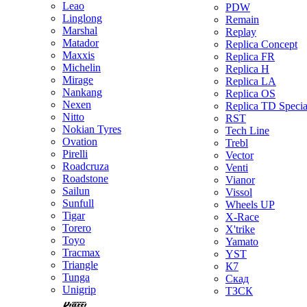
Leao
PDW
Linglong
Remain
Marshal
Replay
Matador
Replica Concept
Maxxis
Replica FR
Michelin
Replica H
Mirage
Replica LA
Nankang
Replica OS
Nexen
Replica TD Specia
Nitto
RST
Nokian Tyres
Tech Line
Ovation
Trebl
Pirelli
Vector
Roadcruza
Venti
Roadstone
Vianor
Sailun
Vissol
Sunfull
Wheels UP
Tigar
X-Race
Torero
X'trike
Toyo
Yamato
Tracmax
YST
Triangle
К7
Tunga
Скад
Unigrip
ТЗСК