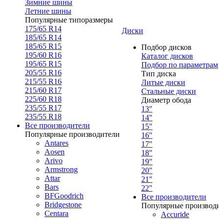
Зимние шины
Летние шины
Популярные типоразмеры
175/65 R14
Диски
185/65 R14
185/65 R15
Подбор дисков
195/60 R16
Каталог дисков
195/65 R15
Подбор по параметрам
205/55 R16
Тип диска
215/55 R16
Литые диски
215/60 R17
Стальные диски
225/60 R18
Диаметр обода
235/55 R17
13"
235/55 R18
14"
Все производители
15"
Популярные производители
16"
Antares
17"
Aosen
18"
Arivo
19"
Armstrong
20"
Attar
21"
Bars
22"
BFGoodrich
Все производители
Bridgestone
Популярные производ
Centara
Accuride