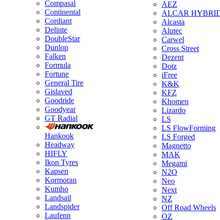
Compasal
AEZ
Continental
ALCAR HYBRI
Cordiant
Alcasta
Delinte
Alutec
DoubleStar
Carwel
Dunlop
Cross Street
Falken
Dezent
Formula
Dotz
Fortune
iFree
General Tire
K&K
Gislaved
KFZ
Goodride
Khomen
Goodyear
Lizardo
GT Radial
LS
LS FlowForming
Hankook
LS Forged
Headway
Magnetto
HIFLY
MAK
Ikon Tyres
Megami
Kapsen
N2O
Kormoran
Neo
Kumho
Next
Landsail
NZ
Landspider
Off Road Wheels
Laufenn
OZ