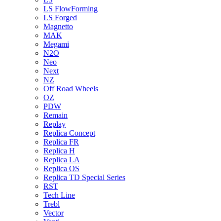
LS FlowForming
LS Forged
Magnetto
MAK
Megami
N2O
Neo
Next
NZ
Off Road Wheels
OZ
PDW
Remain
Replay
Replica Concept
Replica FR
Replica H
Replica LA
Replica OS
Replica TD Special Series
RST
Tech Line
Trebl
Vector