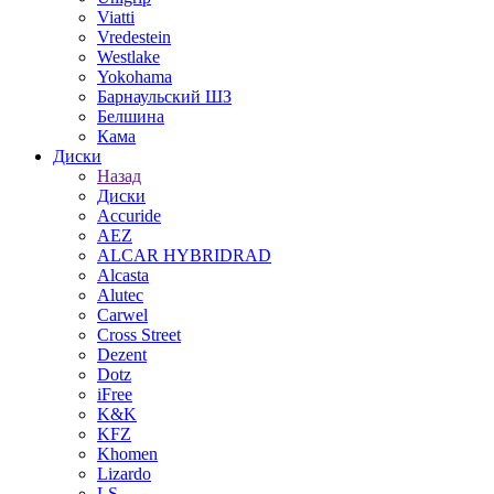
Viatti
Vredestein
Westlake
Yokohama
Барнаульский ШЗ
Белшина
Кама
Диски
Назад
Диски
Accuride
AEZ
ALCAR HYBRIDRAD
Alcasta
Alutec
Carwel
Cross Street
Dezent
Dotz
iFree
K&K
KFZ
Khomen
Lizardo
LS