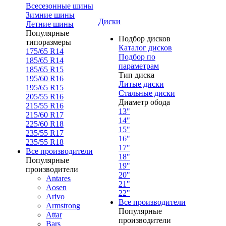
Всесезонные шины
Зимние шины
Диски
Летние шины
Популярные
Подбор дисков
типоразмеры
Каталог дисков
175/65 R14
Подбор по
185/65 R14
параметрам
185/65 R15
Тип диска
195/60 R16
Литые диски
195/65 R15
Стальные диски
205/55 R16
Диаметр обода
215/55 R16
13"
215/60 R17
14"
225/60 R18
15"
235/55 R17
16"
235/55 R18
17"
Все производители
18"
Популярные
19"
производители
20"
Antares
21"
Aosen
22"
Arivo
Все производители
Armstrong
Популярные
Attar
производители
Bars