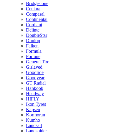
Bridgestone
Centara
Compasal
Continental
Cordiant
Delinte
DoubleStar
Dunlop
Falken
Formula
Fortune
General Tire
Gislaved
Goodride
Goodyear
GT Radial
Hankook
Headway
HIFLY
Ikon Tyres
Kapsen
Kormoran
Kumho
Landsail
Landspider