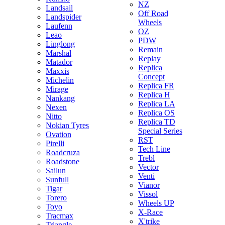
NZ
Landsail
Off Road
Landspider
Wheels
Laufenn
OZ
Leao
PDW
Linglong
Remain
Marshal
Replay
Matador
Replica
Maxxis
Concept
Michelin
Replica FR
Mirage
Replica H
Nankang
Replica LA
Nexen
Replica OS
Nitto
Replica TD
Nokian Tyres
Special Series
Ovation
RST
Pirelli
Tech Line
Roadcruza
Trebl
Roadstone
Vector
Sailun
Venti
Sunfull
Vianor
Tigar
Vissol
Torero
Wheels UP
Toyo
X-Race
Tracmax
X'trike
Triangle