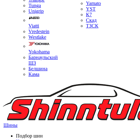
Yamato
Tunga
YST
Unigrip
К7
Скад
Viatti
ТЗСК
Vredestein
Westlake
Yokohama
Барнаульский
ШЗ
Белшина
Кама
Шины
Подбор шин