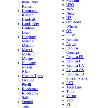
Megami
Ikon Tyres
N2O
Kapsen
Neo
Kormoran
Next
Kumho
NZ
Landsail
Off Road
Landspider
Wheels
Laufenn
OZ
Leao
PDW
Linglong
Remain
Marshal
Replay
Matador
Replica
Maxxis
Concept
Michelin
Replica FR
Mirage
Replica H
Nankang
Replica LA
Nexen
Replica OS
Nitto
Replica TD
Nokian Tyres
Special Series
Ovation
RST
Pirelli
Tech Line
Roadcruza
Trebl
Roadstone
Vector
Sailun
Venti
Sunfull
Vianor
Tigar