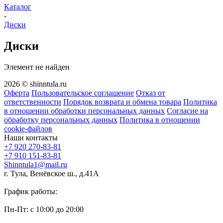
Каталог
-
Диски
Диски
Элемент не найден
2026 © shinntula.ru
Оферта
Пользовательское соглашение
Отказ от
ответственности
Порядок возврата и обмена товара
Политика
в отношении обработки персональных данных
Согласие на
обработку персональных данных
Политика в отношении
cookie-файлов
Наши контакты
+7 920 270-83-81
+7 910 151-83-81
Shinntula1@mail.ru
г. Тула, Венёвское ш., д.41А
График работы:
Пн-Пт: с 10:00 до 20:00