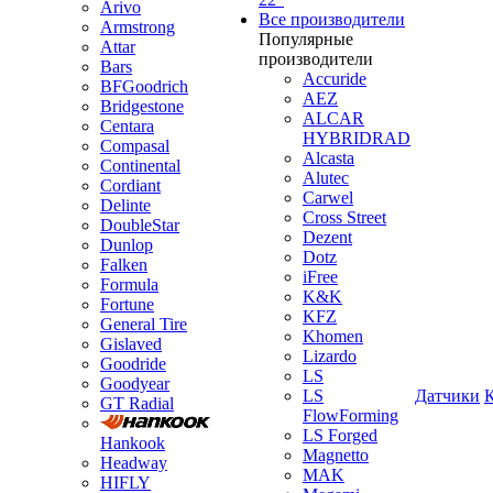
Arivo
Все производители
Armstrong
Популярные
Attar
производители
Bars
Accuride
BFGoodrich
AEZ
Bridgestone
ALCAR
Centara
HYBRIDRAD
Compasal
Alcasta
Continental
Alutec
Cordiant
Carwel
Delinte
Cross Street
DoubleStar
Dezent
Dunlop
Dotz
Falken
iFree
Formula
K&K
Fortune
KFZ
General Tire
Khomen
Gislaved
Lizardo
Goodride
LS
Goodyear
LS
Датчики
GT Radial
FlowForming
LS Forged
Hankook
Magnetto
Headway
MAK
HIFLY