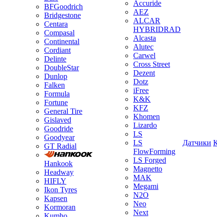
Accuride
BFGoodrich
AEZ
Bridgestone
ALCAR
Centara
HYBRIDRAD
Compasal
Alcasta
Continental
Alutec
Cordiant
Carwel
Delinte
Cross Street
DoubleStar
Dezent
Dunlop
Dotz
Falken
iFree
Formula
K&K
Fortune
KFZ
General Tire
Khomen
Gislaved
Lizardo
Goodride
LS
Goodyear
LS
Датчики
GT Radial
FlowForming
LS Forged
Hankook
Magnetto
Headway
MAK
HIFLY
Megami
Ikon Tyres
N2O
Kapsen
Neo
Kormoran
Next
Kumho