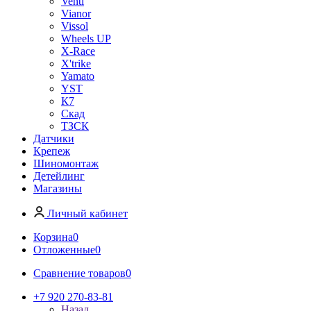
Venti
Vianor
Vissol
Wheels UP
X-Race
X'trike
Yamato
YST
К7
Скад
ТЗСК
Датчики
Крепеж
Шиномонтаж
Детейлинг
Магазины
Личный кабинет
Корзина
0
Отложенные
0
Сравнение товаров
0
+7 920 270-83-81
Назад