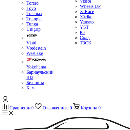
Vissol
Torero
Wheels UP
Toyo
X-Race
Tracmax
X'trike
Triangle
Yamato
Tunga
YST
Unigrip
К7
Скад
Viatti
ТЗСК
Vredestein
Westlake
Yokohama
Барнаульский
ШЗ
Белшина
Кама
Сравнение
0
Отложенные
0
Корзина
0