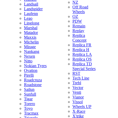
NZ
Landsail
Off Road
Landspider
Wheels
Laufenn
OZ
Leao
PDW
Linglong
Remain
Marshal
Replay
Matador
Replica
Maxxis
Concept
Michelin
Replica FR
Mirage
Replica H
Nankang
Replica LA
Nexen
Replica OS
Nitto
Replica TD
Nokian Tyres
Special Series
Ovation
RST
Pirelli
Tech Line
Roadcruza
Trebl
Roadstone
Vector
Sailun
Venti
Sunfull
Vianor
Tigar
Vissol
Torero
Wheels UP
Toyo
X-Race
Tracmax
X'trike
Triangle