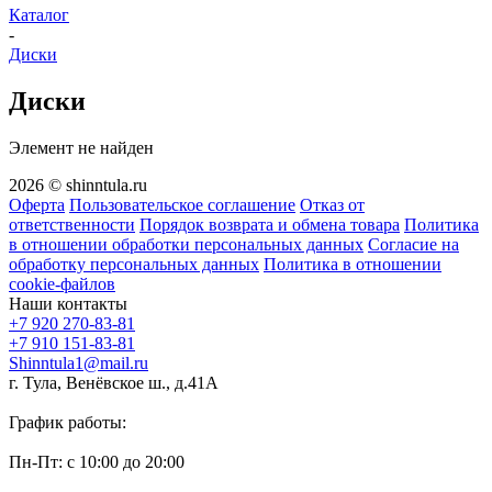
Каталог
-
Диски
Диски
Элемент не найден
2026 © shinntula.ru
Оферта
Пользовательское соглашение
Отказ от
ответственности
Порядок возврата и обмена товара
Политика
в отношении обработки персональных данных
Согласие на
обработку персональных данных
Политика в отношении
cookie-файлов
Наши контакты
+7 920 270-83-81
+7 910 151-83-81
Shinntula1@mail.ru
г. Тула, Венёвское ш., д.41А
График работы:
Пн-Пт: с 10:00 до 20:00