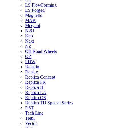
LS FlowForming
LS Forged
Magnetto
MAK
Megami
N2O
Neo
Next
NZ
Off Road Wheels
OZ
PDW
Remain
Replay
Replica Concept
Replica FR
Replica H
Replica LA
Replica OS
Replica TD Special Series
RST
Tech Line
Trebl
Vector