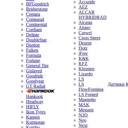
Accuride
BFGoodrich
AEZ
Bridgestone
ALCAR
Centara
HYBRIDRAD
Compasal
Alcasta
Continental
Alutec
Cordiant
Carwel
Delinte
Cross Street
DoubleStar
Dezent
Dunlop
Dotz
Falken
iFree
Formula
K&K
Fortune
KFZ
General Tire
Khomen
Gislaved
Lizardo
Goodride
LS
Goodyear
LS
Датчики
GT Radial
FlowForming
LS Forged
Hankook
Magnetto
Headway
MAK
HIFLY
Megami
Ikon Tyres
N2O
Kapsen
Neo
Kormoran
Next
Kumho