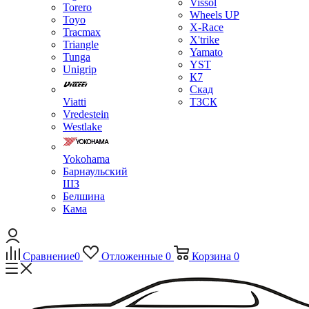
Vissol
Torero
Wheels UP
Toyo
X-Race
Tracmax
X'trike
Triangle
Yamato
Tunga
YST
Unigrip
К7
Скад
Viatti
ТЗСК
Vredestein
Westlake
Yokohama
Барнаульский
ШЗ
Белшина
Кама
Сравнение
0
Отложенные
0
Корзина
0