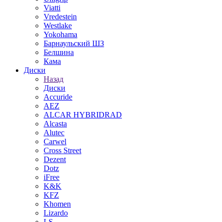
Viatti
Vredestein
Westlake
Yokohama
Барнаульский ШЗ
Белшина
Кама
Диски
Назад
Диски
Accuride
AEZ
ALCAR HYBRIDRAD
Alcasta
Alutec
Carwel
Cross Street
Dezent
Dotz
iFree
K&K
KFZ
Khomen
Lizardo
LS