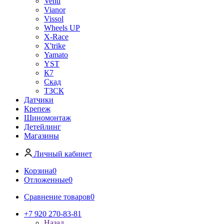
Venti
Vianor
Vissol
Wheels UP
X-Race
X'trike
Yamato
YST
К7
Скад
ТЗСК
Датчики
Крепеж
Шиномонтаж
Детейлинг
Магазины
Личный кабинет
Корзина
0
Отложенные
0
Сравнение товаров
0
+7 920 270-83-81
Назад