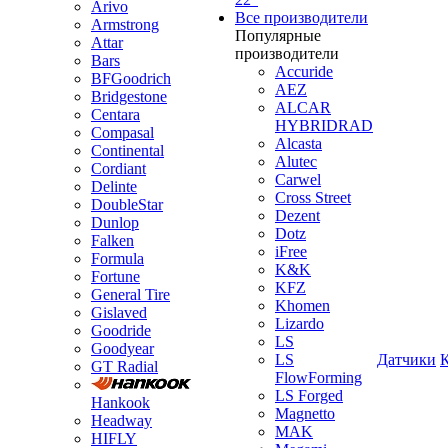
Arivo
Все производители
Armstrong
Популярные
Attar
производители
Bars
Accuride
BFGoodrich
AEZ
Bridgestone
ALCAR
Centara
HYBRIDRAD
Compasal
Alcasta
Continental
Alutec
Cordiant
Carwel
Delinte
Cross Street
DoubleStar
Dezent
Dunlop
Dotz
Falken
iFree
Formula
K&K
Fortune
KFZ
General Tire
Khomen
Gislaved
Lizardo
Goodride
LS
Goodyear
LS
Датчики
GT Radial
FlowForming
LS Forged
Hankook
Magnetto
Headway
MAK
HIFLY