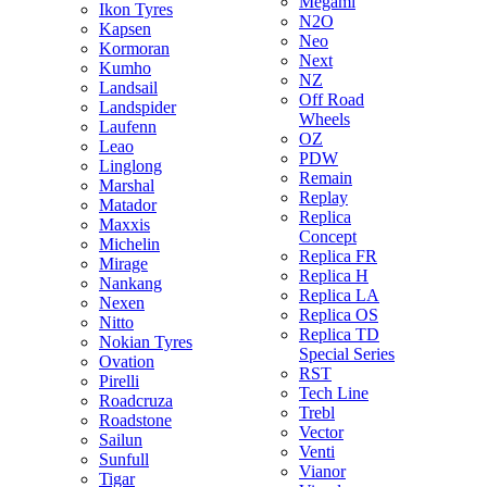
Megami
Ikon Tyres
N2O
Kapsen
Neo
Kormoran
Next
Kumho
NZ
Landsail
Off Road
Landspider
Wheels
Laufenn
OZ
Leao
PDW
Linglong
Remain
Marshal
Replay
Matador
Replica
Maxxis
Concept
Michelin
Replica FR
Mirage
Replica H
Nankang
Replica LA
Nexen
Replica OS
Nitto
Replica TD
Nokian Tyres
Special Series
Ovation
RST
Pirelli
Tech Line
Roadcruza
Trebl
Roadstone
Vector
Sailun
Venti
Sunfull
Vianor
Tigar