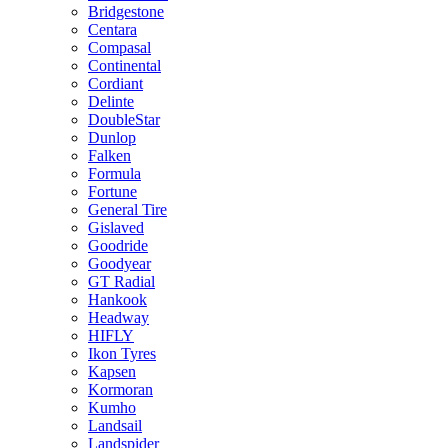
Bridgestone
Centara
Compasal
Continental
Cordiant
Delinte
DoubleStar
Dunlop
Falken
Formula
Fortune
General Tire
Gislaved
Goodride
Goodyear
GT Radial
Hankook
Headway
HIFLY
Ikon Tyres
Kapsen
Kormoran
Kumho
Landsail
Landspider