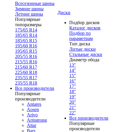
Всесезонные шины
Зимние шины
Диски
Летние шины
Популярные
Подбор дисков
типоразмеры
Каталог дисков
175/65 R14
Подбор по
185/65 R14
параметрам
185/65 R15
Тип диска
195/60 R16
Литые диски
195/65 R15
Стальные диски
205/55 R16
Диаметр обода
215/55 R16
13"
215/60 R17
14"
225/60 R18
15"
235/55 R17
16"
235/55 R18
17"
Все производители
18"
Популярные
19"
производители
20"
Antares
21"
Aosen
22"
Arivo
Все производители
Armstrong
Популярные
Attar
производители
Bars