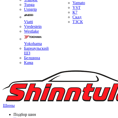
Yamato
Tunga
YST
Unigrip
К7
Скад
Viatti
ТЗСК
Vredestein
Westlake
Yokohama
Барнаульский
ШЗ
Белшина
Кама
Шины
Подбор шин