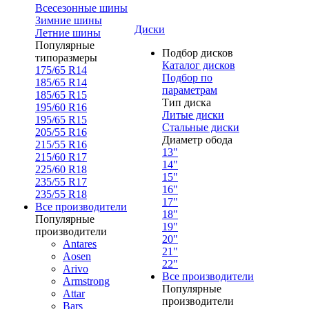
Всесезонные шины
Зимние шины
Диски
Летние шины
Популярные
Подбор дисков
типоразмеры
Каталог дисков
175/65 R14
Подбор по
185/65 R14
параметрам
185/65 R15
Тип диска
195/60 R16
Литые диски
195/65 R15
Стальные диски
205/55 R16
Диаметр обода
215/55 R16
13"
215/60 R17
14"
225/60 R18
15"
235/55 R17
16"
235/55 R18
17"
Все производители
18"
Популярные
19"
производители
20"
Antares
21"
Aosen
22"
Arivo
Все производители
Armstrong
Популярные
Attar
производители
Bars