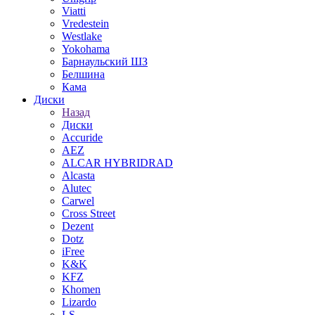
Viatti
Vredestein
Westlake
Yokohama
Барнаульский ШЗ
Белшина
Кама
Диски
Назад
Диски
Accuride
AEZ
ALCAR HYBRIDRAD
Alcasta
Alutec
Carwel
Cross Street
Dezent
Dotz
iFree
K&K
KFZ
Khomen
Lizardo
LS