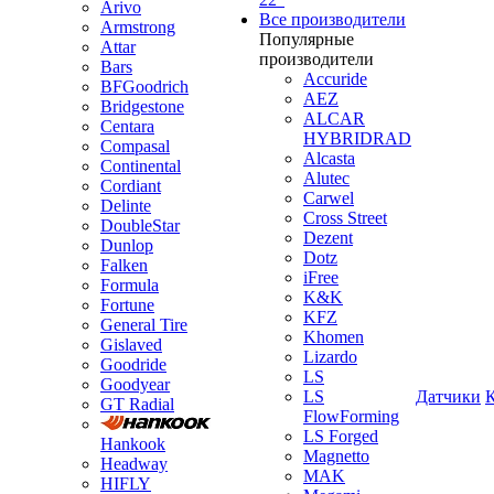
Arivo
Все производители
Armstrong
Популярные
Attar
производители
Bars
Accuride
BFGoodrich
AEZ
Bridgestone
ALCAR
Centara
HYBRIDRAD
Compasal
Alcasta
Continental
Alutec
Cordiant
Carwel
Delinte
Cross Street
DoubleStar
Dezent
Dunlop
Dotz
Falken
iFree
Formula
K&K
Fortune
KFZ
General Tire
Khomen
Gislaved
Lizardo
Goodride
LS
Goodyear
LS
Датчики
GT Radial
FlowForming
LS Forged
Hankook
Magnetto
Headway
MAK
HIFLY