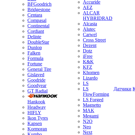
Accuride
BFGoodrich
AEZ
Bridgestone
ALCAR
Centara
HYBRIDRAD
Compasal
Alcasta
Continental
Alutec
Cordiant
Carwel
Delinte
Cross Street
DoubleStar
Dezent
Dunlop
Dotz
Falken
iFree
Formula
K&K
Fortune
KFZ
General Tire
Khomen
Gislaved
Lizardo
Goodride
LS
Goodyear
LS
Датчики
GT Radial
FlowForming
LS Forged
Hankook
Magnetto
Headway
MAK
HIFLY
Megami
Ikon Tyres
N2O
Kapsen
Neo
Kormoran
Next
Kumho