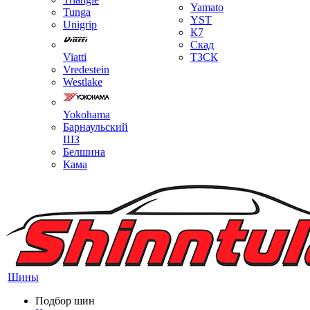
Yamato
Tunga
YST
Unigrip
К7
Скад
Viatti
ТЗСК
Vredestein
Westlake
Yokohama
Барнаульский
ШЗ
Белшина
Кама
Шины
Подбор шин