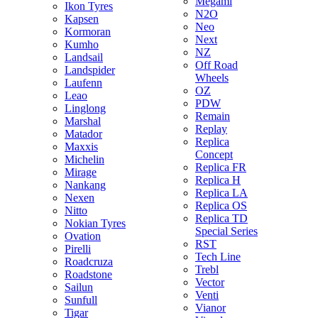
Megami
Ikon Tyres
N2O
Kapsen
Neo
Kormoran
Next
Kumho
NZ
Landsail
Off Road
Landspider
Wheels
Laufenn
OZ
Leao
PDW
Linglong
Remain
Marshal
Replay
Matador
Replica
Maxxis
Concept
Michelin
Replica FR
Mirage
Replica H
Nankang
Replica LA
Nexen
Replica OS
Nitto
Replica TD
Nokian Tyres
Special Series
Ovation
RST
Pirelli
Tech Line
Roadcruza
Trebl
Roadstone
Vector
Sailun
Venti
Sunfull
Vianor
Tigar