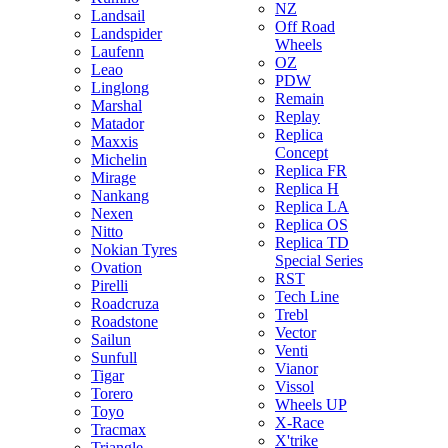
NZ
Landsail
Off Road
Landspider
Wheels
Laufenn
OZ
Leao
PDW
Linglong
Remain
Marshal
Replay
Matador
Replica
Maxxis
Concept
Michelin
Replica FR
Mirage
Replica H
Nankang
Replica LA
Nexen
Replica OS
Nitto
Replica TD
Nokian Tyres
Special Series
Ovation
RST
Pirelli
Tech Line
Roadcruza
Trebl
Roadstone
Vector
Sailun
Venti
Sunfull
Vianor
Tigar
Vissol
Torero
Wheels UP
Toyo
X-Race
Tracmax
X'trike
Triangle