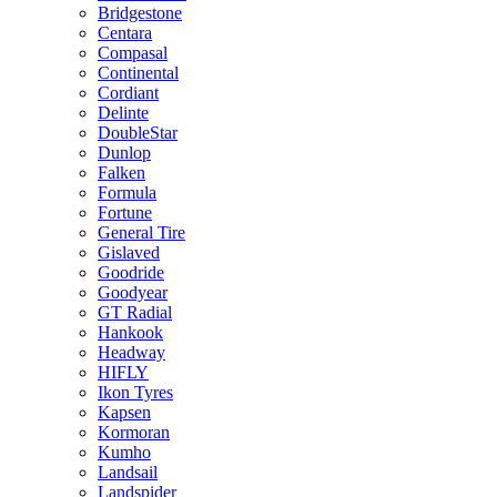
Bridgestone
Centara
Compasal
Continental
Cordiant
Delinte
DoubleStar
Dunlop
Falken
Formula
Fortune
General Tire
Gislaved
Goodride
Goodyear
GT Radial
Hankook
Headway
HIFLY
Ikon Tyres
Kapsen
Kormoran
Kumho
Landsail
Landspider