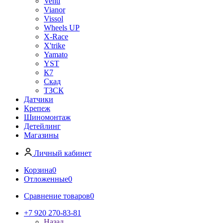
Venti
Vianor
Vissol
Wheels UP
X-Race
X'trike
Yamato
YST
К7
Скад
ТЗСК
Датчики
Крепеж
Шиномонтаж
Детейлинг
Магазины
Личный кабинет
Корзина
0
Отложенные
0
Сравнение товаров
0
+7 920 270-83-81
Назад