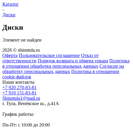
Каталог
-
Диски
Диски
Элемент не найден
2026 © shinntula.ru
Оферта
Пользовательское соглашение
Отказ от
ответственности
Порядок возврата и обмена товара
Политика
в отношении обработки персональных данных
Согласие на
обработку персональных данных
Политика в отношении
cookie-файлов
Наши контакты
+7 920 270-83-81
+7 910 151-83-81
Shinntula1@mail.ru
г. Тула, Венёвское ш., д.41А
График работы:
Пн-Пт: с 10:00 до 20:00