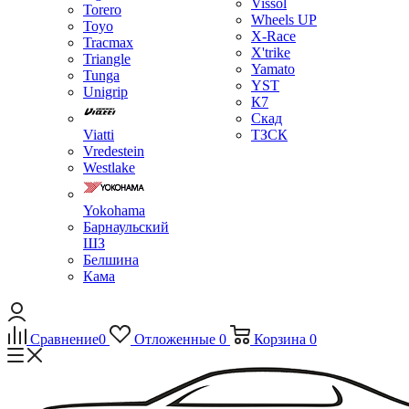
Vissol
Torero
Wheels UP
Toyo
X-Race
Tracmax
X'trike
Triangle
Yamato
Tunga
YST
Unigrip
К7
Скад
Viatti
ТЗСК
Vredestein
Westlake
Yokohama
Барнаульский
ШЗ
Белшина
Кама
Сравнение
0
Отложенные
0
Корзина
0