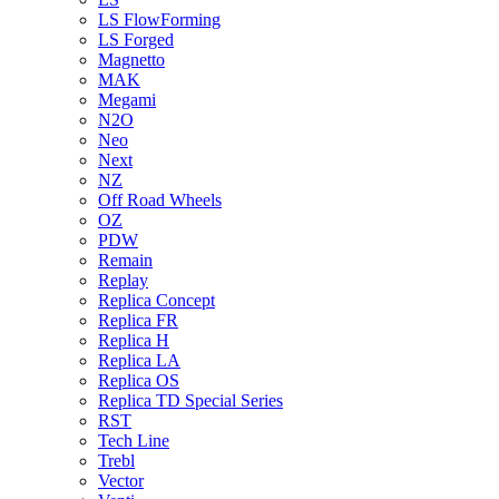
LS FlowForming
LS Forged
Magnetto
MAK
Megami
N2O
Neo
Next
NZ
Off Road Wheels
OZ
PDW
Remain
Replay
Replica Concept
Replica FR
Replica H
Replica LA
Replica OS
Replica TD Special Series
RST
Tech Line
Trebl
Vector