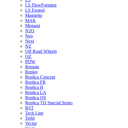
LS FlowForming
LS Forged
Magnetto
MAK
Megami
N2O
Neo
Next
NZ
Off Road Wheels
OZ
PDW
Remain
Replay
Replica Concept
Replica FR
Replica H
Replica LA
Replica OS
Replica TD Special Series
RST
Tech Line
Trebl
Vector