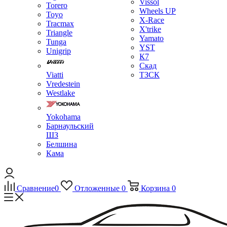
Vissol
Torero
Wheels UP
Toyo
X-Race
Tracmax
X'trike
Triangle
Yamato
Tunga
YST
Unigrip
К7
Скад
Viatti
ТЗСК
Vredestein
Westlake
Yokohama
Барнаульский
ШЗ
Белшина
Кама
Сравнение
0
Отложенные
0
Корзина
0