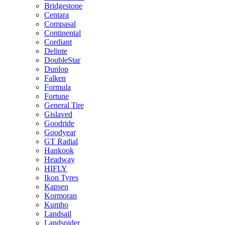
Bridgestone
Centara
Compasal
Continental
Cordiant
Delinte
DoubleStar
Dunlop
Falken
Formula
Fortune
General Tire
Gislaved
Goodride
Goodyear
GT Radial
Hankook
Headway
HIFLY
Ikon Tyres
Kapsen
Kormoran
Kumho
Landsail
Landspider