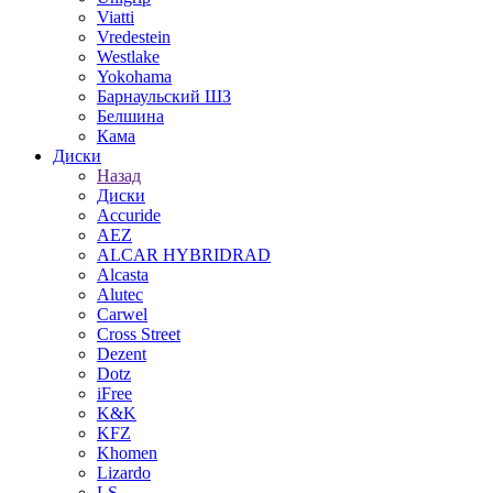
Viatti
Vredestein
Westlake
Yokohama
Барнаульский ШЗ
Белшина
Кама
Диски
Назад
Диски
Accuride
AEZ
ALCAR HYBRIDRAD
Alcasta
Alutec
Carwel
Cross Street
Dezent
Dotz
iFree
K&K
KFZ
Khomen
Lizardo
LS