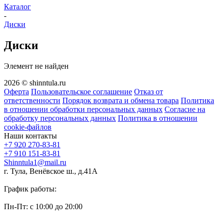
Каталог
-
Диски
Диски
Элемент не найден
2026 © shinntula.ru
Оферта
Пользовательское соглашение
Отказ от
ответственности
Порядок возврата и обмена товара
Политика
в отношении обработки персональных данных
Согласие на
обработку персональных данных
Политика в отношении
cookie-файлов
Наши контакты
+7 920 270-83-81
+7 910 151-83-81
Shinntula1@mail.ru
г. Тула, Венёвское ш., д.41А
График работы:
Пн-Пт: с 10:00 до 20:00