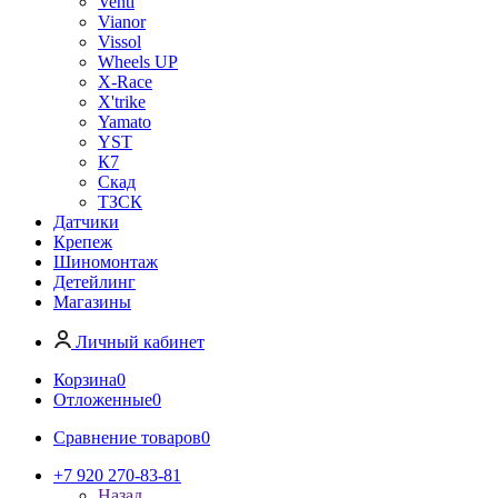
Venti
Vianor
Vissol
Wheels UP
X-Race
X'trike
Yamato
YST
К7
Скад
ТЗСК
Датчики
Крепеж
Шиномонтаж
Детейлинг
Магазины
Личный кабинет
Корзина
0
Отложенные
0
Сравнение товаров
0
+7 920 270-83-81
Назад