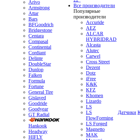
Arivo
Все производители
Armstrong
Популярные
Attar
производители
Bars
Accuride
BFGoodrich
AEZ
Bridgestone
ALCAR
Centara
HYBRIDRAD
Compasal
Alcasta
Continental
Alutec
Cordiant
Carwel
Delinte
Cross Street
DoubleStar
Dezent
Dunlop
Dotz
Falken
iFree
Formula
K&K
Fortune
KFZ
General Tire
Khomen
Gislaved
Lizardo
Goodride
LS
Goodyear
LS
Датчики
GT Radial
FlowForming
LS Forged
Hankook
Magnetto
Headway
MAK
HIFLY