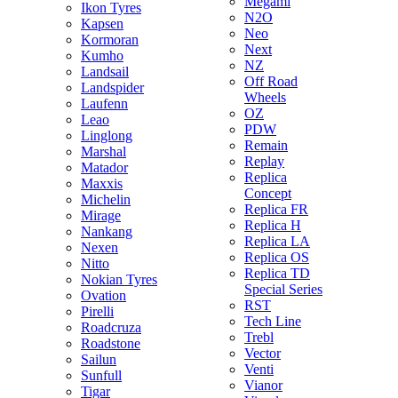
Megami
Ikon Tyres
N2O
Kapsen
Neo
Kormoran
Next
Kumho
NZ
Landsail
Off Road
Landspider
Wheels
Laufenn
OZ
Leao
PDW
Linglong
Remain
Marshal
Replay
Matador
Replica
Maxxis
Concept
Michelin
Replica FR
Mirage
Replica H
Nankang
Replica LA
Nexen
Replica OS
Nitto
Replica TD
Nokian Tyres
Special Series
Ovation
RST
Pirelli
Tech Line
Roadcruza
Trebl
Roadstone
Vector
Sailun
Venti
Sunfull
Vianor
Tigar