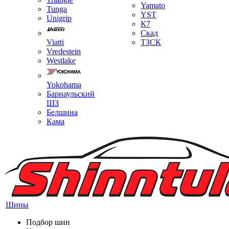
Yamato
Tunga
YST
Unigrip
К7
Скад
Viatti
ТЗСК
Vredestein
Westlake
Yokohama
Барнаульский
ШЗ
Белшина
Кама
Шины
Подбор шин