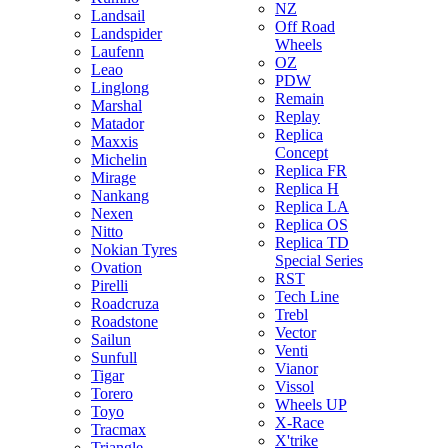
NZ
Landsail
Off Road
Landspider
Wheels
Laufenn
OZ
Leao
PDW
Linglong
Remain
Marshal
Replay
Matador
Replica
Maxxis
Concept
Michelin
Replica FR
Mirage
Replica H
Nankang
Replica LA
Nexen
Replica OS
Nitto
Replica TD
Nokian Tyres
Special Series
Ovation
RST
Pirelli
Tech Line
Roadcruza
Trebl
Roadstone
Vector
Sailun
Venti
Sunfull
Vianor
Tigar
Vissol
Torero
Wheels UP
Toyo
X-Race
Tracmax
X'trike
Triangle