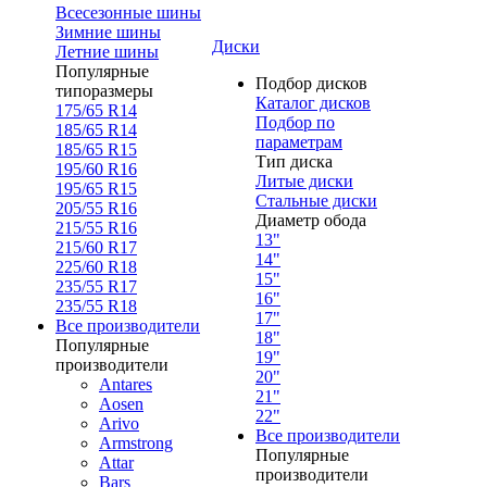
Всесезонные шины
Зимние шины
Диски
Летние шины
Популярные
Подбор дисков
типоразмеры
Каталог дисков
175/65 R14
Подбор по
185/65 R14
параметрам
185/65 R15
Тип диска
195/60 R16
Литые диски
195/65 R15
Стальные диски
205/55 R16
Диаметр обода
215/55 R16
13"
215/60 R17
14"
225/60 R18
15"
235/55 R17
16"
235/55 R18
17"
Все производители
18"
Популярные
19"
производители
20"
Antares
21"
Aosen
22"
Arivo
Все производители
Armstrong
Популярные
Attar
производители
Bars