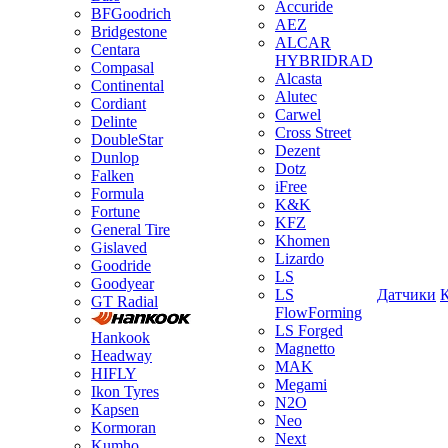
Accuride
BFGoodrich
AEZ
Bridgestone
ALCAR
Centara
HYBRIDRAD
Compasal
Alcasta
Continental
Alutec
Cordiant
Carwel
Delinte
Cross Street
DoubleStar
Dezent
Dunlop
Dotz
Falken
iFree
Formula
K&K
Fortune
KFZ
General Tire
Khomen
Gislaved
Lizardo
Goodride
LS
Goodyear
LS
Датчики
GT Radial
FlowForming
LS Forged
Hankook
Magnetto
Headway
MAK
HIFLY
Megami
Ikon Tyres
N2O
Kapsen
Neo
Kormoran
Next
Kumho