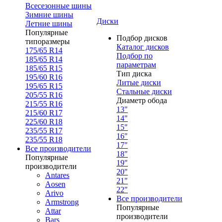
Всесезонные шины
Зимние шины
Диски
Летние шины
Популярные
Подбор дисков
типоразмеры
Каталог дисков
175/65 R14
Подбор по
185/65 R14
параметрам
185/65 R15
Тип диска
195/60 R16
Литые диски
195/65 R15
Стальные диски
205/55 R16
Диаметр обода
215/55 R16
13"
215/60 R17
14"
225/60 R18
15"
235/55 R17
16"
235/55 R18
17"
Все производители
18"
Популярные
19"
производители
20"
Antares
21"
Aosen
22"
Arivo
Все производители
Armstrong
Популярные
Attar
производители
Bars