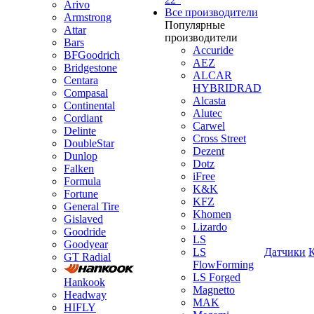
Arivo
Все производители
Armstrong
Популярные
Attar
производители
Bars
Accuride
BFGoodrich
AEZ
Bridgestone
ALCAR
Centara
HYBRIDRAD
Compasal
Alcasta
Continental
Alutec
Cordiant
Carwel
Delinte
Cross Street
DoubleStar
Dezent
Dunlop
Dotz
Falken
iFree
Formula
K&K
Fortune
KFZ
General Tire
Khomen
Gislaved
Lizardo
Goodride
LS
Goodyear
LS
Датчики
GT Radial
FlowForming
LS Forged
Hankook
Magnetto
Headway
MAK
HIFLY