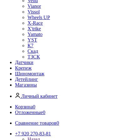
Venti
Vianor
Vissol
Wheels UP
X-Race
X'trike
Yamato
YST
К7
Скад
ТЗСК
Датчики
Крепеж
Шиномонтаж
Детейлинг
Магазины
Личный кабинет
Корзина
0
Отложенные
0
Сравнение товаров
0
+7 920 270-83-81
Назад