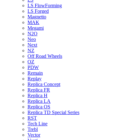
LS FlowForming
LS Forged
Magnetto
MAK
Megami
N2O
Neo
Next
NZ
Off Road Wheels
OZ
PDW
Remain
Replay
Replica Concept
Replica FR
Replica H
Replica LA
Replica OS
Replica TD Special Series
RST
Tech Line
Trebl
Vector