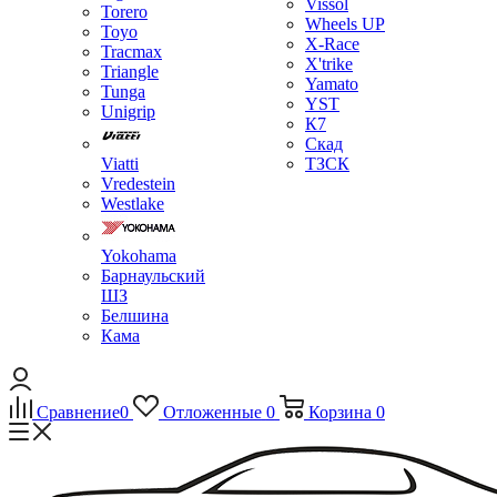
Vissol
Torero
Wheels UP
Toyo
X-Race
Tracmax
X'trike
Triangle
Yamato
Tunga
YST
Unigrip
К7
Скад
Viatti
ТЗСК
Vredestein
Westlake
Yokohama
Барнаульский
ШЗ
Белшина
Кама
Сравнение
0
Отложенные
0
Корзина
0