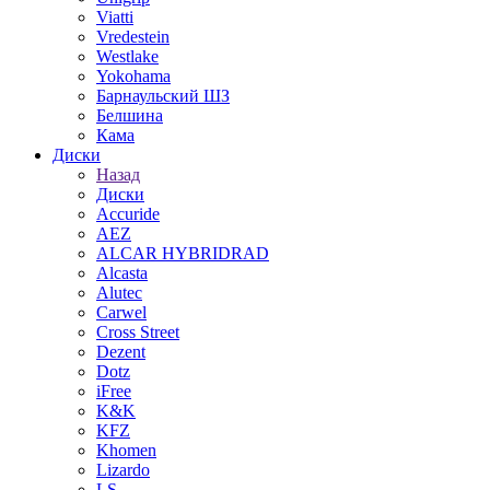
Viatti
Vredestein
Westlake
Yokohama
Барнаульский ШЗ
Белшина
Кама
Диски
Назад
Диски
Accuride
AEZ
ALCAR HYBRIDRAD
Alcasta
Alutec
Carwel
Cross Street
Dezent
Dotz
iFree
K&K
KFZ
Khomen
Lizardo
LS