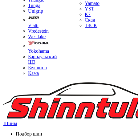
Yamato
Tunga
YST
Unigrip
К7
Скад
Viatti
ТЗСК
Vredestein
Westlake
Yokohama
Барнаульский
ШЗ
Белшина
Кама
Шины
Подбор шин