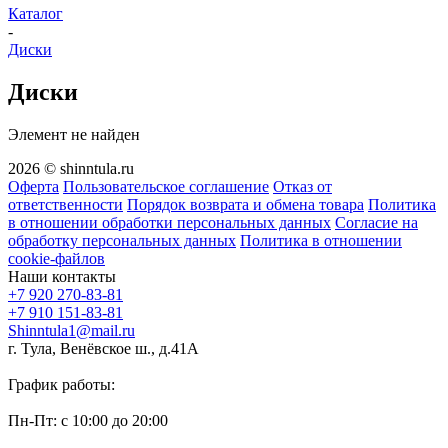
Каталог
-
Диски
Диски
Элемент не найден
2026 © shinntula.ru
Оферта
Пользовательское соглашение
Отказ от
ответственности
Порядок возврата и обмена товара
Политика
в отношении обработки персональных данных
Согласие на
обработку персональных данных
Политика в отношении
cookie-файлов
Наши контакты
+7 920 270-83-81
+7 910 151-83-81
Shinntula1@mail.ru
г. Тула, Венёвское ш., д.41А
График работы:
Пн-Пт: с 10:00 до 20:00