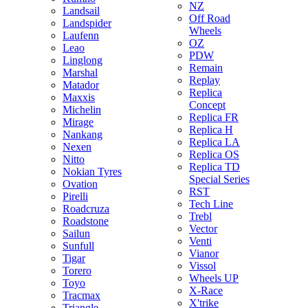
NZ
Landsail
Off Road
Landspider
Wheels
Laufenn
OZ
Leao
PDW
Linglong
Remain
Marshal
Replay
Matador
Replica
Maxxis
Concept
Michelin
Replica FR
Mirage
Replica H
Nankang
Replica LA
Nexen
Replica OS
Nitto
Replica TD
Nokian Tyres
Special Series
Ovation
RST
Pirelli
Tech Line
Roadcruza
Trebl
Roadstone
Vector
Sailun
Venti
Sunfull
Vianor
Tigar
Vissol
Torero
Wheels UP
Toyo
X-Race
Tracmax
X'trike
Triangle