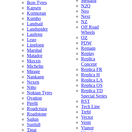
Megami
Ikon Tyres
N2O
Kapsen
Neo
Kormoran
Next
Kumho
NZ
Landsail
Off Road
Landspider
Wheels
Laufenn
OZ
Leao
PDW
Linglong
Remain
Marshal
Replay
Matador
Replica
Maxxis
Concept
Michelin
Replica FR
Mirage
Replica H
Nankang
Replica LA
Nexen
Replica OS
Nitto
Replica TD
Nokian Tyres
Special Series
Ovation
RST
Pirelli
Tech Line
Roadcruza
Trebl
Roadstone
Vector
Sailun
Venti
Sunfull
Vianor
Tigar