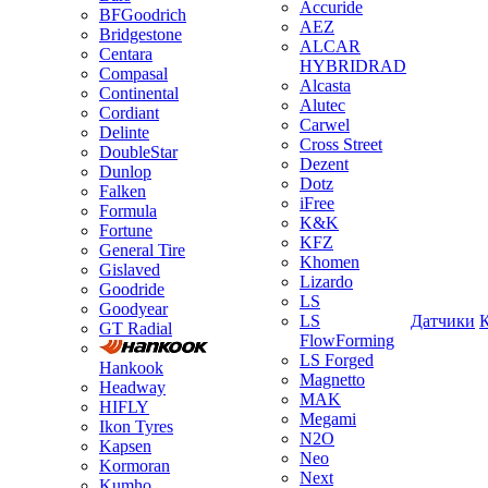
Accuride
BFGoodrich
AEZ
Bridgestone
ALCAR
Centara
HYBRIDRAD
Compasal
Alcasta
Continental
Alutec
Cordiant
Carwel
Delinte
Cross Street
DoubleStar
Dezent
Dunlop
Dotz
Falken
iFree
Formula
K&K
Fortune
KFZ
General Tire
Khomen
Gislaved
Lizardo
Goodride
LS
Goodyear
LS
Датчики
GT Radial
FlowForming
LS Forged
Hankook
Magnetto
Headway
MAK
HIFLY
Megami
Ikon Tyres
N2O
Kapsen
Neo
Kormoran
Next
Kumho