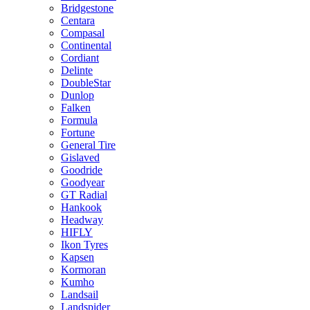
Bridgestone
Centara
Compasal
Continental
Cordiant
Delinte
DoubleStar
Dunlop
Falken
Formula
Fortune
General Tire
Gislaved
Goodride
Goodyear
GT Radial
Hankook
Headway
HIFLY
Ikon Tyres
Kapsen
Kormoran
Kumho
Landsail
Landspider